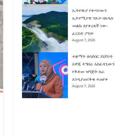
ኢትዮጵያ የቀጣናውን
ኢኮኖሚያዊ ገጽታ በአዲስ
መልኩ እየቀረጸች ነው-
ፈርስት ፖስት
August 7, 2026
ተቋማት ለሳይበር ደህንነት
አዋጁ ትግበራ አስፈላጊውን
የቅድመ ዝግጅት ስራ
እንዲያጠናቅቁ ተጠየቀ
August 7, 2026