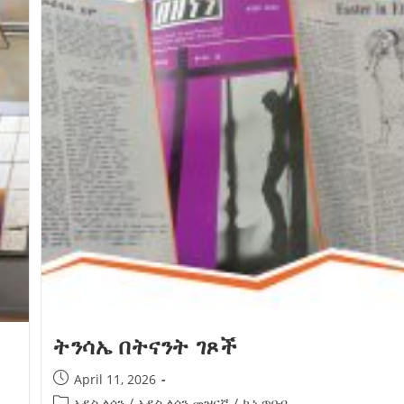
ትንሳኤ በትናንት ገጾች
April 11, 2026
አዲስ ልሳን
/
አዲስ ልሳን መዝናኛ
/
ኪነ ጥበብ