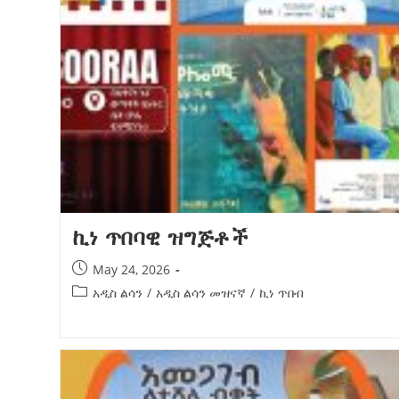
ብልፅግና ፓርቲ የምርጫ ውክልናውን ወደ
ተጨባጭ የልማት ስኬቶች ለመቀየር እየሰራ ነው
2ኛው የአዲስ ሚዲያ ኔትዎርክ አመራሮች እ
ሠራተኞች ስፖርት ፌስቲቫል በቴሌቪዥን ዘ
August 7, 2026
አሸናፊነት ተጠናቀቀ
August 1, 2026
ኪነ ጥበባዊ ዝግጅቶች
May 24, 2026
አዲስ ልሳን
/
አዲስ ልሳን መዝናኛ
/
ኪነ ጥበብ