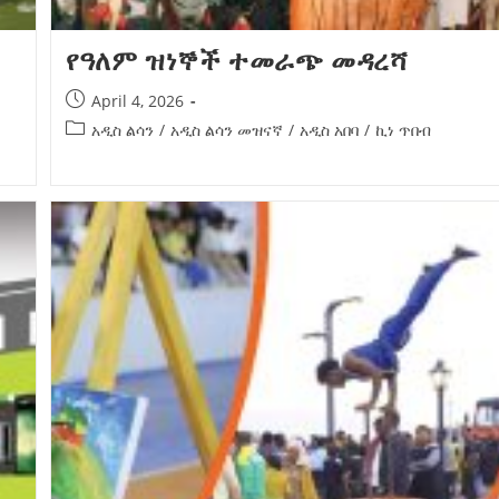
የዓለም ዝነኞች ተመራጭ መዳረሻ
April 4, 2026
አዲስ ልሳን
/
አዲስ ልሳን መዝናኛ
/
አዲስ አበባ
/
ኪነ ጥበብ