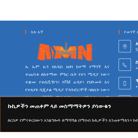
ስለ እኛ
የመገኛ 
5
ስ
ኤ ኤም ኤን በአዲስ አበባ ከተማ የማገኝ እና
+
ተጠሪነቱ ለከተማው ምክር ቤት የሆነ ሚዲያ ነው።
ተቋሙ የቴሌቪዥን፣ የFM ሬዲዮ፣ የህትመት እና
+
የተለያዩ ዲጂታል ሚዲያ ፕላትፎርሞች ባለቤት ነው።
ተቋሙ በ2023 ሜትሮፖሊታን የሚዲያ ተቋም
6
የመሆን ራዕይ ሰንቆ የይዘት
ኩኪዎችን መጠቀም ላይ መስማማትዎን ያሳውቁን
ስራዎችን በመስራት ላይ ይገኛል።
ለርስዎ የምናቀርበውን አገልግሎት ለማሻሻል በማሰብ ኩኪዎችን እንጠቀማለን። 