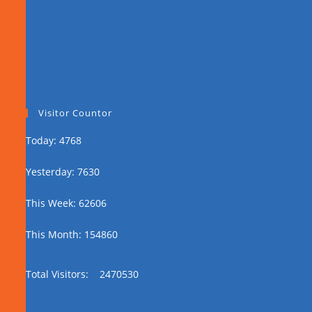
Visitor Countor
Today: 4768
Yesterday: 7630
This Week: 62606
This Month: 154860
Total Visitors:
2470530