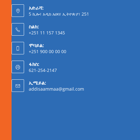
አድራሻ:
5 ኪሎ፣ አዲስ አበባ፣ ኢትዮጵያ፣ 251
ስልክ:
+251 11 157 1345
ሞባይል:
+251 900 00 00 00
ፋክስ:
621-254-2147
ኢሜይል:
addisaammaa@gmail.com