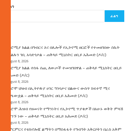
ፈልግ
ፈልግ
ዜና
በኦሮሚያ ክልል በግብርና እና በሌሎች የኢኮኖሚ ዘርፎች የተመዘገበው ስኬት
የክልሉን ገቢ አሳድጎታል – ጠቅላይ ሚኒስትር ዐቢይ አሕመድ (ዶ/ር)
August 8, 2026
በኦሮሚያ ክልል ተስፋ ሰጪ ለውጦች ተመዝገበዋል – ጠቅላይ ሚኒስትር ዐቢይ
አሕመድ (ዶ/ር)
August 8, 2026
የኦሮሞ ህዝብ በኢትዮጵያ ሀገር ግንባታና ህልውና ውስጥ ከፍተኛ ሚና
ተጫውቷል – ጠቅላይ ሚኒስትር ዐቢይ አሕመድ (ዶ/ር)
August 8, 2026
የኦሮሞ ሕዝብ የዘመናት የማንነትና የኢኮኖሚ ጥያቄዎች በአሁኑ ወቅት ምላሽ
እያገኙ ነው – ጠቅላይ ሚኒስትር ዐቢይ አሕመድ (ዶ/ር)
August 8, 2026
የምርምርና የቴክኖሎጂ ልማትን በማስፋፋት የግብዓት አቅርቦትን በራስ አቅም