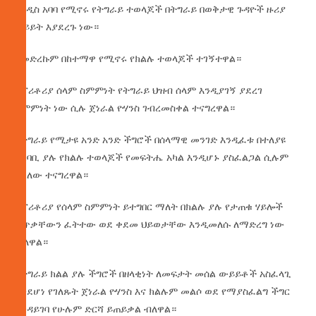
በአዲስ አባባ የሚኖሩ የትግራይ ተወላጆች በትግራይ በወቅታዊ ጉዳዮች ዙሪያ
ወይይት እያደረጉ ነው።
በመድረኩም በከተማዋ የሚኖሩ የክልሉ ተወላጆች ተገኝተዋል።
የፕሪቶሪያ ሰላም ስምምነት የትግራይ ህዝብ ሰላም እንዲያገኝ ያደረገ
ስምምነት ነው ሲሉ ጀነራል ዮሃንስ ገብረመስቀል ተናግረዋል።
በትግራይ የሚታዩ አንድ አንድ ችግሮች በሰላማዊ መንገድ እንዲፈቱ በተለያዩ
አከባቢ ያሉ የክልሉ ተወላጆች የመፍትሔ አካል እንዲሆኑ ያስፈልጋል ሲሉም
አክለው ተናግረዋል።
የፕሪቶሪያ የሰላም ስምምነት ይተግበር ማለት በክልሉ ያሉ የታጠቁ ሃይሎች
ትጥቃቸውን ፈትተው ወደ ቀደመ ህይወታቸው እንዲመለሱ ለማድረግ ነው
ብለዋል።
በትግራይ ክልል ያሉ ችግሮች በዘላቂነት ለመፍታት መሰል ውይይቶች አስፈላጊ
እንደሆነ የገለጹት ጀነራል ዮሃንስ እና ክልሉም መልሶ ወደ የማያስፈልግ ችግር
እንዳይገባ የሁሉም ድርሻ ይጠይቃል ብለዋል።