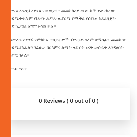
በቀጣይ እንዲህ አይነቱ የመወያያና መመካከሪያ መድረኮች ተጠናክረው
እንደሚቀጥሉም የህዝቡ ድምጽ ሊያሰማ የሚችል የሲቪል አደረጃጀት
እንደሚያስፈልግም አሳስበዋል።
በመድረኩ የተገኙ የምክክሩ ተሳታፊዎች በትግራይ ሰላም ለማስፈን መመካከር
እንደሚያስፈልግ ገልፀው በሰላምና ልማት ላይ በትኩረት መሰራት እንዳለበት
አስምሮበታል።
በእዮብ ርስቴ
0 Reviews ( 0 out of 0 )