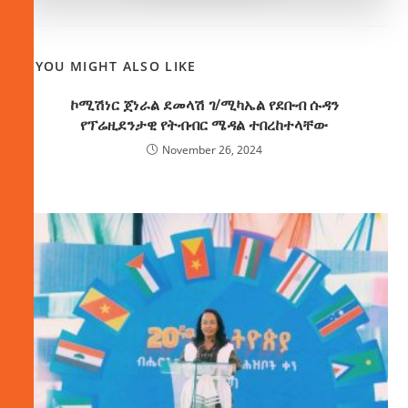
YOU MIGHT ALSO LIKE
ኮሚሽነር ጀነራል ደመላሽ ገ/ሚካኤል የደቡብ ሱዳን
የፕሬዚደንታዊ የትብብር ሜዳል ተበረከተላቸው
November 26, 2024