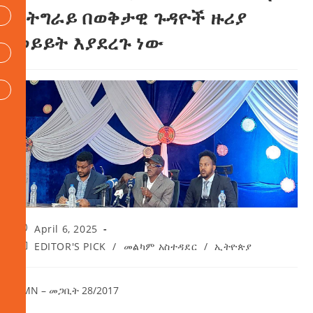
በትግራይ በወቅታዊ ጉዳዮች ዙሪያ
ወይይት እያደረጉ ነው
April 6, 2025
EDITOR'S PICK
/
መልካም አስተዳደር
/
ኢትዮጵያ
AMN – መጋቢት 28/2017