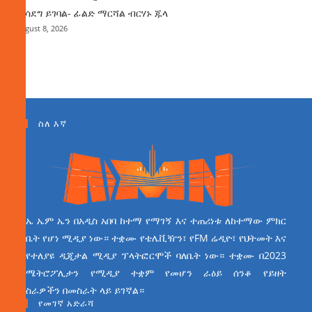
ማሳደግ ይገባል- ፊልድ ማርሻል ብርሃኑ ጁላ
August 8, 2026
ስለ እኛ
ኤ ኤም ኤን በአዲስ አበባ ከተማ የማገኝ እና ተጠሪነቱ ለከተማው ምክር
ቤት የሆነ ሚዲያ ነው። ተቋሙ የቴሌቪዥን፣ የFM ሬዲዮ፣ የህትመት እና
የተለያዩ ዲጂታል ሚዲያ ፕላትፎርሞች ባለቤት ነው። ተቋሙ በ2023
ሜትሮፖሊታን የሚዲያ ተቋም የመሆን ራዕይ ሰንቆ የይዘት
ስራዎችን በመስራት ላይ ይገኛል።
የመገኛ አድራሻ