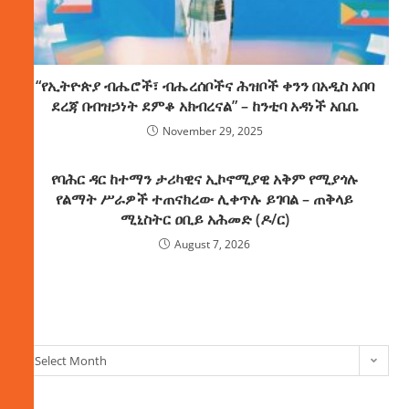
“የኢትዮጵያ ብሔሮች፣ ብሔረሰቦችና ሕዝቦች ቀንን በአዲስ አበባ
ደረጃ በብዝኃነት ደምቆ አክብረናል” – ከንቲባ አዳነች አቤቤ
November 29, 2025
የባሕር ዳር ከተማን ታሪካዊና ኢኮኖሚያዊ አቅም የሚያጎሉ
የልማት ሥራዎች ተጠናክረው ሊቀጥሉ ይገባል – ጠቅላይ
ሚኒስትር ዐቢይ አሕመድ (ዶ/ር)
August 7, 2026
ክምችት
Select Month