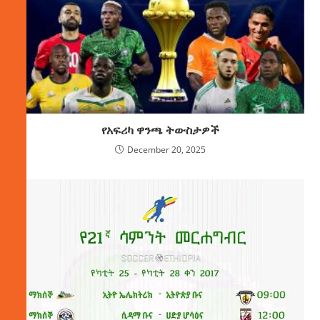
የአፍሪካ ዋንጫ ትውስታዎች
December 20, 2025