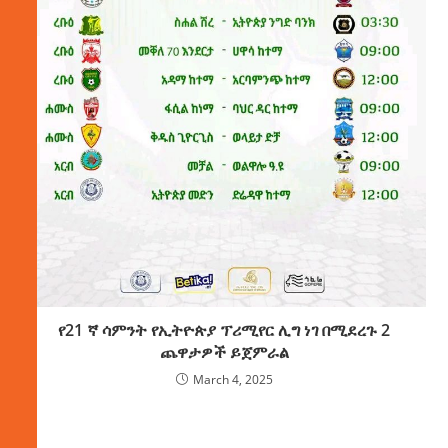
የ21 ኛ ሳምንት የኢትዮጵያ ፕሪሚየር ሊግ ነገ በሚደረጉ 2
ጨዋታዎች ይጀምራል
March 4, 2025
ክምችት