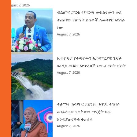
August 7, 2026
ብልፅግና ፓርቲ የምርጫ ውክልናውን ወደ
ተጨባጭ የልማት ስኬቶች ለመቀየር እየሰራ
ነው
August 7, 2026
ኢትዮጵያ የቀጣናውን ኢኮኖሚያዊ ገጽታ
በአዲስ መልኩ እየቀረጸች ነው-ፈርስት ፖስት
August 7, 2026
ተቋማት ለሳይበር ደህንነት አዋጁ ትግበራ
አስፈላጊውን የቅድመ ዝግጅት ስራ
እንዲያጠናቅቁ ተጠየቀ
August 7, 2026