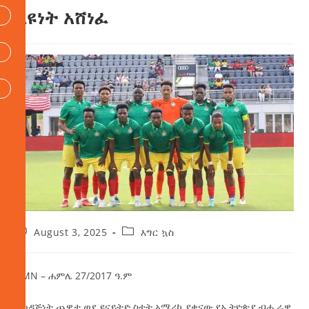
ልዩነት አሸነፈ
August 3, 2025
እግር ኳስ
AMN – ሐምሌ 27/2017 ዓ.ም
ለወዳጅነት ጨዋታ ወደ ዩናይትድ ስቴት አሜሪካ ያቀናው የኢትዮጵያ ብሔራዊ