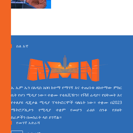
ስለ እኛ
ኤ ኤም ኤን በአዲስ አበባ ከተማ የማገኝ እና ተጠሪነቱ ለከተማው ምክር
ቤት የሆነ ሚዲያ ነው። ተቋሙ የቴሌቪዥን፣ የFM ሬዲዮ፣ የህትመት እና
የተለያዩ ዲጂታል ሚዲያ ፕላትፎርሞች ባለቤት ነው። ተቋሙ በ2023
ሜትሮፖሊታን የሚዲያ ተቋም የመሆን ራዕይ ሰንቆ የይዘት
ስራዎችን በመስራት ላይ ይገኛል።
የመገኛ አድራሻ