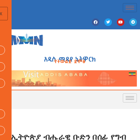
X
አዲስ ሚዲያ ኔትዎርክ
የትውልድ ድምፅ
የኢትዮጵያ ብሔራዊ ቡድን በሰፊ የግብ