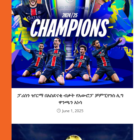
ፓሪሰን ዠርማ በአስደናቂ ብቃት የአውሮፓ ቻምፒየንስ ሊግ
ዋንጫን አነሳ
June 1, 2025