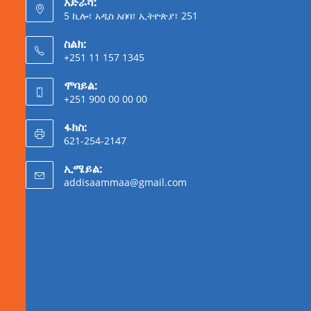
አድራሻ:
5 ኪሎ፣ አዲስ አበባ፣ ኢትዮጵያ፣ 251
ስልክ:
+251 11 157 1345
ሞባይል:
+251 900 00 00 00
ፋክስ:
621-254-2147
ኢሜይል:
addisaammaa@gmail.com