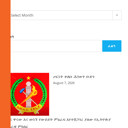
Select Month
ፈልግ
ፈልግ
ዜና
ጦርነት ቀለቡ ሕገወጥ ቡድን
August 7, 2026
ወደ ዋናው እና ወሳኙ የውይይት ምዕራፍ እየተሸጋገረ ያለው የኢትዮጵያ
ሀገራዊ ምክክር