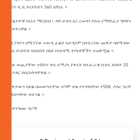
ቡድን ዲ ሲ ዩናይትድን 3ለ0 አሸነፈ ።
ለዋልያዎቹ ከነአን ማርክነህ ፣ ዳዋ ሆቴሳ እና ረመዳን የሱፍ የማሸነፊያ ግቦቹን
አስቆጥረዋል ።
ዋሺንግተን በሚገኘው ኦውዲ ፊልድ ስታዲየም በተደረገው ጨዋታ ባለሜዳው
ዲ ሲ ዩናይትድ ከስድስት በላይ የአካዳሚ ተጫዋቾችን ተጠቅሟል ።
ሙሉ ወጪያቸው ተሸፍኖ ወደ አማሪካ ያቀኑት የቡሔራዊ ቡድኑ አባላት 20
ሺ ዶላር ይበረከትላቸዋል ።
ጨዋታውን በድል በመወጣታቸው ደግሞ ቃል የተገባላቸው የ50ሺ ዶላር ጉርሻ
የሚሰጣቸው ይሆናል ።
በሸዋንግዛው ግርማ