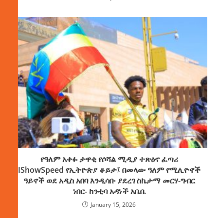
የዓለም አቀፉ ታዋቂ የሶሻል ሚዲያ ተጽዕኖ ፈጣሪ
IShowSpeed የኢትዮጵያ ቆይታ፤ በመላው ዓለም የሚሊዮኖች
ዓይኖች ወደ አዲስ አበባ እንዲሳቡ ያደረገ ስኬታማ መርሃ-ግብር
ነበር- ከንቲባ አዳነች አቤቤ
January 15, 2026