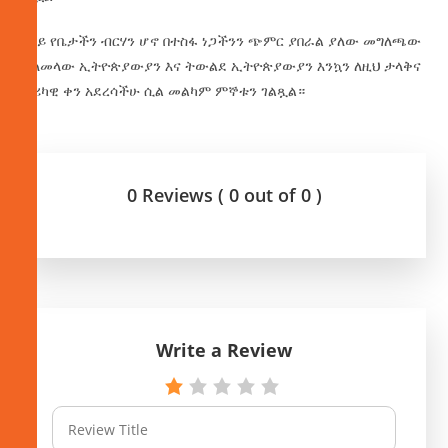
ዓባይ የቤታችን ብርሃን ሆኖ በተስፋ ነጋችንን ጭምር ያበራል ያለው መግለጫው
፤ ለመላው ኢትዮጵያውያን እና ትውልደ ኢትዮጵያውያን እንኳን ለዚህ ታላቅና
ታሪካዊ ቀን አደረሳችሁ ሲል መልካም ምኞቱን ገልጿል።
0 Reviews ( 0 out of 0 )
Write a Review