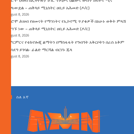
የኦሮሞ ህዝብ በኢትዮጵያ ሀገር ግንባታና ህልውና ውስጥ ከፍተኛ ሚና
ተጫውቷል – ጠቅላይ ሚኒስትር ዐቢይ አሕመድ (ዶ/ር)
August 8, 2026
የኦሮሞ ሕዝብ የዘመናት የማንነትና የኢኮኖሚ ጥያቄዎች በአሁኑ ወቅት ምላሽ
እያገኙ ነው – ጠቅላይ ሚኒስትር ዐቢይ አሕመድ (ዶ/ር)
August 8, 2026
የምርምርና የቴክኖሎጂ ልማትን በማስፋፋት የግብዓት አቅርቦትን በራስ አቅም
ማሳደግ ይገባል- ፊልድ ማርሻል ብርሃኑ ጁላ
August 8, 2026
ስለ እኛ