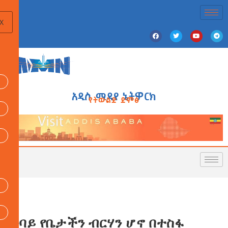
X
አዲስ ሚዲያ ኔትዎርክ
የትውልድ ድምፅ
ዓባይ የቤታችን ብርሃን ሆኖ በተስፋ