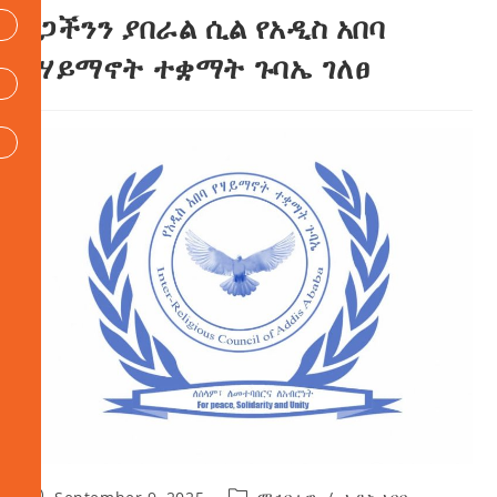
ነጋችንን ያበራል ሲል የአዲስ አበባ
የሃይማኖት ተቋማት ጉባኤ ገለፀ