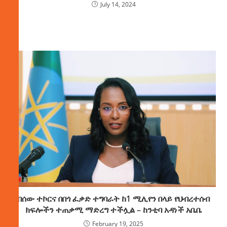
July 14, 2024
በሰው ተኮርና በበጎ ፈቃድ ተግባራት ከ1 ሚሊየን በላይ የህብረተሰብ
ክፍሎችን ተጠቃሚ ማድረግ ተችሏል – ከንቲባ አዳነች አቤቤ
February 19, 2025