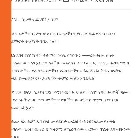
September 9, 2025
ማኅበራዊ
/
አዲስ አበባ
AMN – ጳጉሜን 4/2017 ዓ.ም
ዓባይ የቤታችን ብርሃን ሆኖ በተስፋ ነጋችንን ያበራል ሲል የአዲስ አበባ
የሃይማኖት ተቋማት ጉባኤ ገለፀ፡፡
አዲስ አበባ የሃይማኖት ተቋማት ጉባኤ የግድቡን መመረቅ አስመልክቶ
ባስተላለፈው የእንኳን ደስ አላችሁ መልእክት ፤ የታላቁ ኢትዮጵያ ሕዳሴ ግድብ
የአብሮነታችን፣ የሉዓላዊነታችን፣ የአድነታችን አሻራ ያረፈበት እና በፍቅር
የተፃፈ የመሰዋዕትነት ታሪካችን ጭምር መሆኑን ገልጿል፡፡
ዓባይ የጉባ ከፍታ ላይ የተገደበ ወንዝ ብቻ አይደለም፤ የሃይማኖት አባቶች ጸሎት
እና የእናቶች እንባ፤ የመሪዎችና የህዝባችን ቁርጠኝነት ጭምር ነው ሲል
ጉባኤው አክሏል፡፡
ጉባኤው ለኤ ኤም ኤን በላከው የደስታ መልዕክት እንደገለጸው የታላቁ
የሕዳሴው ግድብ ብሔራዊ ጥቅምን ለሚረዳ ሰው ትርጉሙ ጥልቅ እና ብዙ ነው
ብሏል።