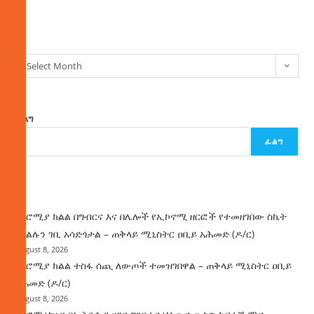
ክምችት
Select Month
ፈልግ
ፈልግ
ዜና
በኦሮሚያ ክልል በግብርና እና በሌሎች የኢኮኖሚ ዘርፎች የተመዘገበው ስኬት
የክልሉን ገቢ አሳድጎታል – ጠቅላይ ሚኒስትር ዐቢይ አሕመድ (ዶ/ር)
August 8, 2026
በኦሮሚያ ክልል ተስፋ ሰጪ ለውጦች ተመዝገበዋል – ጠቅላይ ሚኒስትር ዐቢይ
አሕመድ (ዶ/ር)
August 8, 2026