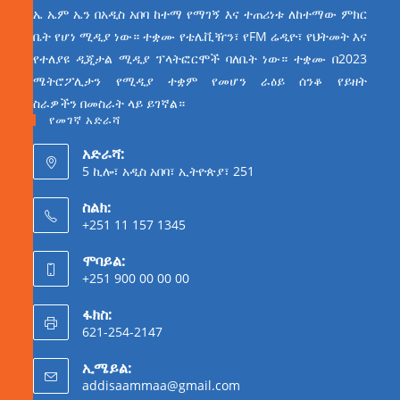
ኤ ኤም ኤን በአዲስ አበባ ከተማ የማገኝ እና ተጠሪነቱ ለከተማው ምክር
ቤት የሆነ ሚዲያ ነው። ተቋሙ የቴሌቪዥን፣ የFM ሬዲዮ፣ የህትመት እና
የተለያዩ ዲጂታል ሚዲያ ፕላትፎርሞች ባለቤት ነው። ተቋሙ በ2023
ሜትሮፖሊታን የሚዲያ ተቋም የመሆን ራዕይ ሰንቆ የይዘት
ስራዎችን በመስራት ላይ ይገኛል።
የመገኛ አድራሻ
አድራሻ:
5 ኪሎ፣ አዲስ አበባ፣ ኢትዮጵያ፣ 251
ስልክ:
+251 11 157 1345
ሞባይል:
+251 900 00 00 00
ፋክስ:
621-254-2147
ኢሜይል:
addisaammaa@gmail.com