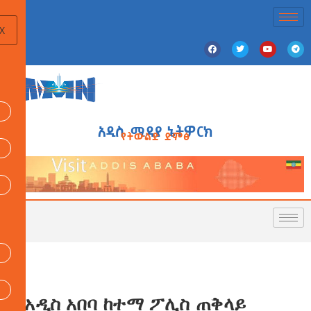
X
አዲስ ሚዲያ ኔትዎርክ
የትውልድ ድምፅ
የአዲስ አበባ ከተማ ፖሊስ ጠቅላይ