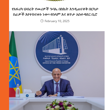
የአፍሪካ ህብረት የመሪዎች ጉባኤ በስኬት እንዲጠናቀቅ በርካታ
ስራዎች እየተከናወኑ ነው፡-የሰላም እና ጸጥታ አስተዳደር ቢሮ
February 10, 2025