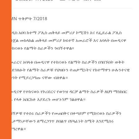
AMN ጥቅምት 7/2018
የአዲስ አበባ ከተማ ፖሊስ ጠቅላይ መምሪያ ኮሚሽን እና የፌደራል ፖሊስ
ወንጀል መከላከል ጠቅላይ መምሪያ ከፍተኛ አመራሮች እና አባላት በመዲናዋ
የተከናወኑ የልማት ስራዎችን ጎብኝተዋል፡፡
አመራርና አባላቱ በመዲናዋ የተከናወኑ የልማት ስራዎችን በጎበኙበት ወቅት
እንደገለፁት የልማት ስራዎቹ የህዝቡን ተጠቃሚነትና የከተማዋን ሁሉንተናዊ
እድገት የሚያረጋግጡ ናቸው ብለዋል።
በመዲናዋ የተከናወኑ የኮሪደርና የወንዝ ዳርቻ ልማት ስራዎች ለህግ ማስከበር
ስራ የላቀ አበርክቶ እያደረጉ መሆኑንም ገልፀዋል።
‎ጎብኝዎቹ የተሰሩ ስራዎችን የመጠበቅና በቀጣይም የሚከናወኑ ስራዎችን
ስኬታማነታቸውን ለማረጋገጥ ይበልጥ በሃላፊነት ስሜት እንደሚሰሩ
ተናግረዋል።