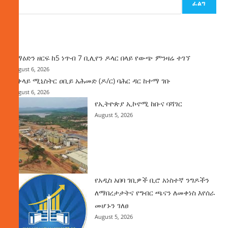
ፈልግ
ዜና
ከማዕድን ዘርፍ ከ5 ነጥብ 7 ቢሊየን ዶላር በላይ የውጭ ምንዛሬ ተገኘ
August 6, 2026
ጠቅላይ ሚኒስትር ዐቢይ አሕመድ (ዶ/ር) ባሕር ዳር ከተማ ገቡ
August 6, 2026
የኢትዮጵያ ኢኮኖሚ ከቡና ባሻገር
August 5, 2026
የአዲስ አበባ ገቢዎች ቢሮ አነስተኛ ንግዶችን
ለማበረታታትና የግብር ጫናን ለመቀነስ እየሰራ
መሆኑን ገለፀ
August 5, 2026