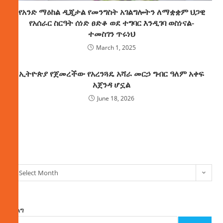
የአንድ ማዕከል ዲጂታል የመንግስት አገልግሎትን ለማቋቋም ህጋዊ
የአሰራር ስርዓት ሰነድ ፀድቆ ወደ ተግባር እንዲገባ ወስነናል-
ተመስገን ጥሩነህ
March 1, 2025
ኢትዮጵያ የጀመረችው የአረንጓዴ አሻራ መርኃ ግብር ዓለም አቀፍ
አጀንዳ ሆኗል
June 18, 2026
ክምችት
Select Month
ፈልግ