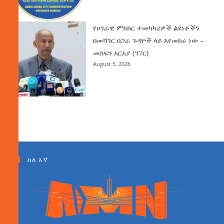
የሀገራዊ ምክክር ተመካካሪዎች ልዩነቶችን
በመሻገር በጋራ ጉዳዮች ላይ እየመከሩ ነው –
መስፍን አርአያ (ፕ/ር)
August 5, 2026
ስለ እኛ