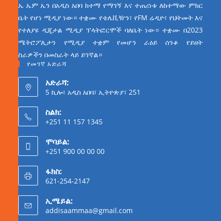
ኤ ኤም ኤን በአዲስ አበባ ከተማ የማገኝ እና ተጠሪነቱ ለከተማው ምክር
ቤት የሆነ ሚዲያ ነው። ተቋሙ የቴሌቪዥን፣ የFM ሬዲዮ፣ የህትመት እና
የተለያዩ ዲጂታል ሚዲያ ፕላትፎርሞች ባለቤት ነው። ተቋሙ በ2023
ሜትሮፖሊታን የሚዲያ ተቋም የመሆን ራዕይ ሰንቆ የይዘት
ስራዎችን በመስራት ላይ ይገኛል።
የመገኛ አድራሻ
አድራሻ:
5 ኪሎ፣ አዲስ አበባ፣ ኢትዮጵያ፣ 251
ስልክ:
+251 11 157 1345
ሞባይል:
+251 900 00 00 00
ፋክስ:
621-254-2147
ኢሜይል:
addisaammaa@gmail.com