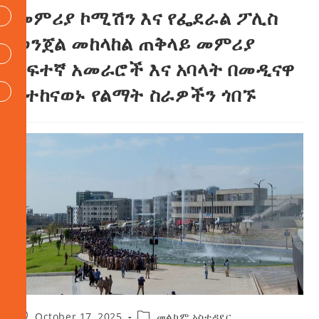
መምሪያ ኮሚሽን እና የፌደራል ፖሊስ
ወንጀል መከላከል ጠቅላይ መምሪያ
ከፍተኛ አመራሮች እና አባላት በመዲናዋ
የተከናወኑ የልማት ስራዎችን ጎበኙ
October 17, 2025
መልካም አስተዳደር