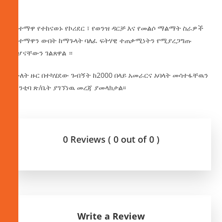
‎በከተማዋ የተከናወኑ የኮሪደር ፣ የወንዝ ዳርቻ እና የመልሶ ማልማት ስራዎች
የከተማዋን ውበት ከማጉላት ባለፈ ፍትሃዊ ተጠቃሚነትን የሚያረጋግጡ
መሆናቸውን ገልጸዋል ።
‎በሁለት ዙር በተካሄደው ጉብኝት ከ2000 በላይ አመራርና አባላት መሳተፋቸዉን
ከከንቲባ ጽ/ቤት ያገኘነዉ መረጃ ያመላክታል፡፡
0 Reviews ( 0 out of 0 )
Write a Review