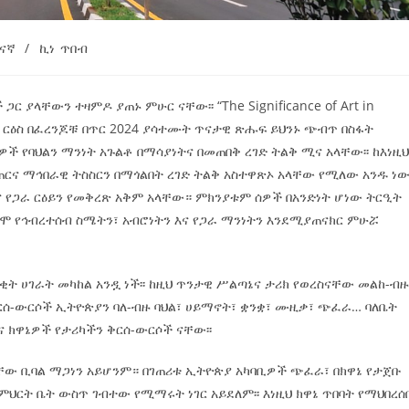
ናኛ
/
ኪነ ጥበብ
 ያላቸውን ተዛምዶ ያጠኑ ምሁር ናቸው፡፡ “The Significance of Art in
m” በሚል ርዕስ በፈረንጆቹ በጥር 2024 ያሳተሙት ጥናታዊ ጽሑፍ ይህንኑ ጭብጥ በስፋት
ዎች የባህልን ማንነት አጉልቶ በማሳያነትና በመጠበቅ ረገድ ትልቅ ሚና አላቸው፡፡ ከእነዚ
ርና ማኅበራዊ ትስስርን በማጎልበት ረገድ ትልቅ አስተዋጽኦ አላቸው የሚለው አንዱ ነው፡
 የጋራ ርዕይን የመቅረጽ አቅም አላቸው። ምክንያቱም ሰዎች በአንድነት ሆነው ትርዒት
ግሞ የኅብረተሰብ ስሜትን፣ አብሮነትን እና የጋራ ማንነትን እንደሚያጠናክር ምሁሯ
ት ሀገራት መካከል አንዷ ነች፡፡ ከዚህ ጥንታዊ ሥልጣኔና ታሪክ የወረስናቸው መልከ-ብ
ቅርሰ-ውርሶች ኢትዮጵያን ባለ-ብዙ ባህል፣ ሀይማኖት፣ ቋንቋ፣ ሙዚቃ፣ ጭፈራ… ባለቤት
ና ክዋኔዎች የታሪካችን ቅርሰ-ውርሶች ናቸው፡፡
ናቸው ቢባል ማጋነን አይሆንም። በገጠሪቱ ኢትዮጵያ አካባቢዎች ጭፈራ፣ በክዋኔ የታጀቡ
ርት ቤት ውስጥ ገብተው የሚማሩት ነገር አይደለም፡፡ እነዚህ ክዋኔ ጥበባት የማህበረሰ