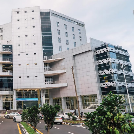
አዲስ ሚዲያ ኔትዎርክ በይዘት ስራዎቹ የሀ
ተቃውሞ የበዛበት የፊፋ አዲሱ እቅድ
ትርክትን በማረም እና የወል ትርክትን በመ
ና
የቤኒን የዲጂታል ትራንስፎርሜሽን እና ኢኖቬሽን
ሃላፊነቱን እየተወጣ ይገኛል
July 30, 2026
ርፍ
ሚኒስትር ማሁና አክፕሎጋን የኢፌዴሪ መሶብ
አገልግሎትን ጎበኙ
AmnAdmin
October 17, 2025
August 5, 2026