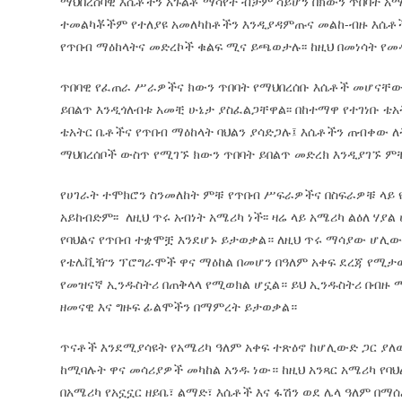
ማህበረሰባዊ እሴቶችን አጉልቶ ማሳየት ብቻም ሳይሆን በክውን ጥበባት አማ
ተመልካቾችም የተለያዩ አመለካከቶችን እንዲያዳምጡና መልከ-ብዙ እሴቶች
የጥበብ ማዕከላትና መድረኮች ቁልፍ ሚና ይጫወታሉ፡፡ ከዚህ በመነሳት የመ
ጥበባዊ የፈጠራ ሥራዎችና ክውን ጥበባት የማህበረሰቡ እሴቶች መሆናቸውን
ይበልጥ እንዲጎለብቱ አመቺ ሁኔታ ያስፈልጋቸዋል፡፡ በከተማዋ የተገነቡ ቴአት
ቴአትር ቤቶችና የጥበብ ማዕከላት ባህልን ያሳድጋሉ፤ እሴቶችን ጠብቀው 
ማህበረሰቦች ውስጥ የሚገኙ ክውን ጥበባት ይበልጥ መድረክ እንዲያገኙ 
የሀገራት ተሞክሮን ስንመለከት ምቹ የጥበብ ሥፍራዎችና በስፍራዎቹ ላይ 
አይከብድም፡፡ ለዚህ ጥሩ አብነት አሜሪካ ነች፡፡ ዛሬ ላይ አሜሪካ ልዕለ ሃ
የባህልና የጥበብ ተቋሞቿ እንደሆኑ ይታወቃል። ለዚህ ጥሩ ማሳያው ሆሊውድ
የቴሌቪዥን ፕሮግራሞች ዋና ማዕከል በመሆን በዓለም አቀፍ ደረጃ የሚታወ
የመዝናኛ ኢንዱስትሪ በጠቅላላ የሚወክል ሆኗል። ይህ ኢንዱስትሪ በብዙ 
ዘመናዊ እና ግዙፍ ፊልሞችን በማምረት ይታወቃል።
ጥናቶች እንደሚያሳዩት የአሜሪካ ዓለም አቀፍ ተጽዕኖ ከሆሊውድ ጋር ያለው 
ከሚባሉት ዋና መሳሪያዎች መካከል አንዱ ነው። ከዚህ አንጻር አሜሪካ የባህል
በአሜሪካ የአኗኗር ዘይቤ፣ ልማድ፣ እሴቶች እና ፋሽን ወደ ሌላ ዓለም በ