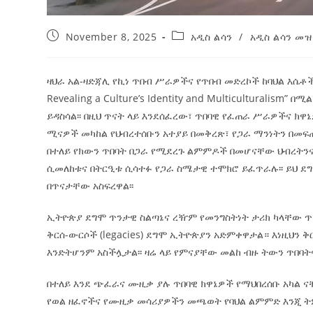
November 8, 2025
አዲስ ልሳን
/
አዲስ ልሳን መዝ
ዛህራ አል-ዛድጃሊ የኪነ ጥበብ ሥራዎችና የጥበብ መድረኮች ከባህል እሴቶች ጋር
Revealing a Culture’s Identity and Multiculturalis
ይዳስሳል፡፡ በዚህ ጥናት ላይ እንደሰፈረው፣ ጥበባዊ የፈጠራ ሥራዎችና ክዋኔ
ሚናዎች መካከል የህብረተሰቡን አተያይ በመቅረጽ፣ የጋራ ማንነትን በመፍጠ
በተለይ የክውን ጥበባት በጋራ የሚደረጉ ልምምዶች በመሆናቸው ህብረትንና
ሲመለከቱና በትርዒቱ ሲሳተፉ የጋራ ስሜታዊ ተሞክሮ ይፈጥራሉ፡፡ ይህ ደ
በጥናታቸው አስፍረዋል፡፡
ኢትዮጵያ ደግሞ ጥንታዊ ስልጣኔና ረዥም የመንግስትነት ታሪክ ካላቸው ጥቂ
ቅርሰ-ውርሶች (legacies) ደግሞ ኢትዮጵያን አድምቀዋታል። እነዚህን 
እንድትሆንም አስችሏታል፡፡ ዛሬ ላይ የምናያቸው መልከ ብዙ ትውን ጥበባት
በተለይ እንደ ጭፈራና ሙዚቃ ያሉ ጥበባዊ ክዋኔዎች የማህበረሰቡ አካል 
የወል ዘፈኖችና የሙዚቃ መሳሪያዎችን መጫወት የባህል ልምምድ እንጂ ትምህ