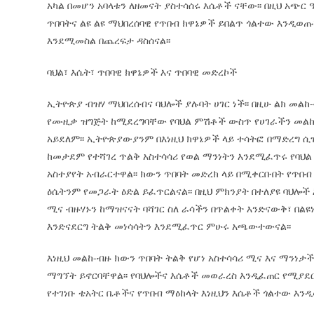
አካል በመሆን አባላቱን ለዘመናት ያስተሳሰሩ እሴቶች ናቸው፡፡ በዚህ አጭር
ጥበባትና ልዩ ልዩ ማህበረሰባዊ የጥበብ ክዋኔዎች ይበልጥ ጎልተው እንዲወ
እንደሚመስል በጨረፍታ ዳስሰናል፡፡
ባህል፣ እሴት፣ ጥበባዊ ክዋኔዎች እና ጥበባዊ መድረኮች
ኢትዮጵያ ብዝሃ ማህበረሰብና ባህሎች ያሉባት ሀገር ነች፡፡ በዚሁ ልክ መል
የሙዚቃ ዝግጅት ከሚደረግባቸው የባህል ምሽቶች ውስጥ የሀገራችን መል
አይደለም፡፡ ኢትዮጵያውያንም በእነዚህ ክዋኔዎች ላይ ተሳትፎ በማድረግ ሲ
ከመታደም የተሻገረ ጥልቅ አስተሳሳሪ የወል ማንነትን እንደሚፈጥሩ የባህል (
አስተያየት አብራርተዋል፡፡ ክውን ጥበባት መድረክ ላይ በሚቀርቡበት የጥበ
ዕሴትንም የመጋራት ዕድል ይፈጥርልናል፡፡ በዚህ ምክንያት በተለያዩ ባህሎች
ሚና ብዙሃኑን ከማዝናናት ባሻገር ስለ ራሳችን በጥልቀት እንድናውቅ፣ በልዩነ
እንድናደርግ ትልቅ መነሳሳትን እንደሚፈጥር ምሁሩ አጫውተውናል፡፡
እነዚህ መልከ-ብዙ ክውን ጥበባት ትልቅ የሆነ አስተሳሳሪ ሚና እና ማንነ
ማግኘት ይኖርባቸዋል፡፡ የባህሎችና እሴቶች መወራረስ እንዲፈጠር የሚያደ
የተገነቡ ቴአትር ቤቶችና የጥበብ ማዕከላት እነዚህን እሴቶች ጎልተው እን