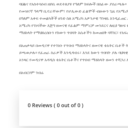
ባህልና የአስተሳሰብ ዘይቤ ወደተለያዩ የዓለም ክፍሎች በሰፊው ያሰራጫሉ፡፡
የመዝናኛ ዓላማ ቢኖራቸውም፣ የሆሊውድ ፊልሞች ብዙውን ጊዜ የአሜሪካን የ
በዓለም አቀፍ ተመልካቾች ዘንድ ስለ አሜሪካ አዎንታዊ ግንዛቤ እንዲፈጠር 
አሜሪካ የገነባችው እጅግ ዘመናዊ የፊልም ማምረቻ መንደርና ለዚህ ግዙፍ የ
ማዕከላት የማህበረሰቡን የክውን ጥበባት እሴቶችን ከመጠበቅ ባሻገር፣ የአፍ
በአጠቃላይ በመዲናዋ የተገነቡ የጥበብ ማዕከላትና ዘመናዊ ቴአትር ቤቶች 
ይጫወታሉ፡፡ የፈጠራ ስራዎች እንዲዳብሩ፣ እንደ ክውን ጥበባት ያሉ ባህላዊ
አንጻር የመዲናዋ አዳዲስ ቴአትር ቤቶችና የጥበብ ማዕከላት ዘመን ተሻጋሪ 
በአብርሃም ገብሬ
0 Reviews ( 0 out of 0 )