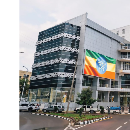
የኢትዮጵያ ኢኮኖሚ ከቡና ባሻገር
August 5, 2026
2ኛው የአዲስ ሚዲያ ኔትዎርክ አመራሮች እ
ሠራተኞች ስፖርት ፌስቲቫል በቴሌቪዥን ዘ
አሸናፊነት ተጠናቀቀ
August 1, 2026