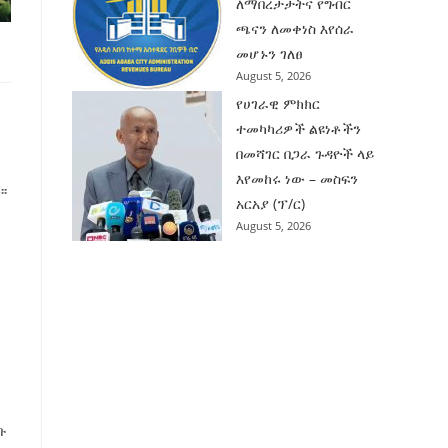
ለማበረታታትና የግብር
ጫናን ለመቀነስ እየሰራ
መሆኑን ገለፀ
August 5, 2026
የሀገራዊ ምክክር
ተመካካሪዎች ልዩነቶችን
በመሻገር በጋራ ጉዳዮች ላይ
ህ
እየመከሩ ነው – መስፍን
፡
አርአያ (ፕ/ር)
August 5, 2026
ዙ
ቡ