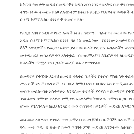
ከቅርብ ዓመታት ወዲህ በመዲናችን አዲስ አበባ ነባር የቴአትር ቤቶችን በዘ
ተገንብተው ተመርቀዋል፡፡ ለአብነትም በቅርቡ እንኳን የህፃናትና ወጣቶች
ሲኒማ ኮምፕሌክስ ህንፃዎች ተመርቀዋል፡፡
የአዲስ አበባ ከንቲባ ወይዘሮ አዳነች አቤቤ ከሳምንት በፊት የተመረቀው የ
አዲሱ ሲኒማ ኮምፕሌክስ ህንፃ፣ ባለ 15 ወለል ነው። የህንፃው አጠቃላይ ስ
887 አዋቂዎችን የመያዝ አቅም ያላቸው ሁለት የሲኒማ አዳራሾችን ጨምሮ
መቆጣጠሪያ መሳሪያዎችን አካትቷል። በተጨማሪም፤ ለቢሮዎች፣ ለስቱዲዮ፣ 
ክፍሎችን ማሟላቱን ባጋሩት መረጃ ይፋ አድርገዋል፡፡
በመዲናዋ የተገነቡ እነዚህ ዘመናዊ ቴአትር ቤቶችና የጥበብ ማዕከላት ትል
ሥራዎች ደግሞ በአንድም ሆነ በሌላ ከማህበረሰቡ ባህልና እሴት የሚመነጩ 
ውስጥ መልከ-ብዙ አስተዋጽኦ እንዳለው ጥናቶች ያሳያሉ። በመዲናዋ የተገ
ትውልድን ከማነጽ ተለይቶ የሚታይ አይደለም፡፡ ትውልዱ ከማንነቱ ጋር ይ
ሆነው ያገለግላሉ፡፡ ከዚህ አንጻር ትውን ጥበባትና ክዋኔዎች መድረክ እንዲገ
መሐመድ አልዶጋን የተባሉ ተመራማሪ፣ በፈረንጆቹ በሰኔ 2025 በሪሰርች ጌት ገጸ
ባሳተሙት ጥናታዊ ጽሑፍ ክውን ጥበባት ምቹ መድረክ አግኝተው ለሕዝቡ ሲ