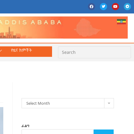
የዜና ክምችት
ክምችት
Select Month
ፈልግ