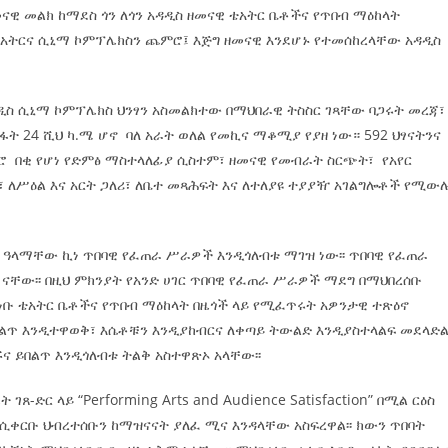
መናዊ መልክ ከማደስ ጎን ለጎን አዳዲስ ዘመናዊ ቴአትር ቤቶችና የጥበብ ማዕከላት
 ቴአትርና ሲኒማ ኮምፕሌክስን ጨምሮ፤ እጅግ ዘመናዊ እንደሆኑ የተመሰከረላቸው አዳዲስ
አዲስ ሲኒማ ኮምፕሌክስ ህንፃን አስመልክተው በማህበራዊ ትስስር ገጻቸው ባጋሩት መረጃ፣
ፋት 24 ሺህ ካ.ሜ ሆኖ ባለ አራት ወለል የመኪና ማቆሚያ የያዘ ነው። 592 ህፃናትንና
 በቂ የሆነ የድምፅ ማስተላለፊያ ሲስተም፣ ዘመናዊ የመብራት ስርጭት፣ የአየር
ለሥዕል እና አርት ጋለሪ፣ ለቤተ መጻሕፍት እና ለተለያዩ ተያያዥ አገልግሎቶች የሚው
ቁ ዓላማቸው ኪነ ጥበባዊ የፈጠራ ሥራዎች እንዲጎለብቱ ማገዝ ነው፡፡ ጥበባዊ የፈጠራ
ናቸው፡፡ በዚህ ምክንያት የአንድ ሀገር ጥበባዊ የፈጠራ ሥራዎች ማደግ በማህበረሰቡ
ነቡ ቴአትር ቤቶችና የጥበብ ማዕከላት በዜጎች ላይ የሚፈጥሩት አዎንታዊ ተጽዕኖ
በልጥ እንዲተዋወቅ፣ እሴቶቹን እንዲያከብርና ለቀጣይ ትውልድ እንዲያስተላልፍ መደላድ
ኙና ይበልጥ እንዲጎለብቱ ትልቅ አስተዋጽኦ አላቸው፡፡
-ድር ላይ “Performing Arts and Audience Satisfaction” በሚል ርዕስ
ቀርቡ ህብረተሰቡን ከማዝናናት ያለፈ ሚና እንዳላቸው አስፍረዋል፡፡ ክውን ጥበባት