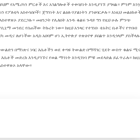
 ይህም የአሜሪካን ምርቶች እና አገልግሎቶች ተቀባይነት እንዲያገኙ ያግዛል። ምንም እን
ፖለቲካ አስተሳሰቦች፣ ጀግንነት እና ልዕለ-ሃያልነትን ያንፀባርቃሉ። እነዚህ መልዕክቶ
አስተዋጽኦ ያደርጋሉ። መዘንጋት የሌለበት አንዱ ቁልፍ ጉዳይ ግን የዚህ ሁሉ ምንጭ
ሲኒማ መንደር የሰጠችው ትኩረት ነው፡፡ ከዚህ አንጻር የተገነቡ ቴአትር ቤቶችና የጥበብ
ሪካ መዲና ለሆነችው አዲስ አበባም ሆነ ኢትዮጵያ ተጽዕኖዋ ይበልጥ እንዲጎላም ያስችላሉ፡
ትውልድን በማነጽና ነባር እሴቶችን ወደ ቀጣዩ ትውልድ በማሻገር ሂደት ውስጥ ቁልፍ ሚ
 እሴቶች መድረክ እንዲያገኙና የወል ማንነት እንዲገነባ ምቹ መደላድል ይፈጥራሉ፡፡ ከዚ
አስተዋጽኦ አላቸው፡፡