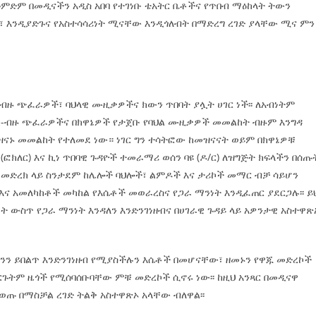
 ዓምድም በመዲናችን አዲስ አበባ የተገነቡ ቴአትር ቤቶችና የጥበብ ማዕከላት ትውን
ጡ፣ እንዲያድጉና የአስተሳሳሪነት ሚናቸው እንዲጎለብት በማድረግ ረገድ ያላቸው ሚና ምን
ከ-ብዙ ጭፈራዎች፣ ባህላዊ ሙዚቃዎችና ክውን ጥበባት ያሏት ሀገር ነች፡፡ ለአብነትም
ከ-ብዙ ጭፈራዎችና በክዋኔዎች የታጀቡ የባህል ሙዚቃዎች መመልከት ብዙም እንግዳ
ዝናኑ መመልከት የተለመደ ነው። ነገር ግን ተሳትፎው ከመዝናናት ወይም በክዋኔዎቹ
ፎክለር) እና ኪነ ጥበባዊ ጉዳዮች ተመራማሪ ወሰን ባዩ (ዶ/ር) ለዝግጅት ክፍላችን በሰጡ
ብ መድረክ ላይ ስንታደም ከሌሎች ባህሎች፣ ልምዶች እና ታሪኮች መማር ብቻ ሳይሆን
 እና አመለካከቶች መካከል የእሴቶች መወራረስና የጋራ ማንነት እንዲፈጠር ያደርጋሉ፡፡ ይ
ት ውስጥ የጋራ ማንነት እንዳለን እንድንገነዘብና በሀገራዊ ጉዳይ ላይ አዎንታዊ አስተዋጽ
ታችንን ይበልጥ እንድንገነዘብ የሚያስችሉን እሴቶች በመሆናቸው፣ ዘመኑን የዋጁ መድረኮች
ርጉትም ዜጎች የሚሰባሰቡባቸው ምቹ መድረኮች ሲኖሩ ነው፡፡ ከዚህ አንጻር በመዲናዋ
ዲወጡ በማስቻል ረገድ ትልቅ አስተዋጽኦ አላቸው ብለዋል፡፡