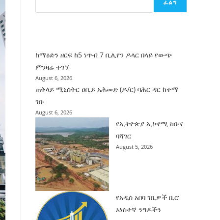
ፈልግ
ሰት
ገንባት
ዜና
ከማዕድን ዘርፍ ከ5 ነጥብ 7 ቢሊየን ዶላር በላይ የውጭ
ምንዛሬ ተገኘ
August 6, 2026
ጠቅላይ ሚኒስትር ዐቢይ አሕመድ (ዶ/ር) ባሕር ዳር ከተማ
ገቡ
August 6, 2026
የኢትዮጵያ ኢኮኖሚ ከቡና
ባሻገር
August 5, 2026
የአዲስ አበባ ገቢዎች ቢሮ
አነስተኛ ንግዶችን