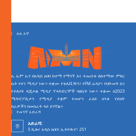
ስለ እኛ
ኤ ኤም ኤን በአዲስ አበባ ከተማ የማገኝ እና ተጠሪነቱ ለከተማው ምክር
ቤት የሆነ ሚዲያ ነው። ተቋሙ የቴሌቪዥን፣ የFM ሬዲዮ፣ የህትመት እና
የተለያዩ ዲጂታል ሚዲያ ፕላትፎርሞች ባለቤት ነው። ተቋሙ በ2023
ሜትሮፖሊታን የሚዲያ ተቋም የመሆን ራዕይ ሰንቆ የይዘት
ስራዎችን በመስራት ላይ ይገኛል።
የመገኛ አድራሻ
አድራሻ:
5 ኪሎ፣ አዲስ አበባ፣ ኢትዮጵያ፣ 251