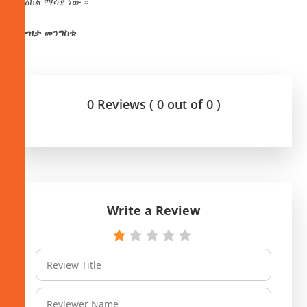
ማዕከል ማሳያ ነው ፡፡
በትዝታ መንግስቱ
0 Reviews ( 0 out of 0 )
Write a Review