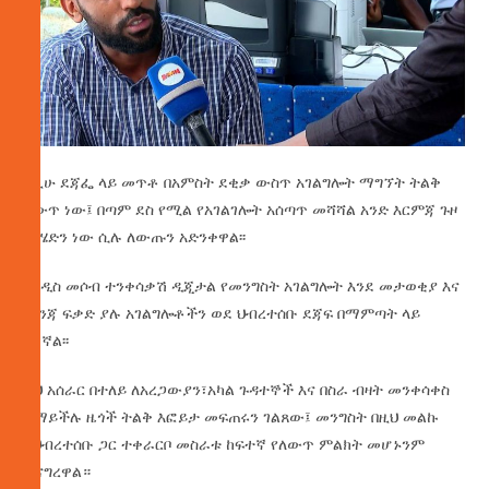
እዚሁ ደጃፌ ላይ መጥቶ በአምስት ደቂቃ ውስጥ አገልግሎት ማግኘት ትልቅ
ለውጥ ነው፤ በጣም ደስ የሚል የአገልገሎት አሰጣጥ መሻሻል አንድ እርምጃ ጉዞ
እየሄድን ነው ሲሉ ለውጡን አድንቀዋል፡፡
የአዲስ መሶብ ተንቀሳቃሽ ዲጂታል የመንግስት አገልግሎት እንደ መታወቂያ እና
መንጃ ፍቃድ ያሉ አገልግሎቶችን ወደ ህብረተሰቡ ደጃፍ በማምጣት ላይ
ይገኛል፡፡
ይህ አሰራር በተለይ ለአረጋውያን፣አካል ጉዳተኞች እና በስራ ብዛት መንቀሳቀስ
ለማይችሉ ዜጎች ትልቅ እፎይታ መፍጠሩን ገልጸው፤ መንግስት በዚህ መልኩ
ከህብረተሰቡ ጋር ተቀራርቦ መስራቱ ከፍተኛ የለውጥ ምልክት መሆኑንም
ተናግረዋል።