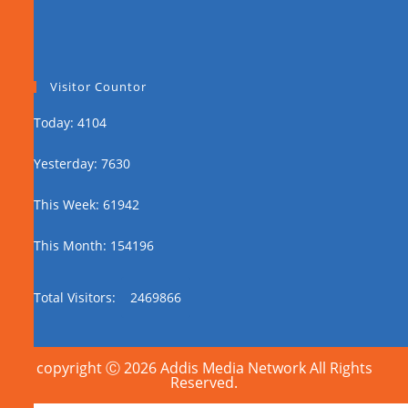
Visitor Countor
Today: 4104
Yesterday: 7630
This Week: 61942
This Month: 154196
Total Visitors:
2469866
copyright Ⓒ 2026 Addis Media Network All Rights
Reserved.