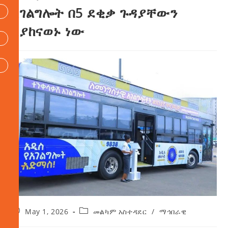
አገልግሎት በ5 ደቂቃ ጉዳያቸውን
እያከናወኑ ነው
May 1, 2026
መልካም አስተዳደር
/
ማኅበራዊ