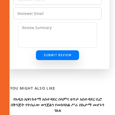
SUBMIT REVIEW
YOU MIGHT ALSO LIKE
የአዲስ አበባ ከተማ አስተዳደር ሰላምና ፀጥታ አስተዳደር ቢሮ
በቅንጅት የተሰራው ወንጀልን የመከላከል ሥራ ስኬታማ መሆኑን
ገለጸ