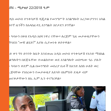
AMN – ሚያዝያ 22/2018 ዓ.ም
የአዲስ መሶብ ተንቀሳቃሽ ዲጂታል የመንግሥት አገልግሎት አረጋውያንንና አካል
ጉዳተኛ ዜጎችን ከአላስፈላጊ እንግልት እየታደገ ይገኛል፡፡
አቶ ካሳሁን በቀለ የአዲስ አበባ ነዋሪ ናቸው፡፡ ለረጅም ጊዜ መታወቂያቸውን
ለማሳደስ “መቼ ልሂድ?” እያሉ ሲያመነቱ ቆይተዋል፡፡
አንድ ቀን ግን ድንገት ከቤት እንደወጡ አዲስ መሶብ ተንቀሳቃሽ የአንድ ማዕከል
አገልግሎትን በደጃፋቸው ተመልክተው ወደ አገልግሎት መስጫው ጎራ ያሉት
አቶ ካሳሁን ቀደም ሲል በመንግስት መስሪያ ቤቶች ከአንድ እስከ ሁለት ወር
ይፈጅባቸው የነበረውን የመታወቂያ እደሳት በአምስት ደቂቃ ብቻ
ማጠናቀቃቸውን ለኤ ኤም ኤን ተናግረዋል፡፡