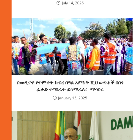
July 14, 2026
በመዲናዋ የጥምቀት ክብረ በዓል አምስት ሺህ ወጣቶች በበጎ
ፈቃድ ተግባራት ይሰማራሉ:- ማኅበሩ
January 15, 2025