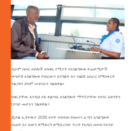
እንዲሁም በጦር ሀይሎች አካባቢ የሚገኙ የአገልግሎቱ ተጠቃሚዎች
ተንቀሳቃሽ አገልግሎቱ የነበረውን እንግልት እና ብልሹ አሰራር በማስቀረት
የተገልጋዩን ድካም መቀነሱን ገልጸዋል፡፡
በአካባቢያቸው እንዲህ ያለ ቀልጣፋ አገልግሎት ማግኘታቸው የሀገር እድገትን
የሚያሳይ መሆኑን ገልጸዋል።
የዲጂታል ኢትዮጵያ 2030 ፍኖት ተከትሎ የዘመነና ፈጣን አገልግሎት
ለመስጠት እና እውን ለማድረግ ለሚደረገው ጥረት የአዲስ መሶብ የአንድ