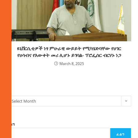
ዩኒቨርሲቲዎች ነፃ ምሁራዊ ውይይት የሚካሄድባቸው የሀገር
የሀሳብና የእውቀት መሪ ሊሆኑ ይገባል- ፕሮፌሰር ብርሃኑ ነጋ
March 8, 2025
ክምችት
Select Month
ፈልግ
ፈልግ