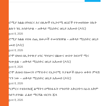
ዜና
በኦሮሚያ ክልል በግብርና እና በሌሎች የኢኮኖሚ ዘርፎች የተመዘገበው ስኬት
የክልሉን ገቢ አሳድጎታል – ጠቅላይ ሚኒስትር ዐቢይ አሕመድ (ዶ/ር)
August 8, 2026
በኦሮሚያ ክልል ተስፋ ሰጪ ለውጦች ተመዝገበዋል – ጠቅላይ ሚኒስትር ዐቢይ
አሕመድ (ዶ/ር)
August 8, 2026
የኦሮሞ ህዝብ በኢትዮጵያ ሀገር ግንባታና ህልውና ውስጥ ከፍተኛ ሚና
ተጫውቷል – ጠቅላይ ሚኒስትር ዐቢይ አሕመድ (ዶ/ር)
August 8, 2026
የኦሮሞ ሕዝብ የዘመናት የማንነትና የኢኮኖሚ ጥያቄዎች በአሁኑ ወቅት ምላሽ
እያገኙ ነው – ጠቅላይ ሚኒስትር ዐቢይ አሕመድ (ዶ/ር)
August 8, 2026
የምርምርና የቴክኖሎጂ ልማትን በማስፋፋት የግብዓት አቅርቦትን በራስ አቅም
ማሳደግ ይገባል- ፊልድ ማርሻል ብርሃኑ ጁላ
August 8, 2026