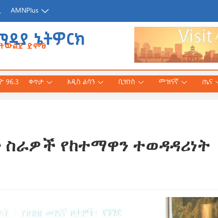
ጂ
AMNPlus
ሚዲያ ኔትዎርክ
የትውልድ ድምፅ
 96.3
ቀጥታ
አዲስ ልሳን
ቢዝነስ
መዝናኛ
ጤና
ት ስራዎች የከተማዋን ተወዳዳሪነት
አሕመድ (ዶ/ር)
ንኛ ተተርጉሞ በቅርቡ
 3, 2026