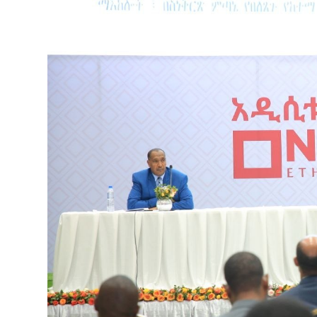
የኢትዮጵያ ኢኮኖሚ ከቡና ባሻገር
August 5, 2026
2ኛው የአዲስ ሚዲያ ኔትዎርክ አመራሮች እ
ሠራተኞች ስፖርት ፌስቲቫል በቴሌቪዥን ዘ
አሸናፊነት ተጠናቀቀ
August 1, 2026