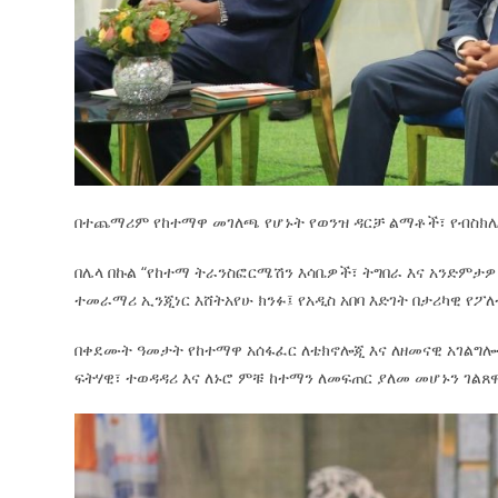
በተጨማሪም የከተማዋ መገለጫ የሆኑት የወንዝ ዳርቻ ልማቶች፣ የብስክሌ
በሌላ በኩል “የከተማ ትራንስፎርሜሽን እሳቤዎች፣ ትግበራ እና አንድምታዎች
ተመራማሪ ኢንጂነር እሸትአየሁ ክንፉ፤ የአዲስ አበባ እድገት በታሪካዊ የፖ
በቀደሙት ዓመታት የከተማዋ አሰፋፈር ለቴክኖሎጂ እና ለዘመናዊ አገልግሎ
ፍትሃዊ፣ ተወዳዳሪ እና ለኑሮ ምቹ ከተማን ለመፍጠር ያለመ መሆኑን ገልጸ