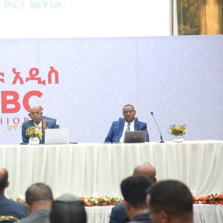
አዲስ ሚዲያ ኔትዎርክ በይዘት ስራዎቹ የሀ
ተቃውሞ የበዛበት የፊፋ አዲሱ እቅድ
ትርክትን በማረም እና የወል ትርክትን በመ
ና
የቤኒን የዲጂታል ትራንስፎርሜሽን እና ኢኖቬሽን
ሃላፊነቱን እየተወጣ ይገኛል
July 30, 2026
ርፍ
ሚኒስትር ማሁና አክፕሎጋን የኢፌዴሪ መሶብ
አገልግሎትን ጎበኙ
AmnAdmin
October 17, 2025
August 5, 2026