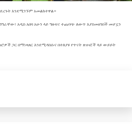
 እያደረጉት እንደሚገኙም አመልክተዋል።
ንግግራቸው፣ አዲስ አበባ አሁን ላይ ግዙፍና ተጨባጭ ለውጥ እያስመዘገበች መሆኗን
ሮዎች ጋር በማነጻጸር እንደሚዳሰሱና በተለያዩ የጥናት ጽሁፎች ላይ ውይይት