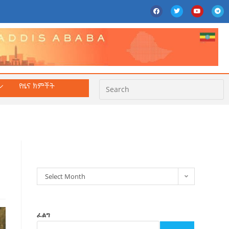
የዜና ክምችት
ክምችት
Select Month
ፈልግ