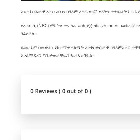
እነዚህ ስራዎች አዲስ አበባን በዓለም አቀፍ ደረጃ ያላትን ተቀባይነት ከፍ
የኤንቢሲ (NBC) ምክትል ዋና ስራ አስኪያጅ ዘካርያስ ብርሀኑ በመክፈቻ 
ገልጸዋል።
በመሆኑም በመድረኩ የከተማዋ የልማት እንቅስቃሴዎች ከዓለምአቀፍ ተሞክ
እንደሚደረግ ማስታወቃቸዉን ኢዜአ ዘግቧል፡፡
0 Reviews ( 0 out of 0 )