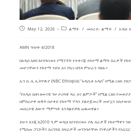
May 12, 2026
ልማት
/
መሰረተ- ልማት
/
አዲስ አ
AMN ግንቦት 4/2018
በአዲስ አበባ እየተከናወኑ የሚገኙት የተቀናጁ የከተማ ልማት ስራዎች የ
መሆናቸውን የከተማ ንድፍ እና የኪነ-ህንጻ ምሁራን ገለጹ።
ኤን ቢ ሲ ኢትዮጵያ (NBC Ethiopia) “አዲሲቱ አዲስ” በሚል ርዕስ ያ
“የአዲስ አበባ ዘመናዊ ጉዞ ታሪካዊ ዳራ እና ልምዶች” በሚል ርዕስ የመወያያ
በምስረታዋ ወቅት በታቀደ የከተማ ፕላን ያልተጀመረች መሆኗን አስታውሰ
መሰረታዊ ለውጥ ማምጣት እንዳልተቻለ ጠቁመዋል።
ይሁን እንጂ ከ2010 ዓ.ም ወዲህ እየተከናወኑ ያሉ ስራዎች የከተማዋን ገ
የሚሰጡ ፓርኮችና አረንጓዴ ስፍራዎች መገንባታቸው የነዋሪዎችን የአኗኗር