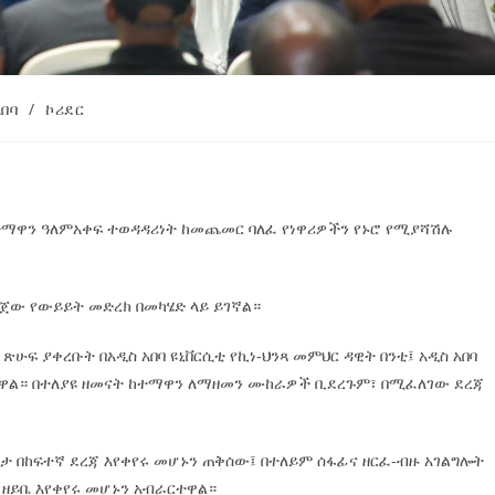
በባ
/
ኮሪደር
ከተማዋን ዓለምአቀፍ ተወዳዳሪነት ከመጨመር ባለፈ የነዋሪዎችን የኑሮ የሚያሻሽሉ
ዘጋጀው የውይይት መድረክ በመካሄድ ላይ ይገኛል።
 ጽሁፍ ያቀረቡት በአዲስ አበባ ዩኒቨርሲቲ የኪነ-ህንጻ መምህር ዳዊት በንቲ፤ አዲስ አበባ
ዋል። በተለያዩ ዘመናት ከተማዋን ለማዘመን ሙከራዎች ቢደረጉም፣ በሚፈለገው ደረጃ
ጽታ በከፍተኛ ደረጃ እየቀየሩ መሆኑን ጠቅሰው፤ በተለይም ሰፋፊና ዘርፈ-ብዙ አገልግሎት
 ዘይቤ እየቀየሩ መሆኑን አብራርተዋል።