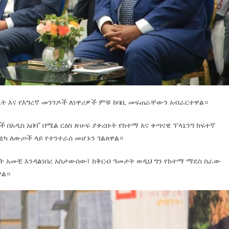
ት እና የእግረኛ መንገዶች ለነዋሪዎች ምቹ ከባቢ መፍጠራቸውን አብራርተዋል።
 በአዲስ አበባ” በሚል ርዕስ ጽሁፍ ያቀረቡት የከተማ እና ቀጣናዊ ፕላኒንግ ከፍተኛ
ለቲካ ለውጦች ላይ የተንተራሰ መሆኑን ገልጸዋል።
ት አመቺ እንዳልነበረ አስታውሰው፤ ከቅርብ ዓመታት ወዲህ ግን የከተማ ማደስ ስራው
ዋል።