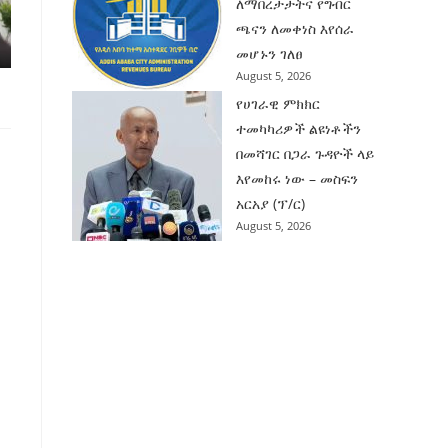
ለማበረታታትና የግብር
ጫናን ለመቀነስ እየሰራ
መሆኑን ገለፀ
August 5, 2026
የሀገራዊ ምክክር
ተመካካሪዎች ልዩነቶችን
በመሻገር በጋራ ጉዳዮች ላይ
እየመከሩ ነው – መስፍን
አርአያ (ፕ/ር)
August 5, 2026