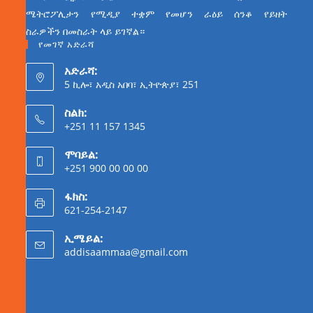
ሜትሮፖሊታን የሚዲያ ተቋም የመሆን ራዕይ ሰንቆ የይዘት
ስራዎችን በመስራት ላይ ይገኛል።
የመገኛ አድራሻ
አድራሻ:
5 ኪሎ፣ አዲስ አበባ፣ ኢትዮጵያ፣ 251
ስልክ:
+251 11 157 1345
ሞባይል:
+251 900 00 00 00
ፋክስ:
621-254-2147
ኢሜይል:
addisaammaa@gmail.com