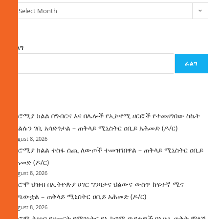
Select Month
ፈልግ
ፈልግ
ዜና
በኦሮሚያ ክልል በግብርና እና በሌሎች የኢኮኖሚ ዘርፎች የተመዘገበው ስኬት
የክልሉን ገቢ አሳድጎታል – ጠቅላይ ሚኒስትር ዐቢይ አሕመድ (ዶ/ር)
August 8, 2026
በኦሮሚያ ክልል ተስፋ ሰጪ ለውጦች ተመዝገበዋል – ጠቅላይ ሚኒስትር ዐቢይ
አሕመድ (ዶ/ር)
August 8, 2026
የኦሮሞ ህዝብ በኢትዮጵያ ሀገር ግንባታና ህልውና ውስጥ ከፍተኛ ሚና
ተጫውቷል – ጠቅላይ ሚኒስትር ዐቢይ አሕመድ (ዶ/ር)
August 8, 2026
የኦሮሞ ሕዝብ የዘመናት የማንነትና የኢኮኖሚ ጥያቄዎች በአሁኑ ወቅት ምላሽ