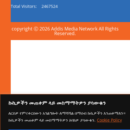
Total Visitors:
2467524
copyright Ⓒ 2026 Addis Media Network All Rights
Reserved.
ኩኪዎችን መጠቀም ላይ መስማማትዎን ያሳውቁን
ለርስዎ የምናቀርበውን አገልግሎት ለማሻሻል በማሰብ ኩኪዎችን እንጠቀማለን።
ኩኪዎችን መጠቀም ላይ መስማማትዎን እባክዎ ያሳውቁን.
Cookie Policy