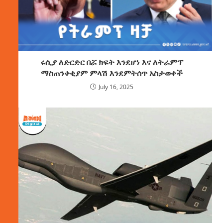
ሩሲያ ለድርድር በሯ ክፍት እንደሆነ እና ለትራምፕ
ማስጠንቀቂያም ምላሽ እንደምትሰጥ አስታወቀች
July 16, 2025