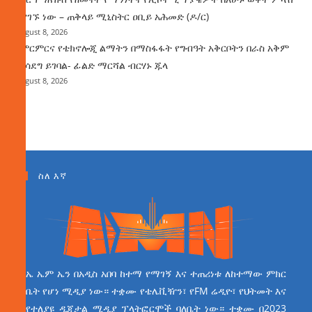
እያገኙ ነው – ጠቅላይ ሚኒስትር ዐቢይ አሕመድ (ዶ/ር)
August 8, 2026
የምርምርና የቴክኖሎጂ ልማትን በማስፋፋት የግብዓት አቅርቦትን በራስ አቅም
ማሳደግ ይገባል- ፊልድ ማርሻል ብርሃኑ ጁላ
August 8, 2026
ስለ እኛ
ኤ ኤም ኤን በአዲስ አበባ ከተማ የማገኝ እና ተጠሪነቱ ለከተማው ምክር
ቤት የሆነ ሚዲያ ነው። ተቋሙ የቴሌቪዥን፣ የFM ሬዲዮ፣ የህትመት እና
የተለያዩ ዲጂታል ሚዲያ ፕላትፎርሞች ባለቤት ነው። ተቋሙ በ2023