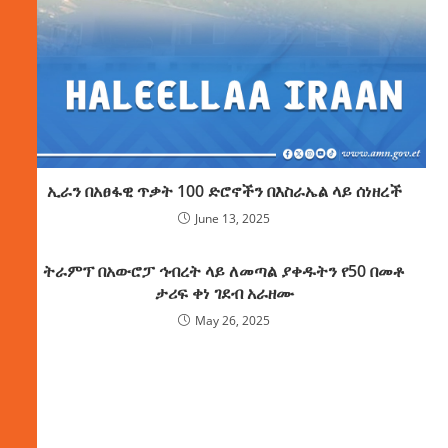
ኢራን በአፀፋዊ ጥቃት 100 ድሮኖችን በእስራኤል ላይ ሰነዘረች
June 13, 2025
ትራምፕ በአውሮፓ ኅብረት ላይ ለመጣል ያቀዱትን የ50 በመቶ
ታሪፍ ቀነ ገደብ አራዘሙ
May 26, 2025
ክምችት