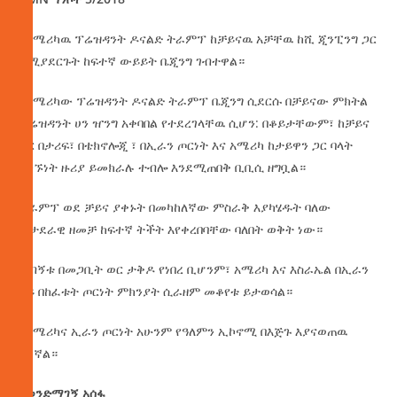
የአሜሪካዉ ፕሬዝዳንት ዶናልድ ትራምፕ ከቻይናዉ አቻቸዉ ከሺ ጂንፒንግ ጋር
ለሚያደርጉት ከፍተኛ ውይይት ቤጂንግ ገብተዋል።
የአሜሪካው ፕሬዝዳንት ዶናልድ ትራምፕ ቤጂንግ ሲደርሱ በቻይናው ምክትል
ፕሬዝዳንት ሀን ዠንግ አቀባበል የተደረገላቸዉ ሲሆን: በቆይታቸውም፣ ከቻይና
ጋር በታሪፍ፣ በቴክኖሎጂ ፣ በኢራን ጦርነት እና አሜሪካ ከታይዋን ጋር ባላት
ግንኙነት ዙሪያ ይመክራሉ ተብሎ እንደሚጠበቅ ቢቢሲ ዘግቧል።
ትራምፕ ወደ ቻይና ያቀኑት በመካከለኛው ምስራቅ እያካሄዱት ባለው
ወታደራዊ ዘመቻ ከፍተኛ ትችት እየቀረበባቸው ባለበት ወቅት ነው።
ጉብኝቱ በመጋቢት ወር ታቅዶ የነበረ ቢሆንም፣ አሜሪካ እና እስራኤል በኢራን
ላይ በከፈቱት ጦርነት ምክንያት ሲራዘም መቆየቱ ይታወሳል።
የአሜሪካና ኢራን ጦርነት አሁንም የዓለምን ኢኮኖሚ በእጅጉ እያናወጠዉ
ይገኛል።
በወንድማገኝ አሰፋ