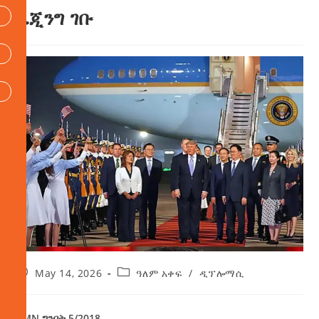
ቤጂንግ ገቡ
May 14, 2026
ዓለም አቀፍ
/
ዲፕሎማሲ
AMN ግንቦት 5/2018