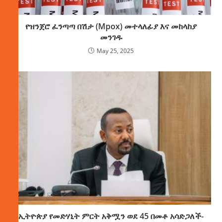
የዝንጀሮ ፈንጣጣ በሽታ (Mpox) መተላለፊያ እና መከላከያ
መንገዱ
May 25, 2025
ኢትዮጵያ የመድሃኒት ምርት አቅሟን ወደ 45 በመቶ አሳድጋለች-