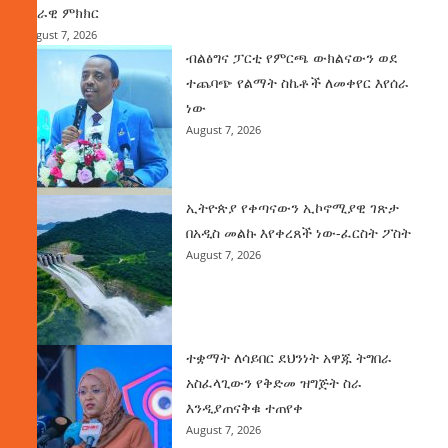
ሀገራዊ ምክክር
August 7, 2026
ብልፅግና ፓርቲ የምርጫ ውክልናውን ወደ
ተጨባጭ የልማት ስኬቶች ለመቀየር እየሰራ
ነው
August 7, 2026
ኢትዮጵያ የቀጣናውን ኢኮኖሚያዊ ገጽታ
በአዲስ መልኩ እየቀረጸች ነው-ፈርስት ፖስት
August 7, 2026
ተቋማት ለሳይበር ደህንነት አዋጁ ትግበራ
አስፈላጊውን የቅድመ ዝግጅት ስራ
እንዲያጠናቅቁ ተጠየቀ
August 7, 2026