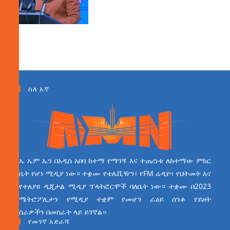
ስለ እኛ
ኤ ኤም ኤን በአዲስ አበባ ከተማ የማገኝ እና ተጠሪነቱ ለከተማው ምክር
ቤት የሆነ ሚዲያ ነው። ተቋሙ የቴሌቪዥን፣ የFM ሬዲዮ፣ የህትመት እና
የተለያዩ ዲጂታል ሚዲያ ፕላትፎርሞች ባለቤት ነው። ተቋሙ በ2023
ሜትሮፖሊታን የሚዲያ ተቋም የመሆን ራዕይ ሰንቆ የይዘት
ስራዎችን በመስራት ላይ ይገኛል።
የመገኛ አድራሻ