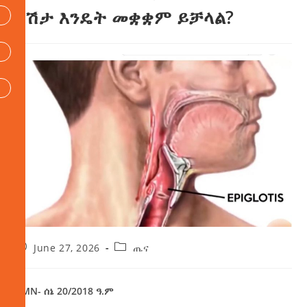
በሽታ እንዴት መቋቋም ይቻላል?
June 27, 2026
ጤና
AMN- ሰኔ 20/2018 ዓ.ም