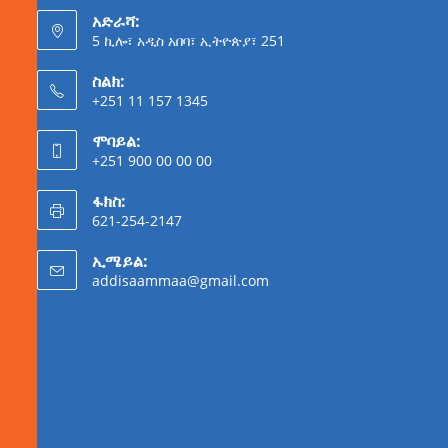
አድራሻ:
5 ኪሎ፣ አዲስ አበባ፣ ኢትዮጵያ፣ 251
ስልክ:
+251 11 157 1345
ሞባይል:
+251 900 00 00 00
ፋክስ:
621-254-2147
ኢሜይል:
addisaammaa@gmail.com