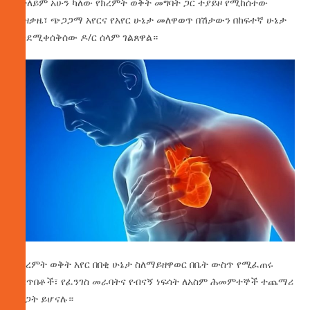
በተለይም አሁን ካለው የክረምት ወቅት መግባት ጋር ተያይዞ የሚከሰተው
ቅዝቃዜ፣ ጭጋጋማ አየርና የአየር ሁኔታ መለዋወጥ በሽታውን በከፍተኛ ሁኔታ
እንደሚቀሰቅሰው ዶ/ር ሰላም ገልጸዋል።
በክረምት ወቅት አየር በበቂ ሁኔታ ስለማይዘዋወር በቤት ውስጥ የሚፈጠሩ
እርጥበቶች፣ የፈንገስ መራባትና የብናኝ ነፍሳት ለአስም ሕመምተኞች ተጨማሪ
ሥጋት ይሆናሉ።