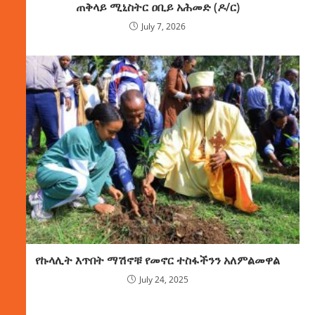
ጠቅላይ ሚኒስትር ዐቢይ አሕመድ (ዶ/ር)
July 7, 2026
የኩላሊት እጥበት ማሽኖቹ የመኖር ተስፋችንን አለምልመዋል
July 24, 2025