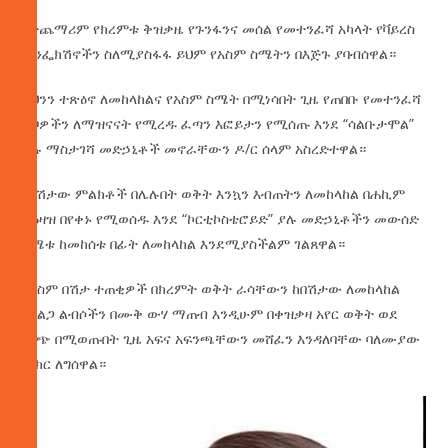
በተጨማሪም የክረምቱ ቅዝቃዜ የጉንፋንና መሰል የመተንፈሻ አካላት የቫይረስ
ኢንፌክሽኖችን ስለሚያስፋፋ ይህም የአስም ስሜትን በእጅጉ ያባብሰዋል።
ይህንን ተጽዕኖ ለመከላከልና የአስም ስሜት በሚነሳበት ጊዜ የጠበቡ የመተንፈሻ
ቱቦዎችን ለማዝናናት የሚረዱ ፈጣን እፎይታን የሚሰጡ እንደ “ሳልቡታሞል”
ያሉ ማስታገሻ መድኃኒቶች መኖራቸውን ዶ/ር ሰላም አስረድተዋል።
የበሽታው ምልክቶች በሌሉበት ወቅት እንኳን እብጠትን ለመከላከል በሐኪም
ትዕዛዝ በየቀኑ የሚወሰዱ እንደ “ኮርቲኮስቴሮይድ” ያሉ መድኃኒቶችን መውሰድ
ስሜቱ ከመከሰቱ በፊት ለመከላከል እንደሚያስችልም ገልጸዋል።
የአስም በሽታ ተጠቂዎች በክረምት ወቅት ራሳቸውን ከበሽታው ለመከላከል
የአልጋ ልብሶችን በሙቅ ውሃ ማጠብ እንዲሁም በቀዝቃዛ አየር ወቅት ወደ
ውጭ በሚወጡበት ጊዜ አፍና አፍንጫቸውን መሸፈን እንዳለባቸው ባለሙያው
ምክር ለግሰዋል።