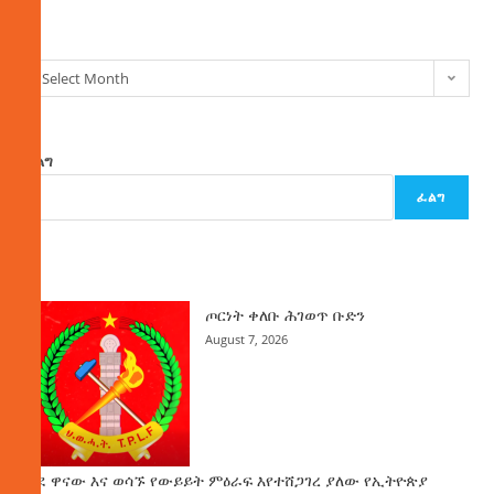
ክምችት
Select Month
ፈልግ
ፈልግ
ዜና
ጦርነት ቀለቡ ሕገወጥ ቡድን
August 7, 2026
ወደ ዋናው እና ወሳኙ የውይይት ምዕራፍ እየተሸጋገረ ያለው የኢትዮጵያ