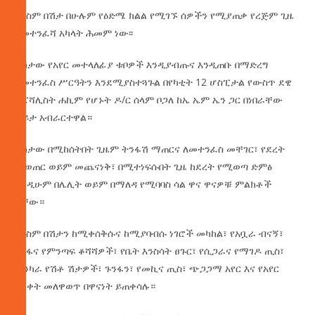
የአስም በሽታ በሁሉም የዕድሜ ክልል የሚገኙ ሰዎችን የሚያጠቃ የረጅም ጊዜ
የመተንፈሻ አካላት ሕመም ነው፡፡
በሽታው የአየር መተላለፊያ ቱቦዎች እንዲያብጡና እንዲጠቡ በማድረግ
የመተንፈስ ሥርዓትን እንደሚያስተጓጉል በየካቲት 12 ሆስፒታል የውስጥ ደዌ
ስፔሻሊስት ሐኪም የሆኑት ዶ/ር ሰላም ቦጋለ ከኤ ኤም ኤን ጋር በነበራቸው
ቆይታ አብራርተዋል።
በሽታው በሚከሰትበት ጊዜም ትንፋሽ ማጠርና ለመተንፈስ መቸገር፣ የደረት
መወጠር ወይም መጨናነቅ፣ በሚተነፍሱበት ጊዜ ከደረት የሚወጣ ድምፅ
እንዲሁም በሌሊት ወይም በማለዳ የሚባባስ ሳል ዋና ዋናዎቹ ምልክቶች
ናቸው።
የአስም በሽታን ከሚቀሰቅሱና ከሚያባብሱ ነገሮች መካከል፣ የአቧራ ብናኝ፣
የሶፋና የምንጣፍ ቆሻሻዎች፣ የቤት እንስሳት ፀጉር፣ የሲጋራና የማገዶ ጢስ፣
ጠንካራ የሽቶ ሽታዎች፣ ጉንፋን፣ የመኪና ጢስ፣ ጭጋጋማ አየር እና የአየር
ሙቀት መለዋወጥ በዋናነት ይጠቀሳሉ።