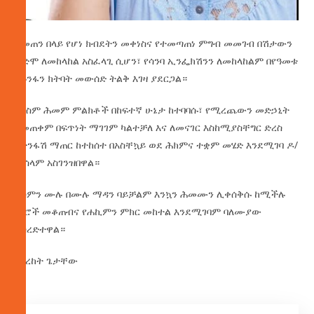
ከመጠን በላይ የሆነ ክብደትን መቀነስና የተመጣጠነ ምግብ መመገብ በሽታውን
ቀድሞ ለመከላከል አስፈላጊ ሲሆን፣ የሳንባ ኢንፌክሽንን ለመከላከልም በየዓመቱ
የጉንፋን ክትባት መውሰድ ትልቅ እገዛ ያደርጋል።
የአስም ሕመም ምልክቶች በከፍተኛ ሁኔታ ከተባባሱ፣ የሚረጨውን መድኃኒት
በመጠቀም በፍጥነት ማገገም ካልተቻለ እና ለመናገር እስከሚያስቸግር ድረስ
የትንፋሽ ማጠር ከተከሰተ በአስቸኳይ ወደ ሕክምና ተቋም መሄድ እንደሚገባ ዶ/
ር ሰላም አስገንዝበዋል።
አስምን ሙሉ በሙሉ ማዳን ባይቻልም እንኳን ሕመሙን ሊቀሰቅሱ ከሚችሉ
ነገሮች መቆጠብና የሐኪምን ምክር መከተል እንደሚገባም ባለሙያው
አስረድተዋል።
በበረከት ጌታቸው