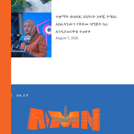
ተቋማት ለሳይበር ደህንነት አዋጁ ትግበራ
አስፈላጊውን የቅድመ ዝግጅት ስራ
እንዲያጠናቅቁ ተጠየቀ
August 7, 2026
ስለ እኛ