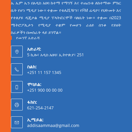
ኤ ኤም ኤን በአዲስ አበባ ከተማ የማገኝ እና ተጠሪነቱ ለከተማው ምክር
ቤት የሆነ ሚዲያ ነው። ተቋሙ የቴሌቪዥን፣ የFM ሬዲዮ፣ የህትመት እና
የተለያዩ ዲጂታል ሚዲያ ፕላትፎርሞች ባለቤት ነው። ተቋሙ በ2023
ሜትሮፖሊታን የሚዲያ ተቋም የመሆን ራዕይ ሰንቆ የይዘት
ስራዎችን በመስራት ላይ ይገኛል።
የመገኛ አድራሻ
አድራሻ:
5 ኪሎ፣ አዲስ አበባ፣ ኢትዮጵያ፣ 251
ስልክ:
+251 11 157 1345
ሞባይል:
+251 900 00 00 00
ፋክስ:
621-254-2147
ኢሜይል:
addisaammaa@gmail.com