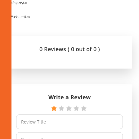
ተሳትፈዋል፡፡
በምትኩ ተሾመ
0 Reviews ( 0 out of 0 )
Write a Review