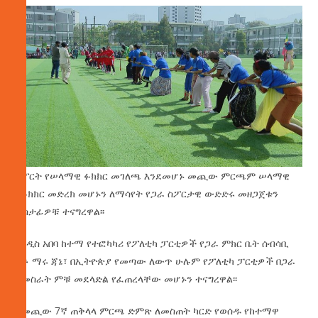
ስፖርት የሠላማዊ ፉክክር መገለጫ እንደመሆኑ መጪው ምርጫም ሠላማዊ
የፉክክር መድረክ መሆኑን ለማሳየት የጋራ ስፖርታዊ ውድድሩ መዘጋጀቱን
ተሳታፊዎቹ ተናግረዋል፡፡
የአዲስ አበባ ከተማ የተፎካካሪ የፖለቲካ ፓርቲዎች የጋራ ምክር ቤት ሰብሳቢ
አቶ ማሩ ጃኔ፣ በኢትዮጵያ የመጣው ለውጥ ሁሉም የፖለቲካ ፓርቲዎች በጋራ
ለመስራት ምቹ መደላድል የፈጠረላቸው መሆኑን ተናግረዋል፡፡
ለመጪው 7ኛ ጠቅላላ ምርጫ ድምጽ ለመስጠት ካርድ የወሰዱ የከተማዋ