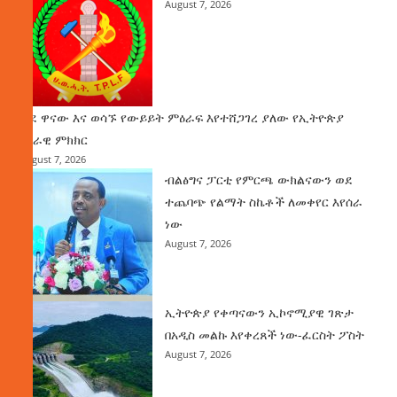
August 7, 2026
ወደ ዋናው እና ወሳኙ የውይይት ምዕራፍ እየተሸጋገረ ያለው የኢትዮጵያ
ሀገራዊ ምክክር
August 7, 2026
ብልፅግና ፓርቲ የምርጫ ውክልናውን ወደ
ተጨባጭ የልማት ስኬቶች ለመቀየር እየሰራ
ነው
August 7, 2026
ኢትዮጵያ የቀጣናውን ኢኮኖሚያዊ ገጽታ
በአዲስ መልኩ እየቀረጸች ነው-ፈርስት ፖስት
August 7, 2026