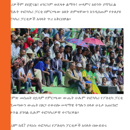
ነዋሪዎችም ይበጀናል፤ ሀገርንም ወደላቀ ልማት፤ ሠላምና ዕድገት ያሻግራል
ለሚሉት ተፎካካሪ ፓርቲ በምርጫው ዕለት ድምጻቸውን እንዲሰጡም የተለያዩ
ተፎካካሪ ፓርቲዎች አባላት ጥሪ አቅርበዋል፡፡
ከድምጽ መስጠት በኋላም የምርጫው ውጤት ሁሉም ተፎካካሪ የፖለቲካ ፓርቲ
የሚመጣውን ውጤት በጸጋ ተቀብሎ ሠላማዊ ትግሉን በላቀ ሁኔታ አጠናክሮ
ሊቀጥል ይገባል ሲሉም ተፎካካሪዎቹ ተናግረዋል፡፡
በዚህም ከ47 ያላነሱ ተፎካካሪ የፖለቲካ ፓርቲዎች አባላት በውድድሩ