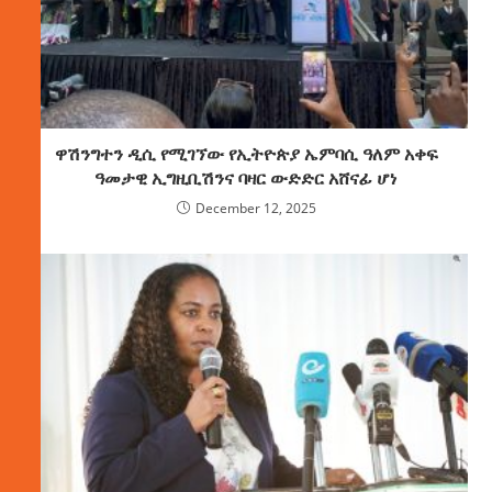
ዋሽንግተን ዲሲ የሚገኘው የኢትዮጵያ ኤምባሲ ዓለም አቀፍ
ዓመታዊ ኢግዚቢሽንና ባዛር ውድድር አሸናፊ ሆነ
December 12, 2025