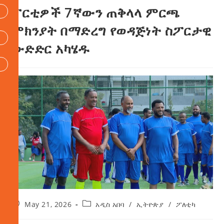
ፓርቲዎች 7ኛውን ጠቅላላ ምርጫ
ምክንያት በማድረግ የወዳጅነት ስፖርታዊ
ውድድር አካሄዱ
May 21, 2026
አዲስ አበባ
/
ኢትዮጵያ
/
ፖለቲካ