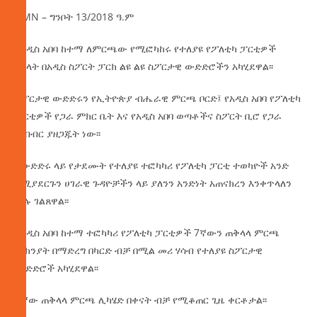
AMN – ግንቦት 13/2018 ዓ.ም
በአዲስ አበባ ከተማ ለምርጫው የሚፎካከሩ የተለያዩ የፖለቲካ ፓርቲዎች
አባላት በአዲስ ስፖርት ፓርክ ልዩ ልዩ ስፖርታዊ ውድድሮችን አካሂደዋል፡፡
ስፖርታዊ ውድድሩን የኢትዮጵያ ብሔራዊ ምርጫ ቦርድ፤ የአዲስ አበባ የፖለቲካ
ፓርቲዎች የጋራ ምክር ቤት እና የአዲስ አበባ ወጣቶችና ስፖርት ቢሮ የጋራ
ትብብር ያዘጋጁት ነው፡፡
በውድድሩ ላይ የታደሙት የተለያዩ ተፎካካሪ የፖለቲካ ፓርቲ ተወካዮች አንድ
በሚያደርጉን ሀገራዊ ጉዳዮቻችን ላይ ያለንን አንድነት አጠናክረን እንቀጥላለን
ሲሉ ገልጸዋል፡፡
የአዲስ አበባ ከተማ ተፎካካሪ የፖለቲካ ፓርቲዎች 7ኛውን ጠቅላላ ምርጫ
ምክንያት በማድረግ በካርድ ብቻ በሚል መሪ ሃሳብ የተለያዩ ስፖርታዊ
ውድድሮች አካሂደዋል፡፡
7ኛው ጠቅላላ ምርጫ ሊካሄድ በቀናት ብቻ የሚቆጠር ጊዜ ቀርቶታል፡፡