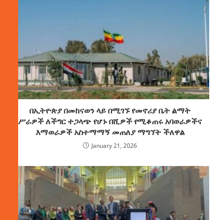
በኢትዮጵያ በመከናወን ላይ በሚገኙ የመኖሪያ ቤት ልማት
ሥራዎች ለችግር ተጋላጭ የሆኑ በሺዎች የሚቆጠሩ አባወራዎችና
እማወራዎች አስተማማኝ መጠለያ ማግኘት ችለዋል
January 21, 2026