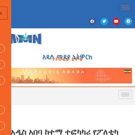
X
አዲስ ሚዲያ ኔትዎርክ
የትውልድ ድምፅ
የአዲስ አበባ ከተማ ተፎካካሪ የፖለቲካ