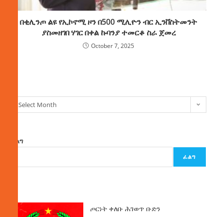
በቂሊንጦ ልዩ የኢኮኖሚ ዞን በ500 ሚሊዮን ብር ኢንቨስትመንት
ያስመዘገበ ሃገር በቀል ኩባንያ ተመርቆ ስራ ጀመረ
October 7, 2025
ክምችት
Select Month
ፈልግ
ፈልግ
ዜና
ጦርነት ቀለቡ ሕገወጥ ቡድን