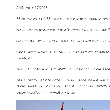
AMN ግንቦት 17/2018
63ኛው የአፍሪካ ቀን “የ63 ዓመታትን ዓመታት አንድነት፣ ትስስር እና ልማት
የአፍሪካ አገራትና በተለያዩ የዓለም ክፍሎች የሚገኙ አፍሪካዊ ዳያስፖራዎ
በአፍሪካ ህብረት ዋና መቀመጫ አዲስ አበባ ቀኑ ዛሬ በተለያዩ ሁነቶች ይከበ
ህብረቱ ባወጣው መግለጫ የዘንድሮው የአፍሪካ ቀን የቀድሞው የአፍሪካ አንድ
አመልክቷል።
የአፍሪካ ቀን ባለፉት ሁለት ቀናት በስፖርታዊ ውድድሮች፣አውደ ርዕዮች፣ባ
የቀኑ አከባባር ማጠቃለያ ስነ ስርዓት ዛሬ በአፍሪካ ህብረት ዋና መቀመጫ 
የህብረቱ ከፍተኛ አመራሮች፣ የአባል ሀገራት ተወካዮች፣የአፍሪካ ዳያስፖ
ህብረቱ ለኤኤምኤን በላከው መረጃ አመልክቷል።