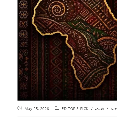
ብልፅግና ፓርቲ የምርጫ ውክልናውን ወደ
ተጨባጭ የልማት ስኬቶች ለመቀየር እየሰራ ነው
2ኛው የአዲስ ሚዲያ ኔትዎርክ አመራሮች እ
ሠራተኞች ስፖርት ፌስቲቫል በቴሌቪዥን ዘ
August 7, 2026
አሸናፊነት ተጠናቀቀ
August 1, 2026
May 25, 2026
EDITOR'S PICK
/
አፍሪካ
/
ኢት