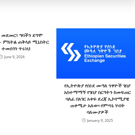
 መደመር፣ ግባችን ደግሞ
!- ምክትል ጠቅላይ ሚኒስትር
 ተመሰገን ጥሩነህ
June 9, 2026
የኢትዮጵያ የሰነደ ሙዓለ ንዋዮች ገበያ
አስተማማኝ የገበያ ስርዓትን ከመፍጠር
ባለፈ በአገር አቀፍ ደረጃ ኢኮኖሚያዊ
ጠቀሜታ አለው፡-የምጣኔ ሃብት
ባለሙያዎች
January 9, 2025