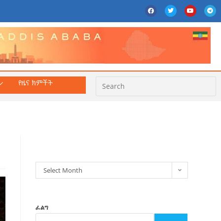
የዜና ክምችት
ክምችት
Select Month
ፈልግ