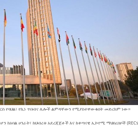
 በእርስ የባህል፣ የኪነ ጥበብና ሌሎች ልምዳቸውን የሚያስተዋውቁበት መድረክም ነው።
ሆን ከአባል ሀገራት፣ ከህብረቱ አደረጃጀቶች እና ከቀጣናዊ ኢኮኖሚ ማህበረሰቦች (RECs