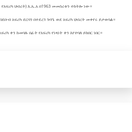
 የአፍሪካ ህብረት) እ.ኤ.አ በ1963 መመስረቱን ተከትሎ ነው።
በደቡብ አፍሪካ ደርባን በተደረገ ጉባዔ ወደ አፍሪካ ህብረት መቀየሩ ይታወሳል።
ሪካ ቀን ከመባሉ በፊት የአፍሪካ የነጻነት ቀን እየተባለ ይከበር ነበር።