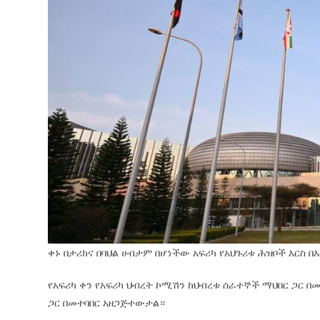
ቀኑ በታሪክና በባህል ሀብታም በሆነችው አፍሪካ የአህጉሪቱ ሕዝቦች እርስ
የአፍሪካ ቀን የአፍሪካ ህብረት ኮሚሽን ከህብረቱ ሰራተኞች ማህበር ጋር በመ
ጋር በመተባበር አዘጋጅተውታል።