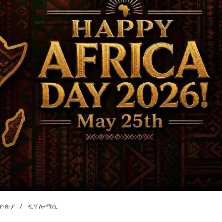
ኢትዮጵያ የቀጣናውን ኢኮኖሚያዊ ገጽታ በአዲስ
አዲስ ሚዲያ ኔትዎርክ በይዘት ስራዎቹ የሀ
መልኩ እየቀረጸች ነው-ፈርስት ፖስት
ተቃውሞ የበዛበት የፊፋ አዲሱ እቅድ
ትርክትን በማረም እና የወል ትርክትን በመ
ና
ሃላፊነቱን እየተወጣ ይገኛል
August 7, 2026
July 30, 2026
ርፍ
AmnAdmin
October 17, 2025
ዮጵያ
/
ዲፕሎማሲ