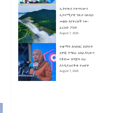
ኢትዮጵያ የቀጣናውን
ኢኮኖሚያዊ ገጽታ በአዲስ
መልኩ እየቀረጸች ነው-
ፈርስት ፖስት
August 7, 2026
ተቋማት ለሳይበር ደህንነት
አዋጁ ትግበራ አስፈላጊውን
የቅድመ ዝግጅት ስራ
እንዲያጠናቅቁ ተጠየቀ
August 7, 2026