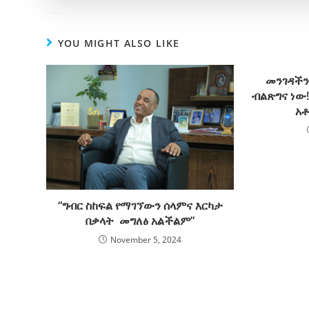
YOU MIGHT ALSO LIKE
መንገዳችን
ብልጽግና ነው
አቶ
“ግብር ስከፍል የማገኘውን ሰላምና እርካታ
በቃላት መግለፅ አልችልም”
November 5, 2024