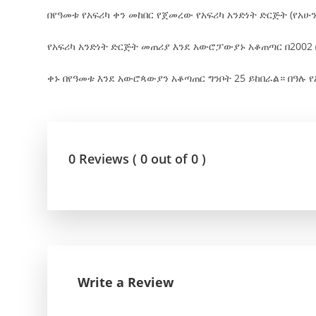
በየዓመቱ የአፍሪካ ቀን መከበር የጀመረው የአፍሪካ አንድነት ድርጅት (የአሁን
የአፍሪካ አንድነት ድርጅት መጠሪያ እንደ አውሮፓውያኑ አቆጠጣር በ2002 
ቀኑ በየዓመቱ እንደ አውሮጳውያን አቆጣጠር ግንቦት 25 ይከበራል። በዓሉ የአፍ
0 Reviews ( 0 out of 0 )
Write a Review