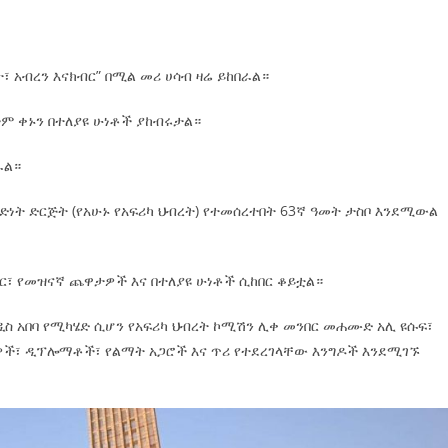
፣ አብረን እናክብር” በሚል መሪ ሀሳብ ዛሬ ይከበራል።
ችም ቀኑን በተለያዩ ሁነቶች ያከብሩታል።
ራል።
ነት ድርጅት (የአሁኑ የአፍሪካ ህብረት) የተመሰረተበት 63ኛ ዓመት ታስቦ እንደሚውል
ዛር፣ የመዝናኛ ጨዋታዎች እና በተለያዩ ሁነቶች ሲከበር ቆይቷል።
አዲስ አበባ የሚካሄድ ሲሆን የአፍሪካ ህብረት ኮሚሽን ሊቀ መንበር መሐሙድ አሊ ዩሱፍ፣
ራዎች፣ ዲፕሎማቶች፣ የልማት አጋሮች እና ጥሪ የተደረገላቸው እንግዶች እንደሚገኙ