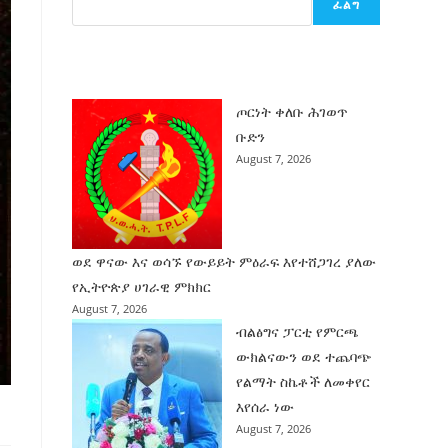
ፈልግ
ሰት
ገንባት
ዜና
ጦርነት ቀለቡ ሕገወጥ
ቡድን
August 7, 2026
ወደ ዋናው እና ወሳኙ የውይይት ምዕራፍ እየተሸጋገረ ያለው
የኢትዮጵያ ሀገራዊ ምክክር
August 7, 2026
ብልፅግና ፓርቲ የምርጫ
ውክልናውን ወደ ተጨባጭ
የልማት ስኬቶች ለመቀየር
እየሰራ ነው
August 7, 2026