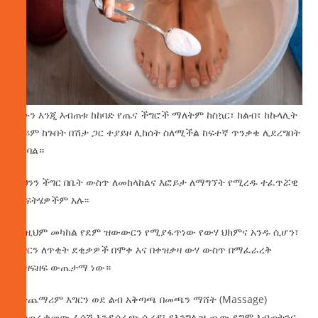
ይሁን እንጂ እብጠቱ ከከባድ የጤና ችግሮች ማለትም ከስኳር፣ ከልብ፣ ከኩላሊት
ወይም ከጉበት በሽታ ጋር ተያይዞ ሊከሰት ስለሚችል ከፍተኛ ጥንቃቄ ሊደረግበት
ይገባል።
ይህንን ችግር በቤት ውስጥ ለመከላከልና እፎይታ ለማግኘት የሚረዱ ተፈጥሯዊ
መፍትሄዎችም አሉ፡፡
ከነዚህም መካከል የደም ዝውውርን የሚያፋጥነው የውሃ ህክምና አንዱ ሲሆን፣
እግርን ለጥቂት ደቂቃዎች በሞቀ እና በቀዝቃዛ ውሃ ውስጥ በማፈራረቅ
መዘፍዘፍ ውጤታማ ነው።
በተጨማሪም እግርን ወደ ልብ አቅጣጫ በመጫን ማሸት (Massage)
የተጠራቀመው ፈሳሽ እንዲሰራጭ ሲረዳ፣ የእንግሊዝ ጨው ደግሞ እብጠትንና