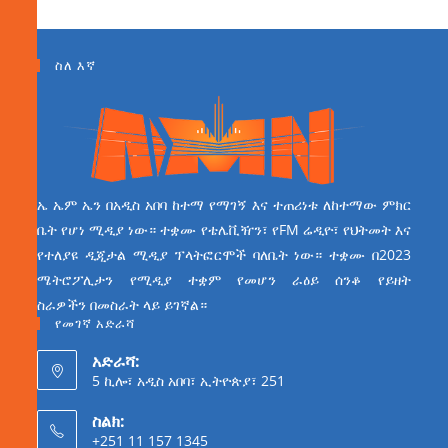
ስለ እኛ
ኤ ኤም ኤን በአዲስ አበባ ከተማ የማገኝ እና ተጠሪነቱ ለከተማው ምክር
ቤት የሆነ ሚዲያ ነው። ተቋሙ የቴሌቪዥን፣ የFM ሬዲዮ፣ የህትመት እና
የተለያዩ ዲጂታል ሚዲያ ፕላትፎርሞች ባለቤት ነው። ተቋሙ በ2023
ሜትሮፖሊታን የሚዲያ ተቋም የመሆን ራዕይ ሰንቆ የይዘት
ስራዎችን በመስራት ላይ ይገኛል።
የመገኛ አድራሻ
አድራሻ:
5 ኪሎ፣ አዲስ አበባ፣ ኢትዮጵያ፣ 251
ስልክ:
+251 11 157 1345