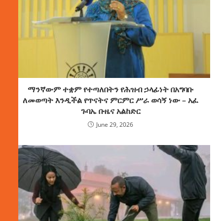
ማንኛውም ተቋም የተጣለበትን የሕዝብ ኃላፊነት በአግባቡ
ለመወጣት እንዲችል የጥናትና ምርምር ሥራ ወሳኝ ነው – አፈ
ጉባኤ ቡዜና አልከድር
June 29, 2026