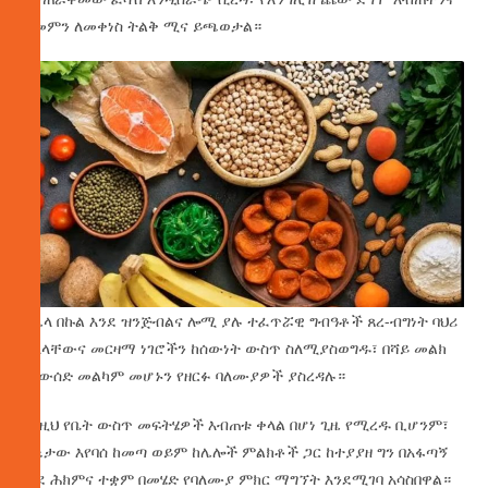
ህመምን ለመቀነስ ትልቅ ሚና ይጫወታል።
በሌላ በኩል እንደ ዝንጅብልና ሎሚ ያሉ ተፈጥሯዊ ግብዓቶች ጸረ-ብግነት ባህሪ
ስላላቸውና መርዛማ ነገሮችን ከሰውነት ውስጥ ስለሚያስወግዱ፣ በሻይ መልክ
መውሰድ መልካም መሆኑን የዘርፉ ባለሙያዎች ያስረዳሉ።
እነዚህ የቤት ውስጥ መፍትሄዎች እብጠቱ ቀላል በሆነ ጊዜ የሚረዱ ቢሆንም፣
ሁኔታው እየባሰ ከመጣ ወይም ከሌሎች ምልክቶች ጋር ከተያያዘ ግን በአፋጣኝ
ወደ ሕክምና ተቋም በመሄድ የባለሙያ ምክር ማግኘት እንደሚገባ አሳስበዋል።