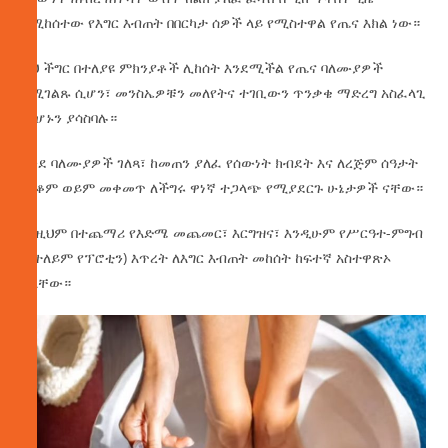
የሚከሰተው የእግር እብጠት በበርካታ ሰዎች ላይ የሚስተዋል የጤና እክል ነው።
ይህ ችግር በተለያዩ ምክንያቶች ሊከሰት እንደሚችል የጤና ባለሙያዎች
የሚገልጹ ሲሆን፣ መንስኤዎቹን መለየትና ተገቢውን ጥንቃቄ ማድረግ አስፈላጊ
መሆኑን ያሳስባሉ።
እንደ ባለሙያዎች ገለጻ፣ ከመጠን ያለፈ የሰውነት ክብደት እና ለረጅም ሰዓታት
መቆም ወይም መቀመጥ ለችግሩ ዋነኛ ተጋላጭ የሚያደርጉ ሁኔታዎች ናቸው።
ከነዚህም በተጨማሪ የእድሜ መጨመር፣ እርግዝና፣ እንዲሁም የሥርዓተ-ምግብ
(በተለይም የፕሮቲን) እጥረት ለእግር እብጠት መከሰት ከፍተኛ አስተዋጽኦ
አላቸው።