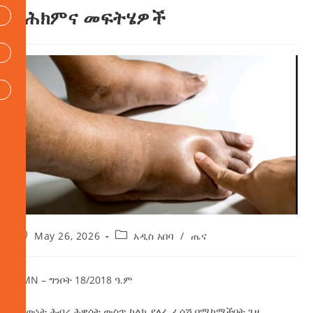
የሕክምና መፍትሄዎች
May 26, 2026
አዲስ አበባ
/
ጤና
AMN – ግንቦት 18/2018 ዓ.ም
በሰውነት ሕብረ ሕዋሳት ውስጥ ከልክ ያለፈ ፈሳሽ በሚከማችበት ጊዜ