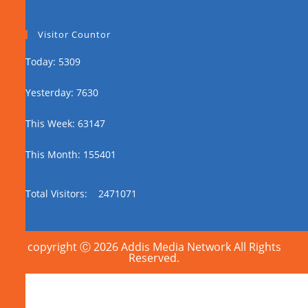
Visitor Countor
Today: 5309
Yesterday: 7630
This Week: 63147
This Month: 155401
Total Visitors:
2471071
copyright Ⓒ 2026 Addis Media Network All Rights
Reserved.