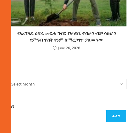
የአረንጓዴ ዐሻራ መርሐ ግብር የአካባቢ ጥበቃን ብቻ ሳይሆን
የምግብ ዋስትናንም ለማረጋገጥ ያለመ ነው
June 26, 2026
ክምችት
Select Month
ፈልግ
ፈልግ