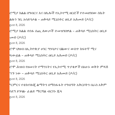
ዜና
በኦሮሚያ ክልል በግብርና እና በሌሎች የኢኮኖሚ ዘርፎች የተመዘገበው ስኬት
የክልሉን ገቢ አሳድጎታል – ጠቅላይ ሚኒስትር ዐቢይ አሕመድ (ዶ/ር)
August 8, 2026
በኦሮሚያ ክልል ተስፋ ሰጪ ለውጦች ተመዝገበዋል – ጠቅላይ ሚኒስትር ዐቢይ
አሕመድ (ዶ/ር)
August 8, 2026
የኦሮሞ ህዝብ በኢትዮጵያ ሀገር ግንባታና ህልውና ውስጥ ከፍተኛ ሚና
ተጫውቷል – ጠቅላይ ሚኒስትር ዐቢይ አሕመድ (ዶ/ር)
August 8, 2026
የኦሮሞ ሕዝብ የዘመናት የማንነትና የኢኮኖሚ ጥያቄዎች በአሁኑ ወቅት ምላሽ
እያገኙ ነው – ጠቅላይ ሚኒስትር ዐቢይ አሕመድ (ዶ/ር)
August 8, 2026
የምርምርና የቴክኖሎጂ ልማትን በማስፋፋት የግብዓት አቅርቦትን በራስ አቅም
ማሳደግ ይገባል- ፊልድ ማርሻል ብርሃኑ ጁላ
August 8, 2026