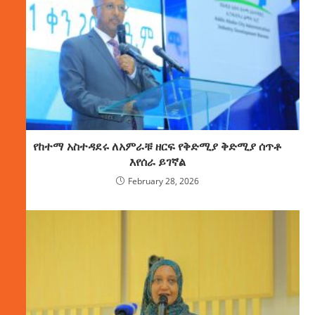
የከተማ አስተዳደሩ ለአምራቹ ዘርፍ የቅድሚያ ቅድሚያ ሰጥቶ
እየሰራ ይገኛል
February 28, 2026