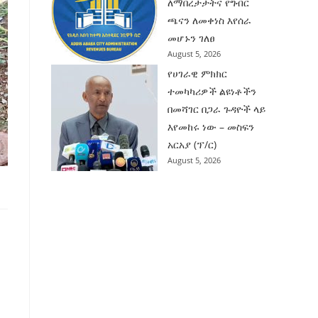
ለማበረታታትና የግብር
ጫናን ለመቀነስ እየሰራ
መሆኑን ገለፀ
August 5, 2026
የሀገራዊ ምክክር
ተመካካሪዎች ልዩነቶችን
በመሻገር በጋራ ጉዳዮች ላይ
እየመከሩ ነው – መስፍን
አርአያ (ፕ/ር)
August 5, 2026