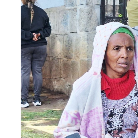
የኢትዮጵያ ኢኮኖሚ ከቡና ባሻገር
August 5, 2026
2ኛው የአዲስ ሚዲያ ኔትዎርክ አመራሮች እ
ሠራተኞች ስፖርት ፌስቲቫል በቴሌቪዥን ዘ
አሸናፊነት ተጠናቀቀ
August 1, 2026