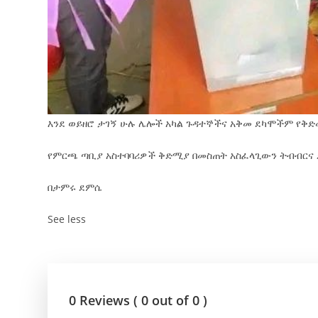
እንደ ወይዘሮ ታገኝ ሁሉ ሌሎች አካል ጉዳተኞችና አቅመ ደካሞችም የቅ
የምርጫ ጣቢያ አስተባባሪዎች ቅድሚያ በመስጠት አስፈላጊውን ትብብርና 
በታምሩ ደምሴ
See less
0 Reviews ( 0 out of 0 )