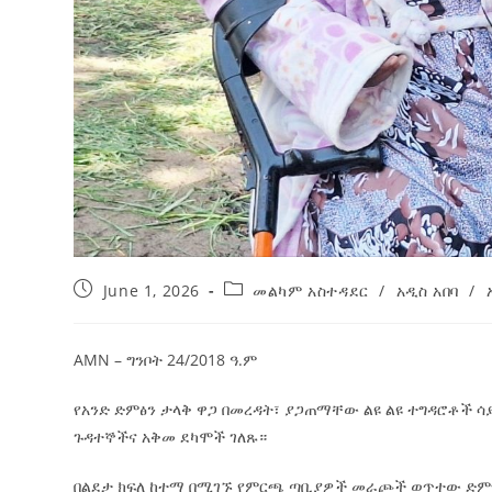
June 1, 2026
መልካም አስተዳደር
/
አዲስ አበባ
/
AMN – ግንቦት 24/2018 ዓ.ም
የአንድ ድምፅን ታላቅ ዋጋ በመረዳት፣ ያጋጠማቸው ልዩ ልዩ ተግዳሮቶች
ጉዳተኞችና አቅመ ደካሞች ገለጹ።
በልደታ ክፍለ ከተማ በሚገኙ የምርጫ ጣቢያዎች መራጮች ወጥተው ድምፃ