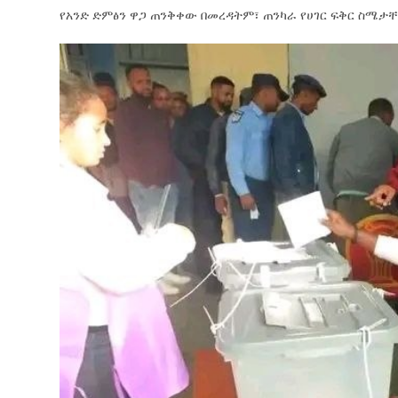
የአንድ ድምፅን ዋጋ ጠንቅቀው በመረዳትም፣ ጠንካራ የሀገር ፍቅር ስሜታ