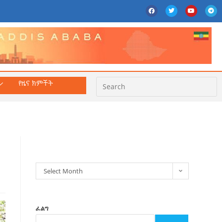
የዜና ክምችት
ክምችት
Select Month
ፈልግ