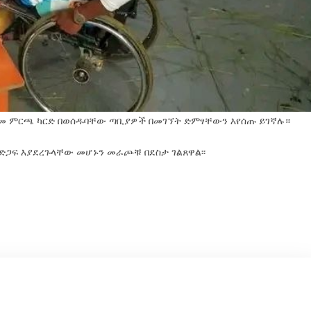
ድመ ምርጫ ካርድ በወሰዱባቸው ጣቢያዎች በመገኘት ድምፃቸውን እየሰጡ ይገኛሉ።
ድጋፍ እያደረጉላቸው መሆኑን መራጮቹ በደስታ ገልጸዋል፡፡