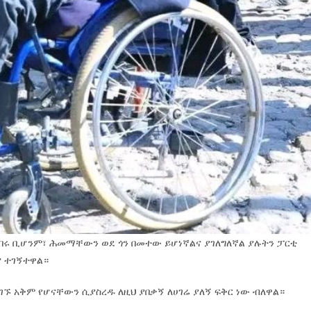
ነበሩ ቢሆንም፣ ሕመማቸውን ወደ ጎን በመተው ይሆነኛልና ያገለግለኛል ያሉትን ፓርቲ
ያ ተገኝተዋል።
አቅም የሆናቸውን ሲያስረዱ ለዚህ ያበቃኝ ለሀገሬ ያለኝ ፍቅር ነው ብለዋል።