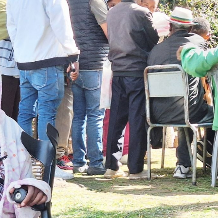
አዲስ ሚዲያ ኔትዎርክ በይዘት ስራዎቹ የሀ
ተቃውሞ የበዛበት የፊፋ አዲሱ እቅድ
ትርክትን በማረም እና የወል ትርክትን በመ
ና
የቤኒን የዲጂታል ትራንስፎርሜሽን እና ኢኖቬሽን
ሃላፊነቱን እየተወጣ ይገኛል
July 30, 2026
ርፍ
ሚኒስትር ማሁና አክፕሎጋን የኢፌዴሪ መሶብ
አገልግሎትን ጎበኙ
AmnAdmin
October 17, 2025
August 5, 2026