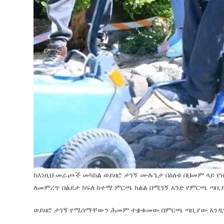
ከእነዚህ መራጮች መካከል ወይዘሮ ታገኝ ሙሉጌታ በዕለቱ በህመም ላይ የ
ለመምረጥ በልደታ ክፍለ ከተማ ምርጫ ክልል በሚገኝ አንድ የምርጫ ጣቢ
ወይዘሮ ታገኝ የሚሰማቸውን ሕመም ተቋቁመው በምርጫ ጣቢያው እንዲገኙ 