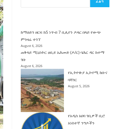
ፈልግ
ሰት
ገንባት
ዜና
ከማዕድን ዘርፍ ከ5 ነጥብ 7 ቢሊየን ዶላር በላይ የውጭ
ምንዛሬ ተገኘ
August 6, 2026
ጠቅላይ ሚኒስትር ዐቢይ አሕመድ (ዶ/ር) ባሕር ዳር ከተማ
ገቡ
August 6, 2026
የኢትዮጵያ ኢኮኖሚ ከቡና
ባሻገር
August 5, 2026
የአዲስ አበባ ገቢዎች ቢሮ
አነስተኛ ንግዶችን