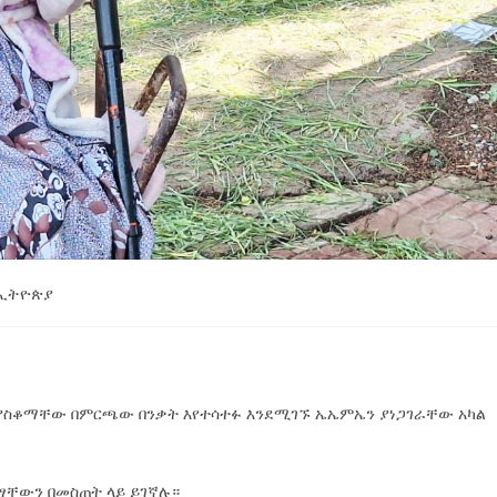
ኢትዮጵያ
 ሳያስቆማቸው በምርጫው በንቃት እየተሳተፉ እንደሚገኙ ኤኤምኤን ያነጋገራቸው አካል
ቸውን በመስጠት ላይ ይገኛሉ።