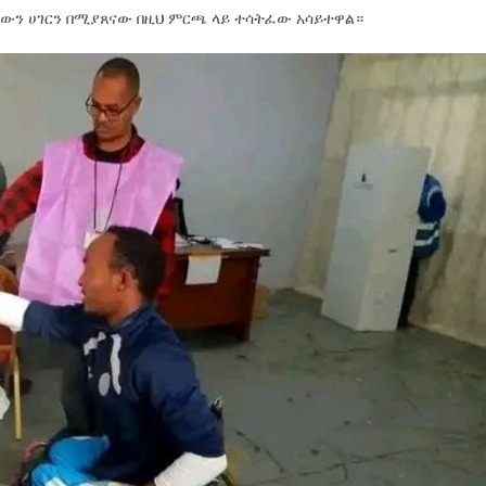
ቸውን ሀገርን በሚያጸናው በዚህ ምርጫ ላይ ተሳትፈው አሳይተዋል።