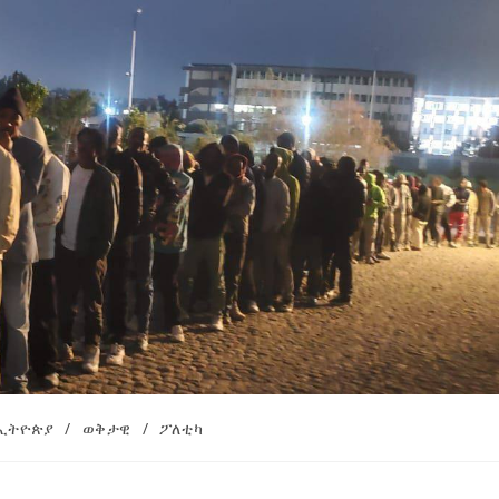
ኢትዮጵያ የቀጣናውን ኢኮኖሚያዊ ገጽታ በአዲስ
አዲስ ሚዲያ ኔትዎርክ በይዘት ስራዎቹ የሀ
መልኩ እየቀረጸች ነው-ፈርስት ፖስት
ተቃውሞ የበዛበት የፊፋ አዲሱ እቅድ
ትርክትን በማረም እና የወል ትርክትን በመ
ና
ሃላፊነቱን እየተወጣ ይገኛል
August 7, 2026
July 30, 2026
ርፍ
AmnAdmin
October 17, 2025
ኢትዮጵያ
/
ወቅታዊ
/
ፖለቲካ