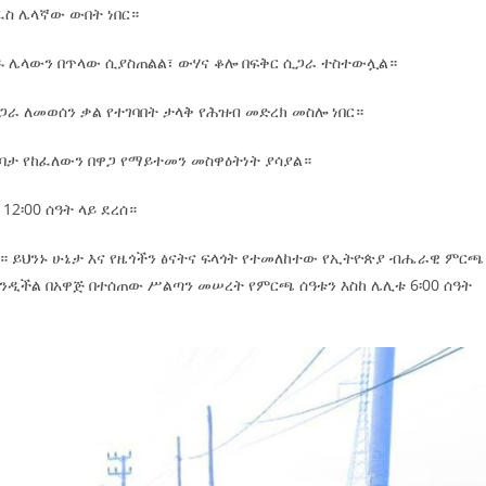
ፈስ ሌላኛው ውበት ነበር።
ዱ ሌላውን በጥላው ሲያስጠልል፣ ውሃና ቆሎ በፍቅር ሲጋራ ተስተውሏል።
በጋራ ለመወሰን ቃል የተገባበት ታላቅ የሕዝብ መድረክ መስሎ ነበር።
ባታ የከፈለውን በዋጋ የማይተመን መስዋዕትነት ያሳያል።
2፡00 ሰዓት ላይ ደረሰ።
በር። ይህንኑ ሁኔታ እና የዜጎችን ፅናትና ፍላጎት የተመለከተው የኢትዮጵያ ብሔራዊ ምርጫ
ንዲችል በአዋጅ በተሰጠው ሥልጣን መሠረት የምርጫ ሰዓቱን እስከ ሌሊቱ 6፡00 ሰዓት