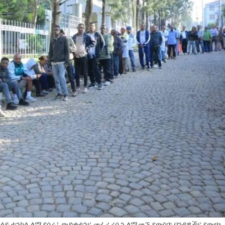
ዊነት ላይ ተንኮል ለሚያሴሩ፣ ውድቀቷንና መፈራረሷን ለሚመኙ የውስጥ ባንዳዎችና የውጭ