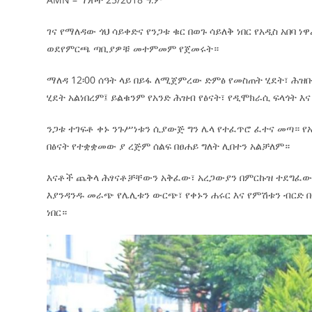
ገና የማለዳው ጎህ ሳይቀድና የንጋቱ ቁር በወጉ ሳይለቅ ነበር የአዲስ አበባ 
ወደየምርጫ ጣቢያዎቹ መተምመም የጀመሩት።
ማለዳ 12፡00 ሰዓት ላይ በይፋ ለሚጀምረው ድምፅ የመስጠት ሂደት፣ ሕዝ
ሂደት አልነበረም፤ ይልቁንም የአንድ ሕዝብ የፅናት፣ የዲሞክራሲ ፍላጎት እ
ንጋቱ ተገፍቶ ቀኑ ንጉሥነቱን ሲያውጅ ግን ሌላ የተፈጥሮ ፈተና መጣ። የ
በፅናት የተቋቋመው ያ ረጅም ሰልፍ በፀሐይ ግለት ሊበተን አልቻለም።
እናቶች ጨቅላ ሕፃናቶቻቸውን አቅፈው፣ አረጋውያን በምርኩዝ ተደግፈው፣
እያንዳንዱ መራጭ የሌሊቱን ውርጭ፣ የቀኑን ሐሩር እና የምሽቱን ብርድ በ
ነበር።