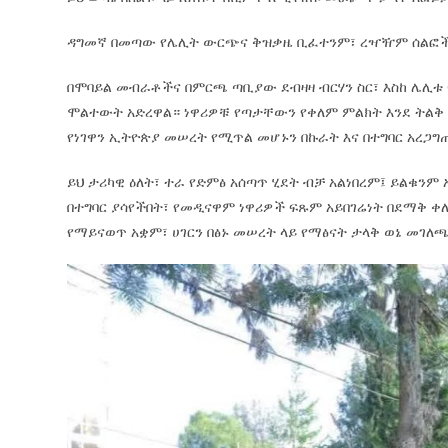
ዳግመኛ በመጣው የሌሊት ውርጭና ቅዝቃዜ ቢፈተንም፣ ረዣዥም ሰልፎችን 
በሞባይል መብራቶችና በምርጫ ጣቢያው ደብዛዛ ብርሃን ስር፣ እስከ ሌሊቱ 6
ሞልተውት አድረዋል። ነዋሪዎቹ የጣታቸውን የቀለም ምልክት እንደ ትልቅ 
የነገዋን ኢትዮጵያ መሠረት የሚጥል መሆኑን በኩራት እና በተግባር አረጋግ
ይህ ታሪካዊ ዕለት፣ ተራ የድምፅ አሰጣጥ ሂደት ብቻ አልነበረም፤ ይልቁን
በተግባር ያሳየችበት፣ የመዲናዋም ነዋሪዎች ፍጹም አይበገሬነት በደማቅ ቀለ
የማይናወጥ አቋም፣ ሀገርን በፅኑ መሠረት ላይ የማፅናት ታላቅ ወኔ መገለ