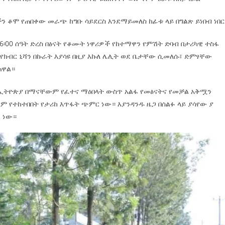
ቆሞ የጠበቀው መራጭ ከግቡ ሳይደርስ እንደማይመለስ ከፊቱ ላይ በግልጽ ይነበብ ነበር
፡00 ሰዓት ድረስ በፅናት የቆሙት ነዋሪዎች የከተማዋን የምሽት ድባብ በታሪካዊ ተስፋ
የክብር ኒሻን በኩራት እያሳዩ በዚያ እኩለ ሌሊት ወደ ቤታቸው ሲመለሱ፣ ድምፃቸው
ጠዋል።
ም ኢትዮጵያ በማናቸውም የፈተና ማዕበላት ውስጥ አልፋ የመፅናትና የመቻል አቅሟን
ም የተከተበበት የታሪከ እጥፋት ጭምር ነው። እያንዳንዱ ዜጋ በሰልፉ ላይ ያሳየው ያ
ጫ ነው።