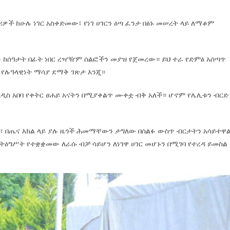
ነዋሪዎች ከሁሉ ነገር አስቀድመው፣ የነገ ሀገርን ዕጣ ፈንታ በፅኑ መሠረት ላይ ለማቆም
ቡ ከሰዓታት በፊት ነበር ረዣዥም ሰልፎችን መያዝ የጀመረው። ይህ ተራ የድምፅ አሰጣጥ
ና የሉዓላዊነት ማሳያ ደማቅ ገጽታ እንጂ።
አዲስ አበባ የቀትር ፀሐይ አናትን በሚያቀልጥ ሙቀቷ ብቅ አለች። ሆኖም የሌሊቱን ብርድ
 በጤና እክል ላይ ያሉ ዜጎች ሕመማቸውን ታግለው በሰልፉ ውስጥ ብርታትን አሳይተዋ
ትዕግሥት የተቋቋመው ለራሱ ብቻ ሳይሆን ለነገዋ ሀገር መሆኑን በሚገባ የተረዳ ይመስል