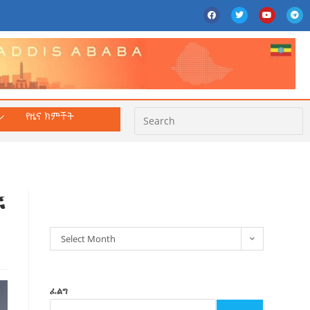
የዜና ክምችት
ክምችት
ች
Select Month
ፈልግ