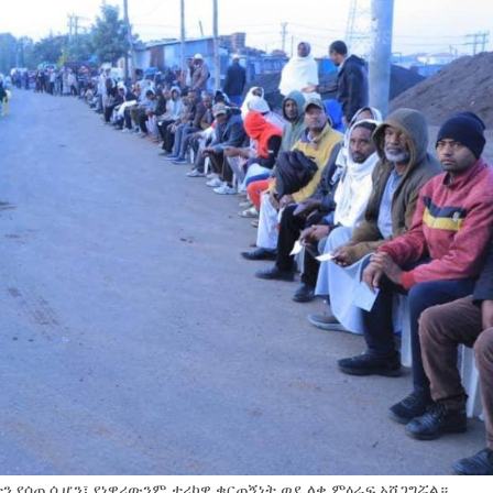
ን የሰጠ ሲሆን፣ የነዋሪውንም ታሪካዊ ቁርጠኝነት ወደ ላቀ ምዕራፍ አሸጋግሯል።