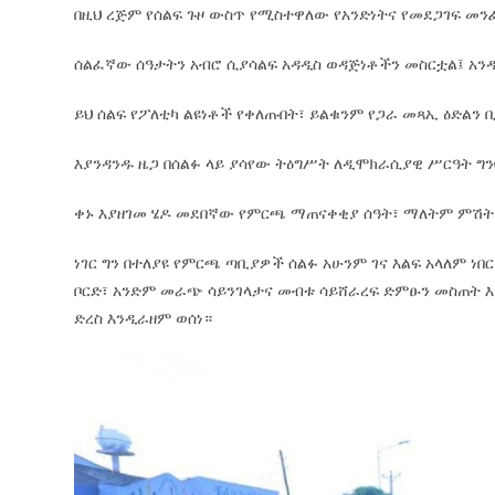
በዚህ ረጅም የሰልፍ ጉዞ ውስጥ የሚስተዋለው የአንድነትና የመደጋገፍ መን
ሰልፈኛው ሰዓታትን አብሮ ሲያሳልፍ አዳዲስ ወዳጅነቶችን መስርቷል፤ አን
ይህ ሰልፍ የፖለቲካ ልዩነቶች የቀለጡበት፣ ይልቁንም የጋራ መጻኢ ዕድልን 
እያንዳንዱ ዜጋ በሰልፉ ላይ ያሳየው ትዕግሥት ለዲሞክራሲያዊ ሥርዓት ግን
ቀኑ እያዘገመ ሄዶ መደበኛው የምርጫ ማጠናቀቂያ ሰዓት፣ ማለትም ምሽት 1
ነገር ግን በተለያዩ የምርጫ ጣቢያዎች ሰልፉ አሁንም ገና እልፍ አላለም ነ
ቦርድ፣ አንድም መራጭ ሳይንገላታና መብቱ ሳይሸራረፍ ድምፁን መስጠት እ
ድረስ እንዲራዘም ወሰነ።