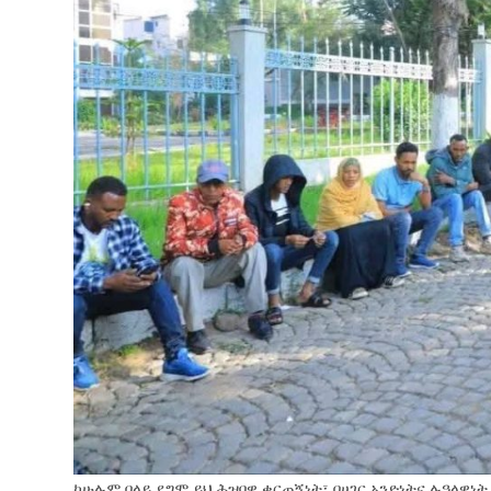
ከሁሉም በላይ ደግሞ ይህ ሕዝባዊ ቁርጠኝነት፣ በሀገር አንድነትና ሉዓላ