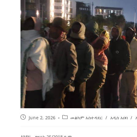
ብልፅግና ፓርቲ የምርጫ ውክልናውን ወደ
ተጨባጭ የልማት ስኬቶች ለመቀየር እየሰራ ነው
2ኛው የአዲስ ሚዲያ ኔትዎርክ አመራሮች እ
ሠራተኞች ስፖርት ፌስቲቫል በቴሌቪዥን ዘ
August 7, 2026
አሸናፊነት ተጠናቀቀ
August 1, 2026
June 2, 2026
መልካም አስተዳደር
/
አዲስ አበባ
/
AMN – ግንቦት 25/2018 ዓ.ም