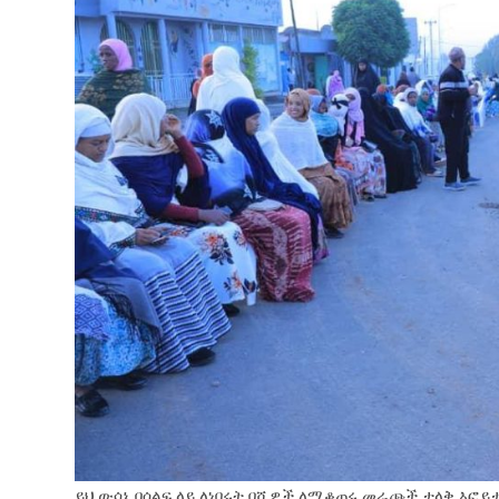
ይህ ውሳኔ በሰልፍ ላይ ለነበሩት በሺዎች ለሚቆጠሩ መራጮች ታላቅ እፎይታ