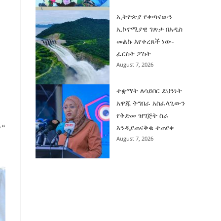
ኢትዮጵያ የቀጣናውን
ኢኮኖሚያዊ ገጽታ በአዲስ
መልኩ እየቀረጸች ነው-
ፈርስት ፖስት
August 7, 2026
ተቋማት ለሳይበር ደህንነት
አዋጁ ትግበራ አስፈላጊውን
የቅድመ ዝግጅት ስራ
ል።
እንዲያጠናቅቁ ተጠየቀ
August 7, 2026