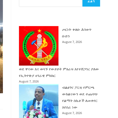
ፈልግ
ሰት
ገንባት
ዜና
ጦርነት ቀለቡ ሕገወጥ
ቡድን
August 7, 2026
ወደ ዋናው እና ወሳኙ የውይይት ምዕራፍ እየተሸጋገረ ያለው
የኢትዮጵያ ሀገራዊ ምክክር
August 7, 2026
ብልፅግና ፓርቲ የምርጫ
ውክልናውን ወደ ተጨባጭ
የልማት ስኬቶች ለመቀየር
እየሰራ ነው
August 7, 2026