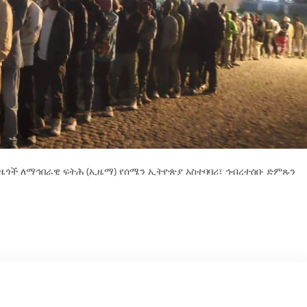
ያ ዜጎች ለማኅበራዊ ፍትሕ (ኢዜማ) የሰሜን ኢትዮጵያ አስተባባሪ፣ ኅብረተሰቡ ድምጹን