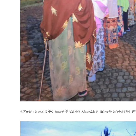
የፖለቲካ አመራሮችና ዕጩዎች ሂደቱን አስመልክቶ በሰጡት አስተያየት፤ ም