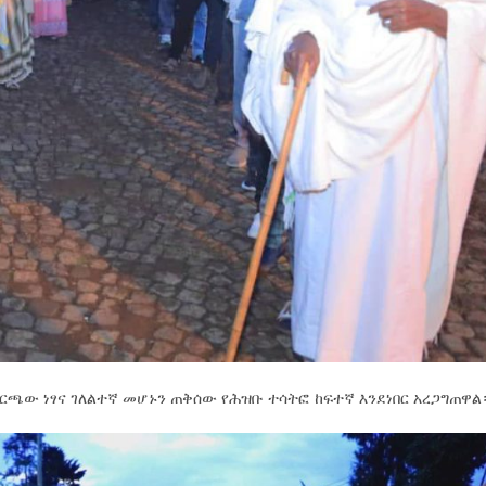
ርጫው ነፃና ገለልተኛ መሆኑን ጠቅሰው የሕዝቡ ተሳትፎ ከፍተኛ እንደነበር አረጋግጠዋል