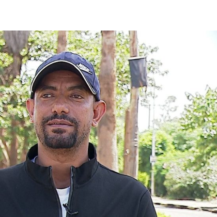
ኢትዮጵያ የቀጣናውን ኢኮኖሚያዊ ገጽታ በአዲስ
አዲስ ሚዲያ ኔትዎርክ በይዘት ስራዎቹ የሀ
መልኩ እየቀረጸች ነው-ፈርስት ፖስት
ተቃውሞ የበዛበት የፊፋ አዲሱ እቅድ
ትርክትን በማረም እና የወል ትርክትን በመ
ና
ሃላፊነቱን እየተወጣ ይገኛል
August 7, 2026
July 30, 2026
ርፍ
AmnAdmin
October 17, 2025