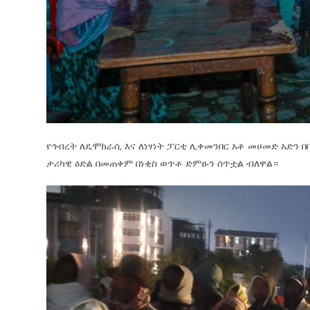
የኅብረት ለዴሞክራሲ እና ለነፃነት ፓርቲ ሊቀመንበር አቶ መሀመድ አድን 
ታሪካዊ ዕድል በመጠቀም በነቂስ ወጥቶ ድምፁን ሰጥቷል ብለዋል።