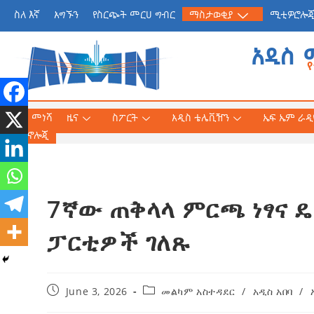
ስለ እኛ
አግኙን
የስርጭት መርሀ ግብር
ማስታወቂያ
ሚቲዎሮሎ
አዲስ 
መነሻ
ዜና
ስፖርት
አዲስ ቴሌቪዥን
ኤፍ ኤም ራዲዮ
ቴክኖሎጂ
7ኛው ጠቅላላ ምርጫ ነፃና ዴ
የጠቅላይ ሚኒስትር ዐቢይ 
«መደመር» መጽሐፍ በቻይ
ፓርቲዎች ገለጹ
ለንባብ ይበቃል
AmnAdmin
July
June 3, 2026
መልካም አስተዳደር
/
አዲስ አበባ
/