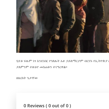
ሂደቱ ፍጹም ነፃ እንደነበር የገለጹት አቶ ኃይለማርያም ብርሃኑ የኢትዮጵ
ያለምንም ተጽዕኖ መስጠቱን ተናግረዋል፡፡
በበረከት ጌታቸው
0 Reviews ( 0 out of 0 )