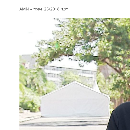
AMN – ግንቦት 25/2018 ዓ.ም
ብልፅግና ፓርቲ የምርጫ ውክልናውን ወደ
ተጨባጭ የልማት ስኬቶች ለመቀየር እየሰራ ነው
2ኛው የአዲስ ሚዲያ ኔትዎርክ አመራሮች እ
ሠራተኞች ስፖርት ፌስቲቫል በቴሌቪዥን ዘ
August 7, 2026
አሸናፊነት ተጠናቀቀ
August 1, 2026