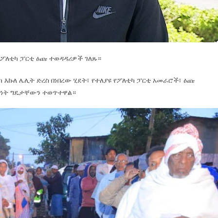
ሪ ፖለቲካ ፓርቲ ዕጩ ተወዳዳሪዎች ገለጹ።
ከ እኩለ ሌሊት ድረስ በነበረው ሂደት፣ የተለያዩ የፖለቲካ ፓርቲ አመራሮች፣ ዕጩ
ግነት ግዴታቸውን ተወጥተዋል።