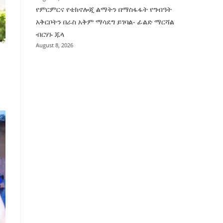
የምርምርና የቴክኖሎጂ ልማትን በማስፋፋት የግብዓት
አቅርቦትን በራስ አቅም ማሳደግ ይገባል- ፊልድ ማርሻል
ብርሃኑ ጁላ
August 8, 2026