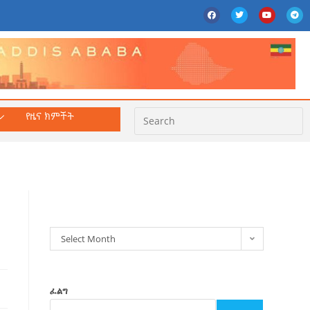
የዜና ክምችት
ክምችት
Select Month
ፈልግ