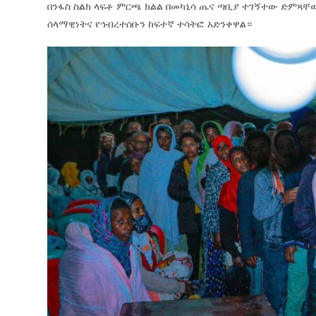
በንፋስ ስልክ ላፍቶ ምርጫ ክልል በመካኒሳ ጤና ጣቢያ ተገኝተው ድምጻ
ሰላማዊነትና የኅብረተሰቡን ከፍተኛ ተሳትፎ አድንቀዋል።