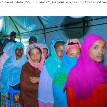
ቸውን የሰጡት የሕዳሴ ፓርቲ ሥራ አስፈፃሚ አቶ ሀብታሙ አያሌው ፣ በምርጫው የታየው