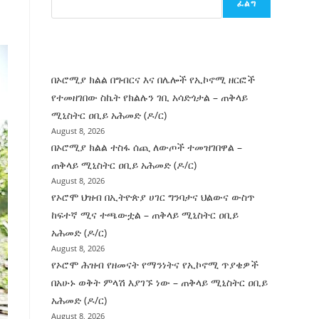
ፈልግ
ሰት
ገንባት
ዜና
በኦሮሚያ ክልል በግብርና እና በሌሎች የኢኮኖሚ ዘርፎች
የተመዘገበው ስኬት የክልሉን ገቢ አሳድጎታል – ጠቅላይ
ሚኒስትር ዐቢይ አሕመድ (ዶ/ር)
August 8, 2026
በኦሮሚያ ክልል ተስፋ ሰጪ ለውጦች ተመዝገበዋል –
ጠቅላይ ሚኒስትር ዐቢይ አሕመድ (ዶ/ር)
August 8, 2026
የኦሮሞ ህዝብ በኢትዮጵያ ሀገር ግንባታና ህልውና ውስጥ
ከፍተኛ ሚና ተጫውቷል – ጠቅላይ ሚኒስትር ዐቢይ
አሕመድ (ዶ/ር)
August 8, 2026
የኦሮሞ ሕዝብ የዘመናት የማንነትና የኢኮኖሚ ጥያቄዎች
በአሁኑ ወቅት ምላሽ እያገኙ ነው – ጠቅላይ ሚኒስትር ዐቢይ
አሕመድ (ዶ/ር)
August 8, 2026