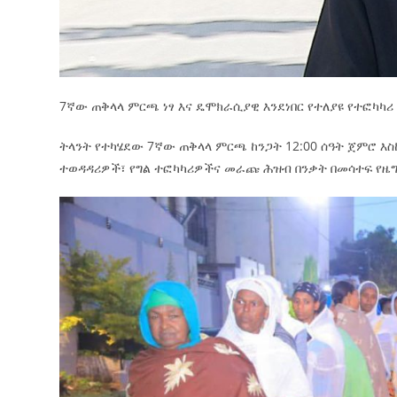
7ኛው ጠቅላላ ምርጫ ነፃ እና ዴሞክራሲያዊ እንደነበር የተለያዩ የተፎካካ
ትላንት የተካሄደው 7ኛው ጠቅላላ ምርጫ ከንጋት 12:00 ሰዓት ጀምሮ እስ
ተወዳዳሪዎች፣ የግል ተፎካካሪዎችና መራጩ ሕዝብ በንቃት በመሳተፍ የዜ