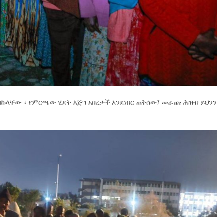
በበኩላቸው ፣ የምርጫው ሂደት እጅግ አበረታች እንደነበር ጠቅሰው፤ መራጩ ሕዝብ ይህንን