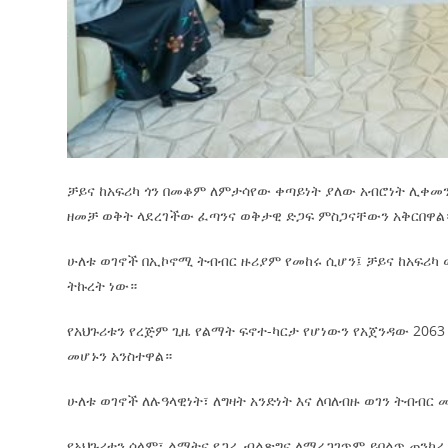
ቻይና ከአፍሪካ ጎን በመቆም ለምታሳየው ቀጣይነት ያለው አብሮነት ሊቀመ
ዘመቻ ወቅት ላደረገችው ፈጣንና ወቅታዊ ድጋፍ ምስጋናቸውን አቅርበዋል
ሁለቱ ወገኖች በኢኮኖሚ ትብብር ዙሪያም የመከሩ ሲሆን፤ ቻይና ከአፍሪካ ወ
ትኩረት ነው።
የአህጉሪቱን የረጅም ጊዜ የልማት ፍኖተ-ካርታ የሆነውን የአጀንዳው 206
መሆኑን አንስተዋል።
ሁለቱ ወገኖች ለሉዓላዊነት፣ ለግዛት አንድነት እና ለባለብዙ ወገን ትብብር
የአህጉሪቱን ሰላም፣ ልማትና የጋራ ብልጽግና ለማረጋገጥም ይበልጥ ጠንካ