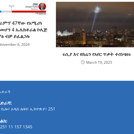
ራምፕ 47ኛው የአሜሪካ
መሆን 4 ኤሌክቶራል ኮሌጅ
ፅ ብቻ ይፈልጋሉ
November 6, 2024
ሩሲያ እና ዩክሬን የአየር ጥቃት ተሰነዛዘሩ
March 19, 2025
አድራሻ
አድራሻ:
 ኪሎ፣ አዲስ አበባ፣ ኢትዮጵያ፣ 251
ልክ:
251 11 157 1345