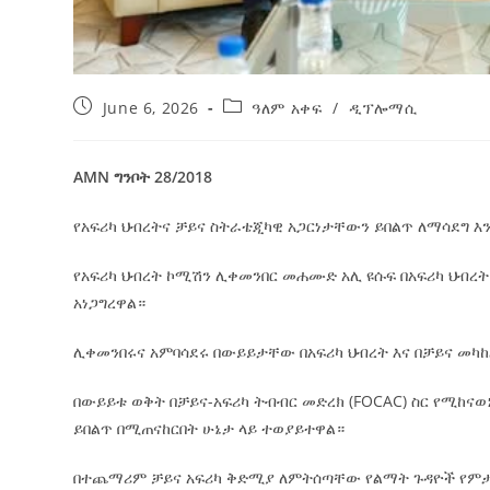
June 6, 2026
ዓለም አቀፍ
/
ዲፕሎማሲ
AMN ግንቦት 28/2018
የአፍሪካ ህብረትና ቻይና ስትራቴጂካዊ አጋርነታቸውን ይበልጥ ለማሳደግ 
የአፍሪካ ህብረት ኮሚሽን ሊቀመንበር መሐሙድ አሊ ዩሱፍ በአፍሪካ ህብረ
አነጋግረዋል።
ሊቀመንበሩና አምባሳደሩ በውይይታቸው በአፍሪካ ህብረት እና በቻይና መካከ
በውይይቱ ወቅት በቻይና-አፍሪካ ትብብር መድረክ (FOCAC) ስር የሚከናወ
ይበልጥ በሚጠናከርበት ሁኔታ ላይ ተወያይተዋል።
በተጨማሪም ቻይና አፍሪካ ቅድሚያ ለምትሰጣቸው የልማት ጉዳዮች የምታደ