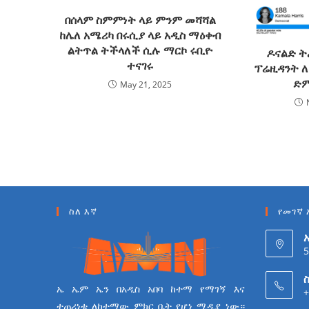
በሰላም ስምምነት ላይ ምንም መሻሻል
ከሌለ አሜሪካ በሩሲያ ላይ አዲስ ማዕቀብ
ልትጥል ትችላለች ሲሉ ማርኮ ሩቢዮ
ዶናልድ ት
ተናገሩ
ፕሬዚዳንት ለ
ድም
May 21, 2025
ስለ እኛ
የመገኛ 
5
ስ
ኤ ኤም ኤን በአዲስ አበባ ከተማ የማገኝ እና
+
ተጠሪነቱ ለከተማው ምክር ቤት የሆነ ሚዲያ ነው።