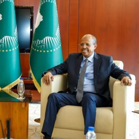
ኢትዮጵያ የቀጣናውን ኢኮኖሚያዊ ገጽታ በአዲስ
አዲስ ሚዲያ ኔትዎርክ በይዘት ስራዎቹ የሀ
መልኩ እየቀረጸች ነው-ፈርስት ፖስት
ተቃውሞ የበዛበት የፊፋ አዲሱ እቅድ
ትርክትን በማረም እና የወል ትርክትን በመ
ና
ሃላፊነቱን እየተወጣ ይገኛል
August 7, 2026
July 30, 2026
ርፍ
AmnAdmin
October 17, 2025