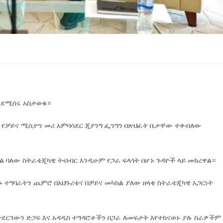
እንደሚሰሩ አስታወቁ።
ት የቻይና ሚሲዮን መሪ አምባሳደር ጂያንግ ፌንግን በጽህፈት ቤታቸው ተቀብለው
ል ባለው ስትራቴጂካዊ ትብብር እንዲሁም የጋራ ፍላጎት በሆኑ ጉዳዮች ላይ መክረዋል።
ኑ ተግባራትን ጨምሮ በአህጉሪቱና በቻይና መካከል ያለው ዘላቂ ስትራቴጂካዊ አጋርነት
ርገውን ድጋፍ እና አዳዲስ ተግዳሮቶችን በጋራ ለመፍታት እየተከናወኑ ያሉ ስራዎችም