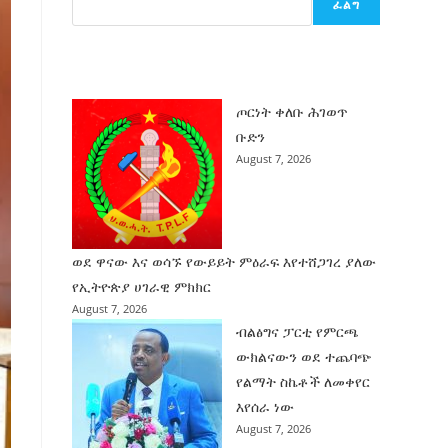
ፈልግ
ሰት
ገንባት
ዜና
ጦርነት ቀለቡ ሕገወጥ
ቡድን
August 7, 2026
ወደ ዋናው እና ወሳኙ የውይይት ምዕራፍ እየተሸጋገረ ያለው
የኢትዮጵያ ሀገራዊ ምክክር
August 7, 2026
ብልፅግና ፓርቲ የምርጫ
ውክልናውን ወደ ተጨባጭ
የልማት ስኬቶች ለመቀየር
እየሰራ ነው
August 7, 2026