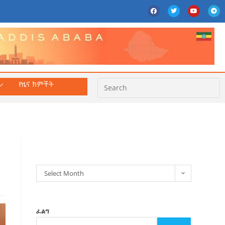
የዜና ክምችት
ክምችት
ር
Select Month
ፈልግ