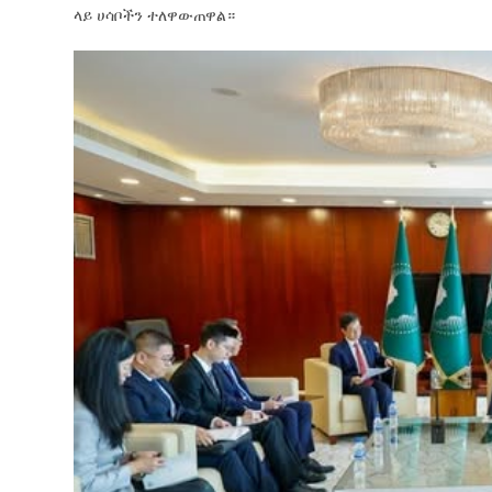
ላይ ሀሳቦችን ተለዋውጠዋል።