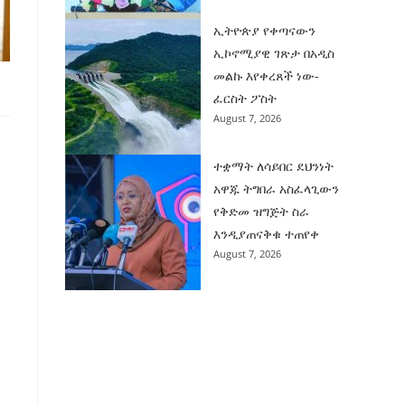
ኢትዮጵያ የቀጣናውን
ኢኮኖሚያዊ ገጽታ በአዲስ
መልኩ እየቀረጸች ነው-
ፈርስት ፖስት
August 7, 2026
ተቋማት ለሳይበር ደህንነት
አዋጁ ትግበራ አስፈላጊውን
የቅድመ ዝግጅት ስራ
እንዲያጠናቅቁ ተጠየቀ
August 7, 2026