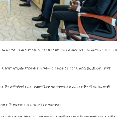
ንበሩ አድናቆታቸውን የገለጹ ሲሆን፤ በተለይም የኢቦላ ወረርሽኝን ለመቆጣጠር በተደረገ
።
ደ አገሯ ለሚላኩ ምርቶች የዘረጋችውን የቀረጥ ነፃ የንግድ ዕድል (ኢኒሼቲቭ) ዋንኛ
3 ግቦችን ለማሳካት፤ በጋራ ተጠቃሚነት ላይ የተመሰረቱ አጋርነቶችን ማጠናከር ወሳኝ
 መርሆዎች ያላቸውን ጽኑ ቁርጠኝነት ገልጸዋል።
ራ የአፍሪካ ህብረት–ቻይና አጋርነት መፍጠር እንደሚገባ አጽንኦት መስጠታቸውን ኤኤምኤ