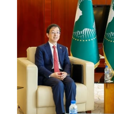
ብልፅግና ፓርቲ የምርጫ ውክልናውን ወደ
ተጨባጭ የልማት ስኬቶች ለመቀየር እየሰራ ነው
2ኛው የአዲስ ሚዲያ ኔትዎርክ አመራሮች እ
ሠራተኞች ስፖርት ፌስቲቫል በቴሌቪዥን ዘ
August 7, 2026
አሸናፊነት ተጠናቀቀ
August 1, 2026