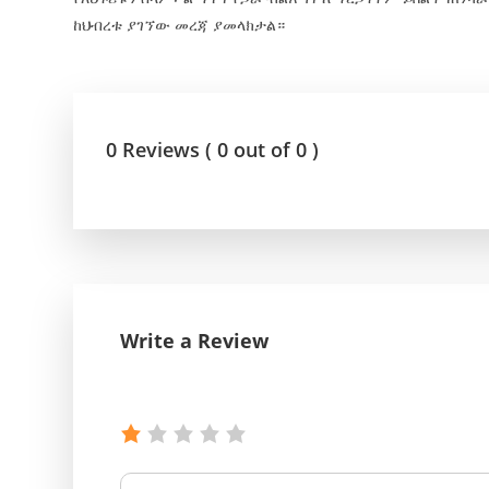
ከህብረቱ ያገኘው መረጃ ያመላክታል።
0 Reviews ( 0 out of 0 )
Write a Review