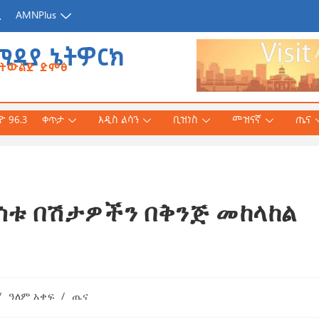
ጂ
AMNPlus
ሚዲያ ኔትዎርክ
የትውልድ ድምፅ
 96.3
ቀጥታ
አዲስ ልሳን
ቢዝነስ
መዝናኛ
ጤና
ሰቱ በሽታዎችን በቅንጅ መከላከል
አሕመድ (ዶ/ር)
ንኛ ተተርጉሞ በቅርቡ
 3, 2026
/
ዓለም አቀፍ
/
ጤና