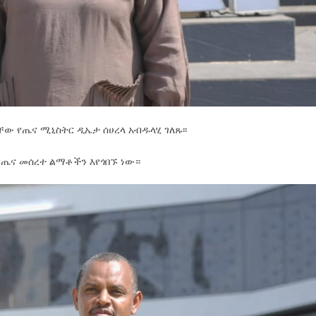
ቸው የጤና ሚኒስትር ዲኤታ ሰሀረላ አብዱላሂ ገለጹ፡፡
 የጤና መሰረተ ልማቶችን እየጎበኙ ነው።