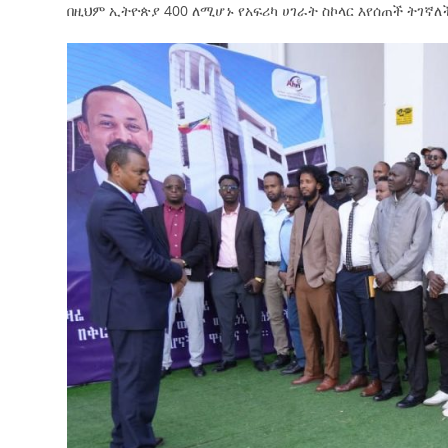
በዚህም ኢትዮጵያ 400 ለሚሆኑ የአፍሪካ ሀገራት ስኮላር እየሰጠች ትገኛለ