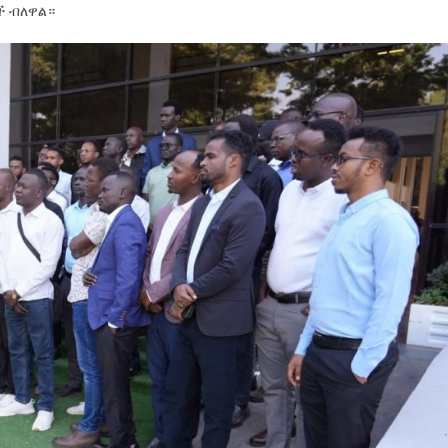
ች ብለዋል።