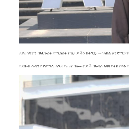
አፍሪካዊያን በአህጉሪቱ የሚከሰቱ በሽታዎችን በቅንጅ መከላከል እንደሚገባ
የደቡብ ሱዳንና የሶማሌ ላንድ የጤና ባለሙያዎች በአዲስ አባባ የተከናወኑ