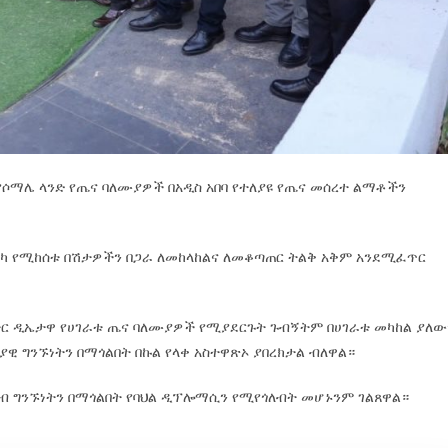
የሶማሌ ላንድ የጤና ባለሙያዎች በአዲስ አበባ የተለያዩ የጤና መሰረተ ልማቶችን
ፍሪካ የሚከሰቱ በሽታዎችን በጋራ ለመከላከልና ለመቆጣጠር ትልቅ አቅም አንደሚፈጥር
ር ዲኤታዋ የሀገራቱ ጤና ባለሙያዎች የሚያደርጉት ጉብኝትም በሀገራቱ መካከል ያለው
ያዊ ግንኙነትን በማጎልበት በኩል የላቀ አስተዋጽኦ ያበረክታል ብለዋል።
ዝብ ግንኙነትን በማጎልበት የባህል ዲፕሎማሲን የሚየጎለብት መሆኑንም ገልጸዋል።