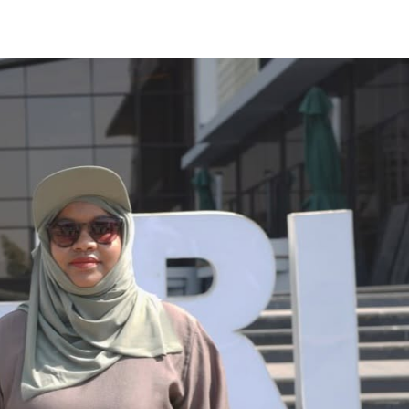
ኢትዮጵያ የቀጣናውን ኢኮኖሚያዊ ገጽታ በአዲስ
አዲስ ሚዲያ ኔትዎርክ በይዘት ስራዎቹ የሀ
መልኩ እየቀረጸች ነው-ፈርስት ፖስት
ተቃውሞ የበዛበት የፊፋ አዲሱ እቅድ
ትርክትን በማረም እና የወል ትርክትን በመ
ና
ሃላፊነቱን እየተወጣ ይገኛል
August 7, 2026
July 30, 2026
ርፍ
AmnAdmin
October 17, 2025