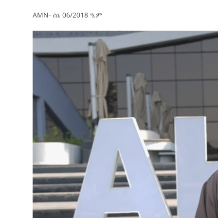
AMN- ሰኔ 06/2018 ዓ.ም
ብልፅግና ፓርቲ የምርጫ ውክልናውን ወደ
ተጨባጭ የልማት ስኬቶች ለመቀየር እየሰራ ነው
2ኛው የአዲስ ሚዲያ ኔትዎርክ አመራሮች እ
ሠራተኞች ስፖርት ፌስቲቫል በቴሌቪዥን ዘ
August 7, 2026
አሸናፊነት ተጠናቀቀ
August 1, 2026