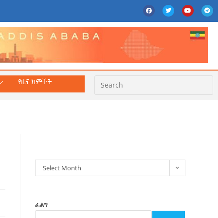
የዜና ክምችት
ክምችት
Select Month
ፈልግ