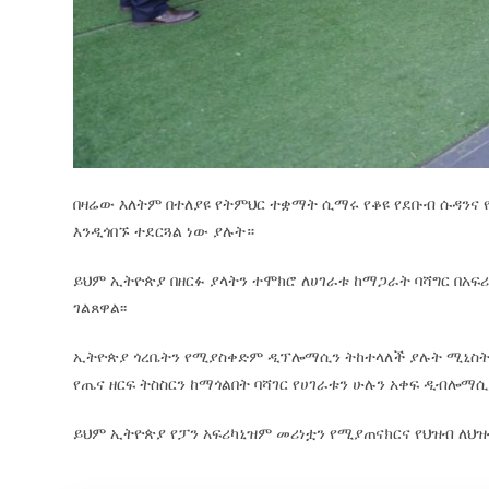
በዛሬው እለትም በተለያዩ የትምህር ተቋማት ሲማሩ የቆዩ የደቡብ ሱዳንና 
እንዲጎበኙ ተደርጓል ነው ያሉት።
ይህም ኢትዮጵያ በዘርፉ ያላትን ተሞክሮ ለሀገራቱ ከማጋራት ባሻግር በአ
ገልጸዋል፡፡
ኢትዮጵያ ጎረቤትን የሚያስቀድም ዲፕሎማሲን ትከተላለች ያሉት ሚኒስት
የጤና ዘርፍ ትስስርን ከማጎልበት ባሻገር የሀገራቱን ሁሉን አቀፍ ዲብሎማሲ
ይህም ኢትዮጵያ የፓን አፍሪካኒዝም መሪነቷን የሚያጠናክርና የህዝብ ለህ