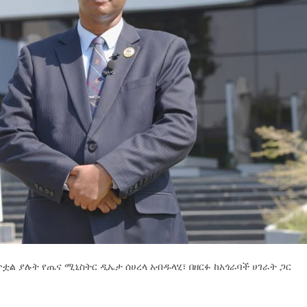
ቷል ያሉት የጤና ሚኒስትር ዲኤታ ሰሀረላ አብዱላሂ፣ በዘርፉ ከአጎራባች ሀገራት ጋር