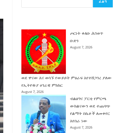
ፈልግ
ሰት
ገንባት
ዜና
ጦርነት ቀለቡ ሕገወጥ
ቡድን
August 7, 2026
ወደ ዋናው እና ወሳኙ የውይይት ምዕራፍ እየተሸጋገረ ያለው
የኢትዮጵያ ሀገራዊ ምክክር
August 7, 2026
ብልፅግና ፓርቲ የምርጫ
ውክልናውን ወደ ተጨባጭ
የልማት ስኬቶች ለመቀየር
እየሰራ ነው
August 7, 2026