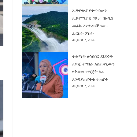
ኢትዮጵያ የቀጣናውን
ኢኮኖሚያዊ ገጽታ በአዲስ
መልኩ እየቀረጸች ነው-
ፈርስት ፖስት
August 7, 2026
ተቋማት ለሳይበር ደህንነት
አዋጁ ትግበራ አስፈላጊውን
የቅድመ ዝግጅት ስራ
እንዲያጠናቅቁ ተጠየቀ
August 7, 2026