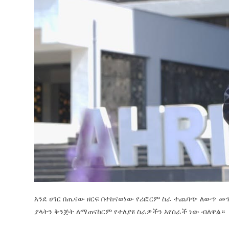
እንደ ሀገር በጤናው ዘርፍ በተከናወነው የሪፎርም ስራ ተጨባጭ ለውጥ መጥ
ያላትን ቅንጅት ለማጠናከርም የተለያዩ ስራዎችን እየሰራች ነው ብለዋል።