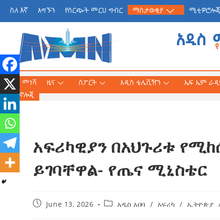
ስለ እኛ
አግኙን
የስርጭት መርሀ ግብር
ማስታወቂያ
ሚቲዎሮሎ
አዲስ 
መነሻ
ዜና
ስፖርት
አዲስ ቴሌቪዥን
ኤፍ ኤም ራዲዮ
ቴክኖሎጂ
አፍሪካዊያን በአህጉሪቱ የሚከ
የጠቅላይ ሚኒስትር ዐቢይ 
«መደመር» መጽሐፍ በቻይ
ይገባቸዋል- የጤና ሚኒስቴር
ለንባብ ይበቃል
AmnAdmin
July
June 13, 2026
አዲስ አበባ
/
አፍሪካ
/
ኢትዮጵያ