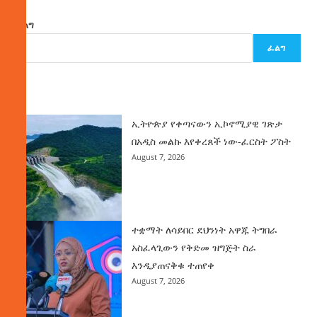
ፈልግ
ፈልግ
ዜና
ኢትዮጵያ የቀጣናውን ኢኮኖሚያዊ ገጽታ
በአዲስ መልኩ እየቀረጸች ነው-ፈርስት ፖስት
August 7, 2026
ተቋማት ለሳይበር ደህንነት አዋጁ ትግበራ
አስፈላጊውን የቅድመ ዝግጅት ስራ
እንዲያጠናቅቁ ተጠየቀ
August 7, 2026