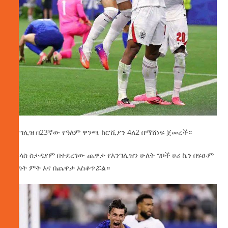
እንግሊዝ በ23ኛው የዓለም ዋንጫ ክሮሺያን 4ለ2 በማሸነፍ ጀመረች።
በዳላስ ስታዲየም በተደረገው ጨዋታ የእንግሊዝን ሁለት ግቦች ሀሪ ኬን በፍፁም
ቅጣት ምት እና በጨዋታ አስቆጥሯል።