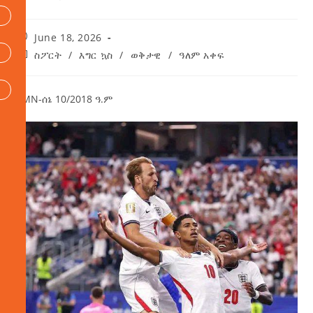
June 18, 2026
ስፖርት
/
እግር ኳስ
/
ወቅታዊ
/
ዓለም አቀፍ
AMN-ሰኔ 10/2018 ዓ.ም