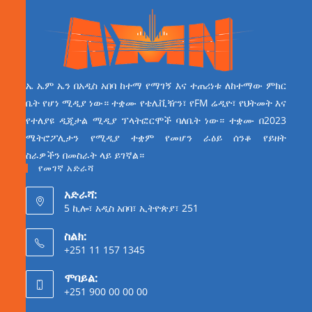
ኤ ኤም ኤን በአዲስ አበባ ከተማ የማገኝ እና ተጠሪነቱ ለከተማው ምክር
ቤት የሆነ ሚዲያ ነው። ተቋሙ የቴሌቪዥን፣ የFM ሬዲዮ፣ የህትመት እና
የተለያዩ ዲጂታል ሚዲያ ፕላትፎርሞች ባለቤት ነው። ተቋሙ በ2023
ሜትሮፖሊታን የሚዲያ ተቋም የመሆን ራዕይ ሰንቆ የይዘት
ስራዎችን በመስራት ላይ ይገኛል።
የመገኛ አድራሻ
አድራሻ:
5 ኪሎ፣ አዲስ አበባ፣ ኢትዮጵያ፣ 251
ስልክ:
+251 11 157 1345
ሞባይል:
+251 900 00 00 00