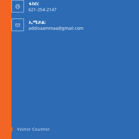
ፋክስ:
621-254-2147
ኢሜይል:
addisaammaa@gmail.com
Visitor Countor