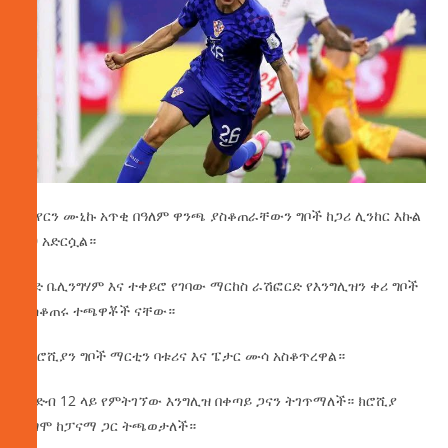
የባየርን ሙኒኩ አጥቂ በዓለም ዋንጫ ያስቆጠራቸውን ግቦች ከጋሪ ሊንከር እኩል
10 አድርሷል።
ጁድ ቤሊንግሃም እና ተቀይሮ የገባው ማርከስ ራሽፎርድ የእንግሊዝን ቀሪ ግቦች
ያስቆጠሩ ተጫዋቾች ናቸው።
የክሮሺያን ግቦች ማርቲን ባቱሪና እና ፔታር ሙሳ አስቆጥረዋል።
ምድብ 12 ላይ የምትገኘው እንግሊዝ በቀጣይ ጋናን ትገጥማለች። ክሮሺያ
ደግሞ ከፓናማ ጋር ትጫወታለች።