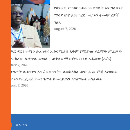
የሀገራዊ ምክክር ጉባኤ የብዝሀነት እና ግልጽነት
ማሳያ ሆኖ እየተካሄደ መሆኑን ተመካካሪዎች
ገለጹ
August 7, 2026
የባሕር ዳር ከተማን ታሪካዊና ኢኮኖሚያዊ አቅም የሚያጎሉ የልማት ሥራዎች
ተጠናክረው ሊቀጥሉ ይገባል – ጠቅላይ ሚኒስትር ዐቢይ አሕመድ (ዶ/ር)
August 7, 2026
መንግሥት ሌብነትን እና ሕገወጥነትን ለመከላከል ጠንካራ እርምጃ እየወሰደ
መሆኑን የኢፌዴሪ የመንግሥት ኮሙኒኬሽን አገልግሎት አስታወቀ
August 7, 2026
ስለ እኛ