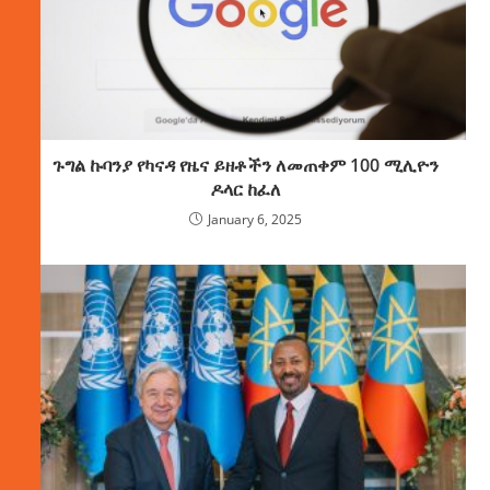
ጉግል ኩባንያ የካናዳ የዜና ይዘቶችን ለመጠቀም 100 ሚሊዮን
ዶላር ከፈለ
January 6, 2025