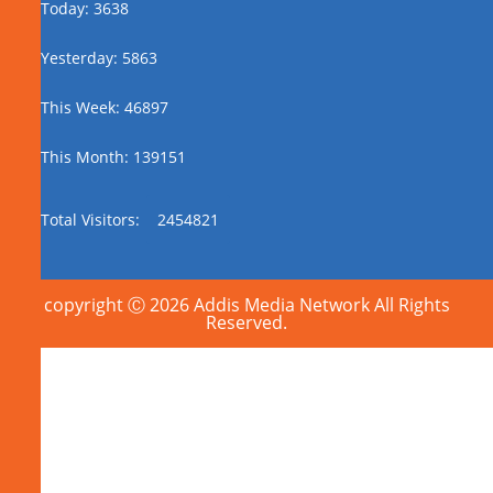
Today: 3638
Yesterday: 5863
This Week: 46897
This Month: 139151
Total Visitors:
2454821
copyright Ⓒ 2026 Addis Media Network All Rights
Reserved.