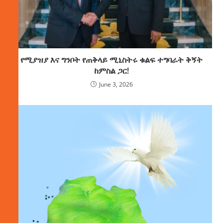
የሚያዝያ እና ግንቦት የጠቅላይ ሚኒስትሩ ቁልፍ ተግባራት ቅኝት
ከምስል ጋር!
June 3, 2026