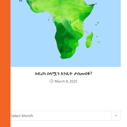
አፍሪካ ሰላሟን እንዴት ታስጠብቅ?
March 8, 2025
ክምችት
Select Month