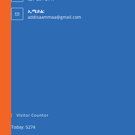
ኢሜይል:
addisaammaa@gmail.com
Visitor Countor
Today: 5274