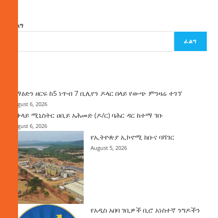
ፈልግ
ፈልግ
ዜና
ከማዕድን ዘርፍ ከ5 ነጥብ 7 ቢሊየን ዶላር በላይ የውጭ ምንዛሬ ተገኘ
August 6, 2026
ጠቅላይ ሚኒስትር ዐቢይ አሕመድ (ዶ/ር) ባሕር ዳር ከተማ ገቡ
August 6, 2026
የኢትዮጵያ ኢኮኖሚ ከቡና ባሻገር
August 5, 2026
የአዲስ አበባ ገቢዎች ቢሮ አነስተኛ ንግዶችን