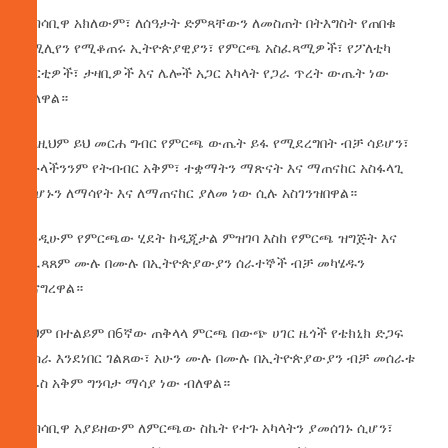
ሰብሳቢዋ አክለውም፣ ለሰዓታት ድምጻቸውን ለመስጠት በትእግስት የጠበቁ
በሚሊየን የሚቆጠሩ ኢትዮጵያዊያን፣ የምርጫ አስፈጻሚዎች፣ የፖለቲካ
ፓርቲዎች፣ ታዛቢዎች እና ሌሎች አጋር አካላት የጋራ ጥረት ውጤት ነው
ብለዋል።
ስለዚህም ይህ መርሐ ግብር የምርጫ ውጤት ይፋ የሚደረግበት ብቻ ሳይሆን፣
የሁላችንንም የትብብር አቅም፣ ተቋማትን ማጽናት እና ማጠናከር አስፋላጊ
መሆኑን ለማሳየት እና ለማጠናከር ያለመ ነው ሲሉ አስገንዝበዋል።
እንዲሁም የምርጫው ሂደት ከዲጂታል ምዝገባ እስከ የምርጫ ዝግጅት እና
አፈጻጸም ሙሉ በሙሉ በኢትዮጵያውያን ሰራተኞች ብቻ መካሄዱን
ተናግረዋል።
ይህም በተልይም በ6ኛው ጠቅላላ ምርጫ በውጭ ሀገር ዜጎች የቴክኒክ ድጋፍ
ሲስራ እንደነበር ገልጸው፣ አሁን ሙሉ በሙሉ በኢትዮጵያውያን ብቻ መሰራቱ
የራስ አቅም ግንባታ ማሳያ ነው ብለዋል።
ሰብሳቢዋ አያይዘውም ለምርጫው ስኬት የተጉ አካላትን ያመሰገኑ ሲሆን፣