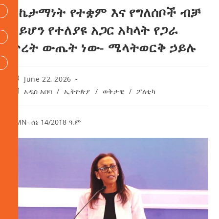
ስኬታማነት የተቋም እና የግለሰቦች ብቻ
ሳይሆን የተለያዩ አጋር አካላት የጋራ
ጥረት ውጤት ነው- ሜላትወርቅ ኃይሉ
June 22, 2026
አዲስ አበባ
/
ኢትዮጵያ
/
ወቅታዊ
/
ፖለቲካ
AMN- ሰኔ 14/2018 ዓ.ም