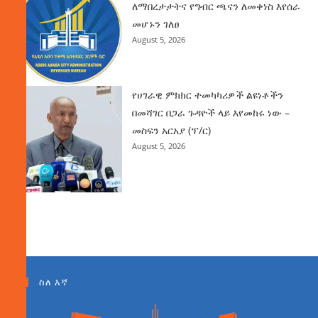
ለማበረታታትና የግብር ጫናን ለመቀነስ እየሰራ
መሆኑን ገለፀ
August 5, 2026
የሀገራዊ ምክክር ተመካካሪዎች ልዩነቶችን
በመሻገር በጋራ ጉዳዮች ላይ እየመከሩ ነው –
መስፍን አርአያ (ፕ/ር)
August 5, 2026
ስለ እኛ