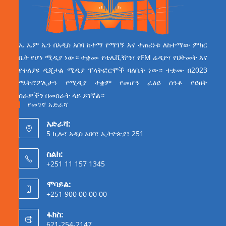
ኤ ኤም ኤን በአዲስ አበባ ከተማ የማገኝ እና ተጠሪነቱ ለከተማው ምክር
ቤት የሆነ ሚዲያ ነው። ተቋሙ የቴሌቪዥን፣ የFM ሬዲዮ፣ የህትመት እና
የተለያዩ ዲጂታል ሚዲያ ፕላትፎርሞች ባለቤት ነው። ተቋሙ በ2023
ሜትሮፖሊታን የሚዲያ ተቋም የመሆን ራዕይ ሰንቆ የይዘት
ስራዎችን በመስራት ላይ ይገኛል።
የመገኛ አድራሻ
አድራሻ:
5 ኪሎ፣ አዲስ አበባ፣ ኢትዮጵያ፣ 251
ስልክ:
+251 11 157 1345
ሞባይል:
+251 900 00 00 00
ፋክስ:
621-254-2147