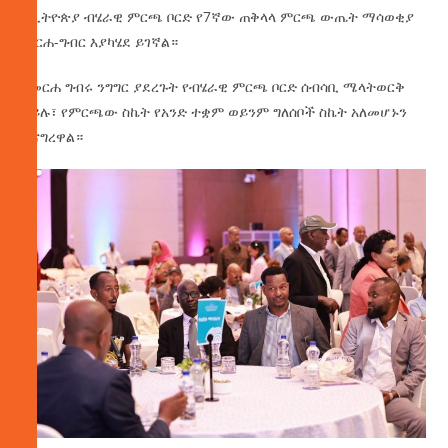
የኢትዮጵያ ብሄራዊ ምርጫ ቦርድ የ7ኛው ጠቅላላ ምርጫ ውጤት ማሳወቂያ
መርሐ-ግብር እያካሄደ ይገኛል።
በመርሐ ግብሩ ንግግር ያደረጉት የብሄራዊ ምርጫ ቦርድ ሰብሳቢ ሜላትወርቅ
ኃይሉ፣ የምርጫው ስኬት የአንድ ተቋም ወይንም ግለሰቦች ስኬት አለመሆኑን
ተናግረዋል።