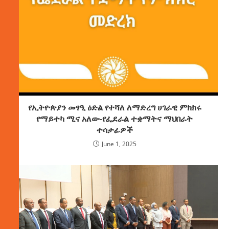
የኢትዮጵያን መፃዒ ዕድል የተሻለ ለማድረግ ሀገራዊ ምክክሩ
የማይተካ ሚና አለው-የፌደራል ተቋማትና ማህበራት
ተሳታፊዎች
June 1, 2025