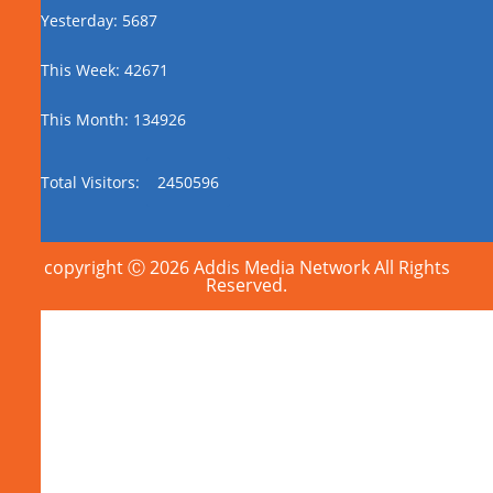
Yesterday: 5687
This Week: 42671
This Month: 134926
Total Visitors:
2450596
copyright Ⓒ 2026 Addis Media Network All Rights
Reserved.