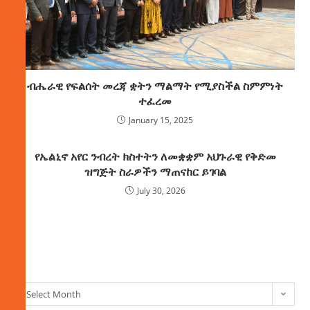
ብሔራዊ የፍልሰት መረጃ ቋትን ማልማት የሚያስችል ስምምነት
ተፈረመ
January 15, 2025
የኤልኒኖ አየር ንብረት ክስተትን ለመቋቋም አህጉራዊ የቅድመ
ዝግጅት ስራዎችን ማጠናከር ይገባል
July 30, 2026
ክምችት
Select Month