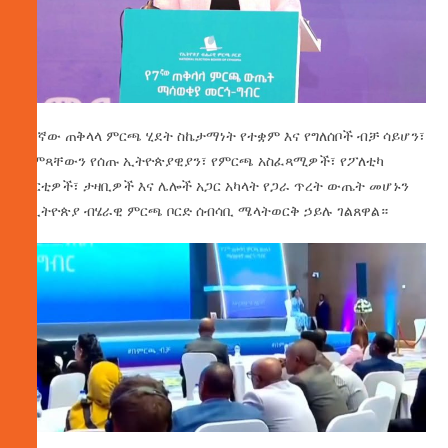
የ7ኛው ጠቅላላ ምርጫ ሂደት ስኬታማነት የተቋም እና የግለሰቦች ብቻ ሳይሆን፣
ድምጻቸውን የሰጡ ኢትዮጵያዊያን፣ የምርጫ አስፈጻሚዎች፣ የፖለቲካ
ፓርቲዎች፣ ታዛቢዎች እና ሌሎች አጋር አካላት የጋራ ጥረት ውጤት መሆኑን
የኢትዮጵያ ብሄራዊ ምርጫ ቦርድ ሰብሳቢ ሜላትወርቅ ኃይሉ ገልጸዋል።