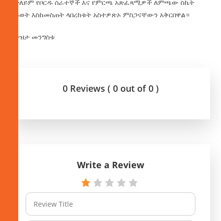
በተለይም የቦርዱ ሰራተኞች እና የምርጫ አጽፈጻሚዎች ለምጫው ስኬት
ህይወት እስከመስጠት ላበረከቱት አስተዎጽኦ ምስጋናቸውን አቅርበዋል።
በትዝታ መንግስቱ
0 Reviews ( 0 out of 0 )
Write a Review