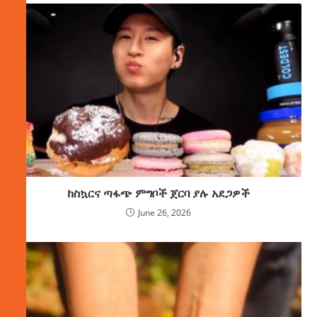
ከስኳርና ጣፋጭ ምግቦች ጀርባ ያሉ አደጋዎች
June 26, 2026