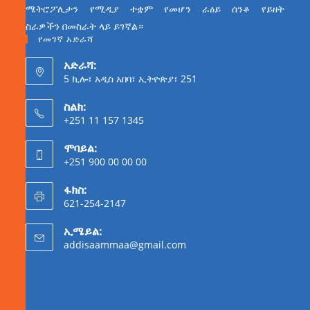
ሜትሮፖሊታን የሚዲያ ተቋም የመሆን ራዕይ ሰንቆ የይዘት
ስራዎችን በመስራት ላይ ይገኛል።
የመገኛ አድራሻ
አድራሻ:
5 ኪሎ፣ አዲስ አበባ፣ ኢትዮጵያ፣ 251
ስልክ:
+251 11 157 1345
ሞባይል:
+251 900 00 00 00
ፋክስ:
621-254-2147
ኢሜይል:
addisaammaa@gmail.com