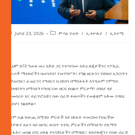
June 23, 2026
ምጣኔ ሃብት
/
ኢትዮጵያ
/
ኢኮኖሚ
‎ለዚህም ከ10 ዓመቱ መሪ እቅድ ጋር የተጣጣሙ ስትራቴጂዎችንና የፖሊሲ
ለውጦች ማዕቀፎችን በመንደፍ፤ የመንግሥት፣ የግል ዘርፉንና የህዝብ አጋርነትን
በማጠናከር፣ ፈጠራንና የግብርና ቢዝነስን በማስፋፋት እንዲሁም የምግብ
ሉዓላዊነትን በማሳደግ የግብርናው ዘርፍ ይበልጥ ምርታማ፣ በገበያ ላይ
የተመሰረተ እና ተፈጥሮአዊና ሰው ሰራሽ ቀውሶችን የመቋቋም አቅሙ የዳበረ
እንደሆነ ገልጸዋል።
ቀደም ሲል ከውጪ በሚገቡ ምርቶች ላይ በስፋት ተመርኩዛ የነበረችው
ኢትዮጵያ አሁን ላይ በሀገር ውስጥ ተተኪ ምርቶችን በማሳደግ፣ የሌማት
ትሩፋትና መሰል ሀገር በቀል ተነሳሽነቶችን በማዳበር፣ ቴክኖሎጂንና የሰው ሰራሽ