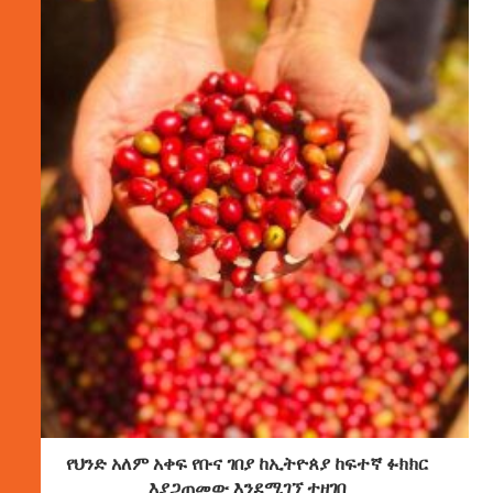
የህንድ አለም አቀፍ የቡና ገበያ ከኢትዮጰያ ከፍተኛ ፉክክር
እያጋጠመው እንደሚገኘ ተዘገበ