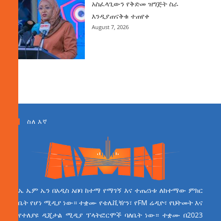
አስፈላጊውን የቅድመ ዝግጅት ስራ
እንዲያጠናቅቁ ተጠየቀ
August 7, 2026
ስለ እኛ
ኤ ኤም ኤን በአዲስ አበባ ከተማ የማገኝ እና ተጠሪነቱ ለከተማው ምክር
ቤት የሆነ ሚዲያ ነው። ተቋሙ የቴሌቪዥን፣ የFM ሬዲዮ፣ የህትመት እና
የተለያዩ ዲጂታል ሚዲያ ፕላትፎርሞች ባለቤት ነው። ተቋሙ በ2023