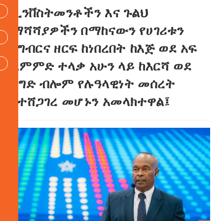
ኢንቨስትመንቶችን እና ጉልህ
ማሻሻያዎችን በማከናውን የሀገሪቱን
የግብርና ዘርፍ ከነበረበት ከእጅ ወደ አፍ
ልምምድ ተላቃ አሁን ላይ ከእርሻ ወደ
ንግድ ብሎም የሉዓላዊነት መሰረት
የተሸጋገረ መሆኑን አመላክተዋል፤