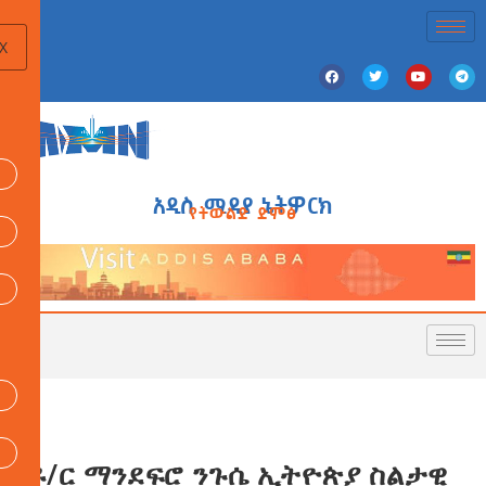
X
አዲስ ሚዲያ ኔትዎርክ
የትውልድ ድምፅ
ዶ/ር ማንደፍሮ ንጉሴ ኢትዮጵያ ስልታዊ