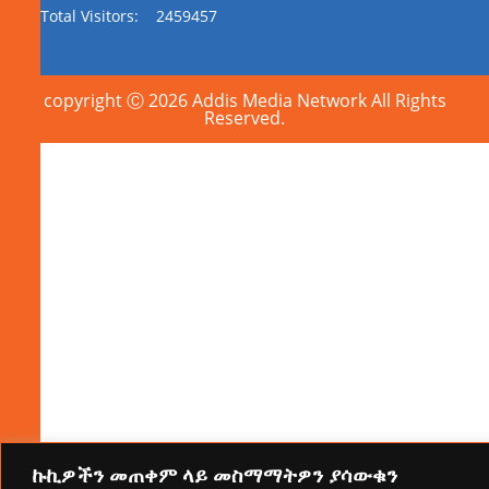
Total Visitors:
2459457
copyright Ⓒ 2026 Addis Media Network All Rights
Reserved.
ኩኪዎችን መጠቀም ላይ መስማማትዎን ያሳውቁን