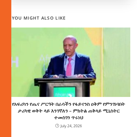
YOU MIGHT ALSO LIKE
የአፍሪካን የጤና ሥርዓት በራሳችን የፋይናንስ ዐቅም የምንገነባበት
ታሪካዊ ወቅት ላይ እንገኛለን – ምክትል ጠቅላይ ሚኒስትር
ተመስገን ጥሩነህ
July 24, 2026