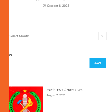
October 8, 2025
ክምችት
Select Month
ፈልግ
ፈልግ
ዜና
ጦርነት ቀለቡ ሕገወጥ ቡድን
August 7, 2026