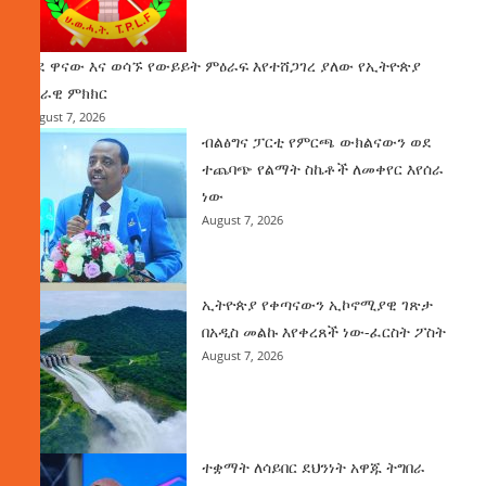
ወደ ዋናው እና ወሳኙ የውይይት ምዕራፍ እየተሸጋገረ ያለው የኢትዮጵያ
ሀገራዊ ምክክር
August 7, 2026
ብልፅግና ፓርቲ የምርጫ ውክልናውን ወደ
ተጨባጭ የልማት ስኬቶች ለመቀየር እየሰራ
ነው
August 7, 2026
ኢትዮጵያ የቀጣናውን ኢኮኖሚያዊ ገጽታ
በአዲስ መልኩ እየቀረጸች ነው-ፈርስት ፖስት
August 7, 2026
ተቋማት ለሳይበር ደህንነት አዋጁ ትግበራ