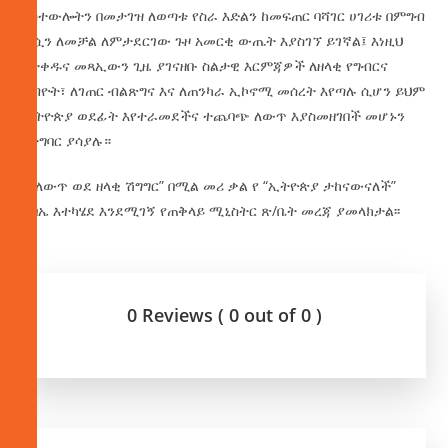
አስተውሎትን በመታገዝ ለወጣቱ የስራ እድልን ከመፍጠር ባሻገር ሀገሪቱ በምግብ
ራሷን ለመቻል ለምታደርገው ጉዞ አመርቂ ውጤት እያስገኘ ይገኛል፤ እነዚህ
የታቀዱና መጻኢውን ጊዜ ያገናዘቡ ስልታዊ እርምጃዎች ለዘላቂ የግብርና
አብዮት፣ ለገጠር ብልጽግና እና ለጠንካራ ኢኮኖሚ መሰረት እየጣሉ ሲሆን ይህም
ኢትዮጵያ ወደፊት እየተራመደችና ተጨባጭ ለውጥ እያስመዘገበች መሆኑን
በተግባር ያሳያሉ።
“ከለውጥ ወደ ዘላቂ ሽግግር” በሚል መሪ ቃል የ “ኢትዮጵያ ታከናውናለች”
ጉባኤ እተካሄደ እንደሚገኝ የጠቅላይ ሚኒስትር ጽ/ቤት መረጃ ያመላክታል፡፡
0 Reviews ( 0 out of 0 )