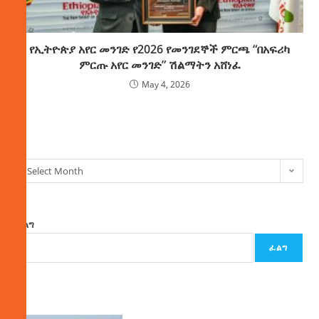
የኢትዮጵያ አየር መንገድ የ2026 የመንገደኞች ምርጫ “በአፍሪካ
ምርጡ አየር መንገድ” ሽልማትን አሸነፈ
May 4, 2026
ክምችት
Select Month
ፈልግ
ፈልግ
ዜና