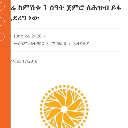
ዛሬ ከምሽቱ 1 ሰዓት ጀምሮ ለሕዝብ ይፋ
ሊደረግ ነው
June 24, 2026
መልካም አስተዳደር
/
ማኅበራዊ
/
ኢትዮጵያ
AMN ሰኔ 17/2018