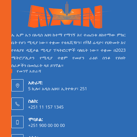
ኤ ኤም ኤን በአዲስ አበባ ከተማ የማገኝ እና ተጠሪነቱ ለከተማው ምክር
ቤት የሆነ ሚዲያ ነው። ተቋሙ የቴሌቪዥን፣ የFM ሬዲዮ፣ የህትመት እና
የተለያዩ ዲጂታል ሚዲያ ፕላትፎርሞች ባለቤት ነው። ተቋሙ በ2023
ሜትሮፖሊታን የሚዲያ ተቋም የመሆን ራዕይ ሰንቆ የይዘት
ስራዎችን በመስራት ላይ ይገኛል።
የመገኛ አድራሻ
አድራሻ:
5 ኪሎ፣ አዲስ አበባ፣ ኢትዮጵያ፣ 251
ስልክ:
+251 11 157 1345
ሞባይል:
+251 900 00 00 00