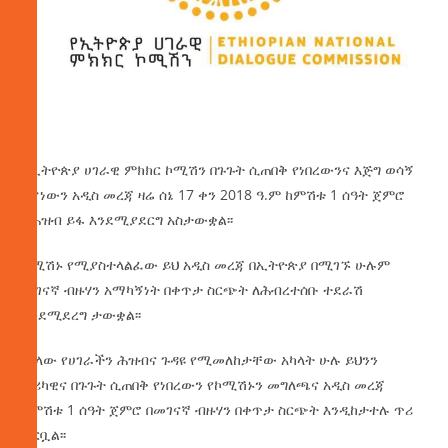
የኢትዮጵያ ሀገራዊ ምክክር ኮሚሽን በጉጉት ሲጠበቅ የነበረውንና እጅግ ወሳኝ
የሆነውን አዲስ መረጃ ዛሬ ሰኔ 17 ቀን 2018 ዓ.ም ከምሽቱ 1 ሰዓት ጀምሮ
ለሕዝብ ይፋ እንደሚያደርግ አስታውቋል፡፡
ኮሚሽኑ የሚያስተላልፈው ይህ አዲስ መረጃ በኢትዮጵያ በሚገኙ ሁሉም
መገናኛ ብዙሃን አማካኝነት በቀጥታ ስርጭት ለሕብረተሰቡ ተደራሽ
እንደሚደረግ ታውቋል፡፡
መላው የሀገራችን ሕዝብና ጉዳዩ የሚመለከታቸው አካላት ሁሉ ይህንን
ታሪካዊና በጉጉት ሲጠበቅ የነበረውን የኮሚሽኑን መግለጫና አዲስ መረጃ
ከምሽቱ 1 ሰዓት ጀምሮ በመገናኛ ብዙሃን በቀጥታ ስርጭት እንዲከታተሉ ጥሪ
ቀርቧል፡፡