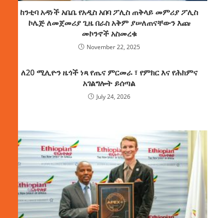
ከንቲባ አዳነች አቤቤ የአዲስ አበባ ፖሊስ ጠቅላይ መምሪያ ፖሊስ
ኮሌጅ ለመጀመሪያ ጊዜ በራስ አቅም ያሠለጠናቸውን እጩ
መኮንኖች አስመረቁ
November 22, 2025
ለ20 ሚሊዮን ዜጎች ነጻ የጤና ምርመራ ፣ የምክር እና የሕክምና
አገልግሎት ይሰጣል
July 24, 2026