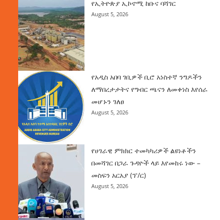
የኢትዮጵያ ኢኮኖሚ ከቡና ባሻገር
August 5, 2026
የአዲስ አበባ ገቢዎች ቢሮ አነስተኛ ንግዶችን
ለማበረታታትና የግብር ጫናን ለመቀነስ እየሰራ
መሆኑን ገለፀ
August 5, 2026
የሀገራዊ ምክክር ተመካካሪዎች ልዩነቶችን
በመሻገር በጋራ ጉዳዮች ላይ እየመከሩ ነው –
መስፍን አርአያ (ፕ/ር)
August 5, 2026