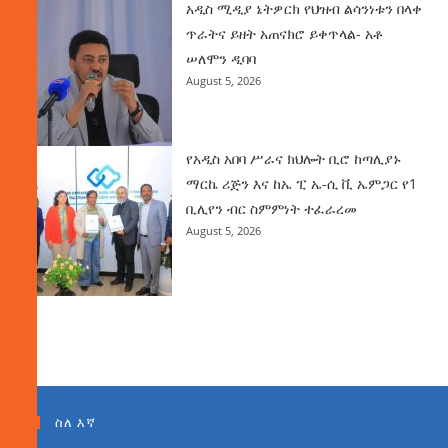
አዲስ ሚዲያ ኔትዎርክ የህዝብ ልሳንነቱን በላቀ
ጥራትና ይዘት አጠናክሮ ይቀጥላል- አቶ
ሠለሞን ዲባባ
August 5, 2026
የአዲስ አበባ ሥራና ክህሎት ቢሮ ከጣሊያኑ
ማርኬ ሪጅን እና ከኤ ፒ ኤ-ሲ ቪ ኤምጋር የ1
ቢሊየን ብር ስምምነት ተፈራረመ
August 5, 2026
ስለ እኛ