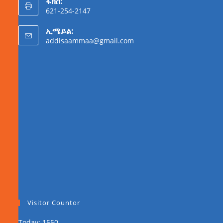
ፋክስ:
621-254-2147
ኢሜይል:
addisaammaa@gmail.com
Visitor Countor
Today: 1550