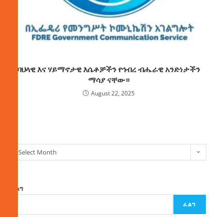
ባህላዊ እና ሃይማኖታዊ እሴቶቻችን የኅብረ ብሔራዊ አንድነታችን
ማሳያ ናቸው።
August 22, 2025
ክምችት
Select Month
ፈልግ
ፈልግ