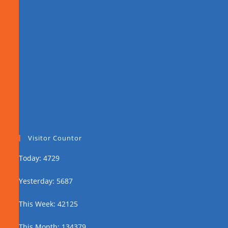
Visitor Countor
Today: 4729
Yesterday: 5687
This Week: 42125
This Month: 134379