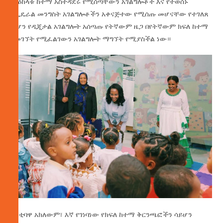
ማዕከላቱ ከተማ አስተዳደሩ የሚሰጣቸውን አገልግሎቶች እና የተወሰኑ
የፌዴራል መንግስት አገልግሎቶችን አቀናጅተው የሚሰጡ መሆናቸው የተገለጸ
ሲሆን የዲጂታል አገልግሎት አሰጣጡ የትኛውም ዜጋ በየትኛውም ክፍለ ከተማ
በመገኘት የሚፈልገውን አገልግሎት ማግኘት የሚያስችል ነው።
ከንቲባዋ አክለውም፣ እኛ የገነባነው የክፍለ ከተማ ቅርንጫፎችን ሳይሆን