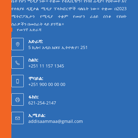
ቤት የሆነ ሚዲያ ነው። ተቋሙ የቴሌቪዥን፣ የFM ሬዲዮ፣ የህትመት እና
የተለያዩ ዲጂታል ሚዲያ ፕላትፎርሞች ባለቤት ነው። ተቋሙ በ2023
ሜትሮፖሊታን የሚዲያ ተቋም የመሆን ራዕይ ሰንቆ የይዘት
ስራዎችን በመስራት ላይ ይገኛል።
የመገኛ አድራሻ
አድራሻ:
5 ኪሎ፣ አዲስ አበባ፣ ኢትዮጵያ፣ 251
ስልክ:
+251 11 157 1345
ሞባይል:
+251 900 00 00 00
ፋክስ:
621-254-2147
ኢሜይል:
addisaammaa@gmail.com