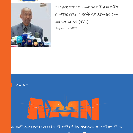
የሀገራዊ ምክክር ተመካካሪዎች ልዩነቶችን
በመሻገር በጋራ ጉዳዮች ላይ እየመከሩ ነው –
መስፍን አርአያ (ፕ/ር)
August 5, 2026
ስለ እኛ
ኤ ኤም ኤን በአዲስ አበባ ከተማ የማገኝ እና ተጠሪነቱ ለከተማው ምክር