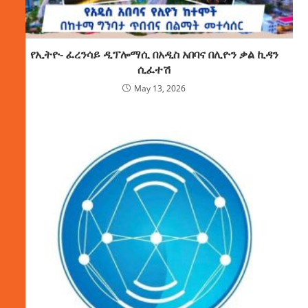
የኢትዮ- ፈረንሳይ ዲፕሎማሲ በአዲስ አበባና በሊዮን ቃል ኪዳን
ሲፈተሽ
May 13, 2026