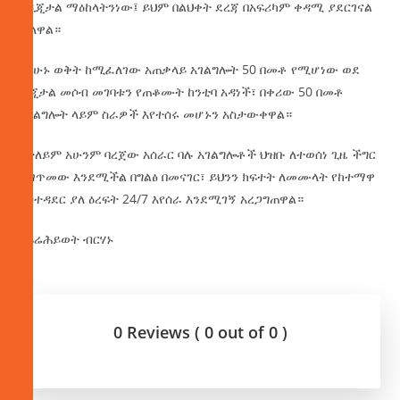
የዲጂታል ማዕከላትንነው፤ ይህም በልህቀት ደረጃ በአፍሪካም ቀዳሚ ያደርገናል
ብለዋል።
በአሁኑ ወቅት ከሚፈለገው አጠቃላይ አገልግሎት 50 በመቶ የሚሆነው ወደ
ዲጂታል መሶብ መገባቱን የጠቆሙት ከንቲባ አዳነች፣ በቀሪው 50 በመቶ
አገልግሎት ላይም ስራዎች እየተሰሩ መሆኑን አስታውቀዋል።
በተለይም አሁንም ባረጀው አሰራር ባሉ አገልግሎቶች ህዝቡ ለተወሰነ ጊዜ ችግር
ሊገጥመው እንደሚችል በግልፅ በመናገር፣ ይህንን ክፍተት ለመሙላት የከተማዋ
አስተዳደር ያለ ዕረፍት 24/7 እየሰራ እንደሚገኝ አረጋግጠዋል።
በፍሬሕይወት ብርሃኑ
0 Reviews ( 0 out of 0 )