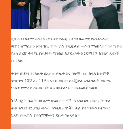
የአዲስ አበባ ከተማ አስተዳደር በቴክኖሎጂ የታገዘ ዘመናዊ የአገልግሎት
አሰጣጥን ለማስፈን እየተገበራቸው ያሉ የዲጂታል መሶብ ማዕከላት፣ ከተማዋን
በአፍሪካ ደረጃ ቀዳሚ የልህቀት ማዕከል እያደረጓት እንደሚገኙ ከንቲባ አዳነች
አቤቤ ገለጹ።
ከንቲባዋ ይህንን የገለጹት በአቃቂ ቃሊቲ እና በለሚ ኩራ ክፍለ ከተሞች
የተገነቡትን 10ኛ እና 11ኛ የአዲስ መሶብ የዲጂታል አገልግሎት መስጫ
ማዕከላት የምረቃ ስነ-ስርዓት ላይ ባስተላለፉት መልዕክት ነው፡፡
በ2018 በጀት ዓመት በሁሉም ክፍለ ከተሞች ማዕከላቱን የመክፈት ቃል
ተገብቶ እንደነበር ያስታወሱት ከንቲባ አዳነች፣ ቃል የተገባውን በተግባር
መፈጸም በመቻሉ የተሰማቸውን ደስታ ገልጸዋል።