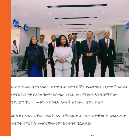
አዳዲሶቹ የመሶብ ማዕከላት የተገነቡት አሮጌዎችን የመንግስት ቢሮዎች አሰራር
በመቀየር፣ ዜጎች በአገልግሎት አሰጣጡ በራስ መተማመን እንዲሰማቸው
በሚያደርግ ጥራት መሆኑን ከንቲባ አዳነች አፅንኦት ሰጥተዋል።
ማዕከላቱ በአሰራራቸው ጥራት እና በሚሰጡት ፈገግታ የተሞላበት አገልግሎት
መጎብኘት የሚችሉ መሆናቸውንም ከንቲባዋ ገልጸዋል፡፡