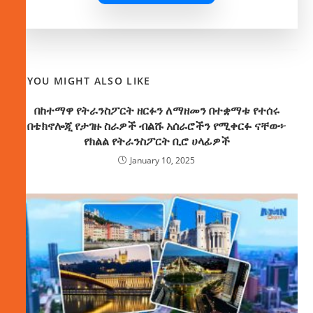
YOU MIGHT ALSO LIKE
በከተማዋ የትራንስፖርት ዘርፉን ለማዘመን በተቋማቱ የተሰሩ
በቴክኖሎጂ የታገዙ ስራዎች ብልሹ አሰራሮችን የሚቀርፉ ናቸው፦
የክልል የትራንስፖርት ቢሮ ሀላፊዎች
January 10, 2025