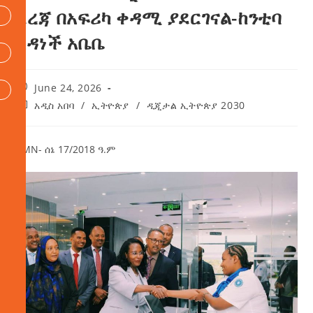
ደረጃ በአፍሪካ ቀዳሚ ያደርገናል-ከንቲባ
አዳነች አቤቤ
June 24, 2026
አዲስ አበባ
/
ኢትዮጵያ
/
ዲጂታል ኢትዮጵያ 2030
AMN- ሰኔ 17/2018 ዓ.ም