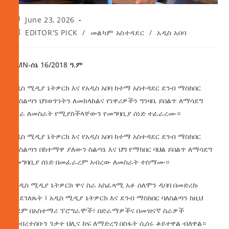
June 23, 2026
EDITOR'S PICK
/
መልካም አስተዳደር
/
አዲስ አበባ
AMN-ሰኔ 16/2018 ዓ.ም
አዲስ ሚዲያ ኔትዎርክ እና የአዲስ አበባ ከተማ አስተዳደር ደንብ ማስከበር
ባለስልጣን ህገወጥነትን ለመከላከልና የነዋሪዎችን ግንዛቤ ይበልጥ ለማሳደግ
በጋራ ለመስራት የሚያስችላቸውን የመግባቢያ ሰነድ ተፈራረሙ።
አዲስ ሚዲያ ኔትዎርክ እና የአዲስ አበባ ከተማ አስተዳደር ደንብ ማስከበር
ባለስልጣን በከተማዋ ያለውን ስልጣኔ እና ህግ የማክበር ባህል ይበልጥ ለማሳደግ
የመግባቢያ ሰነድ በመፈራረም አብረው ለመስራት ተስማሙ።
የአዲስ ሚዲያ ኔትዎርክ ዋና ስራ አስፈጻሚ አቶ ሰለሞን ዲባባ በመድረኩ
እንደገለጹት ፤ አዲስ ሚዲያ ኔትዎርክ እና ደንብ ማስከበር ባለስልጣን ከዚህ
ቀደም በአስተማሪ ፕሮግራሞች፣ በድራማዎችና በመዝናኛ ስራዎች
የህብረተሰቡን ንቃተ ህሊና ከፍ ለማድረግ በስፋት ሲሰሩ ቆይተዋል ብለዋል።