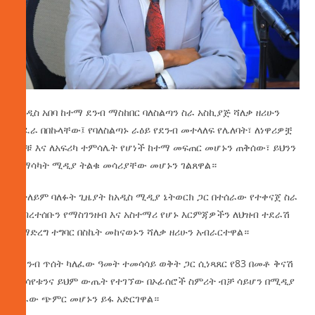
የአዲስ አበባ ከተማ ደንብ ማስከበር ባለስልጣን ስራ አስኪያጅ ሻለቃ ዘሪሁን
ተፈራ በበኩላቸው፤ የባለስልጣኑ ራዕይ የደንብ መተላለፍ የሌለባት፣ ለነዋሪዎቿ
ምቹ እና ለአፍሪካ ተምሳሌት የሆነች ከተማ መፍጠር መሆኑን ጠቅሰው፣ ይህንን
ለማሳካት ሚዲያ ትልቁ መሳሪያቸው መሆኑን ገልጸዋል።
በተለይም ባለፉት ጊዜያት ከአዲስ ሚዲያ ኔትወርክ ጋር በተሰራው የተቀናጀ ስራ
ህብረተሰቡን የማስገንዘብ እና አስተማሪ የሆኑ እርምጃዎችን ለህዝብ ተደራሽ
የማድረግ ተግባር በስኬት መከናወኑን ሻለቃ ዘሪሁን አብራርተዋል።
የደንብ ጥሰት ካለፈው ዓመት ተመሳሳይ ወቅት ጋር ሲነጻጸር የ83 በመቶ ቅናሽ
ማሳየቱንና ይህም ውጤት የተገኘው በኦፊሰሮች ስምሪት ብቻ ሳይሆን በሚዲያ
ስራው ጭምር መሆኑን ይፋ አድርገዋል።