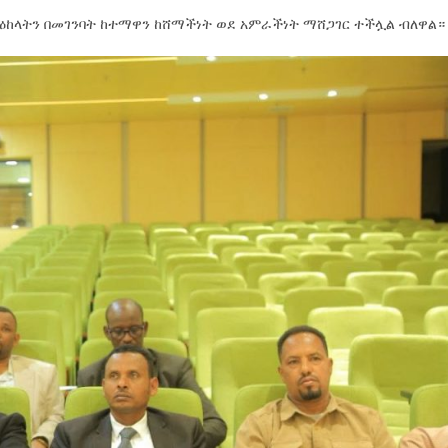
ማዕከላትን በመገንባት ከተማዋን ከሸማችነት ወደ አምራችነት ማሸጋገር ተችሏል ብለዋል።