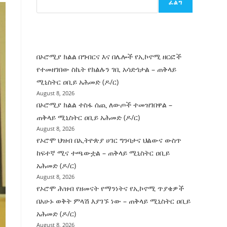
ፈልግ
ሰት
ገንባት
ዜና
በኦሮሚያ ክልል በግብርና እና በሌሎች የኢኮኖሚ ዘርፎች
የተመዘገበው ስኬት የክልሉን ገቢ አሳድጎታል – ጠቅላይ
ሚኒስትር ዐቢይ አሕመድ (ዶ/ር)
August 8, 2026
በኦሮሚያ ክልል ተስፋ ሰጪ ለውጦች ተመዝገበዋል –
ጠቅላይ ሚኒስትር ዐቢይ አሕመድ (ዶ/ር)
August 8, 2026
የኦሮሞ ህዝብ በኢትዮጵያ ሀገር ግንባታና ህልውና ውስጥ
ከፍተኛ ሚና ተጫውቷል – ጠቅላይ ሚኒስትር ዐቢይ
አሕመድ (ዶ/ር)
August 8, 2026
የኦሮሞ ሕዝብ የዘመናት የማንነትና የኢኮኖሚ ጥያቄዎች
በአሁኑ ወቅት ምላሽ እያገኙ ነው – ጠቅላይ ሚኒስትር ዐቢይ
አሕመድ (ዶ/ር)
August 8, 2026