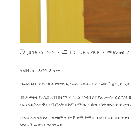
June 25, 2026
EDITOR'S PICK
/
ማህበረሰብ
/
AMN ሰኔ 18/2018 ዓ.ም
የአዲስ አበባ ምክር ቤት የንግድ ኢንዱስትሪና ቱሪዝም ጉዳዮች ቋሚ ኮሚቴ
በዚሁ ወቅት የአዲስ አበባ ከተማ ምክትል ከንቲባ እና የኢንዱስትሪ ልማት ቢ
የኢንዱስትሪዎችን የማምረት አቅም በማሳደግ በኩል የላቀ ውጤት ተመዝግቧ
የንግድ ኢንዱስትሪና ቱሪዝም ጉዳዮች ቋሚ ኮሚቴ ሰብሳቢ አቶ ጋቶች ዎር 
እየሰራች መሆኑን ገልፀዋል።