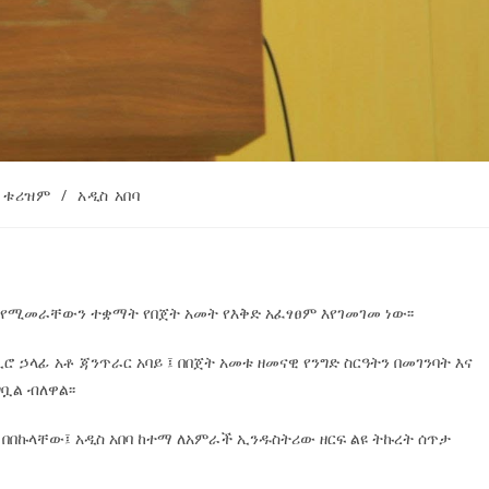
ቱሪዝም
/
አዲስ አበባ
 የሚመራቸውን ተቋማት የበጀት አመት የእቅድ አፈፃፀም እየገመገመ ነው፡፡
ሮ ኃላፊ አቶ ጃንጥራር አባይ ፤ በበጀት አመቱ ዘመናዊ የንግድ ስርዓትን በመገንባት እና
ል ብለዋል፡፡
በበኩላቸው፤ አዲስ አበባ ከተማ ለአምራች ኢንዱስትሪው ዘርፍ ልዩ ትኩረት ሰጥታ