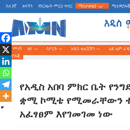
ስለ እኛ
አግኙን
የስርጭት መርሀ ግብር
ማስታወቂያ
ሚቲዎሮሎ
አዲስ 
መነሻ
ዜና
ስፖርት
አዲስ ቴሌቪዥን
ኤፍ ኤም ራዲዮ
ቴክኖሎጂ
የአዲስ አበባ ምክር ቤት የን
የጠቅላይ ሚኒስትር ዐቢይ 
«መደመር» መጽሐፍ በቻይ
ቋሚ ኮሚቴ የሚመራቸውን ተ
ለንባብ ይበቃል
አፈፃፀም እየገመገመ ነው
AmnAdmin
July