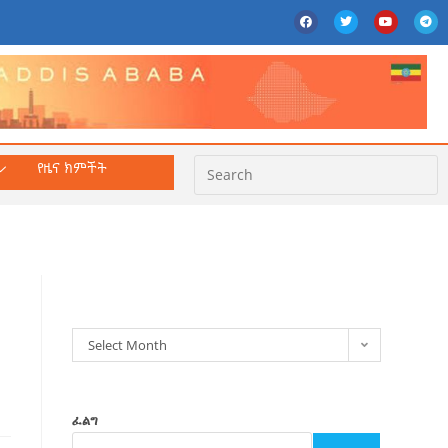
የዜና ክምችት
ክምችት
Select Month
ፈልግ