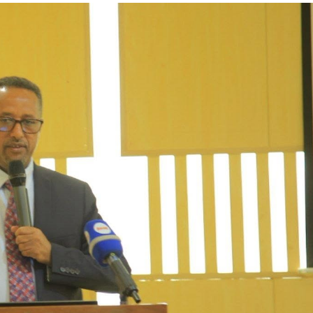
ኢትዮጵያ የቀጣናውን ኢኮኖሚያዊ ገጽታ በአዲስ
አዲስ ሚዲያ ኔትዎርክ በይዘት ስራዎቹ የሀ
መልኩ እየቀረጸች ነው-ፈርስት ፖስት
ተቃውሞ የበዛበት የፊፋ አዲሱ እቅድ
ትርክትን በማረም እና የወል ትርክትን በመ
ና
ሃላፊነቱን እየተወጣ ይገኛል
August 7, 2026
July 30, 2026
ርፍ
AmnAdmin
October 17, 2025