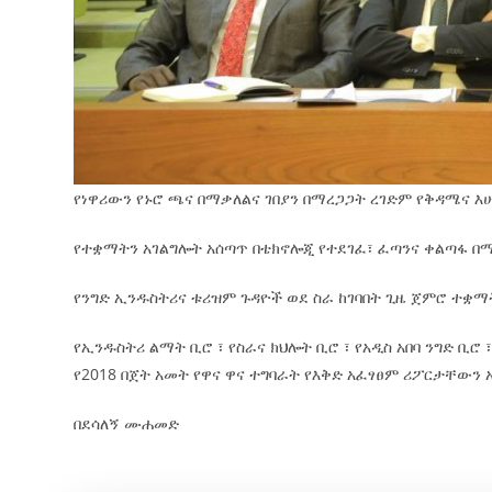
የነዋሪውን የኑሮ ጫና በማቃለልና ገበያን በማረጋጋት ረገድም የቅዳሜና 
የተቋማትን አገልግሎት አሰጣጥ በቴክኖሎጂ የተደገፈ፣ ፈጣንና ቀልጣፋ በ
የንግድ ኢንዱስትሪና ቱሪዝም ጉዳዮች ወደ ስራ ከገባበት ጊዜ ጀምሮ ተቋ
የኢንዱስትሪ ልማት ቢሮ ፣ የስራና ክህሎት ቢሮ ፣ የአዲስ አበባ ንግድ ቢሮ
የ2018 በጀት አመት የዋና ዋና ተግባራት የእቅድ አፈፃፀም ሪፖርታቸውን
በደሳለኝ ሙሐመድ