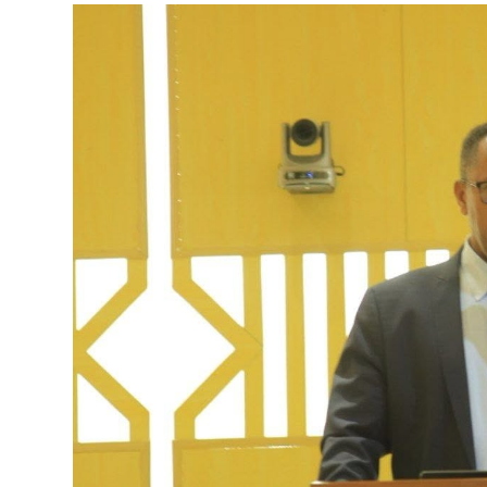
ብልፅግና ፓርቲ የምርጫ ውክልናውን ወደ
ተጨባጭ የልማት ስኬቶች ለመቀየር እየሰራ ነው
2ኛው የአዲስ ሚዲያ ኔትዎርክ አመራሮች እ
ሠራተኞች ስፖርት ፌስቲቫል በቴሌቪዥን ዘ
August 7, 2026
አሸናፊነት ተጠናቀቀ
August 1, 2026