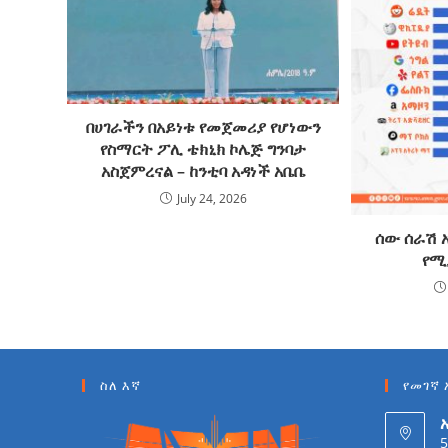
በሀገራችን በአይነቱ የመጀመሪያ የሆነውን
የስማርት ፖሊ ቴክኒክ ኮሌጅ ግንባታ
አስጀምረናል – ከንቲባ አዳነች አቤቤ
July 24, 2026
ሰው ሰራሽ
የሚ
ስለ እኛ
የመገኛ 
5