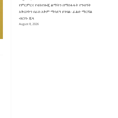
የምርምርና የቴክኖሎጂ ልማትን በማስፋፋት የግብዓት
አቅርቦትን በራስ አቅም ማሳደግ ይገባል- ፊልድ ማርሻል
ብርሃኑ ጁላ
August 8, 2026