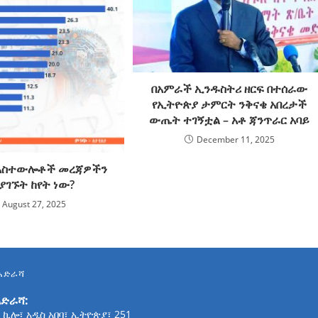
በአምራች ኢንዱስትሪ ዘርፍ በተሰራው
የኢትዮጵያ ታምርት ንቅናቄ አበረታች
ውጤት ተገኝቷል – አቶ ጃንጥራር አባይ
December 11, 2025
 አስተውሎቶች መረጃዎችን
ያገኙት ከየት ነው?
August 27, 2025
አድራሻ
አድራሻ:
 ኪሎ፣ አዲስ አበባ፣ ኢትዮጵያ፣ 251