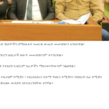
እሁድ ገበያዎችን በማስፋፋት አመርቂ ውጤት መመዝገቡን አንስተዋል፡፡
ማድረግ አበረታች ለውጥ መመዝገቡንም ተናግረዋል።
ማት የተለያዩ የሪፎርም ስራዎችን ማከናወናቸውንም ገልፀዋል።
 ፣ የቱሪዝም ኮሚሽን ፣ የአርሶአደርና ከተማ ግብርና ኮሚሽንና የህብረት ስራ ኮሚሽን
 አቅርበው ውይይት እየተደረገባቸው ይገኛል።