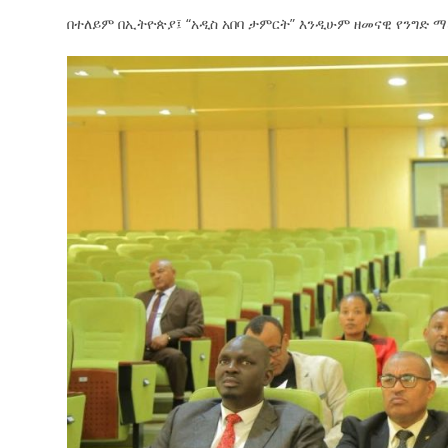
በተለይም በኢትዮጵያ፤ “አዲስ አበባ ታምርት” እንዲሁም ዘመናዊ የንግድ 