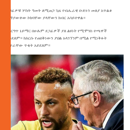
ደጋፊዎቹ ሦስት ዓመት ለሚጠጋ ጊዜ የብሔራዊ ቡድኑን መለያ አጥልቆ
ለማያውቀው ኮከባቸው ያላቸውን ክብር አሳይተዋል።
በእርግጥ ኔይማር በሁሉም ደጋፊዎች ያለ ልዩነት የሚሞገስ ተጫዋች
አይደለም። ከእርሱ የጠበቅነውን ያህል አላገኘንም በሚል የሚነቅፉት
ቁጥራቸው ጥቂት አይደለም።