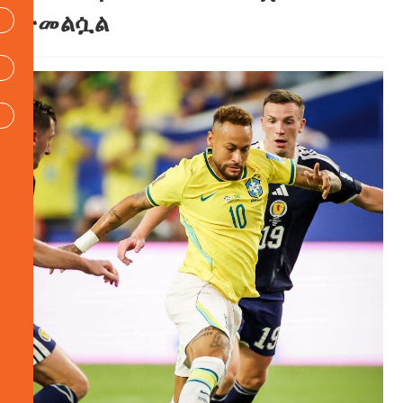
ተመልሷል