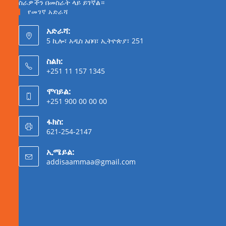
ስራዎችን በመስራት ላይ ይገኛል።
የመገኛ አድራሻ
አድራሻ:
5 ኪሎ፣ አዲስ አበባ፣ ኢትዮጵያ፣ 251
ስልክ:
+251 11 157 1345
ሞባይል:
+251 900 00 00 00
ፋክስ:
621-254-2147
ኢሜይል:
addisaammaa@gmail.com