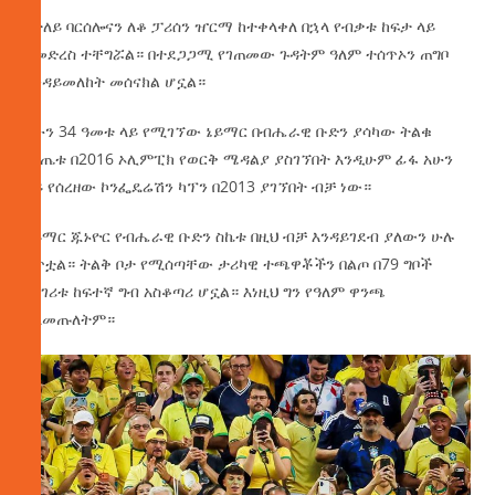
በተለይ ባርሰሎናን ለቆ ፓሪሰን ዠርማ ከተቀላቀለ በኋላ የብቃቱ ከፍታ ላይ
ለመድረስ ተቸግሯል። በተደጋጋሚ የገጠመው ጉዳትም ዓለም ተሰጥኦን ጠግቦ
እንዳይመለከት መሰናክል ሆኗል።
አሁን 34 ዓመቱ ላይ የሚገኘው ኔይማር በብሔራዊ ቡድን ያሳካው ትልቁ
ውጤቱ በ2016 ኦሊምፒክ የወርቅ ሜዳልያ ያስገኘበት እንዲሁም ፊፋ አሁን
ላይ የሰረዘው ኮንፌዴሬሽን ካፕን በ2013 ያገኘበት ብቻ ነው።
ኔይማር ጁኑዮር የብሔራዊ ቡድን ስኬቱ በዚህ ብቻ እንዳይገደብ ያለውን ሁሉ
ሰጥቷል። ትልቅ ቦታ የሚሰጣቸው ታሪካዊ ተጫዋቾችን በልጦ በ79 ግቦች
የሀገሪቱ ከፍተኛ ግብ አስቆጣሪ ሆኗል። እነዚህ ግን የዓለም ዋንጫ
አላመጡለትም።