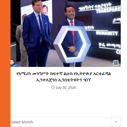
የአሜሪካ መንግሥት ከፍተኛ ልዑክ የኢትዮጵያ አርቲፊሻል
ኢንተለጀንስ ኢንስቲትዩትን ጎበኘ
July 30, 2026
ክምችት
Select Month