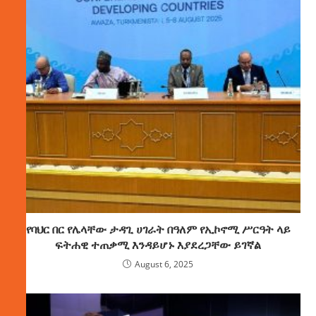
የባህር በር የሌላቸው ታዳጊ ሀገራት በዓለም የኢኮኖሚ ሥርዓት ላይ
ፍትሐዊ ተጠቃሚ እንዳይሆኑ እያደረጋቸው ይገኛል
August 6, 2025