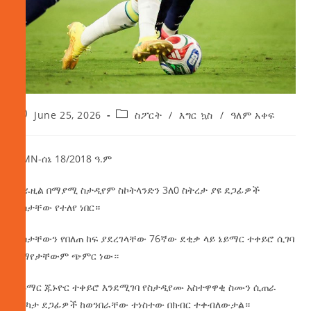
June 25, 2026
ስፖርት
/
እግር ኳስ
/
ዓለም አቀፍ
AMN-ሰኔ 18/2018 ዓ.ም
ብራዚል በማያሚ ስታዲየም ስኮትላንድን 3ለ0 ስትረታ ያዩ ደጋፊዎች
ደስታቸው የተለየ ነበር።
ደስታቸውን የበለጠ ከፍ ያደረገላቸው 76ኛው ደቂቃ ላይ ኔይማር ተቀይሮ ሲገባ
በማየታቸውም ጭምር ነው።
ኔይማር ጁኑዮር ተቀይሮ እንደሚገባ የስታዲየሙ አስተዋዋቂ ስሙን ሲጠራ
በርካታ ደጋፊዎች ከወንበራቸው ተነስተው በክብር ተቀብለውታል።