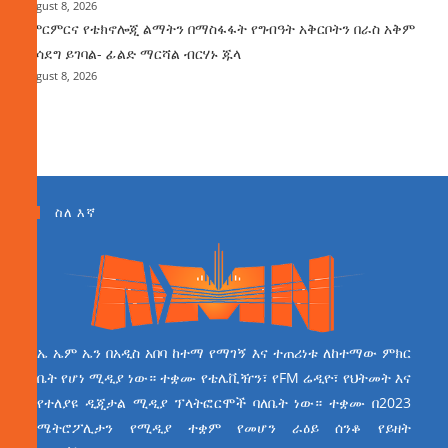
August 8, 2026
የምርምርና የቴክኖሎጂ ልማትን በማስፋፋት የግብዓት አቅርቦትን በራስ አቅም
ማሳደግ ይገባል- ፊልድ ማርሻል ብርሃኑ ጁላ
August 8, 2026
ስለ እኛ
ኤ ኤም ኤን በአዲስ አበባ ከተማ የማገኝ እና ተጠሪነቱ ለከተማው ምክር
ቤት የሆነ ሚዲያ ነው። ተቋሙ የቴሌቪዥን፣ የFM ሬዲዮ፣ የህትመት እና
የተለያዩ ዲጂታል ሚዲያ ፕላትፎርሞች ባለቤት ነው። ተቋሙ በ2023
ሜትሮፖሊታን የሚዲያ ተቋም የመሆን ራዕይ ሰንቆ የይዘት