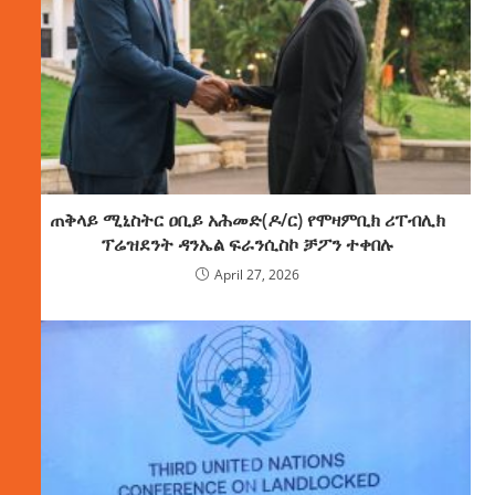
ጠቅላይ ሚኒስትር ዐቢይ አሕመድ(ዶ/ር) የሞዛምቢክ ሪፐብሊክ
ፕሬዝደንት ዳንኤል ፍራንሲስኮ ቻፖን ተቀበሉ
April 27, 2026