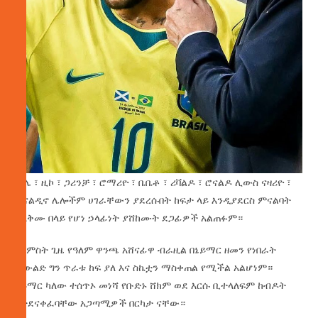
ፔሌ ፣ ዚኮ ፣ ጋሪንቻ ፣ ሮማሪዮ ፣ ቤቤቶ ፣ ሪቫልዶ ፣ ሮናልዶ ሊውስ ናዛሪዮ ፣
ሮናልዲኖ ሌሎችም ሀገራቸውን ያደረሱበት ከፍታ ላይ እንዲያደርስ ምናልባት
ከአቅሙ በላይ የሆነ ኃላፊነት ያሸከሙት ደጋፊዎች አልጠፉም።
የአምስት ጊዜ የዓለም ዋንጫ አሸናፊዋ ብራዚል በኔይማር ዘመን የነበራት
ትውልድ ግን ጥራቱ ከፍ ያለ እና ስኬቷን ማስቀጠል የሚችል አልሆነም።
ኔይማር ካለው ተሰጥኦ መነሻ የቡድኑ ሸክም ወደ እርሱ ቢተላለፍም ከብዶት
የተደናቀፈባቸው አጋጣሚዎች በርካታ ናቸው።