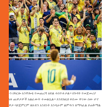
አሁን በካርሎ አንቸሎቲ የመጨረሻ ዕድል ተሰጥቶታል። በጉዳት የመጀመሪያ
ሁለቱ ጨዋታዎች አልፈውት ተመልሷል። እንደከዚህ ቀደሙ ዋናው ሰው ሆኖ
ጨዋታ ባይጀምርም ለቡድን አንድነት እንዲሁም ልምዱን ለማካፈል ይጠቅማል