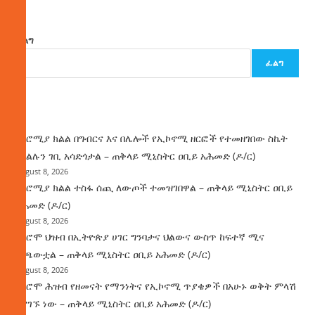
ፈልግ
ፈልግ
ዜና
በኦሮሚያ ክልል በግብርና እና በሌሎች የኢኮኖሚ ዘርፎች የተመዘገበው ስኬት
የክልሉን ገቢ አሳድጎታል – ጠቅላይ ሚኒስትር ዐቢይ አሕመድ (ዶ/ር)
August 8, 2026
በኦሮሚያ ክልል ተስፋ ሰጪ ለውጦች ተመዝገበዋል – ጠቅላይ ሚኒስትር ዐቢይ
አሕመድ (ዶ/ር)
August 8, 2026
የኦሮሞ ህዝብ በኢትዮጵያ ሀገር ግንባታና ህልውና ውስጥ ከፍተኛ ሚና
ተጫውቷል – ጠቅላይ ሚኒስትር ዐቢይ አሕመድ (ዶ/ር)
August 8, 2026
የኦሮሞ ሕዝብ የዘመናት የማንነትና የኢኮኖሚ ጥያቄዎች በአሁኑ ወቅት ምላሽ
እያገኙ ነው – ጠቅላይ ሚኒስትር ዐቢይ አሕመድ (ዶ/ር)