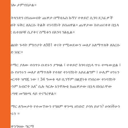
ተብሎ ታምኖበታል።
ስኮትላንድን በገጠሙበት ጨዋታ በማቴኡስ ኩኝሃ ተቀይሮ ሲገባ ደጋፊዎች
ያሳዩት ፍቅር ለእርሱ ትልቅ ተነሳሽነት ይሰጠዋል። ጨዋታው ከተጠናቀቀ በኋላ
ወደ ቤተሰቦቹ ሲያቀና ስሜቱን በእንባ ገልጿል።
በጉልበት ጉዳት ምክንያት ለ981 ቀናት የሚወደውን መለያ አለማጥለቅ ለእርሱ
ከባድ ነበር።
“ኔይማር ያለው ተሰጥኦ ቡድኑን ያግዛል ፤ ተቀይሮ ከገባ በኋላ ጥሩ ተጫውቷል ፤
እርሱ የሀገሩን መለያ ለማጥለቅ የተለየ ተነሳሽነት አይፈልግም ፤ ሁሌም ሀገሩን
ለመርዳት ዝግጁ ነው ፤ 34 ዓመቱ ላይ ቢገኝም በልጅነቱ የነበረው ተነሳሽነት
አሁንም አብሮት አለ” ሲሉ ካርሎ አንቸሎቲ ከጨዋታው በኋላ በነበራቸው
ጋዜጣዊ መግለጫ ላይ ተናግረዋል።
ኔይማር ለዓመታት የተመኘውን የዓለም ዋንጫ ዘንድሮ ያሳካ ይሆን? ሀሳባችሁን
አጋሩን ።
በሸዋንግዛው ግርማ