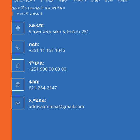
ስራዎችን በመስራት ላይ ይገኛል።
የመገኛ አድራሻ
አድራሻ:
5 ኪሎ፣ አዲስ አበባ፣ ኢትዮጵያ፣ 251
ስልክ:
+251 11 157 1345
ሞባይል:
+251 900 00 00 00
ፋክስ:
621-254-2147
ኢሜይል:
addisaammaa@gmail.com