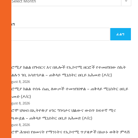
Select Month
ፈልግ
ፈልግ
ዜና
በኦሮሚያ ክልል በግብርና እና በሌሎች የኢኮኖሚ ዘርፎች የተመዘገበው ስኬት
የክልሉን ገቢ አሳድጎታል – ጠቅላይ ሚኒስትር ዐቢይ አሕመድ (ዶ/ር)
August 8, 2026
በኦሮሚያ ክልል ተስፋ ሰጪ ለውጦች ተመዝገበዋል – ጠቅላይ ሚኒስትር ዐቢይ
አሕመድ (ዶ/ር)
August 8, 2026
የኦሮሞ ህዝብ በኢትዮጵያ ሀገር ግንባታና ህልውና ውስጥ ከፍተኛ ሚና
ተጫውቷል – ጠቅላይ ሚኒስትር ዐቢይ አሕመድ (ዶ/ር)
August 8, 2026
የኦሮሞ ሕዝብ የዘመናት የማንነትና የኢኮኖሚ ጥያቄዎች በአሁኑ ወቅት ምላሽ