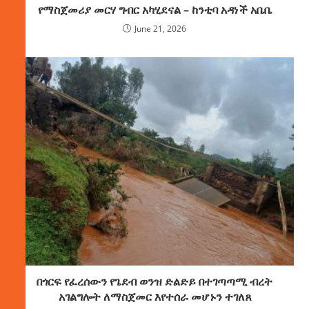
የማስጀመሪያ መርሃ ግብር አካሂደናል – ከንቲባ አዳነች አቤቤ
June 21, 2026
በጎርፍ የፈረሰውን የጌደብ ወንዝ ድልድይ በተገጣጣሚ ብረት
አገልግሎት ለማስጀመር እየተሰራ መሆኑን ተገለጸ