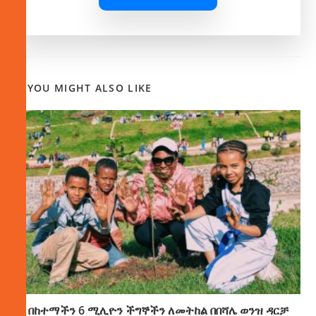
YOU MIGHT ALSO LIKE
በከተማችን 6 ሚሊዮን ችግኞችን ለመትከል በበሻሌ ወንዝ ዳርቻ