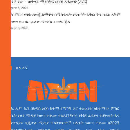
እያገኙ ነው – ጠቅላይ ሚኒስትር ዐቢይ አሕመድ (ዶ/ር)
August 8, 2026
የምርምርና የቴክኖሎጂ ልማትን በማስፋፋት የግብዓት አቅርቦትን በራስ አቅም
ማሳደግ ይገባል- ፊልድ ማርሻል ብርሃኑ ጁላ
August 8, 2026
ስለ እኛ
ኤ ኤም ኤን በአዲስ አበባ ከተማ የማገኝ እና ተጠሪነቱ ለከተማው ምክር
ቤት የሆነ ሚዲያ ነው። ተቋሙ የቴሌቪዥን፣ የFM ሬዲዮ፣ የህትመት እና
የተለያዩ ዲጂታል ሚዲያ ፕላትፎርሞች ባለቤት ነው። ተቋሙ በ2023
ሜትሮፖሊታን የሚዲያ ተቋም የመሆን ራዕይ ሰንቆ የይዘት