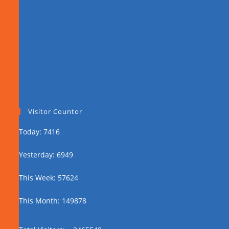
Visitor Countor
Today: 7416
Yesterday: 6949
This Week: 57624
This Month: 149878