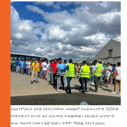
ከእነዚህ የምሕረት አዋጅ ከተደረገላቸው መካከልም የመጀመሪያዎቹ 320ዎቹ
ኢትዮጵያውያን ትናንት ወደ ሀገራቸው ተመልሰዋል። ይህ ስኬት መንግሥት
በለውጡ ዓመታት የሰውን ልጅ ክብርና ጥቅም ማዕከል ያደረገ አሰራር