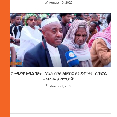
August 10, 2025
የመዲናዋ አዲስ ገጽታ ለዒድ በዓል አከባበር ልዩ ድምቀት ፈጥሯል
– የበዓሉ ታዳሚዎች
March 21, 2026
ክምችት