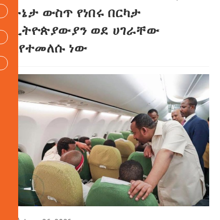
ሁኔታ ውስጥ የነበሩ በርካታ
ኢትዮጵያውያን ወደ ሀገራቸው
እየተመለሱ ነው