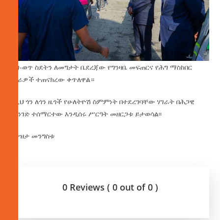
ሕገ-ወጥ ስደትን ለመግታት ቤደረጃው የግንዛቤ መፍጠርና የሕግ ማስከበር
ሥራዎች ተጠናክረው ቀጥለዋል።
ከዚህ ጎን ለጎን ዜጎች የሁለትዮሽ ስምምነት በተደረገባቸው ሃገራት በሕጋዊ
መንገድ ተሰማርተው እንዲሰሩ ሥርዓት መዘርጋቱ ይታወሳል፡፡
በትዝታ መንግስቱ
0 Reviews ( 0 out of 0 )