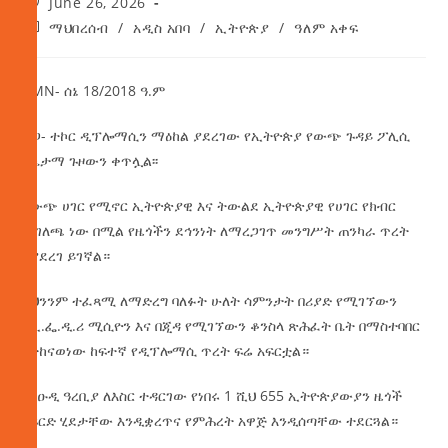
June 26, 2026
ማህበረሰብ
/
አዲስ አበባ
/
ኢትዮጵያ
/
ዓለም አቀፍ
AMN- ሰኔ 18/2018 ዓ.ም
ዜጋ- ተኮር ዲፕሎማሲን ማዕከል ያደረገው የኢትዮጵያ የውጭ ጉዳይ ፖሊሲ
ስኬታማ ጉዞውን ቀጥሏል፡፡
በውጭ ሀገር የሚኖር ኢትዮጵያዊ እና ትውልደ ኢትዮጵያዊ የሀገር የክብር
መገለጫ ነው በሚል የዜጎችን ደኅንነት ለማረጋገጥ መንግሥት ጠንካራ ጥረት
እያደረገ ይገኛል።
ይህንንም ተፈጻሚ ለማድረግ ባለፉት ሁለት ሳምንታት በሪያድ የሚገኘውን
የኢ.ፌ.ዲ.ሪ ሚሲዮን እና በጂዳ የሚገኘውን ቆንስላ ጽሕፈት ቤት በማስተባበር
የተከናወነው ከፍተኛ የዲፕሎማሲ ጥረት ፍሬ አፍርቷል።
በሳዑዲ ዓረቢያ ለእስር ተዳርገው የነበሩ 1 ሺህ 655 ኢትዮጵያውያን ዜጎች
የፍርድ ሂደታቸው እንዲቋረጥና የምሕረት አዋጅ እንዲሰጣቸው ተደርጓል።