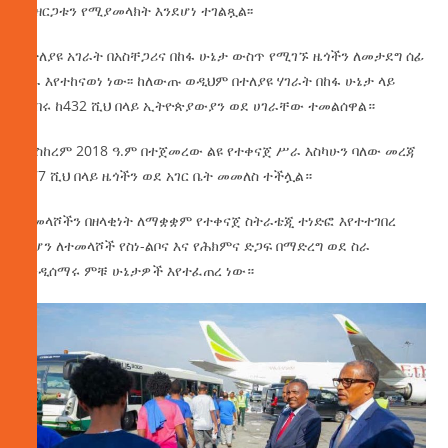
መዘርጋቱን የሚያመላክት እንደሆነ ተገልጿል፡፡
በተለያዩ አገራት በአስቸጋሪና በከፋ ሁኔታ ውስጥ የሚገኙ ዜጎችን ለመታደግ ሰፊ
ስራ እየተከናወነ ነው፡፡ ከለውጡ ወዲህም በተለያዩ ሃገራት በከፋ ሁኔታ ላይ
የነበሩ ከ432 ሺህ በላይ ኢትዮጵያውያን ወደ ሀገራቸው ተመልሰዋል።
መስከረም 2018 ዓ.ም በተጀመረው ልዩ የተቀናጀ ሥራ እስካሁን ባለው መረጃ
ከ77 ሺህ በላይ ዜጎችን ወደ አገር ቤት መመለስ ተችሏል።
ተመላሾችን በዘላቂነት ለማቋቋም የተቀናጀ ስትራቴጂ ተነድፎ እየተተገበረ
ሲሆን ለተመላሾች የስነ-ልቦና እና የሕክምና ድጋፍ በማድረግ ወደ ስራ
እንዲሰማሩ ምቹ ሁኔታዎች እየተፈጠረ ነው።