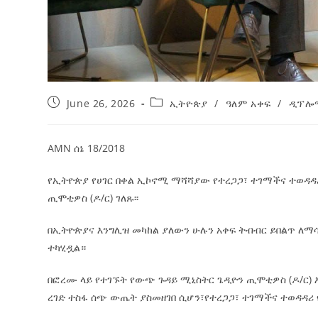
June 26, 2026
ኢትዮጵያ
/
ዓለም አቀፍ
/
ዲፕሎ
AMN ሰኔ 18/2018
የኢትዮጵያ የሀገር በቀል ኢኮኖሚ ማሻሻያው የተረጋጋ፣ ተገማችና ተወዳዳ
ጢሞቲዎስ (ዶ/ር) ገለጹ፡፡
በኢትዮጵያና እንግሊዝ መካከል ያለውን ሁሉን አቀፍ ትብብር ይበልጥ ለማሳ
ተካሂዷል።
በፎረሙ ላይ የተገኙት የውጭ ጉዳይ ሚኒስትር ጌዲዮን ጢሞቲዎስ (ዶ/ር) 
ረገድ ተስፋ ሰጭ ውጤት ያስመዘገበ ሲሆን፣የተረጋጋ፣ ተገማችና ተወዳዳሪ