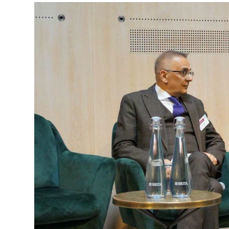
የኢትዮጵያ ኢኮኖሚ ከቡና ባሻገር
August 5, 2026
2ኛው የአዲስ ሚዲያ ኔትዎርክ አመራሮች እ
ሠራተኞች ስፖርት ፌስቲቫል በቴሌቪዥን ዘ
አሸናፊነት ተጠናቀቀ
August 1, 2026