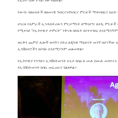
የኢኮኖሚው ምሰሶ ነው ብለዋል፡፡
የውጭ ባለሀብቶች በዘመናዊ ግብርና፣በግብርና ምርቶች ማቀነባበርና እሴ
ሀገሪቱ የአምራች ኢንዱስትሪውን ምርታማነት ለማሳደግ፣ ለተኪ ምርቶች ት
የሚያሳይ “የኢትዮጵያ ታምርት” ንቅናቄ በስፋት እየተተገበረ እንደሚገኝም
ወርቅን ጨምሮ ሌሎች ወሳኝና ስትራቴጂካዊ ማዕድናት መገኛ በሆነችው ኢ
ኢንቨስተሮችን እየሳቡ እንደሚገኙም ጠቁመዋል፡፡
የኢትዮጵያ የንግድና ኢንቨስትመንት ሁኔታ ከበፊቱ ሙሉ በሙሉ መቀየሩን
የኢንቨስትመንት ከባቢ መፈጠሩን ገልጸዋል።