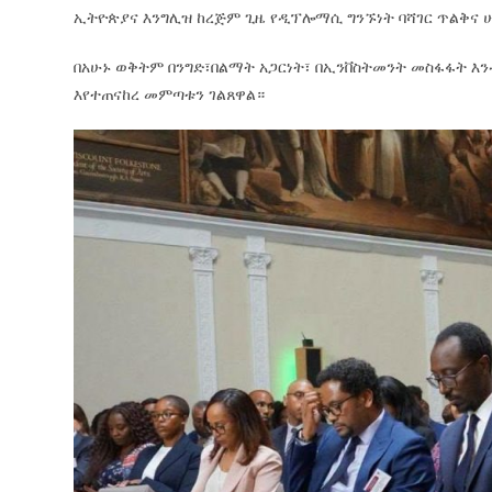
ኢትዮጵያና እንግሊዝ ከረጅም ጊዜ የዲፕሎማሲ ግንኙነት ባሻገር ጥልቅና 
በአሁኑ ወቅትም በንግድ፣በልማት አጋርነት፣ በኢንቨስትመንት መስፋፋት እን
እየተጠናከረ መምጣቱን ገልጸዋል።