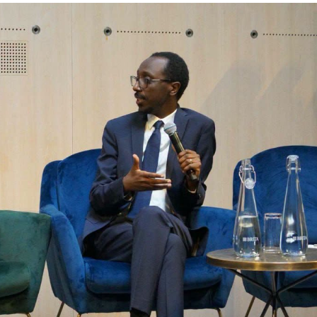
አዲስ ሚዲያ ኔትዎርክ በይዘት ስራዎቹ የሀ
ተቃውሞ የበዛበት የፊፋ አዲሱ እቅድ
ትርክትን በማረም እና የወል ትርክትን በመ
ና
የቤኒን የዲጂታል ትራንስፎርሜሽን እና ኢኖቬሽን
ሃላፊነቱን እየተወጣ ይገኛል
July 30, 2026
ርፍ
ሚኒስትር ማሁና አክፕሎጋን የኢፌዴሪ መሶብ
አገልግሎትን ጎበኙ
AmnAdmin
October 17, 2025
August 5, 2026