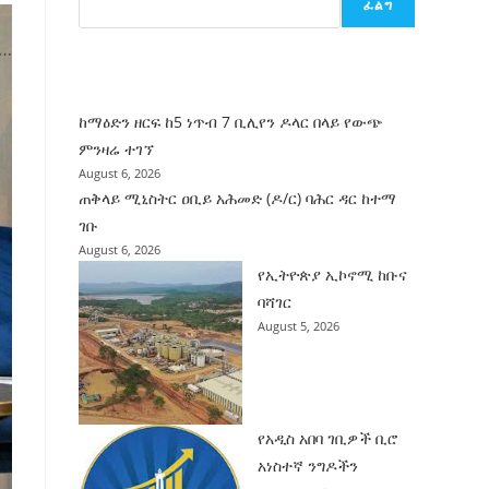
ፈልግ
ሰት
ገንባት
ዜና
ከማዕድን ዘርፍ ከ5 ነጥብ 7 ቢሊየን ዶላር በላይ የውጭ
ምንዛሬ ተገኘ
August 6, 2026
ጠቅላይ ሚኒስትር ዐቢይ አሕመድ (ዶ/ር) ባሕር ዳር ከተማ
ገቡ
August 6, 2026
የኢትዮጵያ ኢኮኖሚ ከቡና
ባሻገር
August 5, 2026
የአዲስ አበባ ገቢዎች ቢሮ
አነስተኛ ንግዶችን