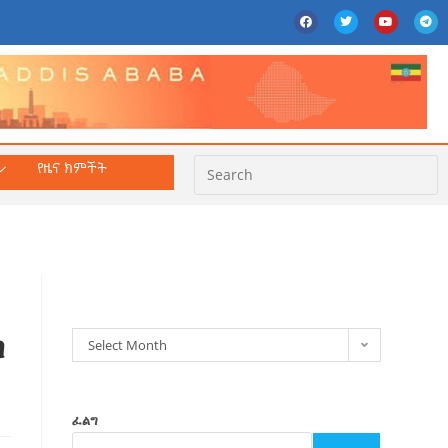
የዜና ክምችት
ክምችት
ስ
Select Month
ፈልግ