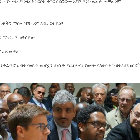
ረው የውጭ ምንዛሪ አቅርቦት ችግር በሪፎርሙ አማካኝነት ሊፈታ መቻሉንም
ጤቶችን ማስመዝገቡንም አብራርተዋል፡፡
 ማሳየቱን ጠቅሰዋል፡፡
 ጠቁመዋል፡፡
ቅ የተፈጥሮ ሀብት ባለቤት መሆኗን ያነሱት ሚኒስትሩ፤ የውጭ ባለሀብቶች በተለያዩ ዘርፎ