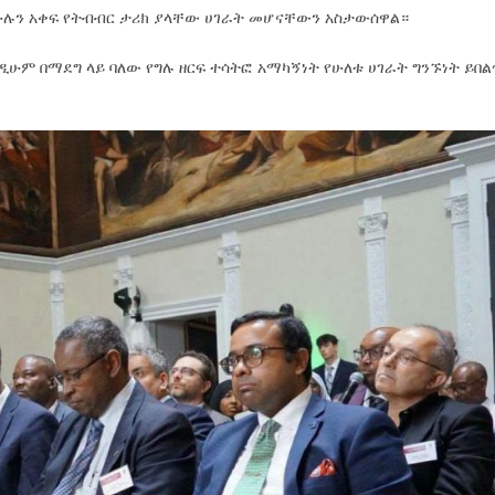
ሁሉን አቀፍ የትብብር ታሪክ ያላቸው ሀገራት መሆናቸውን አስታውሰዋል።
ዲሁም በማደግ ላይ ባለው የግሉ ዘርፍ ተሳትፎ አማካኝነት የሁለቱ ሀገራት ግንኙነት ይበል