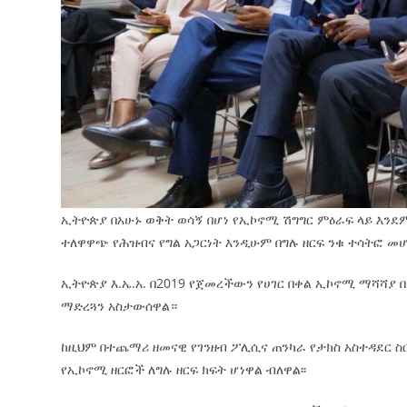
ኢትዮጵያ በአሁኑ ወቅት ወሳኝ በሆነ የኢኮኖሚ ሽግግር ምዕራፍ ላይ እን
ተለዋዋጭ የሕዝብና የግል አጋርነት እንዲሁም በግሉ ዘርፍ ንቁ ተሳትፎ መ
ኢትዮጵያ እ.ኤ.አ. በ2019 የጀመረችውን የሀገር በቀል ኢኮኖሚ ማሻሻያ 
ማድረጓን አስታውሰዋል።
ከዚህም በተጨማሪ ዘመናዊ የገንዘብ ፖሊሲና ጠንካራ የታክስ አስተዳደር 
የኢኮኖሚ ዘርፎች ለግሉ ዘርፍ ክፍት ሆነዋል ብለዋል፡፡