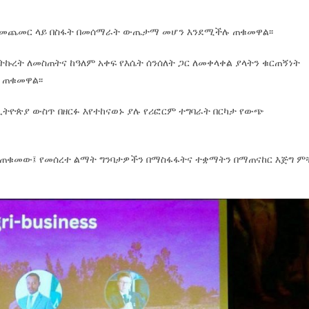
ት መጨመር ላይ በስፋት በመሰማራት ውጤታማ መሆን እንደሚችሉ ጠቁመዋል፡፡
ኩረት ለመስጠትና ከዓለም አቀፍ የእሴት ሰንሰለት ጋር ለመቀላቀል ያላትን ቁርጠኝነት
 ጠቁመዋል፡፡
ትዮጵያ ውስጥ በዘርፉ እየተከናወኑ ያሉ የሪፎርም ተግባራት በርካታ የውጭ
 ጠቁመው፤ የመሰረተ ልማት ግንባታዎችን በማስፋፋትና ተቋማትን በማጠናከር እጅግ ም