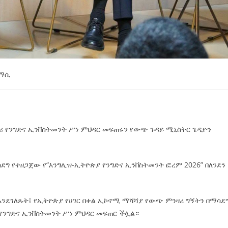
ማሲ
ሪ የንግድና ኢንቨስትመንት ሥነ ምህዳር መፍጠሩን የውጭ ጉዳይ ሚኒስትር ጌዲዮን
ደግ የተዘጋጀው የ“እንግሊዝ-ኢትዮጵያ የንግድና ኢንቨስትመንት ፎረም 2026” በለንደን
እንደገለጹት፤ የኢትዮጵያ የሀገር በቀል ኢኮኖሚ ማሻሻያ የውጭ ምንዛሪ ግኝትን በማሳደ
 የንግድና ኢንቨስትመንት ሥነ ምህዳር መፍጠር ችሏል።