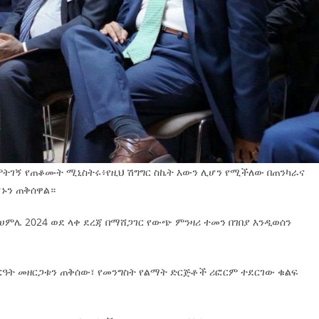
ደምትገኝ የጠቆሙት ሚኒስትሩ፥የዚህ ሽግግር ስኬት እውን ሊሆን የሚችለው በጠንካራና
ሆኑን ጠቅሰዋል።
በሀምሌ 2024 ወደ ላቀ ደረጃ በማሸጋገር የውጭ ምንዛሪ ተመን በገበያ እንዲወሰን
ስርዓት መዘርጋቱን ጠቅሰው፣ የመንግስት የልማት ድርጅቶች ሪፎርም ተደርገው ቁልፍ