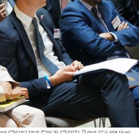
0 በመቶ የሚሆነውን የውጭ ምንዛሪ ገቢ የሚያስገኝና 75 በመቶ የሥራ ዕድል የፈጠረ