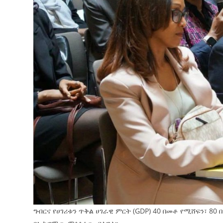
ግብርና የሀገሪቱን ጥቅል ሀገራዊ ምርት (GDP) 40 በመቶ የሚሸፍን፣ 8