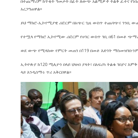
በተጨማሪም ከጥቂት ዓመታት በፊት ለውጭ አልሚዎች ትልቅ ፈተና የነበ
አረጋግጠዋል፡፡
ይህ ማክሮ-ኢኮኖሚያዊ ሪፎርም በአጭር ጊዜ ውስጥ ተጨባጭና ገንቢ ው
የተሟላ የማክሮ ኢኮኖሚው ሪፎርም የሀገር ውስጥ ገቢ በ61 በመቶ ጭማሪ
ወደ ውጭ የሚላከው የምርት መጠን በ119 በመቶ እድገት ማስመዝገቡንም
ኢትዮጵያ ከ120 ሚሊዮን በላይ ህዝብ ያላት፣ በአፍሪካ ትልቁ ገበያና እም
ላይ እንዲሰማሩ ጥሪ አቅርበዋል፡፡