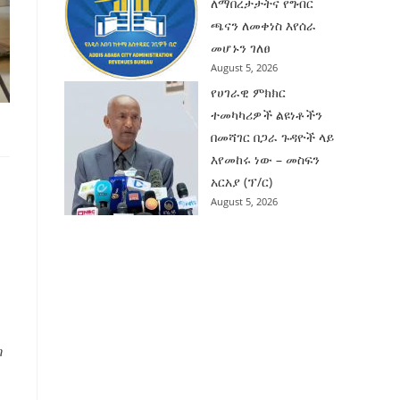
ለማበረታታትና የግብር
ጫናን ለመቀነስ እየሰራ
መሆኑን ገለፀ
August 5, 2026
የሀገራዊ ምክክር
ተመካካሪዎች ልዩነቶችን
በመሻገር በጋራ ጉዳዮች ላይ
እየመከሩ ነው – መስፍን
አርአያ (ፕ/ር)
August 5, 2026
ግ