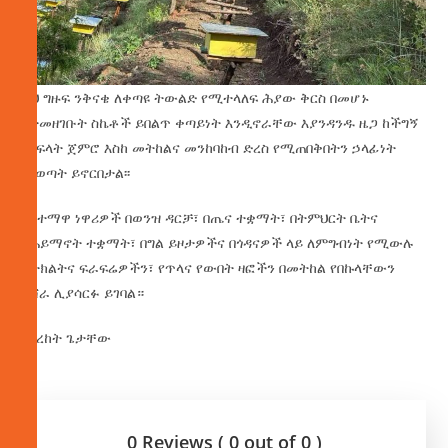
ይህ ግዙፍ ንቅናቄ ለቀጣዩ ትውልድ የሚተላለፍ ሕያው ቅርስ በመሆኑ
የተመዘገቡት ስኬቶች ይበልጥ ቀጣይነት እንዲኖራቸው እያንዳንዱ ዜጋ ከችግኝ
ማፍላት ጀምሮ እስከ መትከልና መንከባከብ ድረስ የሚጠበቅበትን ኃላፊነት
መወጣት ይኖርበታል፡፡
የከተማዋ ነዋሪዎች በወንዝ ዳርቻ፣ በጤና ተቋማት፣ በትምህርት ቤትና
በሐይማኖት ተቋማት፣ በግል ይዞታዎችና በጎዳናዎች ላይ ለምግብነት የሚውሉ
አትክልትና ፍራፍሬዎችን፣ የጥላና የውበት ዛፎችን በመትከል የበኩላቸውን
ዐሻራ ሊያሳርፉ ይገባል።
በበረከት ጌታቸው
0 Reviews ( 0 out of 0 )