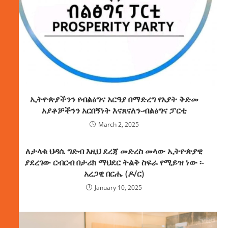
ኢትዮጵያችንን የብልፅግና አርዓያ በማድረግ የአያት ቅድመ
አያቶቻችንን አርበኝነት እናጸናለን-ብልፅግና ፓርቲ
March 2, 2025
ለታላቁ ህዳሴ ግድብ እዚህ ደረጃ መድረስ መላው ኢትዮጵያዊ
ያደረገው ርብርብ በታሪክ ማህደር ትልቅ ስፍራ የሚይዝ ነው ፡-
አረጋዊ በርሔ (ዶ/ር)
January 10, 2025