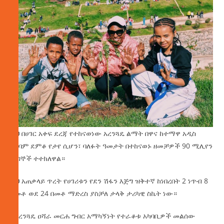
ይህ በሀገር አቀፍ ደረጃ የተከናወነው አረንጓዴ ልማት በዋና ከተማዋ አዲስ
አበባም ደምቆ የታየ ሲሆን፣ ባለፉት ዓመታት በተከናወኑ ዘመቻዎች 90 ሚሊየን
ችግኞች ተተክለዋል።
ይህ አጠቃላይ ጥረት የሀገሪቱን የደን ሽፋን እጅግ ዝቅተኛ ከነበረበት 2 ነጥብ 8
በመቶ ወደ 24 በመቶ ማድረስ ያስቻለ ታላቅ ታሪካዊ ስኬት ነው።
በአረንጓዴ ዐሻራ መርሐ ግብር አማካኝነት የተራቆቱ አካባቢዎች መልሰው