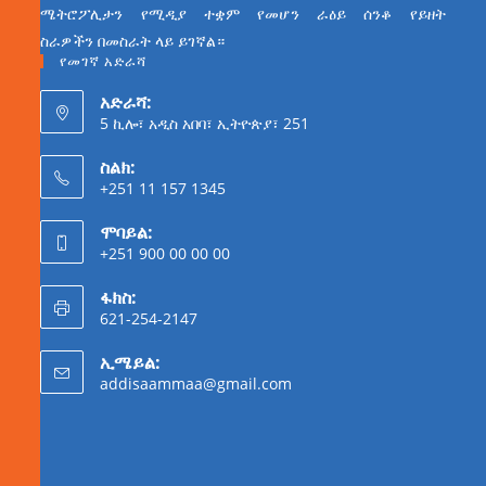
ሜትሮፖሊታን የሚዲያ ተቋም የመሆን ራዕይ ሰንቆ የይዘት
ስራዎችን በመስራት ላይ ይገኛል።
የመገኛ አድራሻ
አድራሻ:
5 ኪሎ፣ አዲስ አበባ፣ ኢትዮጵያ፣ 251
ስልክ:
+251 11 157 1345
ሞባይል:
+251 900 00 00 00
ፋክስ:
621-254-2147
ኢሜይል:
addisaammaa@gmail.com