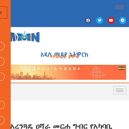
X
አዲስ ሚዲያ ኔትዎርክ
የትውልድ ድምፅ
የአረንጓዴ ዐሻራ መርሐ ግብር የአካባቢ