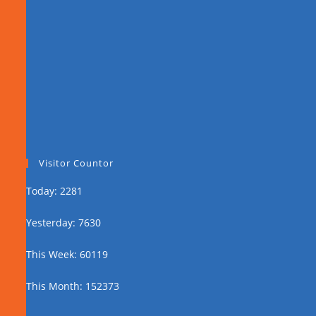
Visitor Countor
Today: 2281
Yesterday: 7630
This Week: 60119
This Month: 152373