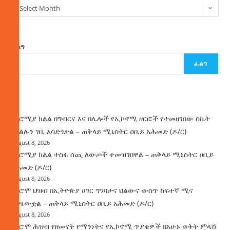
Select Month
ፈልግ
ፈልግ
ዜና
በኦሮሚያ ክልል በግብርና እና በሌሎች የኢኮኖሚ ዘርፎች የተመዘገበው ስኬት
የክልሉን ገቢ አሳድጎታል – ጠቅላይ ሚኒስትር ዐቢይ አሕመድ (ዶ/ር)
August 8, 2026
በኦሮሚያ ክልል ተስፋ ሰጪ ለውጦች ተመዝገበዋል – ጠቅላይ ሚኒስትር ዐቢይ
አሕመድ (ዶ/ር)
August 8, 2026
የኦሮሞ ህዝብ በኢትዮጵያ ሀገር ግንባታና ህልውና ውስጥ ከፍተኛ ሚና
ተጫውቷል – ጠቅላይ ሚኒስትር ዐቢይ አሕመድ (ዶ/ር)
August 8, 2026
የኦሮሞ ሕዝብ የዘመናት የማንነትና የኢኮኖሚ ጥያቄዎች በአሁኑ ወቅት ምላሽ