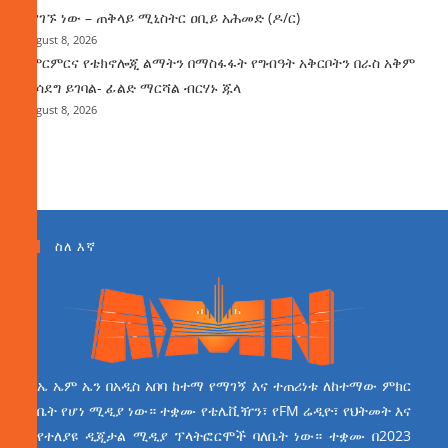
እያገኙ ነው – ጠቅላይ ሚኒስትር ዐቢይ አሕመድ (ዶ/ር)
August 8, 2026
የምርምርና የቴክኖሎጂ ልማትን በማስፋፋት የግብዓት አቅርቦትን በራስ አቅም
ማሳደግ ይገባል- ፊልድ ማርሻል ብርሃኑ ጁላ
August 8, 2026
ስለ እኛ
ኤ ኤም ኤን በአዲስ አበባ ከተማ የማገኝ እና ተጠሪነቱ ለከተማው ምክር
ቤት የሆነ ሚዲያ ነው። ተቋሙ የቴሌቪዥን፣ የFM ሬዲዮ፣ የህትመት እና
የተለያዩ ዲጂታል ሚዲያ ፕላትፎርሞች ባለቤት ነው። ተቋሙ በ2023