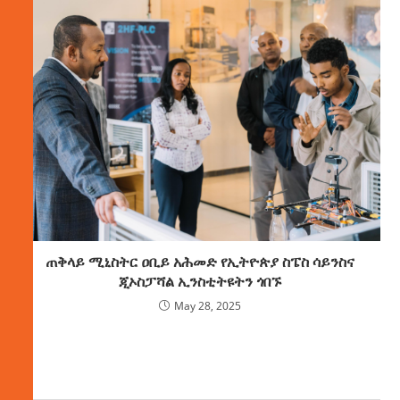
ጠቅላይ ሚኒስትር ዐቢይ አሕመድ የኢትዮጵያ ስፔስ ሳይንስና
ጂኦስፓሻል ኢንስቲትዩትን ጎበኙ
May 28, 2025
ክምችት