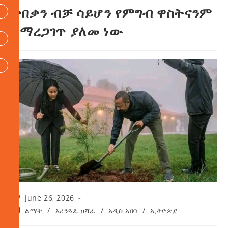
ጥበቃን ብቻ ሳይሆን የምግብ ዋስትናንም
ለማረጋገጥ ያለመ ነው
June 26, 2026
ልማት
/
አረንጓዴ ዐሻራ
/
አዲስ አበባ
/
ኢትዮጵያ