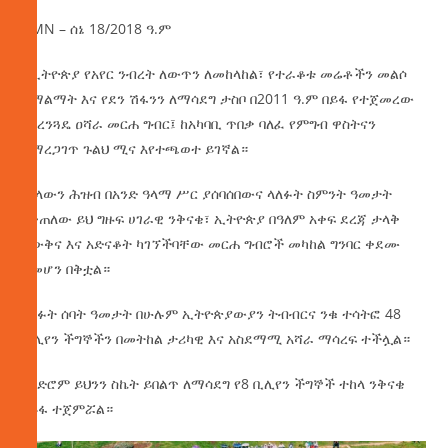
AMN – ሰኔ 18/2018 ዓ.ም
በኢትዮጵያ የአየር ንብረት ለውጥን ለመከላከል፣ የተራቆቱ መሬቶችን መልሶ
ለማልማት እና የደን ሽፋንን ለማሳደግ ታስቦ በ2011 ዓ.ም በይፋ የተጀመረው
የአረንጓዴ ዐሻራ መርሐ ግብር፤ ከአካባቢ ጥበቃ ባለፈ የምግብ ዋስትናን
ለማረጋገጥ ጉልህ ሚና እየተጫወተ ይገኛል።
መላውን ሕዝብ በአንድ ዓላማ ሥር ያሰባሰበውና ላለፉት ስምንት ዓመታት
የቀጠለው ይህ ግዙፍ ሀገራዊ ንቅናቄ፣ ኢትዮጵያ በዓለም አቀፍ ደረጃ ታላቅ
እውቅና እና አድናቆት ካገኘችባቸው መርሐ ግብሮች መካከል ግንባር ቀደሙ
ለመሆን በቅቷል።
ባለፉት ሰባት ዓመታት በሁሉም ኢትዮጵያውያን ትብብርና ንቁ ተሳትፎ 48
ቢሊየን ችግኞችን በመትከል ታሪካዊ እና አስደማሚ አሻራ ማሳረፍ ተችሏል።
ዘንድሮም ይህንን ስኬት ይበልጥ ለማሳደግ የ8 ቢሊየን ችግኞች ተከላ ንቅናቄ
በይፋ ተጀምሯል።