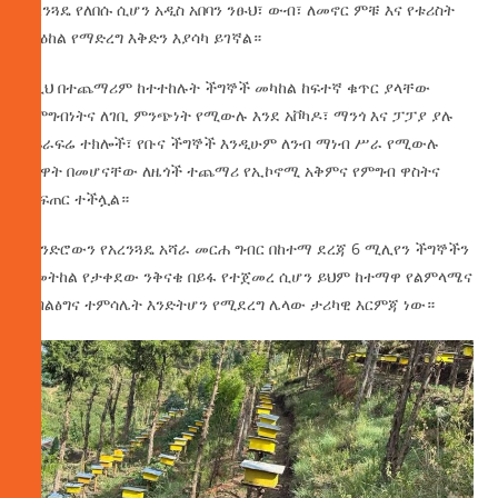
አረንጓዴ የለበሱ ሲሆን አዲስ አበባን ንፁህ፣ ውብ፣ ለመኖር ምቹ እና የቱሪስት
ማዕከል የማድረግ እቅድን እያሳካ ይገኛል።
ከዚህ በተጨማሪም ከተተከሉት ችግኞች መካከል ከፍተኛ ቁጥር ያላቸው
ለምግብነትና ለገቢ ምንጭነት የሚውሉ እንደ አቮካዶ፣ ማንጎ እና ፓፓያ ያሉ
የፍራፍሬ ተክሎች፣ የቡና ችግኞች እንዲሁም ለንብ ማነብ ሥራ የሚውሉ
ዕፅዋት በመሆናቸው ለዜጎች ተጨማሪ የኢኮኖሚ አቅምና የምግብ ዋስትና
መፍጠር ተችሏል።
የዘንድሮውን የአረንጓዴ አሻራ መርሐ ግብር በከተማ ደረጃ 6 ሚሊየን ችግኞችን
ለመትከል የታቀደው ንቅናቄ በይፋ የተጀመረ ሲሆን ይህም ከተማዋ የልምላሜና
የብልፅግና ተምሳሌት እንድትሆን የሚደረግ ሌላው ታሪካዊ እርምጃ ነው።