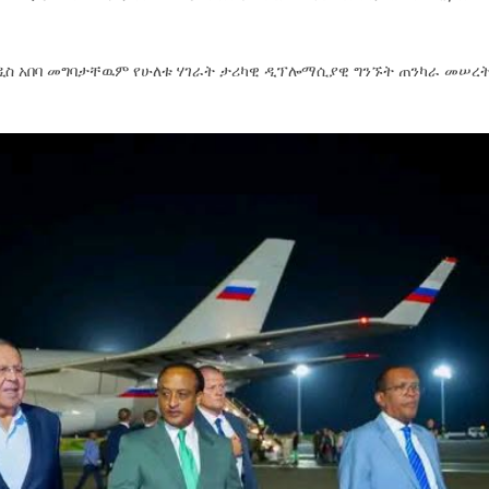
አዲስ አበባ መግባታቸዉም የሁለቱ ሃገራት ታሪካዊ ዲፕሎማሲያዊ ግንኙት ጠንካራ መሠረ