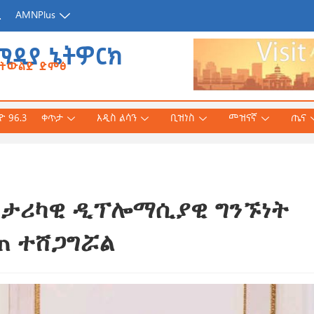
ጂ
AMNPlus
ሚዲያ ኔትዎርክ
የትውልድ ድምፅ
 96.3
ቀጥታ
አዲስ ልሳን
ቢዝነስ
መዝናኛ
ጤና
ከታሪካዊ ዲፕሎማሲያዊ ግንኙነት
አሕመድ (ዶ/ር)
ንኛ ተተርጉሞ በቅርቡ
ጠ ተሸጋግሯል
 3, 2026