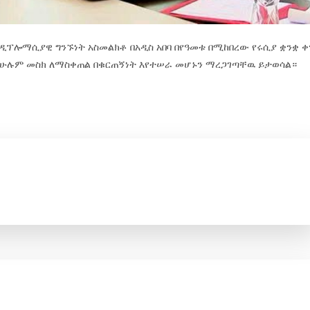
 ዲፕሎማሲያዊ ግንኙነት አስመልክቶ በአዲስ አበባ በየዓመቱ በሚከበረው የሩሲያ ቋንቋ ቀ
ት በሁሉም መስክ ለማስቀጠል በቁርጠኝነት እየተሠራ መሆኑን ማረጋገጣቸዉ ይታወሳል።