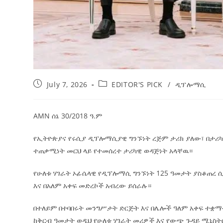
July 7, 2026
EDITOR'S PICK
/
ዲፕሎማሲ
AMN ሰኔ 30/2018 ዓ.ም
የኢትዮጵያና የሩሲያ ዲፕሎማሲያዊ ግንኙነት ረጅም ታሪክ ያለው፣ በታሪካ
ተጠቃሚነት መርህ ላይ የተመሰረተ ታሪካዊ ወዳጅነት አላቸዉ።
የሁለቱ ሃገራት ኦፊሴላዊ የዲፕሎማሲ ግንኙነት 125 ዓመታት ያስቆጠረ ሲ
እና በአለም አቀፍ መድረኮች አብረው ይሰራሉ።
በተለይም በተባበሩት መንግሥታት ድርጅት እና በሌሎች ዓለም አቀፍ ተቋማ
ከቅርብ ዓመታት ወዲህ የሁለቱ ሃገራት መሪዎች እና የውጭ ጉዳይ ሚኒስት