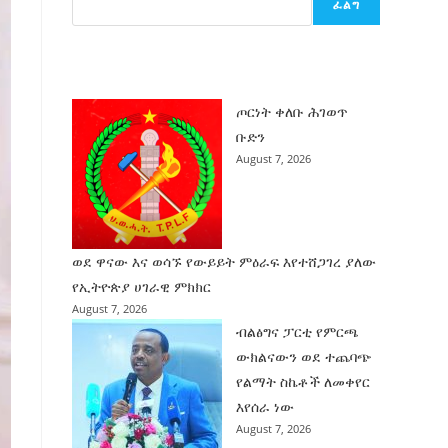
ፈልግ
ሰት
ገንባት
ዜና
ጦርነት ቀለቡ ሕገወጥ
ቡድን
August 7, 2026
ወደ ዋናው እና ወሳኙ የውይይት ምዕራፍ እየተሸጋገረ ያለው
የኢትዮጵያ ሀገራዊ ምክክር
August 7, 2026
ብልፅግና ፓርቲ የምርጫ
ውክልናውን ወደ ተጨባጭ
የልማት ስኬቶች ለመቀየር
እየሰራ ነው
August 7, 2026