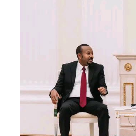
ብልፅግና ፓርቲ የምርጫ ውክልናውን ወደ
ተጨባጭ የልማት ስኬቶች ለመቀየር እየሰራ ነው
2ኛው የአዲስ ሚዲያ ኔትዎርክ አመራሮች እ
ሠራተኞች ስፖርት ፌስቲቫል በቴሌቪዥን ዘ
August 7, 2026
አሸናፊነት ተጠናቀቀ
August 1, 2026