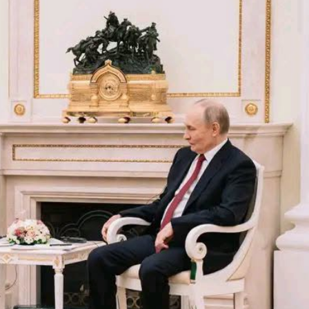
ኢትዮጵያ የቀጣናውን ኢኮኖሚያዊ ገጽታ በአዲስ
አዲስ ሚዲያ ኔትዎርክ በይዘት ስራዎቹ የሀ
መልኩ እየቀረጸች ነው-ፈርስት ፖስት
ተቃውሞ የበዛበት የፊፋ አዲሱ እቅድ
ትርክትን በማረም እና የወል ትርክትን በመ
ና
ሃላፊነቱን እየተወጣ ይገኛል
August 7, 2026
July 30, 2026
ርፍ
AmnAdmin
October 17, 2025