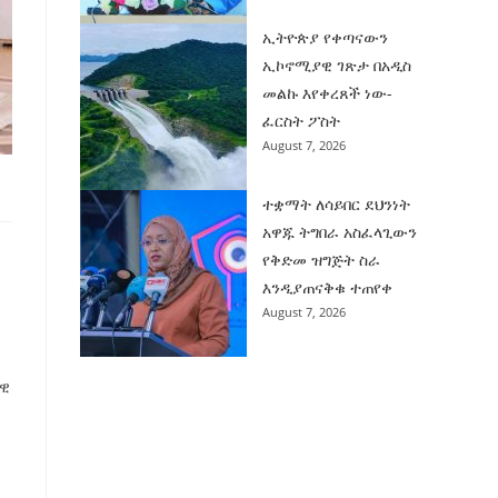
ኢትዮጵያ የቀጣናውን
ኢኮኖሚያዊ ገጽታ በአዲስ
መልኩ እየቀረጸች ነው-
ፈርስት ፖስት
August 7, 2026
ተቋማት ለሳይበር ደህንነት
አዋጁ ትግበራ አስፈላጊውን
የቅድመ ዝግጅት ስራ
እንዲያጠናቅቁ ተጠየቀ
August 7, 2026
ላዊ