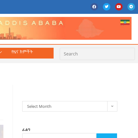
የዜና ክምችት
ክምችት
Select Month
ፈልግ