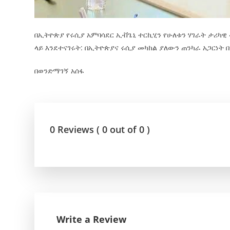
በኢትዮጵያ የሩሲያ አምባሳደር ኢቭጌኒ ተርኪሂን የሁለቱን ሃገራት ታሪካዊ
ላይ እንደተናገሩት: በኢትዮጵያና ሩሲያ መካከል ያለውን ጠንካራ አጋርነ
በወንድማገኝ አሰፋ
0 Reviews ( 0 out of 0 )
Write a Review