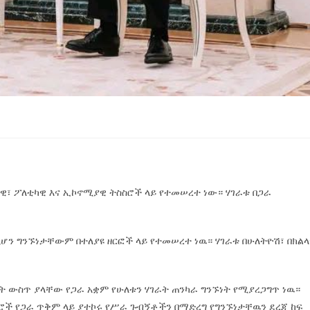
ዊ፣ ፖለቲካዊ እና ኢኮኖሚያዊ ትስስሮች ላይ የተመሠረተ ነው። ሃገራቱ በጋራ
ሆን ግንኙነታቸውም በተለያዩ ዘርፎች ላይ የተመሠረተ ነዉ። ሃገራቱ በሁለትዮሽ፣ በክል
ት ውስጥ ያላቸው የጋራ አቋም የሁለቱን ሃገራት ጠንካራ ግንኙነት የሚያረጋግጥ ነዉ።
ሮች የጋራ ጥቅም ላይ ያተኮሩ የሥራ ጉብኝቶችን በማድረግ የግንኙነታቸዉን ደረጃ ከፍ