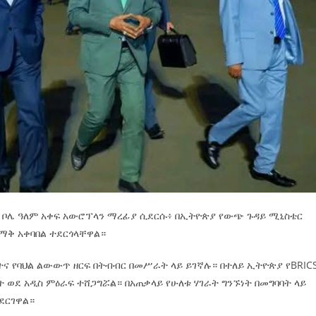
ባ ቦሌ ዓለም አቀፍ አውሮፕላን ማረፊያ ሲደርሱ፥ በኢትዮጵያ የውጭ ጉዳይ ሚኒስቴር
ደማቅ አቀባበል ተደርጎላቸዋል።
ትና የባህል ልውውጥ ዘርፍ በትብብር በመሥራት ላይ ይገኛሉ። በተለይ ኢትዮጵያ የBRIC
 ወደ አዲስ ምዕራፍ ተሸጋግሯል። በአጠቃላይ የሁለቱ ሃገራት ግንኙነት በመግባባት ላይ
ደርገዋል።