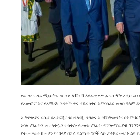
የውጭ ጉዳይ ሚኒስትሩ ሰርጌይ ላቭሮቭ ለይፋዊ የሥራ ጉብኝት አዲስ አበ
የአውሮፓ እና የአሜሪካ ጉዳዮች ዋና ዳይሬክተር አምባሳደር መለስ ዓለም 
ኢትዮጵያና ሩሲያ በኢነርጂና ቴክኖሎጂ: ንግድና ኢንቨስትመንት: በትምህር
አባል ሃገራትን መቀላቀሏን ተከትሎ የሁለቱ ሃገራት ዲፕሎማሲያዊ ግንኙነት
የተመሠረተ ከመሆኑም በላይ በጋራ የልማት ግቦች ላይ ያተኮረ መሆኑ ልዩ ያ