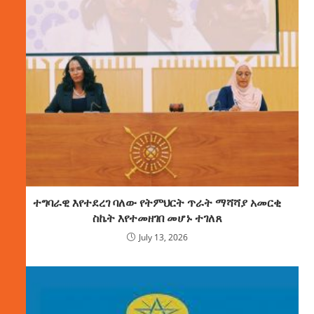
ተግባራዊ እየተደረገ ባለው የትምህርት ጥራት ማሻሻያ አመርቂ
ስኬት እየተመዘገበ መሆኑ ተገለጸ
July 13, 2026