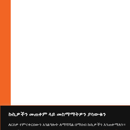
ኩኪዎችን መጠቀም ላይ መስማማትዎን ያሳውቁን
ለርስዎ የምናቀርበውን አገልግሎት ለማሻሻል በማሰብ ኩኪዎችን እንጠቀማለን።