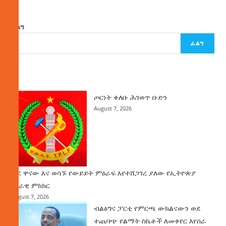
ፈልግ
ፈልግ
ዜና
ጦርነት ቀለቡ ሕገወጥ ቡድን
August 7, 2026
ወደ ዋናው እና ወሳኙ የውይይት ምዕራፍ እየተሸጋገረ ያለው የኢትዮጵያ
ሀገራዊ ምክክር
August 7, 2026
ብልፅግና ፓርቲ የምርጫ ውክልናውን ወደ
ተጨባጭ የልማት ስኬቶች ለመቀየር እየሰራ