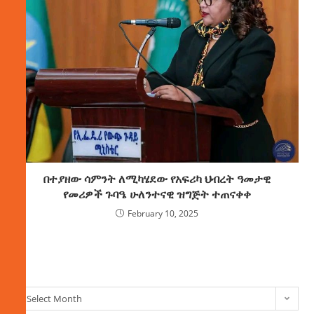
በተያዘው ሳምንት ለሚካሄደው የአፍሪካ ህብረት ዓመታዊ
የመሪዎች ጉባዔ ሁለንተናዊ ዝግጅት ተጠናቀቀ
February 10, 2025
ክምችት
Select Month