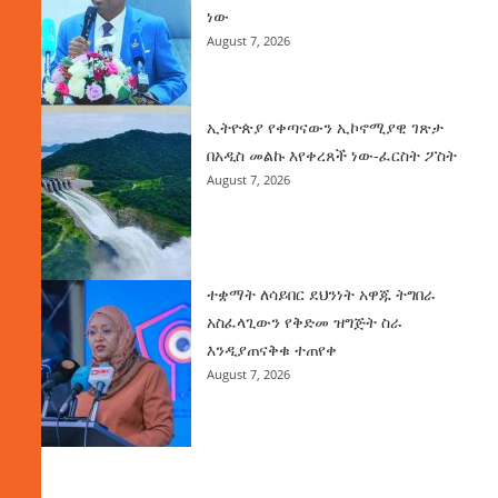
ነው
August 7, 2026
ኢትዮጵያ የቀጣናውን ኢኮኖሚያዊ ገጽታ
በአዲስ መልኩ እየቀረጸች ነው-ፈርስት ፖስት
August 7, 2026
ተቋማት ለሳይበር ደህንነት አዋጁ ትግበራ
አስፈላጊውን የቅድመ ዝግጅት ስራ
እንዲያጠናቅቁ ተጠየቀ
August 7, 2026