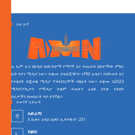
ስለ እኛ
ኤ ኤም ኤን በአዲስ አበባ ከተማ የማገኝ እና ተጠሪነቱ ለከተማው ምክር
ቤት የሆነ ሚዲያ ነው። ተቋሙ የቴሌቪዥን፣ የFM ሬዲዮ፣ የህትመት እና
የተለያዩ ዲጂታል ሚዲያ ፕላትፎርሞች ባለቤት ነው። ተቋሙ በ2023
ሜትሮፖሊታን የሚዲያ ተቋም የመሆን ራዕይ ሰንቆ የይዘት
ስራዎችን በመስራት ላይ ይገኛል።
የመገኛ አድራሻ
አድራሻ:
5 ኪሎ፣ አዲስ አበባ፣ ኢትዮጵያ፣ 251
ስልክ: