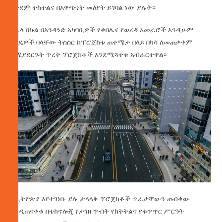
በቅደም ተከተልና በአዋጭነት መለየት ይገባል ነው ያሉት።
በሌላ በኩል በአንዳንድ አካባቢዎች የቀበሌና የወረዳ አመራሮች እንዲሁም
ነጋዴዎች ባላቸው ትስስር ከፕሮጀክቱ ጠቀሜታ በላይ በካሳ ለመጠቃቀም
በሚያደርጉት ጥረት ፕሮጀክቶች እንደሚጓተቱ አብራርተዋል፡፡
በኢትዮጵያ እየተገነቡ ያሉ ታላላቅ ፕሮጀክቶች ጥራታቸውን ጠብቀው
እንዲጠናቀቁ በቴክኖሎጂ የታገዘ ጥብቅ የክትትልና የቁጥጥር ሥርዓት