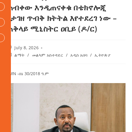
ጠብቀው እንዲጠናቀቁ በቴክኖሎጂ
የታገዘ ጥብቅ ክትትል እየተደረገ ነው –
ጠቅላይ ሚኒስትር ዐቢይ (ዶ/ር)
July 8, 2026
ልማት
/
መልካም አስተዳደር
/
አዲስ አበባ
/
ኢትዮጵያ
AMN -ሰኔ 30/2018 ዓ.ም