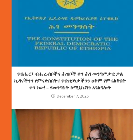
የብሔር፣ ብሔረ-ሰቦችና ሕዝቦች ቀን ሕገ መንግሥታዊ ቃል
ኪዳናችንን የምናድስበትና የብዝኃነታችንን ዐቅም የምናልቅበት
ቀን ነው! – የመንግስት ኮሚኒኬሽን አገልግሎት
December 7, 2025