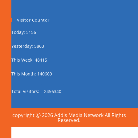
Visitor Countor
Today: 5156
Yesterday: 5863
This Week: 48415
This Month: 140669
Total Visitors:
2456340
copyright Ⓒ 2026 Addis Media Network All Rights
Reserved.