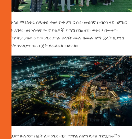
ጠቅላይ ሚኒስትሩ በሕዝብ ተወካዮች ምክር ቤት መደበኛ ስብሰባ ላይ ከምክር
ቤት አባላት ለተነሱላቸው ጥያቄዎች ምላሽ በሰጡበት ወቅት፤ በመላው
ኢትዮጵያ ያለውን የመንገድ ሥራ ፍላጎት ሙሉ በሙሉ ለማሟላት ቢያንስ
ሁለት ትሪሊየን ብር በጀት ይፈልጋል ብለዋል፡፡
በዚህም ሁሉንም በጀት ለመንገድ ብቻ ማዋል ስለማይቻል ፕሮጀክቶችን