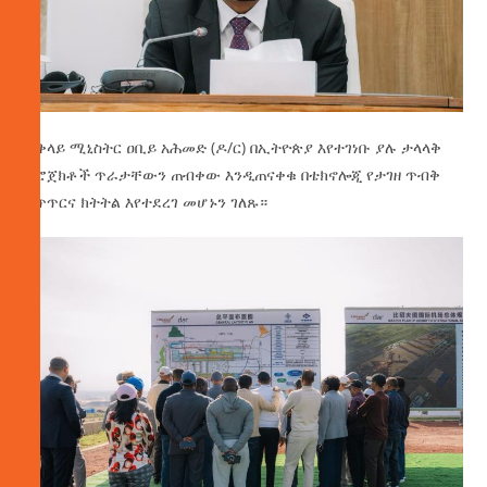
ጠቅላይ ሚኒስትር ዐቢይ አሕመድ (ዶ/ር) በኢትዮጵያ እየተገነቡ ያሉ ታላላቅ
ፕሮጀክቶች ጥራታቸውን ጠብቀው እንዲጠናቀቁ በቴክኖሎጂ የታገዘ ጥብቅ
ቁጥጥርና ክትትል እየተደረገ መሆኑን ገለጹ።