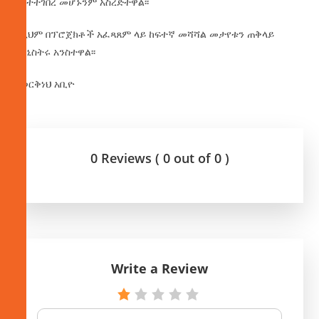
እየተተገበረ መሆኑንም አስረድተዋል፡፡
በዚህም በፕሮጀክቶች አፈጻጸም ላይ ከፍተኛ መሻሻል መታየቱን ጠቅላይ
ሚኒስትሩ አንስተዋል፡፡
በወርቅነህ አቢዮ
0 Reviews ( 0 out of 0 )
Write a Review