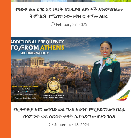
የዓድዋ ድል ሀገር እና ነጻነት ከጊዜያዊ ልዩነቶች እንደሚበልጡ
ትምህርት የሚሰጥ ነው-ዶክተር ተሾመ አበራ
February 27, 2025
የኢትዮጵያ አየር መንገድ ወደ ግሪክ አቴንስ የሚያደርገውን በረራ
በሳምንት ወደ ስድስት ቀናት ሊያሳድግ መሆኑን ገለጸ
September 18, 2024