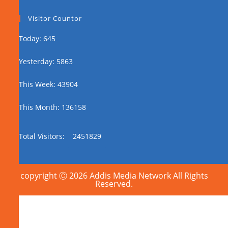
Visitor Countor
Today: 645
Yesterday: 5863
This Week: 43904
This Month: 136158
Total Visitors:
2451829
copyright Ⓒ 2026 Addis Media Network All Rights
Reserved.