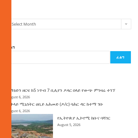
ክምችት
Select Month
ፈልግ
ፈልግ
ዜና
ከማዕድን ዘርፍ ከ5 ነጥብ 7 ቢሊየን ዶላር በላይ የውጭ ምንዛሬ ተገኘ
August 6, 2026
ጠቅላይ ሚኒስትር ዐቢይ አሕመድ (ዶ/ር) ባሕር ዳር ከተማ ገቡ
August 6, 2026
የኢትዮጵያ ኢኮኖሚ ከቡና ባሻገር
August 5, 2026