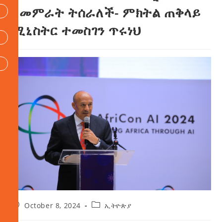
ለመምራት ትሰራለች- ምክትል ጠቅላይ
ሚኒስትር ተመስገን ጥሩነህ
October 8, 2024
ኢትዮጵያ