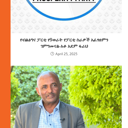
የብልፅግና ፓርቲ የ9ወራት የፓርቲ ስራዎች አፈፃፀምን
ገምግመናል-አቶ አደም ፋራህ
April 25, 2025