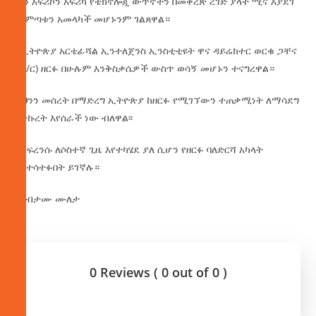
ፓን አፍሪኮን አፍሪካ የቴክኖሎጂ ውጥኖችን በመቅረጽ ረገድ ያላት ሚና እያደገ
መምጣቱን አመላካች መሆኑንም ገልጸዋል።
የኢትዮጵያ አርቴፊሻል ኢንተለጀንስ ኢንስቲቲዩት ዋና ዳይሬክተር ወርቁ ጋቸና
(ዶ/ር) ዘርፉ በሁሉም እንቅስቃሴዎች ውስጥ ወሳኝ መሆኑን ተናግረዋል።
ይህንን መሰረት በማድረግ ኢትዮጵያ ከዘርፉ የሚገኘውን ተጠቃሚነት ለማሳደግ
በትኩረት እየሰራች ነው ብለዋል፡፡
ኮንፍረንሱ ለሶስተኛ ጊዜ እየተካሄደ ያለ ሲሆን የዘርፉ ባለድርሻ አካላት
እየተሳተፉበት ይገኛሉ።
በሃብታሙ ሙለታ
0 Reviews ( 0 out of 0 )