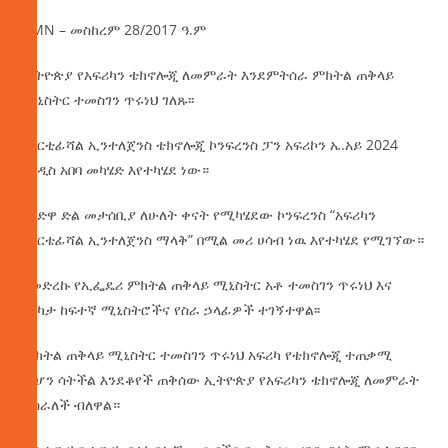
AMN – መስከረም 28/2017 ዓ.ም
ኢትዮጵያ የአፍሪካን ቴክኖሎጂ ለመምራት እንደምትሰራ ምክትል ጠቅላይ
ሚኒስትር ተመስገን ጥሩነህ ገለጹ፡፡
የአርቲፊሻል ኢንተለጀንስ ቴክኖሎጂ ኮንፍረንስ ፓን አፍሪኮን ኤ.አይ 2024
በአዲስ አበባ መካሄድ እየተካሄደ ነው።
በዓድዋ ድል መታሰቢያ ለሁለት ቀናት የሚካሄደው ኮንፍረንስ “አፍሪካን
በአርቴፊሻል ኢንተለጀንስ ማላቅ” በሚል መሪ ሀሳብ ነዉ እየተካሄደ የሚገኘው።
በመድረኩ የኢፌዴሪ ምክትል ጠቅላይ ሚኒስትር አቶ ተመስገን ጥሩነህ እና
በርካታ ከፍተኛ ሚኒስትሮችና የስራ ኃላፊዎች ተገኝተዋል፡፡
ምክትል ጠቅላይ ሚኒስትር ተመስገን ጥሩነህ አፍሪካ የቴክኖሎጂ ተጠቃሚ
መሆን ሳትችል እንደቆየች ጠቅሰው ኢትዮጵያ የአፍሪካን ቴክኖሎጂ ለመምራት
ትሰራለች ብለዋል።