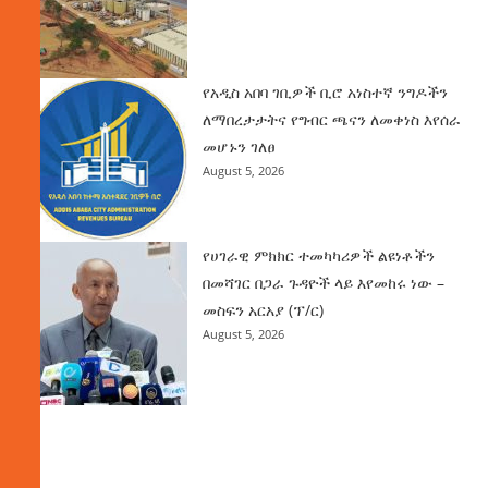
የአዲስ አበባ ገቢዎች ቢሮ አነስተኛ ንግዶችን
ለማበረታታትና የግብር ጫናን ለመቀነስ እየሰራ
መሆኑን ገለፀ
August 5, 2026
የሀገራዊ ምክክር ተመካካሪዎች ልዩነቶችን
በመሻገር በጋራ ጉዳዮች ላይ እየመከሩ ነው –
መስፍን አርአያ (ፕ/ር)
August 5, 2026