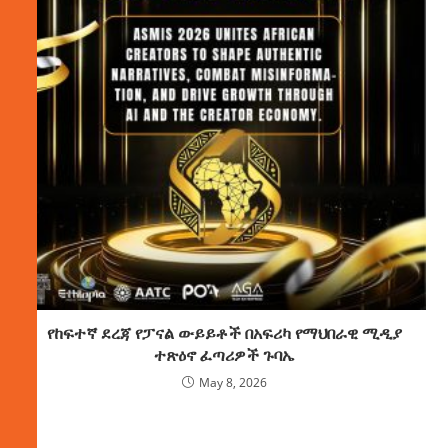
የከፍተኛ ደረጃ የፓናል ውይይቶች በአፍሪካ የማህበራዊ ሚዲያ
ተጽዕኖ ፈጣሪዎች ጉባኤ
May 8, 2026
ክምችት