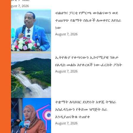
August 7, 2026
ብልፅግና ፓርቲ የምርጫ ውክልናውን ወደ
ተጨባጭ የልማት ስኬቶች ለመቀየር እየሰራ
ነው
August 7, 2026
ኢትዮጵያ የቀጣናውን ኢኮኖሚያዊ ገጽታ
በአዲስ መልኩ እየቀረጸች ነው-ፈርስት ፖስት
August 7, 2026
ተቋማት ለሳይበር ደህንነት አዋጁ ትግበራ
አስፈላጊውን የቅድመ ዝግጅት ስራ
እንዲያጠናቅቁ ተጠየቀ
August 7, 2026