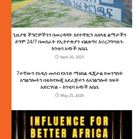
ጊዜያዊ ችግሮቻችንን በመረዳዳት እየተሻገርን ለዘላቂ ልማታችን
ደግሞ 24/7 በመስራት የኢትዮጵያን ብልጽግና እናረጋግጣለን-
ከንቲባ አዳነች አቤቤ
April 20, 2025
7ተኛውን የአዲስ መሶብ የአንድ ማዕከል ዲጂታል የመንግስት
አግልግሎትን በቴክኖሎጂ አደራጅተን ለአገልግሎት ክፍት
አድርገናል – ከንቲባ አዳነች አቤቤ
May 25, 2026