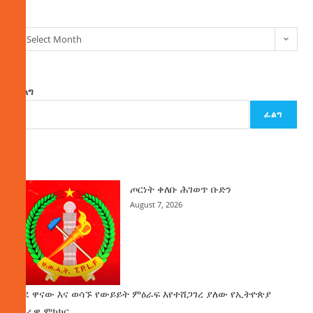
Select Month
ፈልግ
ፈልግ
ዜና
ጦርነት ቀለቡ ሕገወጥ ቡድን
August 7, 2026
ወደ ዋናው እና ወሳኙ የውይይት ምዕራፍ እየተሸጋገረ ያለው የኢትዮጵያ
ሀገራዊ ምክክር