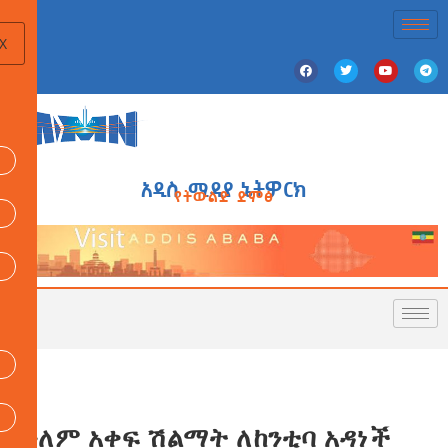
X
አዲስ ሚዲያ ኔትዎርክ
የትውልድ ድምፅ
ዓለም አቀፍ ሽልማት ለከንቲባ አዳነች