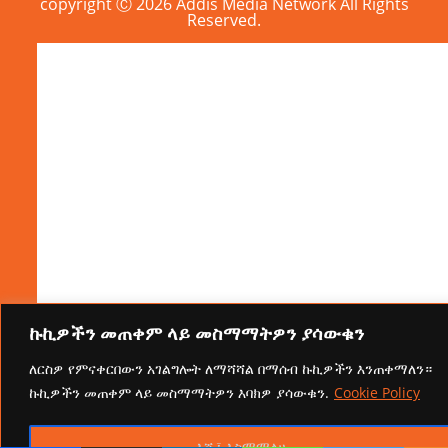
copyright Ⓒ 2026 Addis Media Network All Rights
Reserved.
ኩኪዎችን መጠቀም ላይ መስማማትዎን ያሳውቁን
ለርስዎ የምናቀርበውን አገልግሎት ለማሻሻል በማሰብ ኩኪዎችን እንጠቀማለን።
ኩኪዎችን መጠቀም ላይ መስማማትዎን እባክዎ ያሳውቁን.
Cookie Policy
እሺ፤ እስማማለሁ