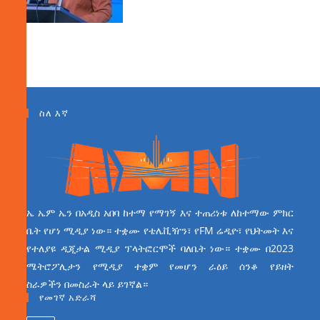
ስለ እኛ
ኤ ኤም ኤን በአዲስ አበባ ከተማ የማገኝ እና ተጠሪነቱ ለከተማው ምክር
ቤት የሆነ ሚዲያ ነው። ተቋሙ የቴሌቪዥን፣ የFM ሬዲዮ፣ የህትመት እና
የተለያዩ ዲጂታል ሚዲያ ፕላትፎርሞች ባለቤት ነው። ተቋሙ በ2023
ሜትሮፖሊታን የሚዲያ ተቋም የመሆን ራዕይ ሰንቆ የይዘት
ስራዎችን በመስራት ላይ ይገኛል።
የመገኛ አድራሻ