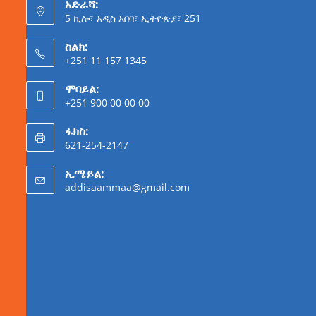
አድራሻ:
5 ኪሎ፣ አዲስ አበባ፣ ኢትዮጵያ፣ 251
ስልክ:
+251 11 157 1345
ሞባይል:
+251 900 00 00 00
ፋክስ:
621-254-2147
ኢሜይል:
addisaammaa@gmail.com