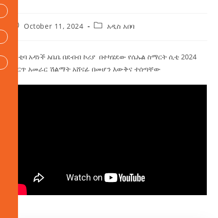
October 11, 2024
አዲስ አበባ
ከንቲባ አዳነች አቤቤ በደብብ ኮሪያ በተካሄደው የሴኡል ስማርት ሲቲ 2024
ምርጥ አመራር ሽልማት አሸናፊ በመሆን እውቅና ተሰጣቸው