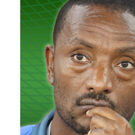
ብልፅግና ፓርቲ የምርጫ ውክልናውን ወደ
ተጨባጭ የልማት ስኬቶች ለመቀየር እየሰራ ነው
2ኛው የአዲስ ሚዲያ ኔትዎርክ አመራሮች እ
ሠራተኞች ስፖርት ፌስቲቫል በቴሌቪዥን ዘ
August 7, 2026
አሸናፊነት ተጠናቀቀ
August 1, 2026