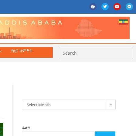
የዜና ክምችት
ክምችት
Select Month
ፈልግ