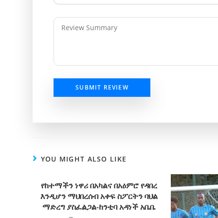
SUBMIT REVIEW
YOU MIGHT ALSO LIKE
የከተማችን ነዋሪ በአካልና በአዕምሮ የዳበረ
እንዲሆን ማህበረሰብ አቀፍ ስፖርትን ባህል
ማድረግ ያስፈልጋል-ከንቲባ አዳነች አቤቤ