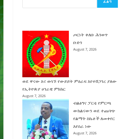
ፈልግ
ሰት
ገንባት
ዜና
ጦርነት ቀለቡ ሕገወጥ
ቡድን
August 7, 2026
ወደ ዋናው እና ወሳኙ የውይይት ምዕራፍ እየተሸጋገረ ያለው
የኢትዮጵያ ሀገራዊ ምክክር
August 7, 2026
ብልፅግና ፓርቲ የምርጫ
ውክልናውን ወደ ተጨባጭ
የልማት ስኬቶች ለመቀየር
እየሰራ ነው
August 7, 2026