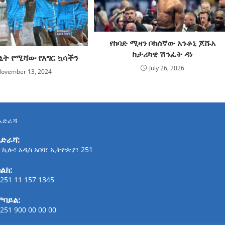
የከባድ ሚዛን ቦክሰኛው አንቶኒ ጆሹአ
ከታሪካዊ ሽንፈት ዳነ
ኒት የሚሻው የእግር ኳሳችን
July 26, 2026
ovember 13, 2024
አድራሻ
አድራሻ:
 ኪሎ፣ አዲስ አበባ፣ ኢትዮጵያ፣ 251
ልክ:
251 11 157 1345
ሞባይል:
251 900 00 00 00