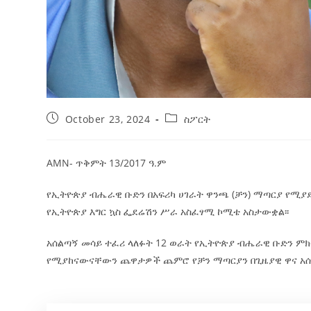
October 23, 2024
ስፖርት
AMN- ጥቅምት 13/2017 ዓ.ም
የኢትዮጵያ
ብሔራዊ ቡድን በአፍሪካ ሀገራት ዋንጫ (ቻን) ማጣርያ የሚ
የኢትዮጵያ እግር ኳስ ፌደሬሽን ሥራ አስፈፃሚ ኮሚቴ አስታውቋል፡፡
አሰልጣኝ መሳይ ተፈሪ ላለፉት 12 ወራት የኢትዮጵያ ብሔራዊ ቡድን ምክ
የሚያከናውናቸውን ጨዋታዎች ጨምሮ የቻን ማጣርያን በጊዜያዊ ዋና አሰል