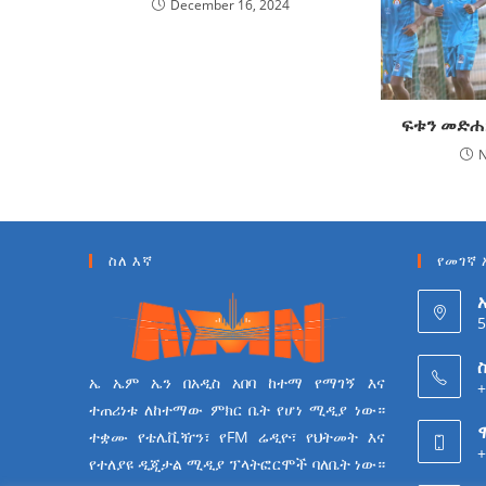
December 16, 2024
ፍቱን መድሐ
N
ስለ እኛ
የመገኛ 
5
ስ
ኤ ኤም ኤን በአዲስ አበባ ከተማ የማገኝ እና
+
ተጠሪነቱ ለከተማው ምክር ቤት የሆነ ሚዲያ ነው።
ተቋሙ የቴሌቪዥን፣ የFM ሬዲዮ፣ የህትመት እና
+
የተለያዩ ዲጂታል ሚዲያ ፕላትፎርሞች ባለቤት ነው።