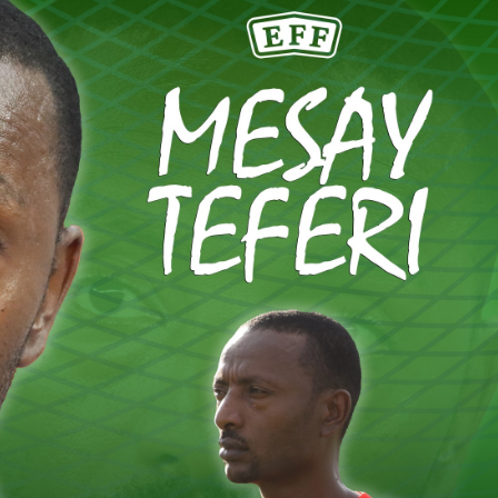
ኢትዮጵያ የቀጣናውን ኢኮኖሚያዊ ገጽታ በአዲስ
አዲስ ሚዲያ ኔትዎርክ በይዘት ስራዎቹ የሀ
መልኩ እየቀረጸች ነው-ፈርስት ፖስት
ተቃውሞ የበዛበት የፊፋ አዲሱ እቅድ
ትርክትን በማረም እና የወል ትርክትን በመ
ና
ሃላፊነቱን እየተወጣ ይገኛል
August 7, 2026
July 30, 2026
ርፍ
AmnAdmin
October 17, 2025