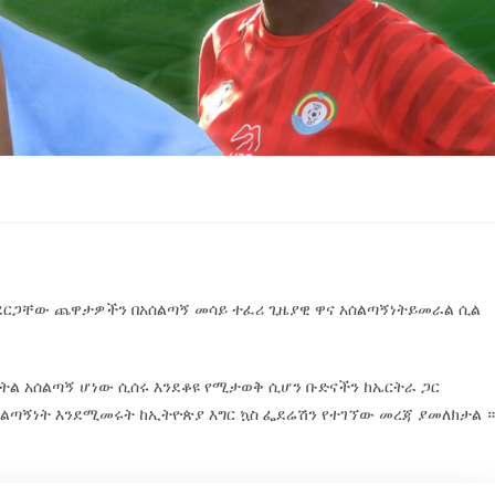
ያደርጋቸው ጨዋታዎችን በአሰልጣኝ መሳይ ተፈሪ ጊዜያዊ ዋና አሰልጣኝነትይመራል ሲል
ትል አሰልጣኝ ሆነው ሲሰሩ እንደቆዩ የሚታወቅ ሲሆን ቡድናችን ከኤርትራ ጋር
ጣኝነት እንደሚመሩት ከኢትዮጵያ እግር ኳስ ፌደሬሽን የተገኘው መረጃ ያመለክታል 