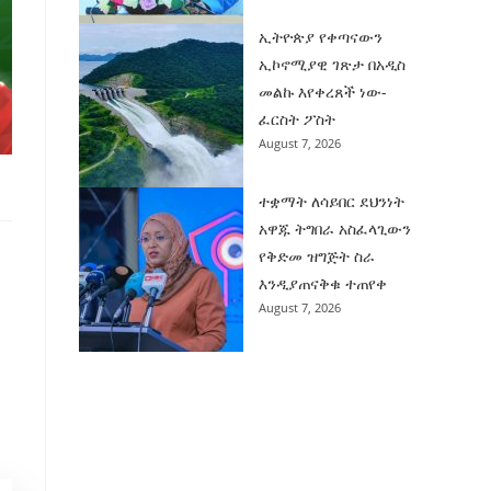
ኢትዮጵያ የቀጣናውን
ኢኮኖሚያዊ ገጽታ በአዲስ
መልኩ እየቀረጸች ነው-
ፈርስት ፖስት
August 7, 2026
ተቋማት ለሳይበር ደህንነት
አዋጁ ትግበራ አስፈላጊውን
የቅድመ ዝግጅት ስራ
እንዲያጠናቅቁ ተጠየቀ
August 7, 2026
።