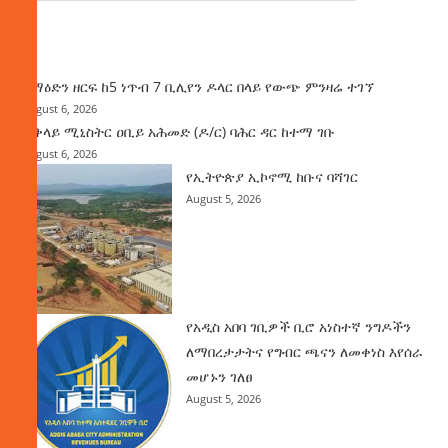
ዜና
ከማዕድን ዘርፍ ከ5 ነጥብ 7 ቢሊየን ዶላር በላይ የውጭ ምንዛሬ ተገኘ
August 6, 2026
ጠቅላይ ሚኒስትር ዐቢይ አሕመድ (ዶ/ር) ባሕር ዳር ከተማ ገቡ
August 6, 2026
የኢትዮጵያ ኢኮኖሚ ከቡና ባሻገር
August 5, 2026
የአዲስ አበባ ገቢዎች ቢሮ አነስተኛ ንግዶችን
ለማበረታታትና የግብር ጫናን ለመቀነስ እየሰራ
መሆኑን ገለፀ
August 5, 2026