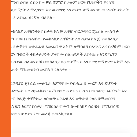
በምግብ ሰብል ራስን ከመቻል ጀምሮ በሁሉም ዘርፍ የህዝቦችን ፍትሃዊ
ተጠቃሚነት ለማረጋገጥ እና ውስጣዊ አንድነትን ለማጠናከር መንግስት ትኩረት
ሰጥቶ እየሰራ ይገኛል ብለዋል።
የመከላከያ አዛዥነትእና ስታፍ ኮሌጅ አዛዥ ብርጋዲየር ጄኔራል ሙሉጌታ
አምባቸው በበኩላቸው የመከላከያ አዛዥነት እና ስታፍ ኮሌጅ የመከላከያ
ሰራዊታችንን ወታደራዊ አመራሮች አቅም ለማሳደግ በአጭር እና በረዥም ኮርስ
መርሃ ግብሮች ተከታታይነት ያላቸው ስልጠናዎች እየተሰጡ እንደሚገኙ
አውስተው ስልጠናዎቹ በመከላከያ ሰራዊታችን ሁለንተናዊ የማድረግ አቅም ላይ
ውጤት ማስመዝገብ መቻሉን ገልጸዋል ።
ብርጋዲየር ጄኔራል ሙሉጌታ አምባቸው የብሔራዊ መረጃ እና ደህንነት
አገልግሎት ዋና ዳይሬክተር አምባሳደር ሬድዋን ሁሴን በመከላከያ አዛዥነት እና
ስታፍ ኮሌጅ ተገኝተው ለሰጡት ሀገራዊ እና ወቅታዊ ገለጻ በማመስገን
የኮሌጁን አርማ በስጦታ ማበርከታቸውን ከመከላከያ ሰራዊት የማህበራዊ
ትስስር ገጽ የተገኘው መረጃ ያመለክታል።