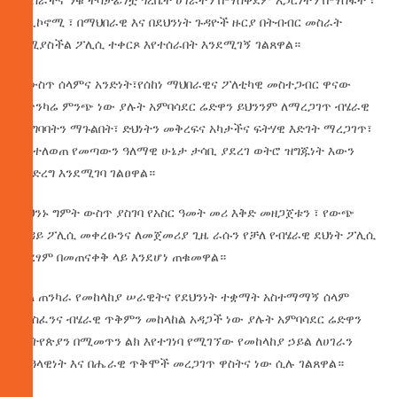
በኢኮኖሚ ፣ በማህበራዊ እና በደህንነት ጉዳዮች ዙርያ በትብብር መስራት
የሚያስችል ፖሊሲ ተቀርጾ እየተሰራበት እንደሚገኝ ገልጸዋል።
የውስጥ ሰላምና አንድነት፣የሰከነ ማህበራዊና ፖለቲካዊ መስተጋብር ዋናው
የጥንካሬ ምንጭ ነው ያሉት አምባሳደር ሬድዋን ይህንንም ለማረጋገጥ ብሄራዊ
መግባባትን ማጉልበት፣ ድህነትን መቅረፍና አካታችና ፍትሃዊ እድገት ማረጋገጥ፣
እየተለወጠ የመጣውን ዓለማዊ ሁኔታ ታሳቢ ያደረገ ወትሮ ዝግጁነት እውን
ማድረግ እንደሚገባ ገልፀዋል።
ይህንኑ ግምት ውስጥ ያስገባ የአስር ዓመት መሪ እቅድ መዘጋጀቱን ፣ የውጭ
ጉዳይ ፖሊሲ መቀረፁንና ለመጀመሪያ ጊዜ ራሱን የቻለ የብሄራዊ ደህነት ፖሊሲ
ቀረፃም በመጠናቀቅ ላይ እንደሆነ ጠቁመዋል።
ያለ ጠንካራ የመከላከያ ሠራዊትና የደህንነት ተቋማት አስተማማኝ ሰላም
ማስፈንና ብሄራዊ ጥቅምን መከላከል አዳጋች ነው ያሉት አምባሳደር ሬድዋን
ኢትየጵያን በሚመጥን ልክ እየተገነባ የሚገኘው የመከላከያ ኃይል ለሀገራን
ሉዓላዊነት እና በሔራዊ ጥቅሞች መረጋገጥ ዋስትና ነው ሲሉ ገልጸዋል።