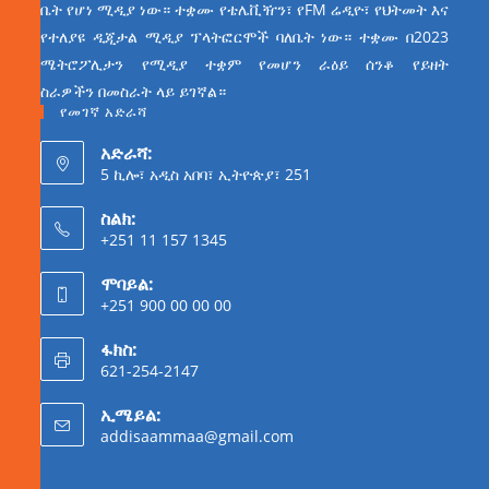
ቤት የሆነ ሚዲያ ነው። ተቋሙ የቴሌቪዥን፣ የFM ሬዲዮ፣ የህትመት እና
የተለያዩ ዲጂታል ሚዲያ ፕላትፎርሞች ባለቤት ነው። ተቋሙ በ2023
ሜትሮፖሊታን የሚዲያ ተቋም የመሆን ራዕይ ሰንቆ የይዘት
ስራዎችን በመስራት ላይ ይገኛል።
የመገኛ አድራሻ
አድራሻ:
5 ኪሎ፣ አዲስ አበባ፣ ኢትዮጵያ፣ 251
ስልክ:
+251 11 157 1345
ሞባይል:
+251 900 00 00 00
ፋክስ:
621-254-2147
ኢሜይል:
addisaammaa@gmail.com