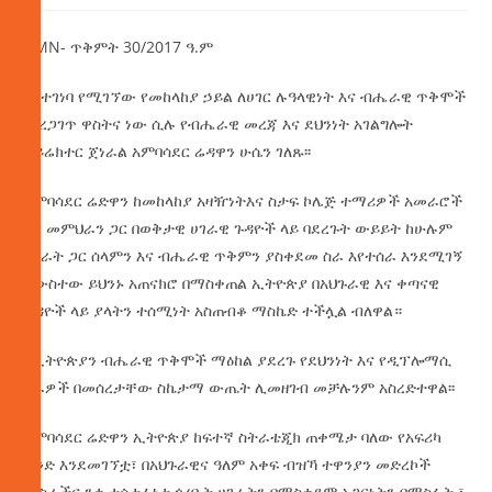
AMN- ጥቅምት 30/2017 ዓ.ም
እየተገነባ የሚገኘው የመከላከያ ኃይል ለሀገር ሉዓላዊነት እና ብሔራዊ ጥቅሞች
መረጋገጥ ዋስትና ነው ሲሉ የብሔራዊ መረጃ እና ደህንነት አገልግሎት
ዳይሬክተር ጀነራል አምባሳደር ሬዳዋን ሁሴን ገለጹ፡፡
አምባሳደር ሬድዋን ከመከላከያ አዛዥነትእና ስታፍ ኮሌጅ ተማሪዎች አመራሮች
እና መምህራን ጋር በወቅታዊ ሀገራዊ ጉዳዮች ላይ ባደረጉት ውይይት ከሁሉም
ሀገራት ጋር ሰላምን እና ብሔራዊ ጥቅምን ያስቀደመ ስራ እየተሰራ እንደሚገኝ
አውስተው ይህንኑ አጠናክሮ በማስቀጠል ኢትዮጵያ በአህጉራዊ እና ቀጣናዊ
ጉዳዮች ላይ ያላትን ተሰሚነት አስጠብቆ ማስኬድ ተችሏል ብለዋል።
የኢትዮጵያን ብሔራዊ ጥቅሞች ማዕከል ያደረጉ የደህንነት እና የዲፕሎማሲ
ስራዎች በመሰረታቸው ስኬታማ ውጤት ሊመዘገብ መቻሉንም አስረድተዋል፡፡
አምባሳደር ሬድዋን ኢትዮጵያ ከፍተኛ ስትራቴጂክ ጠቀሜታ ባለው የአፍሪካ
ቀንድ እንደመገኘቷ፣ በአህጉራዊና ዓለም አቀፍ ብዝኻ ተዋንያን መድረኮች
መስራችና ንቁ ተሳታፊነቷ ጎረቤት ሀገራትን በማስቀደም አጋርነትን በማስፋት ፣