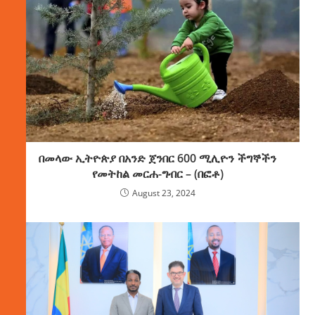
በመላው ኢትዮጵያ በአንድ ጀንበር 600 ሚሊዮን ችግኞችን
የመትከል መርሐ-ግብር – (በፎቶ)
August 23, 2024