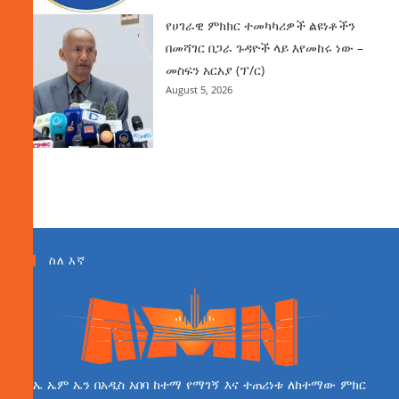
የሀገራዊ ምክክር ተመካካሪዎች ልዩነቶችን
በመሻገር በጋራ ጉዳዮች ላይ እየመከሩ ነው –
መስፍን አርአያ (ፕ/ር)
August 5, 2026
ስለ እኛ
ኤ ኤም ኤን በአዲስ አበባ ከተማ የማገኝ እና ተጠሪነቱ ለከተማው ምክር