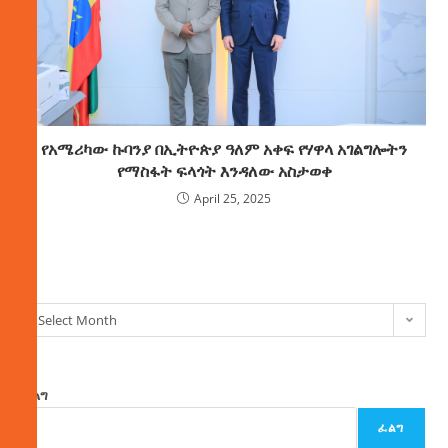
የአሜሪካው ኩባንያ በኢትዮጵያ ዓለም አቀፍ የሃዋላ አገልግሎትን
የማስፋት ፍላጎት እንዳለው አስታወቀ
April 25, 2025
ክምችት
Select Month
ፈልግ
ፈልግ