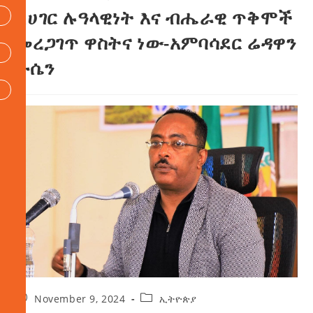
ለሀገር ሉዓላዊነት እና ብሔራዊ ጥቅሞች
መረጋገጥ ዋስትና ነው-አምባሳደር ሬዳዋን
ሁሴን
November 9, 2024
ኢትዮጵያ