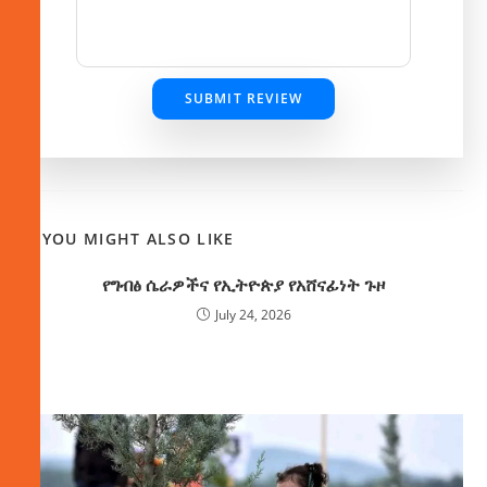
SUBMIT REVIEW
YOU MIGHT ALSO LIKE
የግብፅ ሴራዎችና የኢትዮጵያ የአሸናፊነት ጉዞ
July 24, 2026