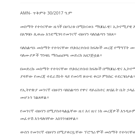
AMN- ጥቅምት 30/2017 ዓ.ም
መስማት የተሳናቸው ዜጎች በሀገሪቱ በሚከናወኑ ማህበራዊ፣ ኢኮኖሚያዊ እ
በአግባቡ ሊወጡ እንደሚገባ የመገናኛ ብዙሃን ባለስልጣን ገለጸ።
ባለስልጣኑ መስማት የተሳናቸው የህብረተሰብ ክፍሎች መረጃ የማግኘት መ
ባለሙያዎች ግንዛቤ ማስጨበጫ መድረክ አዘጋጅቷል።
በመድረኩ መስማት የተሳናቸው የህብረተሰብ ክፍሎች በማህበራዊና ኢኮ
ያላቸው የመረጃ ተደራሽነት ላይ የመነሻ ጽሁፍ ቀርቦ ምክክር ተደርጎበታል
የኢትዮጵያ መገናኛ ብዙሃን ባለስልጣን የዋና ዳይሬክተር ጽህፈት ቤት ኃላፊ
መሆኑን ገልጸዋል።
የመገናኛ ብዙሃን በሚያስተላልፏቸው ዜና እና ዜና ነክ መረጃዎች እንዲ
መፈተሽ እንዳለባቸው አስገንዝበዋል።
ውስን የመገናኛ ብዙሃን በሚያቀርቧቸው ፕሮግራሞች መስማት የተሳናቸው