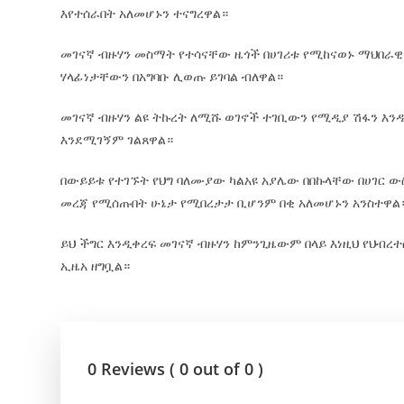
እየተሰራበት አለመሆኑን ተናግረዋል።
መገናኛ ብዙሃን መስማት የተሳናቸው ዜጎች በሀገሪቱ የሚከናወኑ ማህበራዊ
ሃላፊነታቸውን በአግባቡ ሊወጡ ይገባል ብለዋል።
መገናኛ ብዙሃን ልዩ ትኩረት ለሚሹ ወገኖች ተገቢውን የሚዲያ ሽፋን እን
እንደሚገኝም ገልጸዋል።
በውይይቱ የተገኙት የህግ ባለሙያው ካልአዩ አያሌው በበኩላቸው በሀገር 
መረጃ የሚሰጡበት ሁኔታ የሚበረታታ ቢሆንም በቂ አለመሆኑን አንስተዋል
ይህ ችግር እንዲቀረፍ መገናኛ ብዙሃን ከምንጊዜውም በላይ እነዚህ የህብ
ኢዜአ ዘግቧል።
0 Reviews ( 0 out of 0 )