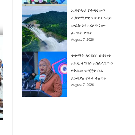
ኢትዮጵያ የቀጣናውን
ኢኮኖሚያዊ ገጽታ በአዲስ
መልኩ እየቀረጸች ነው-
ፈርስት ፖስት
August 7, 2026
ተቋማት ለሳይበር ደህንነት
አዋጁ ትግበራ አስፈላጊውን
የቅድመ ዝግጅት ስራ
እንዲያጠናቅቁ ተጠየቀ
August 7, 2026