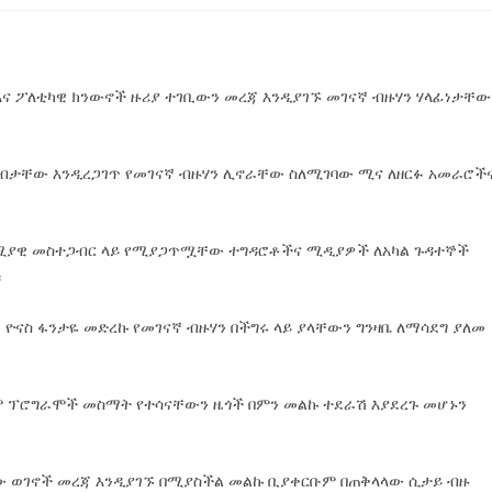
ና ፖለቲካዊ ክንውኖች ዙሪያ ተገቢውን መረጃ እንዲያገኙ መገናኛ ብዙሃን ሃላፊነታቸው
ብታቸው እንዲረጋገጥ የመገናኛ ብዙሃን ሊኖራቸው ስለሚገባው ሚና ለዘርፉ አመራሮች
ኖሚያዊ መስተጋብር ላይ የሚያጋጥሟቸው ተግዳሮቶችና ሚዲያዎች ለአካል ጉዳተኞች
።
 ዮናስ ፋንታዬ መድረኩ የመገናኛ ብዙሃን በችግሩ ላይ ያላቸውን ግንዛቤ ለማሳደግ ያለመ
ሁም ፕሮግራሞች መስማት የተሳናቸውን ዜጎች በምን መልኩ ተደራሽ እያደረጉ መሆኑን
 ወገኖች መረጃ እንዲያገኙ በሚያስችል መልኩ ቢያቀርቡም በጠቅላላው ሲታይ ብዙ