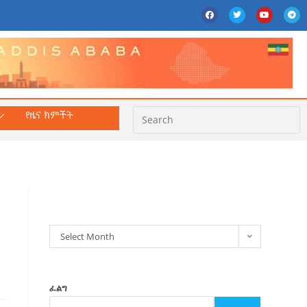
የዜና ክምችት
ክምችት
Select Month
ፈልግ