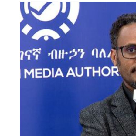
ብልፅግና ፓርቲ የምርጫ ውክልናውን ወደ
ተጨባጭ የልማት ስኬቶች ለመቀየር እየሰራ ነው
2ኛው የአዲስ ሚዲያ ኔትዎርክ አመራሮች እ
ሠራተኞች ስፖርት ፌስቲቫል በቴሌቪዥን ዘ
August 7, 2026
አሸናፊነት ተጠናቀቀ
August 1, 2026