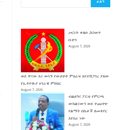
ፈልግ
ሰት
ገንባት
ዜና
ጦርነት ቀለቡ ሕገወጥ
ቡድን
August 7, 2026
ወደ ዋናው እና ወሳኙ የውይይት ምዕራፍ እየተሸጋገረ ያለው
የኢትዮጵያ ሀገራዊ ምክክር
August 7, 2026
ብልፅግና ፓርቲ የምርጫ
ውክልናውን ወደ ተጨባጭ
የልማት ስኬቶች ለመቀየር
እየሰራ ነው
August 7, 2026