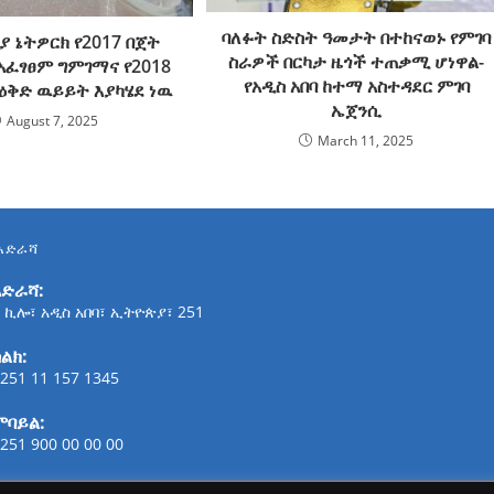
ባለፉት ስድስት ዓመታት በተከናወኑ የምገባ
 ኔትዎርክ የ2017 በጀት
ስራዎች በርካታ ዜጎች ተጠቃሚ ሆነዋል-
አፈፃፀም ግምገማና የ2018
የአዲስ አበባ ከተማ አስተዳደር ምገባ
ዕቅድ ዉይይት እያካሄደ ነዉ
ኤጀንሲ
August 7, 2025
March 11, 2025
አድራሻ
አድራሻ:
 ኪሎ፣ አዲስ አበባ፣ ኢትዮጵያ፣ 251
ልክ:
251 11 157 1345
ሞባይል:
251 900 00 00 00
ፋክስ: