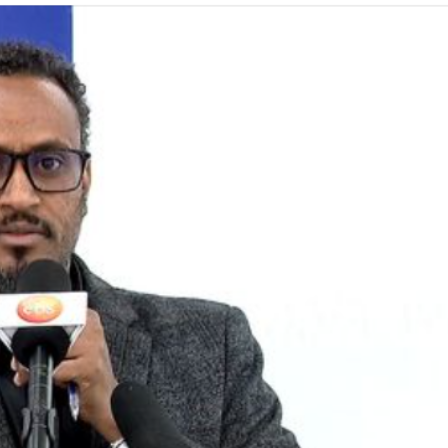
ኢትዮጵያ የቀጣናውን ኢኮኖሚያዊ ገጽታ በአዲስ
አዲስ ሚዲያ ኔትዎርክ በይዘት ስራዎቹ የሀ
መልኩ እየቀረጸች ነው-ፈርስት ፖስት
ተቃውሞ የበዛበት የፊፋ አዲሱ እቅድ
ትርክትን በማረም እና የወል ትርክትን በመ
ና
ሃላፊነቱን እየተወጣ ይገኛል
August 7, 2026
July 30, 2026
ርፍ
AmnAdmin
October 17, 2025