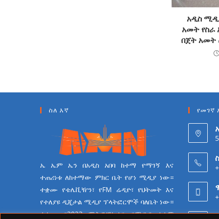
አዲስ ሚዲያ
አመት የስራ 
በጀት አመት 
ስለ እኛ
የመገኛ 
5
ስ
ኤ ኤም ኤን በአዲስ አበባ ከተማ የማገኝ እና
+
ተጠሪነቱ ለከተማው ምክር ቤት የሆነ ሚዲያ ነው።
ተቋሙ የቴሌቪዥን፣ የFM ሬዲዮ፣ የህትመት እና
+
የተለያዩ ዲጂታል ሚዲያ ፕላትፎርሞች ባለቤት ነው።
ተቋሙ በ2023 ሜትሮፖሊታን የሚዲያ ተቋም