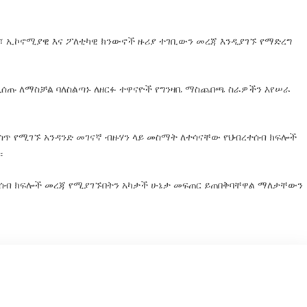
፣ ኢኮኖሚያዊ እና ፖለቲካዊ ክንውኖች ዙሪያ ተገቢውን መረጃ እንዲያገኙ የማድረግ
ዲሰጡ ለማስቻል ባለስልጣኑ ለዘርፉ ተዋናዮች የግንዛቤ ማስጨበጫ ስራዎችን እየሠራ
ውስጥ የሚገኙ አንዳንድ መገናኛ ብዙሃን ላይ መስማት ለተሳናቸው የህብረተሰብ ክፍሎች
።
ረተሰብ ክፍሎች መረጃ የሚያገኙበትን አካታች ሁኔታ መፍጠር ይጠበቅባቸዋል ማለታቸውን