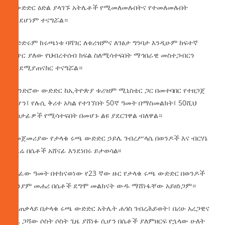
የውድድር ዕድል ያላገኙ አትሌቶች የሚመለመሉበትና የተመለመሉበት
እንደሆነም ተናግሯል።
ወድድሩም ከሩጫነቱ ባሻገር ለቱሪዝምና ለገፅታ ግንባታ እንዲሁም ከፍተኛ
ቁጥር ያለው የህብረተሰብ ክፍል ስለሚሳተፍበት ማኅበራዊ መስተጋብርን
እንደሚያጠናክር ተናግሯል።
የዘንድሮው ውድድር ከኢትዮጵያ ቱሪዝም ሚኒስቴር ጋር በመተባበር የተዘጋጀ
ሲሆን፤ የሉሲ ቅሪተ አካል የተገኘበት 50ኛ ዓመት በማስመልክት፤ 50ሺህ
ተሳታፊዎች የሚሳተፍበት በመሆኑ ልዩ ያደርገዋል ብለዋል።
በመጀመሪያው የታላቁ ሩጫ ውድድር ኃይሌ ገብረሥላሴ በወንዶች እና ብርሃኔ
አደሬ በሴቶች አሸናፊ እንደነበሩ ይታወሳል፡፡
ባለፈው ዓመት በተከናወነው የ23 ኛው ዙር የታላቁ ሩጫ ውድድር በወንዶች
ቢንያም መሐሪ በሴቶች ደግሞ መልክናት ውዱ ማሸነፋቸው አይዘነጋም።
በአጠቃላይ በታላቁ ሩጫ ውድድር አትሌት ሐጎስ ገብረሕይወት፣ በሪሁ አረጋዊና
አቤ ጋሻው ሶስት ሶስት ጊዜ ያሸነፉ ሲሆን በሴቶች ያለምዘርፍ የኋላው ሁለት