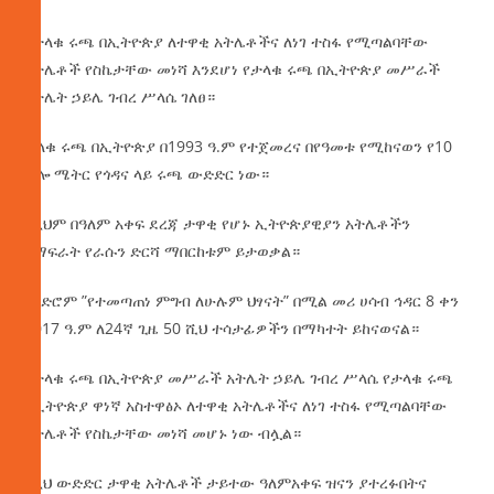
የታላቁ ሩጫ በኢትዮጵያ ለተዋቂ አትሌቶችና ለነገ ተስፋ የሚጣልባቸው
አትሌቶች የስኬታቸው መነሻ እንደሆነ የታላቁ ሩጫ በኢትዮጵያ መሥራች
አትሌት ኃይሌ ገብረ ሥላሴ ገለፀ።
ታላቁ
ሩጫ በኢትዮጵያ በ1993 ዓ.ም የተጀመረና በየዓመቱ የሚከናወን የ10
ኪሎ ሜትር የጎዳና ላይ ሩጫ ውድድር ነው።
በዚህም በዓለም አቀፍ ደረጃ ታዋቂ የሆኑ ኢትዮጵያዊያን አትሌቶችን
በማፍራት የራሱን ድርሻ ማበርከቱም ይታወቃል።
ዘንድሮም ”የተመጣጠነ ምግብ ለሁሉም ህፃናት” በሚል መሪ ሀሳብ ኅዳር 8 ቀን
2017 ዓ.ም ለ24ኛ ጊዜ 50 ሺህ ተሳታፊዎችን በማካተት ይከናወናል።
የታላቁ ሩጫ በኢትዮጵያ መሥራች አትሌት ኃይሌ ገብረ ሥላሴ የታላቁ ሩጫ
በኢትዮጵያ ዋነኛ አስተዋፅኦ ለተዋቂ አትሌቶችና ለነገ ተስፋ የሚጣልባቸው
አትሌቶች የስኬታቸው መነሻ መሆኑ ነው ብሏል።
በዚህ ውድድር ታዋቂ አትሌቶች ታይተው ዓለምአቀፍ ዝናን ያተረፉበትና