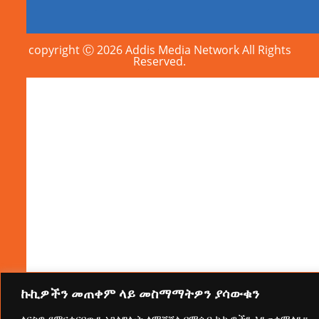
copyright Ⓒ 2026 Addis Media Network All Rights
Reserved.
ኩኪዎችን መጠቀም ላይ መስማማትዎን ያሳውቁን
ለርስዎ የምናቀርበውን አገልግሎት ለማሻሻል በማሰብ ኩኪዎችን እንጠቀማለን።