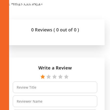
ጊዜ ማሸነፏን ኢዜአ ዘግቧል።
0 Reviews ( 0 out of 0 )
Write a Review