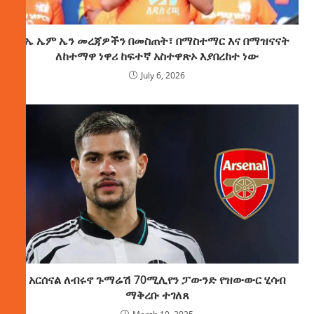
ኤ ኤም ኤን መረጃዎችን በመስጠት፣ በማስተማር እና በማዝናናት
ለከተማዋ ነዋሪ ከፍተኛ አስተዋጽኦ እያበረከተ ነው
July 6, 2026
አርሰናል ለብሩኖ ጉማሬሽ 70ሚሊየን ፓውንድ የዝውውር ሂሳብ
ማቅረቡ ተገለጸ