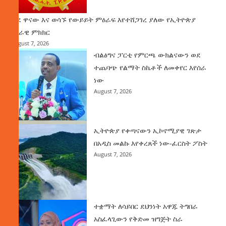
ወደ ዋናው እና ወሳኙ የውይይት ምዕራፍ እየተሸጋገረ ያለው የኢትዮጵያ
ሀገራዊ ምክክር
August 7, 2026
ብልፅግና ፓርቲ የምርጫ ውክልናውን ወደ
ተጨባጭ የልማት ስኬቶች ለመቀየር እየሰራ
ነው
August 7, 2026
ኢትዮጵያ የቀጣናውን ኢኮኖሚያዊ ገጽታ
በአዲስ መልኩ እየቀረጸች ነው-ፈርስት ፖስት
August 7, 2026
ተቋማት ለሳይበር ደህንነት አዋጁ ትግበራ
አስፈላጊውን የቅድመ ዝግጅት ስራ