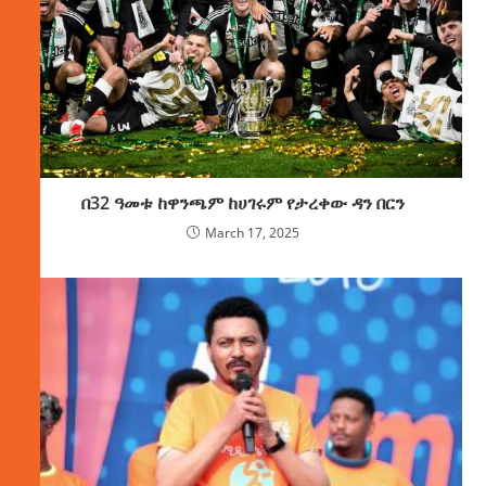
በ32 ዓመቱ ከዋንጫም ከሀገሩም የታረቀው ዳን በርን
March 17, 2025