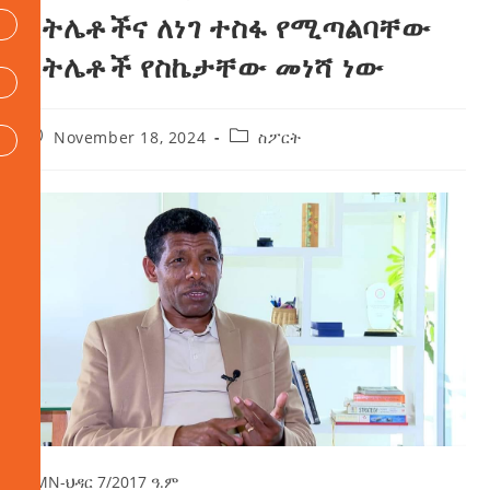
አትሌቶችና ለነገ ተስፋ የሚጣልባቸው
አትሌቶች የስኬታቸው መነሻ ነው
November 18, 2024
ስፖርት
AMN-ህዳር 7/2017 ዓ.ም