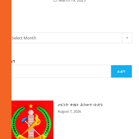
March 19, 2025
ክምችት
Select Month
ፈልግ
ፈልግ
ዜና
ጦርነት ቀለቡ ሕገወጥ ቡድን
August 7, 2026