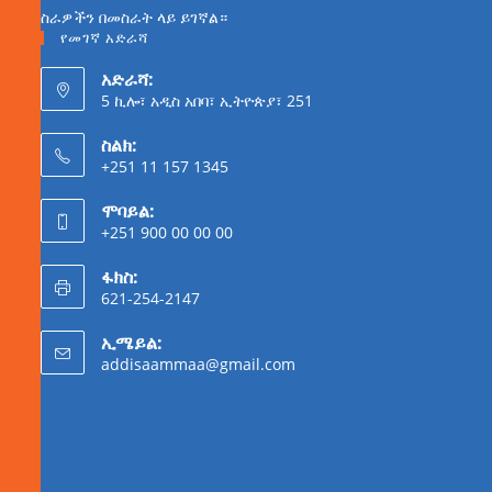
ስራዎችን በመስራት ላይ ይገኛል።
የመገኛ አድራሻ
አድራሻ:
5 ኪሎ፣ አዲስ አበባ፣ ኢትዮጵያ፣ 251
ስልክ:
+251 11 157 1345
ሞባይል:
+251 900 00 00 00
ፋክስ:
621-254-2147
ኢሜይል:
addisaammaa@gmail.com