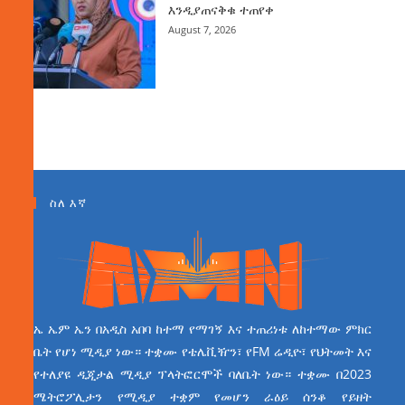
እንዲያጠናቅቁ ተጠየቀ
August 7, 2026
ስለ እኛ
ኤ ኤም ኤን በአዲስ አበባ ከተማ የማገኝ እና ተጠሪነቱ ለከተማው ምክር
ቤት የሆነ ሚዲያ ነው። ተቋሙ የቴሌቪዥን፣ የFM ሬዲዮ፣ የህትመት እና
የተለያዩ ዲጂታል ሚዲያ ፕላትፎርሞች ባለቤት ነው። ተቋሙ በ2023
ሜትሮፖሊታን የሚዲያ ተቋም የመሆን ራዕይ ሰንቆ የይዘት