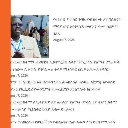
ዜና
የሀገራዊ ምክክር ጉባኤ የብዝሀነት እና ግልጽነት
ማሳያ ሆኖ እየተካሄደ መሆኑን ተመካካሪዎች
ገለጹ
August 7, 2026
የባሕር ዳር ከተማን ታሪካዊና ኢኮኖሚያዊ አቅም የሚያጎሉ የልማት ሥራዎች
ተጠናክረው ሊቀጥሉ ይገባል – ጠቅላይ ሚኒስትር ዐቢይ አሕመድ (ዶ/ር)
August 7, 2026
መንግሥት ሌብነትን እና ሕገወጥነትን ለመከላከል ጠንካራ እርምጃ እየወሰደ
መሆኑን የኢፌዴሪ የመንግሥት ኮሙኒኬሽን አገልግሎት አስታወቀ
August 7, 2026
የባሕር ዳር ከተማ ለኢትዮጵያ እና ለአፍሪካ የልማት ምሳሌ የምትሆን ከተማ
ነች – ጠቅላይ ሚኒስትር ዐቢይ አሕመድ (ዶ/ር)
August 7, 2026
ጤናማ ማህበረሰብ የሀገራችንን የብልፅግና ርዕይ እውን ለማድረግ የማይተካ