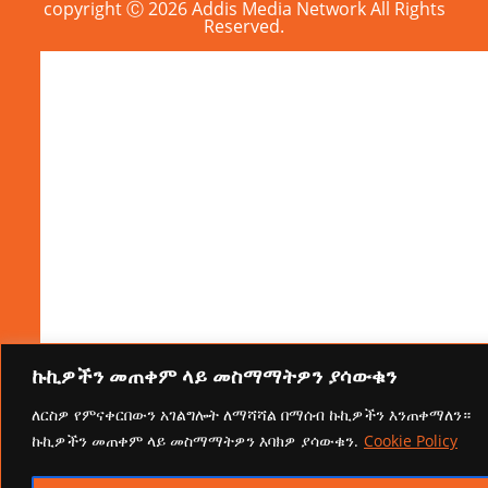
copyright Ⓒ 2026 Addis Media Network All Rights
Reserved.
ኩኪዎችን መጠቀም ላይ መስማማትዎን ያሳውቁን
ለርስዎ የምናቀርበውን አገልግሎት ለማሻሻል በማሰብ ኩኪዎችን እንጠቀማለን።
ኩኪዎችን መጠቀም ላይ መስማማትዎን እባክዎ ያሳውቁን.
Cookie Policy