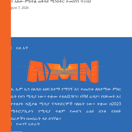
ሚና አለው-ምክትል ጠቅላይ ሚንስትር ተመስገን ጥሩነህ
August 7, 2026
ስለ እኛ
ኤ ኤም ኤን በአዲስ አበባ ከተማ የማገኝ እና ተጠሪነቱ ለከተማው ምክር
ቤት የሆነ ሚዲያ ነው። ተቋሙ የቴሌቪዥን፣ የFM ሬዲዮ፣ የህትመት እና
የተለያዩ ዲጂታል ሚዲያ ፕላትፎርሞች ባለቤት ነው። ተቋሙ በ2023
ሜትሮፖሊታን የሚዲያ ተቋም የመሆን ራዕይ ሰንቆ የይዘት
ስራዎችን በመስራት ላይ ይገኛል።
የመገኛ አድራሻ