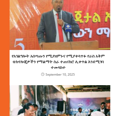
የአገልግሎት አሰጣጡን የሚያዘምኑና የሚያቀላጥፉ የራስ አቅም
ቴክኖሎጂዎችን የማልማት ስራ ተጠናክሮ ሊቀጥል እንደሚገባ
ተመላከተ
September 10, 2025