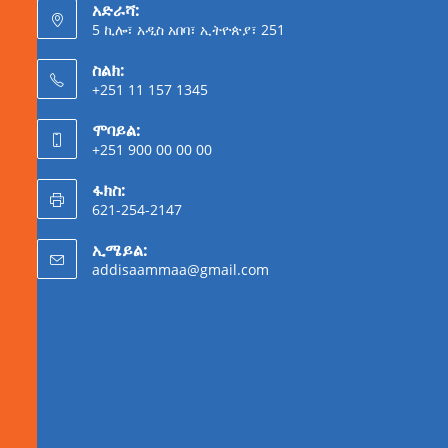
አድራሻ:
5 ኪሎ፣ አዲስ አበባ፣ ኢትዮጵያ፣ 251
ስልክ:
+251 11 157 1345
ሞባይል:
+251 900 00 00 00
ፋክስ:
621-254-2147
ኢሜይል:
addisaammaa@gmail.com