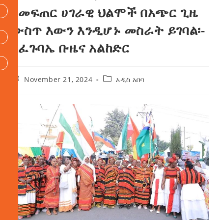
በመፍጠር ሀገራዊ ህልሞች በአጭር ጊዜ
ውስጥ እውን እንዲሆኑ መስራት ይገባል፡-
አፈጉባኤ ቡዜና አልከድር
November 21, 2024
አዲስ አበባ