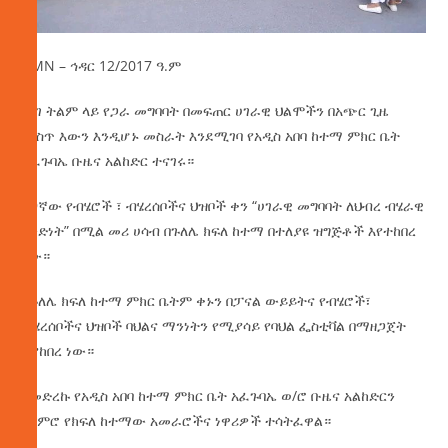
AMN – ኅዳር 12/2017 ዓ.ም
በነገ ትልም ላይ የጋራ መግባባት በመፍጠር ሀገራዊ ህልሞችን በአጭር ጊዜ
ውስጥ እውን እንዲሆኑ መስራት እንደሚገባ የአዲስ አበባ ከተማ ምክር ቤት
አፈጉባኤ ቡዜና አልከድር ተናገሩ።
19ኛው
የብሄሮች ፣ ብሄረሰቦችና ህዝቦች ቀን “ሀገራዊ መግባባት ለህብረ ብሄራዊ
አንድነት” በሚል መሪ ሀሳብ በጉለሌ ክፍለ ከተማ በተለያዩ ዝግጅቶች እየተከበረ
ነው።
የጉለሌ ክፍለ ከተማ ምክር ቤትም ቀኑን በፓናል ውይይትና የብሄሮች፣
ብሄረሰቦችና ህዝቦች ባህልና ማንነትን የሚያሳይ የባህል ፌስቲቫል በማዘጋጀት
እያከበረ ነው።
በመድረኩ የአዲስ አበባ ከተማ ምክር ቤት አፈጉባኤ ወ/ሮ ቡዜና አልከድርን
ጨምሮ የክፍለ ከተማው አመራሮችና ነዋሪዎች ተሳትፈዋል።