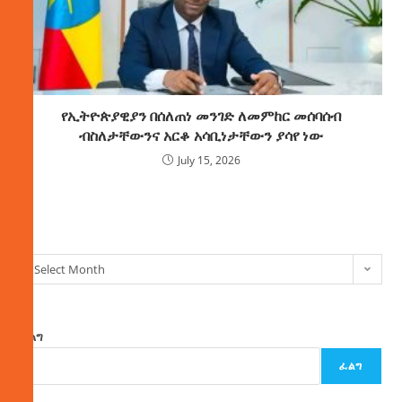
የኢትዮጵያዊያን በሰለጠነ መንገድ ለመምከር መሰባሰብ
ብስለታቸውንና አርቆ አሳቢነታቸውን ያሳየ ነው
July 15, 2026
ክምችት
Select Month
ፈልግ
ፈልግ