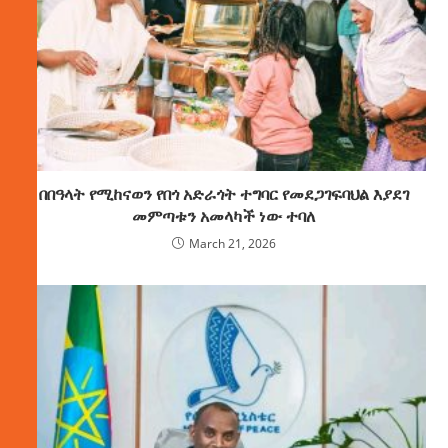
በበዓላት የሚከናወን የበጎ አድራጎት ተግባር የመደጋገፍባህል እያደገ
መምጣቱን አመላካች ነው ተባለ
March 21, 2026