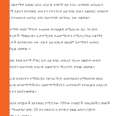
ቀኑ በከተማዋ ሲከበር በጋራ ሀገራዊ ጉዳዮች ላይ የጋራ መግባባት መፍጠርን
አላማ አድርጎ እየተከበረ መሆኑን የተናገሩት አፈጉባኤ ቡዜና አልከድር ብዝሀነት
ላይ የተመሰረተ ጠንካራ ሀገር ለመገንባት እየተሰራ ነው ብለዋል።
በከተማዋ ብዝሃ ማንነት ተጠብቆ እንዲዘልቅ ከሚሰራው ስራ ጎን ለጎን
የነዋሪዎች ማህበራዊና ኢኮኖሚያዊ ተጠቃሚነትን የሚያረጋግጡ የልማት
ስራዎች እየተከናወኑ ነው ያሉት አፈጉባኤዋ በዚህም ከተማዋን መቀየር
ተችሏል ብለዋል ።
የጉለሌ ክፍለ ከተማ ምክር ቤት አፈጉባኤ መኩሪያ ጉርሙ በልዩነት ውስጥ
አንድነትን በመገንባት ሀገራዊ ብልጽግናን ማረጋገጥ ይገባል ብለዋል።
ሀገራዊ አንድነትን የሚሸረሽሩ የጽንፈኝነት አስተሳሰብን በማስወገድ ህብረ
ብሄራዊ ወንድማማችነትና እህትማማችነትን መገንባትም የትውልዱ ሀላፊነት
መሆኑን አስገንዝበዋል።
በተለያዩ ዝግጅቶች እየተከበረ የሚገኘው 19ኛው የብሄሮች ብሄረሰቦችና ህዝቦች
ቀን ማጠቃለያ ህዳር 29 ቀን በደቡብ ኢትዮጵያ ክልል አስተናጋጅነት
ፍጻሜውን ያገኛል።