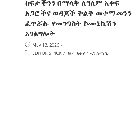
ከፍታችንን በማላቅ ለዓለም አቀፍ
አጋሮችና ወዳጆች ትልቅ መተማመንን
ፈጥሯል- የመንግስት ኮሙኒኬሽን
አገልግሎት
May 13, 2026
EDITOR'S PICK
/
ዓለም አቀፍ
/
ዲፕሎማሲ