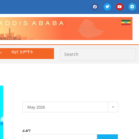
የዜና ክምችት
ክምችት
May 2026
ፈልግ