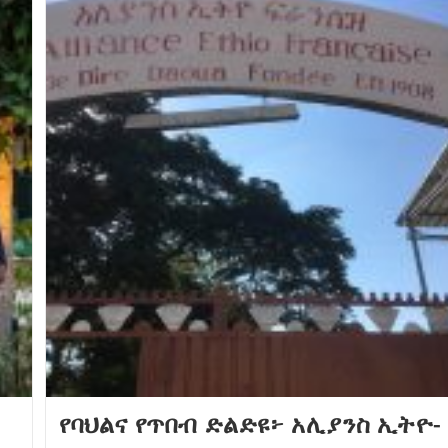
የባህልና የጥበብ ድልድዩ፦ አሊያንስ ኢትዮ-