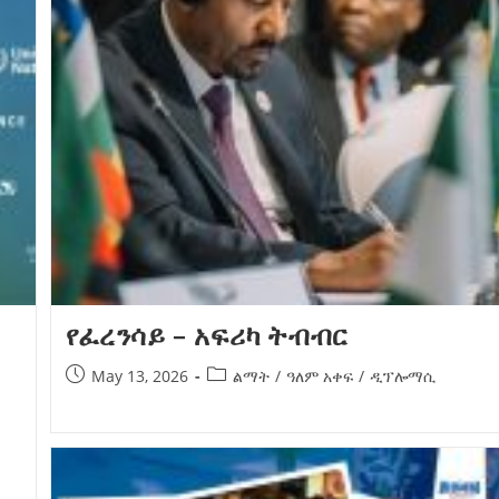
የፈረንሳይ – አፍሪካ ትብብር
May 13, 2026
ልማት
/
ዓለም አቀፍ
/
ዲፕሎማሲ