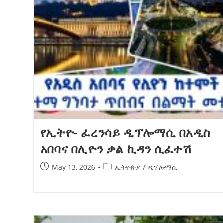
የኢትዮጵያ ኢኮኖሚ ከቡና ባሻገር
August 5, 2026
2ኛው የአዲስ ሚዲያ ኔትዎርክ አመራሮች እ
ሠራተኞች ስፖርት ፌስቲቫል በቴሌቪዥን ዘ
አሸናፊነት ተጠናቀቀ
August 1, 2026
የኢትዮ- ፈረንሳይ ዲፕሎማሲ በአዲስ
አበባና በሊዮን ቃል ኪዳን ሲፈተሽ
May 13, 2026
ኢትዮጵያ
/
ዲፕሎማሲ