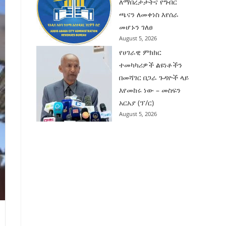
ለማበረታታትና የግብር
ጫናን ለመቀነስ እየሰራ
መሆኑን ገለፀ
August 5, 2026
የሀገራዊ ምክክር
ተመካካሪዎች ልዩነቶችን
በመሻገር በጋራ ጉዳዮች ላይ
እየመከሩ ነው – መስፍን
አርአያ (ፕ/ር)
August 5, 2026