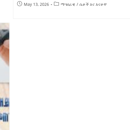
May 13, 2026
ማኅበራዊ
/
ሴቶች እና እናቶቸ