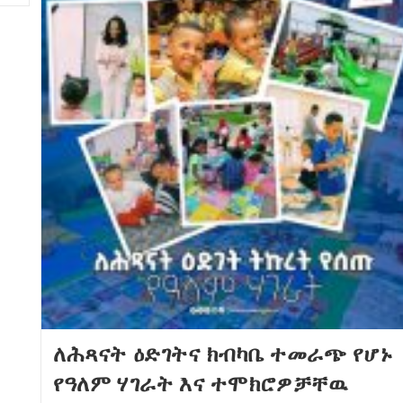
ለሕጻናት ዕድገትና ክብካቤ ተመራጭ የሆኑ
የዓለም ሃገራት እና ተሞክሮዎቻቸዉ