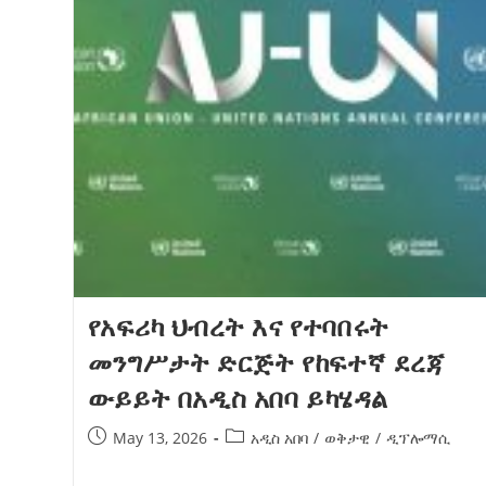
የአፍሪካ ህብረት እና የተባበሩት
መንግሥታት ድርጅት የከፍተኛ ደረጃ
ውይይት በአዲስ አበባ ይካሄዳል
May 13, 2026
አዲስ አበባ
/
ወቅታዊ
/
ዲፕሎማሲ