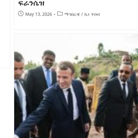
ፍራንሴዝ
May 13, 2026
ማኅበራዊ
/
ኪነ ጥበብ