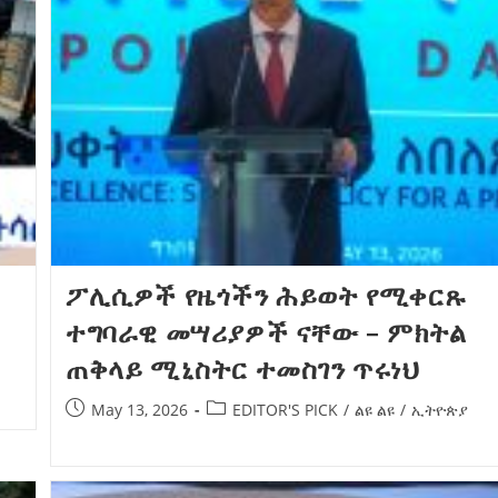
አዲስ ሚዲያ ኔትዎርክ በይዘት ስራዎቹ የሀ
ተቃውሞ የበዛበት የፊፋ አዲሱ እቅድ
ትርክትን በማረም እና የወል ትርክትን በመ
ና
የቤኒን የዲጂታል ትራንስፎርሜሽን እና ኢኖቬሽን
ሃላፊነቱን እየተወጣ ይገኛል
July 30, 2026
ርፍ
ሚኒስትር ማሁና አክፕሎጋን የኢፌዴሪ መሶብ
አገልግሎትን ጎበኙ
AmnAdmin
October 17, 2025
August 5, 2026
ፖሊሲዎች የዜጎችን ሕይወት የሚቀርጹ
ተግባራዊ መሣሪያዎች ናቸው – ምክትል
ጠቅላይ ሚኒስትር ተመስገን ጥሩነህ
May 13, 2026
EDITOR'S PICK
/
ልዩ ልዩ
/
ኢትዮጵያ