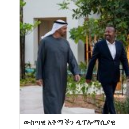
ውስጣዊ አቅማችን ዲፕሎማሲያዊ