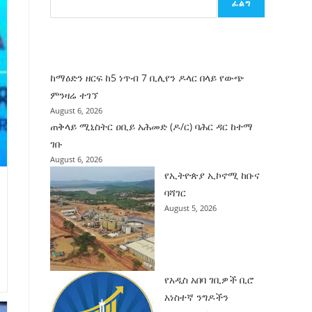
ፈልግ
ሰት
ገንባት
ዜና
ከማዕድን ዘርፍ ከ5 ነጥብ 7 ቢሊየን ዶላር በላይ የውጭ
ምንዛሬ ተገኘ
August 6, 2026
ጠቅላይ ሚኒስትር ዐቢይ አሕመድ (ዶ/ር) ባሕር ዳር ከተማ
ገቡ
August 6, 2026
የኢትዮጵያ ኢኮኖሚ ከቡና
ባሻገር
August 5, 2026
የአዲስ አበባ ገቢዎች ቢሮ
አነስተኛ ንግዶችን