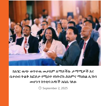
ከአገር ዉጭ ወጥተዉ መታከም ለማይችሉ ታማሚዎች እና
ቤተሰብ ትልቅ እፎይታ የሚሰጥ የስትሮክ ሕክምና ማዕከል ሊገነባ
መሆኑን ከንቲባ አዳነች አቤቤ ገለፁ
September 2, 2025
ክምችት