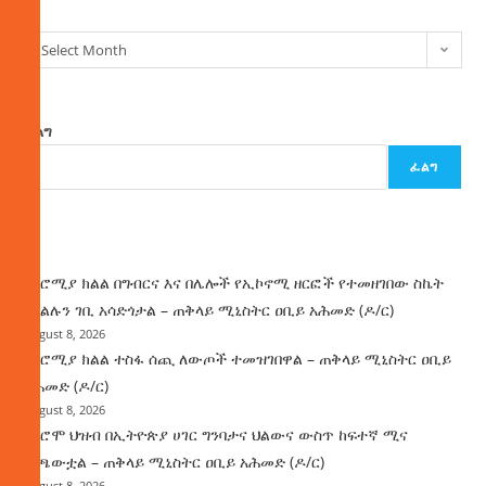
Select Month
ፈልግ
ፈልግ
ዜና
በኦሮሚያ ክልል በግብርና እና በሌሎች የኢኮኖሚ ዘርፎች የተመዘገበው ስኬት
የክልሉን ገቢ አሳድጎታል – ጠቅላይ ሚኒስትር ዐቢይ አሕመድ (ዶ/ር)
August 8, 2026
በኦሮሚያ ክልል ተስፋ ሰጪ ለውጦች ተመዝገበዋል – ጠቅላይ ሚኒስትር ዐቢይ
አሕመድ (ዶ/ር)
August 8, 2026
የኦሮሞ ህዝብ በኢትዮጵያ ሀገር ግንባታና ህልውና ውስጥ ከፍተኛ ሚና
ተጫውቷል – ጠቅላይ ሚኒስትር ዐቢይ አሕመድ (ዶ/ር)
August 8, 2026