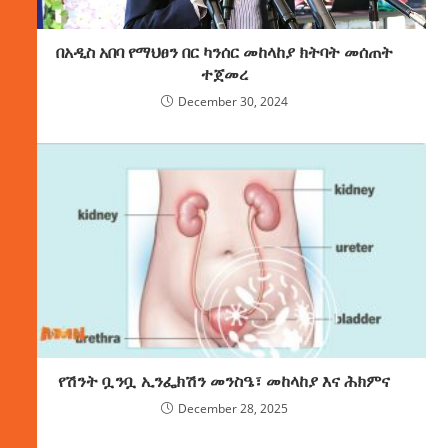
በአዲስ አበባ የማህፀን በር ካንሰር መከላከያ ክትባት መሰጠት
ተጀመረ
December 30, 2024
የሽንት ቧንቧ ኢንፌክሽን መንስዔ፣ መከላከያ እና ሕክምና
December 28, 2025