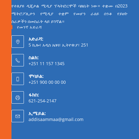
የተለያዩ ዲጂታል ሚዲያ ፕላትፎርሞች ባለቤት ነው። ተቋሙ በ2023
ሜትሮፖሊታን የሚዲያ ተቋም የመሆን ራዕይ ሰንቆ የይዘት
ስራዎችን በመስራት ላይ ይገኛል።
የመገኛ አድራሻ
አድራሻ:
5 ኪሎ፣ አዲስ አበባ፣ ኢትዮጵያ፣ 251
ስልክ:
+251 11 157 1345
ሞባይል:
+251 900 00 00 00
ፋክስ:
621-254-2147
ኢሜይል:
addisaammaa@gmail.com