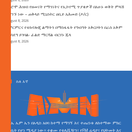
የኦሮሞ ሕዝብ የዘመናት የማንነትና የኢኮኖሚ ጥያቄዎች በአሁኑ ወቅት ምላሽ
እያገኙ ነው – ጠቅላይ ሚኒስትር ዐቢይ አሕመድ (ዶ/ር)
August 8, 2026
የምርምርና የቴክኖሎጂ ልማትን በማስፋፋት የግብዓት አቅርቦትን በራስ አቅም
ማሳደግ ይገባል- ፊልድ ማርሻል ብርሃኑ ጁላ
August 8, 2026
ስለ እኛ
ኤ ኤም ኤን በአዲስ አበባ ከተማ የማገኝ እና ተጠሪነቱ ለከተማው ምክር
ቤት የሆነ ሚዲያ ነው። ተቋሙ የቴሌቪዥን፣ የFM ሬዲዮ፣ የህትመት እና