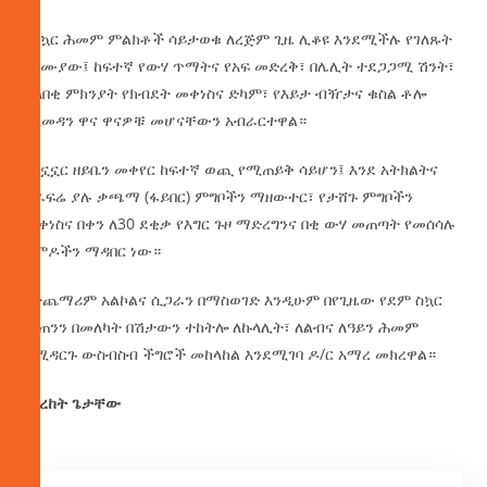
የስኳር ሕመም ምልክቶች ሳይታወቁ ለረጅም ጊዜ ሊቆዩ እንደሚችሉ የገለጹት
ባለሙያው፤ ከፍተኛ የውሃ ጥማትና የአፍ መድረቅ፣ በሌሊት ተደጋጋሚ ሽንት፣
ያለበቂ ምክንያት የክብደት መቀነስና ድካም፣ የእይታ ብዥታና ቁስል ቶሎ
አለመዳን ዋና ዋናዎቹ መሆናቸውን አብራርተዋል።
የአኗኗር ዘይቤን መቀየር ከፍተኛ ወጪ የሚጠይቅ ሳይሆን፤ እንደ አትክልትና
ፍራፍሬ ያሉ ቃጫማ (ፋይበር) ምግቦችን ማዘውተር፣ የታሸጉ ምግቦችን
መቀነስና በቀን ለ30 ደቂቃ የእግር ጉዞ ማድረግንና በቂ ውሃ መጠጣት የመሰሳሉ
ልምዶችን ማዳበር ነው።
በተጨማሪም አልኮልና ሲጋራን በማስወገድ እንዲሁም በየጊዜው የደም ስኳር
መጠንን በመለካት በሽታውን ተከትሎ ለኩላሊት፣ ለልብና ለዓይን ሕመም
ከሚዳርጉ ውስብስብ ችግሮች መከላከል እንደሚገባ ዶ/ር አማረ መክረዋል።
በበረከት ጌታቸው