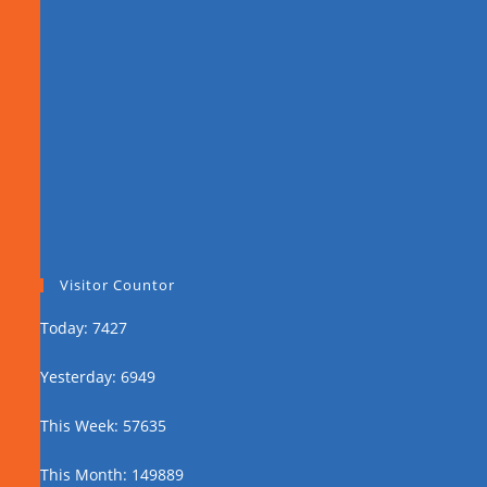
Visitor Countor
Today: 7427
Yesterday: 6949
This Week: 57635
This Month: 149889