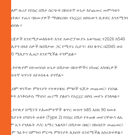
በዓለም ዙሪያ የስኳር በሽታ ስርጭት በከፍተኛ ሁኔታ እየጨመረ መምጣቱን
ተከትሎ፣ የጤና ባለሙያዎች ማህበረሰቡ የአኗኗር ዘይቤውን ሊቀይር እንደሚገባ
ያሳስባሉ።
መረጃዎች እንደሚያመለክቱት እንደ አውሮፓውያኑ አቆጣጠር የ2026 ከ540
ሚሊዮን በላይ ሰዎች ከበሽታው ጋር የሚኖሩ ሲሆን፣ ይህ ቁጥር በ2045 ወደ
700 ሚሊዮን ሊጠጋ እንደሚችል ተገምቷል።
በኢትዮጵያም በተመሳሳይ ሁኔታ በሽታው በከተሞችና በገጠር አካባቢዎች
በከፍተኛ ፍጥነት እየተስፋፋ ይገኛል።
ለዚህም ዋነኛው ምክንያት የተቀነባበሩ ምግቦች ፍጆታ መጨመር፣ የአካል
ብቃት እንቅስቃሴ ማነስና ጤናማ ያልሆነ የአኗኗር ዘይቤ መሆኑ ይገለጻል።
በኢትዮጵያ ከሚገኙ የሕመምተኞች ቁጥር ውስጥ ከ85 እስከ 90 በመቶ
የሚሆኑት በዓይነት ሁለት (Type 2) የስኳር በሽታ የተጠቁ መሆናቸውን ለኤ
ኤም ኤን የገለጹት ዶ/ር አማረ ጉልላት፤ በሽታው በዘር፣ በክብደት መጨመር፣
በደም ግፊትና በምግብ ምርጫ ምክንያት ሊከሰት እንደሚችል አስረድተዋል።