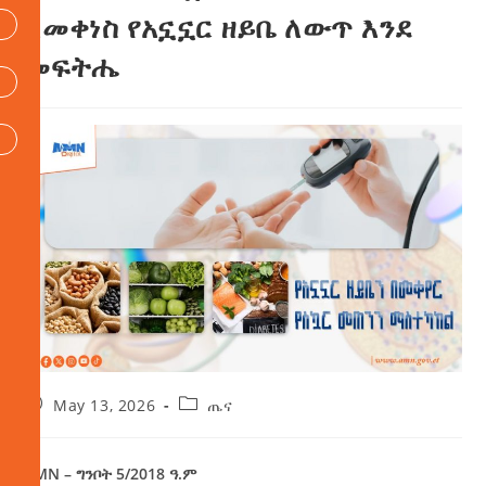
ለመቀነስ የአኗኗር ዘይቤ ለውጥ እንደ
መፍትሔ
May 13, 2026
ጤና
AMN – ግንቦት 5/2018 ዓ.ም