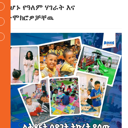
የሆኑ የዓለም ሃገራት እና
ተሞክሮዎቻቸዉ