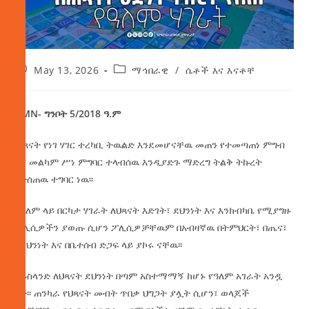
May 13, 2026
ማኅበራዊ
/
ሴቶች እና እናቶቸ
AMN- ግንቦት 5/2018 ዓ.ም
ሕጻናት የነገ ሃገር ተረካቢ ትዉልድ እንደመሆናቸዉ መጠን የተመጣጠነ ምግብ
እና መልካም ሥነ ምግባር ተላብሰዉ እንዲያድጉ ማድረግ ትልቅ ትኩረት
የተሰጠዉ ተግባር ነዉ፡፡
በዓለም ላይ በርካታ ሃገራት ለህጻናት እድገት፣ ደህንነት እና እንክብካቤ የሚያግዙ
ፖሊሲዎችን ያወጡ ሲሆን ፖሊሲዎቻቸዉም በአብዛኛዉ በትምህርት፣ በጤና፣
በደህንነት እና በቤተሰብ ድጋፍ ላይ ያኮሩ ናቸዉ፡፡
አይስላንድ ለህጻናት ደህንነት በጣም አስተማማኝ ከሆኑ የዓለም አገራት አንዷ
ነች፡፡ ጠንካራ የህጻናት መብት ጥበቃ ህግጋት ያሏት ሲሆን፣ ወላጆች