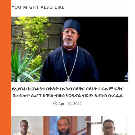
YOU MIGHT ALSO LIKE
የኢየሱስ ክርስቶስን ስቅለት ስናስብ በይቅር ባይነትና ፍጹም ፍቅር
በመስጠት ሊሆን ይገባል-ብፁዕ ካርዲናል ብርሀነ ኢየሱስ ሱራፌል
April 10, 2026