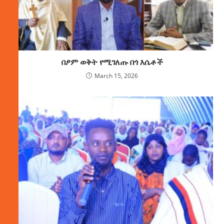
በፆም ወቅት የሚገለጡ በጎ እሴቶች
March 15, 2026