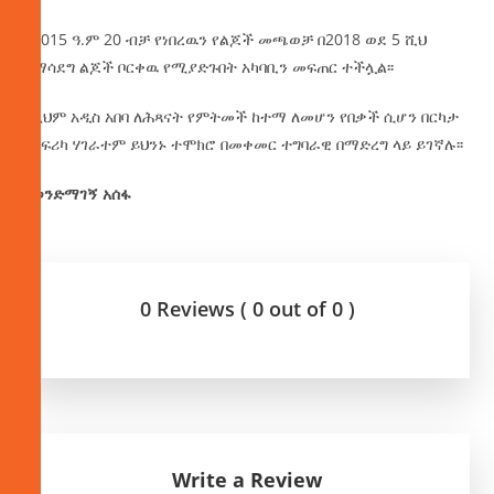
በ2015 ዓ.ም 20 ብቻ የነበረዉን የልጆች መጫወቻ በ2018 ወደ 5 ሺህ
በማሳደግ ልጆች ቦርቀዉ የሚያድጉበት አካባቢን መፍጠር ተችሏል፡፡
በዚህም አዲስ አበባ ለሕጻናት የምትመች ከተማ ለመሆን የበቃች ሲሆን በርካታ
የአፍሪካ ሃገራተም ይህንኑ ተሞክሮ በመቀመር ተግባራዊ በማድረግ ላይ ይገኛሉ፡፡
በወንድማገኝ አሰፋ
0 Reviews ( 0 out of 0 )
Write a Review