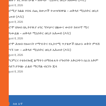
August 8, 2026
በኦሮሚያ ክልል ተስፋ ሰጪ ለውጦች ተመዝገበዋል – ጠቅላይ ሚኒስትር ዐቢይ
አሕመድ (ዶ/ር)
August 8, 2026
የኦሮሞ ህዝብ በኢትዮጵያ ሀገር ግንባታና ህልውና ውስጥ ከፍተኛ ሚና
ተጫውቷል – ጠቅላይ ሚኒስትር ዐቢይ አሕመድ (ዶ/ር)
August 8, 2026
የኦሮሞ ሕዝብ የዘመናት የማንነትና የኢኮኖሚ ጥያቄዎች በአሁኑ ወቅት ምላሽ
እያገኙ ነው – ጠቅላይ ሚኒስትር ዐቢይ አሕመድ (ዶ/ር)
August 8, 2026
የምርምርና የቴክኖሎጂ ልማትን በማስፋፋት የግብዓት አቅርቦትን በራስ አቅም
ማሳደግ ይገባል- ፊልድ ማርሻል ብርሃኑ ጁላ
August 8, 2026
ስለ እኛ