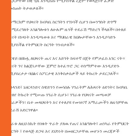
ለልጆቻቸው በቂ ጊዜ እንዲሰጡ የሚያስችል ረጅም የወላጅነት ፈቃድ
በመስጠት ትታወቃለች፡፡
ዴንማርክም የህጻናት ክብካቤ ስርዓትን የገነባች ሲሆን በመንግስት ድጎማ
ስለሚደረግለት አገልግሎቱን ለሁሉም ዜጎች ተደራሽ ማድረግ ችላለች፡፡ በተለይ
ህጻናት በነጻነት እንዲጫወቱ እና ማህበራዊ ክህሎታቸውን እንዲያሳድጉ
የሚያስችል የትምህርት ስርዓት ገንብታለች፡፡
ኖርዌይ በበኩሏ ለህጻናት ጤና እና እድገት ከፍተኛ በጀት የምታፈስ አገር ናት።
ህጻናት ገና ከልጅነታቸው ጀምሮ ከተፈጥሮ ጋር ተስማምተው እንዲያድጉ
የሚያበረታታ ባህልና ስፖርታዊ እንቅስቃሴዎች ላይ ትኩረት ታደርጋለች።
ፊንላንድ፤ ኔዘርላንድና ስዊድንን የመሳሰሉ ሃገራትም ለሕጻናት ዕድገትና ክብካቤ
የተለየ ትኩረት የሚሠጡ ሃገራት ሲሆኑ፣ ሃገራቱ የህጻናት መጫወቻ
ስፍራዎችን፣ ቤተ መጻህፍትን እና የተለያዩ የመዝናኛ አማራጮችን ለዜጎቻቸዉ
ተደራሽ አድርገዋል፡፡
ሃገራቱ ለዚህ ስኬት የበቁት ጥራት ያለዉ የጤና አገልግሎት፤ ጠንካራ የትምህርት
ሥርዓት ፤ የወላጅ ድጋፍ እና ደህንነት በመዘርጋታቸዉ መሆኑን መረጃዎች