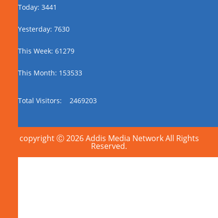
Today: 3441
Yesterday: 7630
This Week: 61279
This Month: 153533
Total Visitors:
2469203
copyright Ⓒ 2026 Addis Media Network All Rights
Reserved.