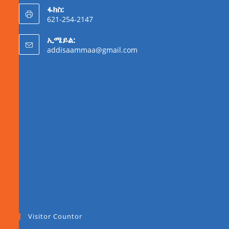
ፋክስ:
621-254-2147
ኢሜይል:
addisaammaa@gmail.com
Visitor Countor