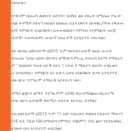
ያመላክታሉ፡፡
ኢትዮጵያም በአፍሪካ ለህጻናት እድገትና ክብካቤ ልዩ ትኩረት ከሚሰጡ ሃገራት
መካከል ቀዳሚዋ ስትሆን በተለይ ከለዉጡ ሀኋላ ህጻናት በአካባቢያቸዉ የቅድመ
መደበኛ ትምህርት አገልግሎት፤ ቤተመጻህፍት፤ የምገባና የትምህርት መርጃ
መሳያዎች፤ የመጫወቻና መዝናኛ ስፍራዎች እንዲያገኙ ተደርጓል፡፡
በተለይ በአዲስ አበባ ከተማ በ2015 ዓ.ም በከንቲባ አዳነች አቤቤ መሪነት
የተጀመረዉ “አዲስ አበባን ህፃናትን ለማሳደግ ምርጧ የአፍሪካ ከተማ የማድረግ
ህልም “ ከስድስት ዓመት በታች የሆኑ 1 ነጥብ 3 ሚሊዮን ሕፃናት ተገቢዉን
የጤና እንክብካቤ፣ ትምህርት እና ሁሉን-አቀፍ አገልግሎት ድጋፍ እንዲያገኙ
ባለብዙ ዘርፍ ፕሮግራም ተግባራዊ እየተደረገ ነው፡፡
በቀዳማይ ልጅነት ልማት ፕሮግራምም ከ330 ሺህ ለሚበልጡ በኢኮኖሚ
ተጋላጭ ለሆኑ ቤተሰቦች ቅድሚያ ተሰጥቶ እየተሰራ ይገኛል፡፡
በአዲስ አበባ ከተማ በ2015 ዓ.ም 11 ብቻ የነበረዉን የህዝብ የሕፃናት ማቆያን
በ2018 ወደ 1ሺህ 100 በማሳደግ የምግብ፣ የህክምና፣ የስነ ልቦና የእንክብካቤ
አገልግሎት በነፃ እንዲያገኙ ተደርጓል፡፡