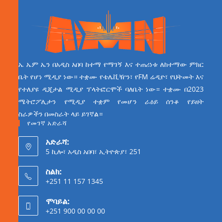
ኤ ኤም ኤን በአዲስ አበባ ከተማ የማገኝ እና ተጠሪነቱ ለከተማው ምክር
ቤት የሆነ ሚዲያ ነው። ተቋሙ የቴሌቪዥን፣ የFM ሬዲዮ፣ የህትመት እና
የተለያዩ ዲጂታል ሚዲያ ፕላትፎርሞች ባለቤት ነው። ተቋሙ በ2023
ሜትሮፖሊታን የሚዲያ ተቋም የመሆን ራዕይ ሰንቆ የይዘት
ስራዎችን በመስራት ላይ ይገኛል።
የመገኛ አድራሻ
አድራሻ:
5 ኪሎ፣ አዲስ አበባ፣ ኢትዮጵያ፣ 251
ስልክ:
+251 11 157 1345
ሞባይል:
+251 900 00 00 00