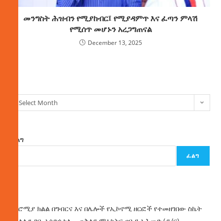
መንግስት ሕዝብን የሚያከብር፤ የሚያዳምጥ እና ፈጣን ምላሽ
የሚሰጥ መሆኑን አረጋግጠናል
December 13, 2025
ክምችት
Select Month
ፈልግ
ፈልግ
ዜና
በኦሮሚያ ክልል በግብርና እና በሌሎች የኢኮኖሚ ዘርፎች የተመዘገበው ስኬት
የክልሉን ገቢ አሳድጎታል – ጠቅላይ ሚኒስትር ዐቢይ አሕመድ (ዶ/ር)