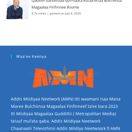
Qabxiin darbiinsaa qormaata kutaa 6ffaa Bulchiinsa
Magaalaa Finfinnee ifoome
4.7k views
|
posted on July 6, 2026
Waa'ee Keenya
Addis Miidiyaa Neetwork (AMN) itti waamani isaa Mana
Maree Bulchiinsa Magaalaa Finfinneef ta’ee bara 2023
tti Miidiyaa Magaalaa Guddittii ( Metropolitan Media)
ta’uuf mul’ata qaba. Addis Miidiyaa Neetwork
Chaanaalii Televizhinii Addis Miidiya Neetwoork fi AMN