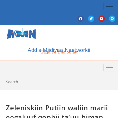
Addis Miidiyaa Neetworkii
Sagalee Dhalootaa
Zeleniskiin Putiin waliin marii
eegaluuf qophii ta’uu himan