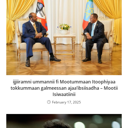
ijjiiramni ummannii fi Mootummaan Itoophiyaa
tokkummaan galmeessan ajaa’ibsiisadha – Mootii
Isiwaatiinii
February 17, 2025