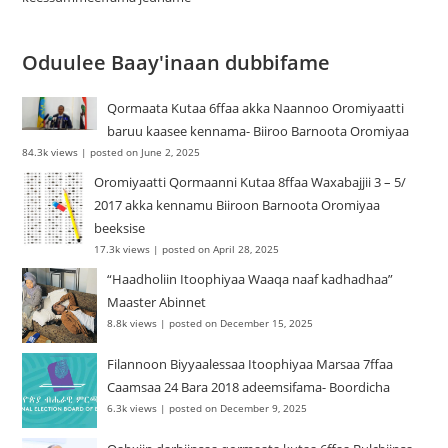
Oduulee Baay'inaan dubbifame
Qormaata Kutaa 6ffaa akka Naannoo Oromiyaatti
baruu kaasee kennama- Biiroo Barnoota Oromiyaa
84.3k views
|
posted on June 2, 2025
Oromiyaatti Qormaanni Kutaa 8ffaa Waxabajjii 3 – 5/
2017 akka kennamu Biiroon Barnoota Oromiyaa
beeksise
17.3k views
|
posted on April 28, 2025
“Haadholiin Itoophiyaa Waaqa naaf kadhadhaa”
Maaster Abinnet
8.8k views
|
posted on December 15, 2025
Filannoon Biyyaalessaa Itoophiyaa Marsaa 7ffaa
Caamsaa 24 Bara 2018 adeemsifama- Boordicha
6.3k views
|
posted on December 9, 2025