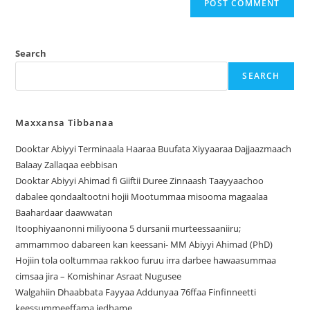
Search
SEARCH
Maxxansa Tibbanaa
Dooktar Abiyyi Terminaala Haaraa Buufata Xiyyaaraa Dajjaazmaach
Balaay Zallaqaa eebbisan
Dooktar Abiyyi Ahimad fi Giiftii Duree Zinnaash Taayyaachoo
dabalee qondaaltootni hojii Mootummaa misooma magaalaa
Baahardaar daawwatan
Itoophiyaanonni miliyoona 5 dursanii murteessaaniiru;
ammammoo dabareen kan keessani- MM Abiyyi Ahimad (PhD)
Hojiin tola ooltummaa rakkoo furuu irra darbee hawaasummaa
cimsaa jira – Komishinar Asraat Nugusee
Walgahiin Dhaabbata Fayyaa Addunyaa 76ffaa Finfinneetti
keessummeeffama jedhame