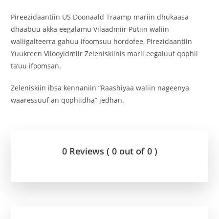
Pireezidaantiin US Doonaald Traamp mariin dhukaasa
dhaabuu akka eegalamu Vilaadmiir Putiin waliin
waliigalteerra gahuu ifoomsuu hordofee, Pirezidaantiin
Yuukreen Vilooyidmiir Zeleniskiinis marii eegaluuf qophii
ta’uu ifoomsan.
Zeleniskiin ibsa kennaniin “Raashiyaa waliin nageenya
waaressuuf an qophiidha” jedhan.
0 Reviews ( 0 out of 0 )