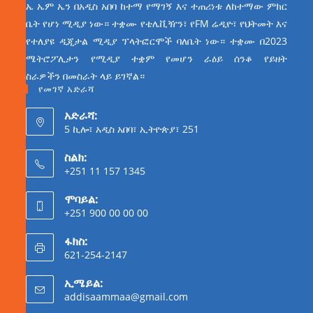
ኤ ኤም ኤን በአዲስ አበባ ከተማ የማገኝ እና ተጠሪነቱ ለከተማው ምክር
ቤት የሆነ ሚዲያ ነው። ተቋሙ የቴሌቪዥን፣ የFM ሬዲዮ፣ የህትመት እና
የተለያዩ ዲጂታል ሚዲያ ፕላትፎርሞች ባለቤት ነው። ተቋሙ በ2023
ሜትሮፖሊታን የሚዲያ ተቋም የመሆን ራዕይ ሰንቆ የይዘት
ስራዎችን በመስራት ላይ ይገኛል።
የመገኛ አድራሻ
አድራሻ:
5 ኪሎ፣ አዲስ አበባ፣ ኢትዮጵያ፣ 251
ስልክ:
+251 11 157 1345
ሞባይል:
+251 900 00 00 00
ፋክስ:
621-254-2147
ኢሜይል:
addisaammaa@gmail.com