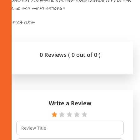
አፍሪካውያን በንግድ መተሳሰር እንዲችሉም የአፍሪካ አህጉራዊ ነፃ የንግድ ቀጣና
መፈጠር ወሳኝ መሆኑን ተናግረዋል።
በታምራት ቢሻው
0 Reviews ( 0 out of 0 )
Write a Review