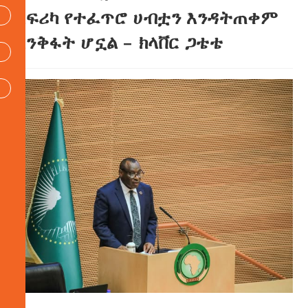
አፍሪካ የተፈጥሮ ሀብቷን እንዳትጠቀም
እንቅፋት ሆኗል – ክላቨር ጋቴቴ