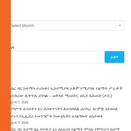
ክምችት
Select Month
ፈልግ
ፈልግ
ዜና
የባሕር ዳር ከተማን ታሪካዊና ኢኮኖሚያዊ አቅም የሚያጎሉ የልማት ሥራዎች
ተጠናክረው ሊቀጥሉ ይገባል – ጠቅላይ ሚኒስትር ዐቢይ አሕመድ (ዶ/ር)
August 7, 2026
መንግሥት ሌብነትን እና ሕገወጥነትን ለመከላከል ጠንካራ እርምጃ እየወሰደ
መሆኑን የኢፌዴሪ የመንግሥት ኮሙኒኬሽን አገልግሎት አስታወቀ
August 7, 2026
የባሕር ዳር ከተማ ለኢትዮጵያ እና ለአፍሪካ የልማት ምሳሌ የምትሆን ከተማ