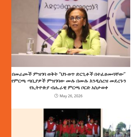
በመራጮች ምዝገባ ወቅት “ህገ-ወጥ ድርጊቶች በተፈፀሙባቸው”
የምርጫ ጣቢያዎች ምዝገባው ሙሉ በሙሉ እንዲሰረዝ መደረጉን
የኢትዮጵያ ብሔራዊ ምርጫ ቦርድ አስታወቀ
May 26, 2026