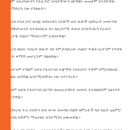
ይህም አፍሪካውያን የተፈጥሮ ሀብታቸውን በአግባቡ መጠቀም እንዳይችሉ
ስለማድረጉ ነው የገለጹት።
አፍሪካ የተፈጥሮ ሀብቷ አህጉሪቱን ሳያለማ ወደ ሌሎች አህጉራት መውጣቱ
ኢንቨስትመንት እንዳይስፋፋ እና ለኢኮኖሚ ቀውስ እንድትዳረግ የራሱን
አሉታዊ ተፅዕኖ ማሳደሩንም አንስተዋል፡፡
አፍሪካ በአየር ንብረት ለውጥ ላይ የምታሳድረው ተፅዕኖ ጥቂት ቢሆንም የጉዳቱ
ገፈት ቀማሽ መሆኗንም ገልጸዋል።
በመሆኑም የዓለም አቀፍ የፋይናንስ ተቋማት የአፍሪካን ጥቅም በሚያስከብር
መልኩ መሻሻል እንደሚገባቸው ነው የተናገሩት።
የዓለም አቀፉ የፋይናንስ ስርዓት በመሰረታዊነት መቀየር እንዳለበትም አፅንዖት
ሰጥተዋል።
በአህጉሪቱ ጥሬ ሀብትን ወደ ውጭ ከመላክ ይልቅ በምርቶች ላይ እሴት ጨምሮ
የመላክ አቅምን ማጠናከር እንደሚገባ ጠቁመዋል።