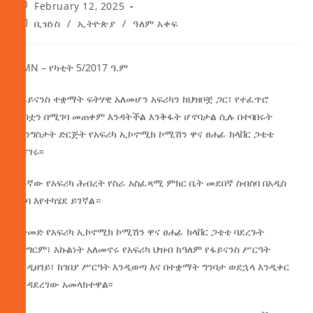
February 12, 2025
ቢዝነስ
/
ኢትዮጵያ
/
ዓለም አቀፍ
AMN – የካቲት 5/2017 ዓ.ም
የፋይናንስ ተቋማት ፍትሃዊ አለመሆን አፍሪካን ከህዝቦቿ ጋር፣ የተፈጥሮ
ሀብቷን በሚገባ መጠቀም እንዳትችል እንቅፋት ሆኖባታል ሲሉ በተባበሩት
መንግስታት ድርጅት የአፍሪካ ኢኮኖሚክ ኮሚሽን ዋና ፀሐፊ ክላቨር ጋቴቴ
ተናገሩ፡፡
46ኛው
የአፍሪካ ሕብረት የስራ አስፈጻሚ ምክር ቤት መደበኛ ስብስባ በአዲስ
አበባ እየተካሄደ ይገኛል።
በተመድ የአፍሪካ ኢኮኖሚክ ኮሚሽን ዋና ፀሐፊ ክላቨር ጋቴቴ ባደረጉት
ንግግርም፣ እኩልነት አለመኖሩ የአፍሪካ ህዝብ ከዓለም የፋይናንስ ሥርዓት
እንዲዘገይ፣ ከገበያ ሥርዓት እንዲወጣ እና በተቋማት ግንባታ ወደኋላ እንዲቀር
እንዳደረገው አመላክተዋል፡፡