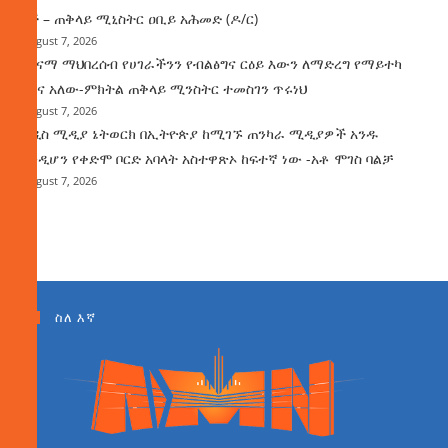
ነች – ጠቅላይ ሚኒስትር ዐቢይ አሕመድ (ዶ/ር)
August 7, 2026
ጤናማ ማህበረሰብ የሀገራችንን የብልፅግና ርዕይ እውን ለማድረግ የማይተካ
ሚና አለው-ምክትል ጠቅላይ ሚንስትር ተመስገን ጥሩነህ
August 7, 2026
አዲስ ሚዲያ ኔትወርክ በኢትዮጵያ ከሚገኙ ጠንካራ ሚዲያዎች አንዱ
እንዲሆን የቀድሞ ቦርድ አባላት አስተዋጽኦ ከፍተኛ ነው -አቶ ሞገስ ባልቻ
August 7, 2026
ስለ እኛ