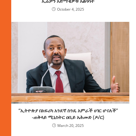
ኢሬቻን አድማቂዎቹ አልባሳት
October 4, 2025
“ኢትዮጵያ በአፍሪካ አንደኛ ስንዴ አምራች ሀገር ሆናለች”
-ጠቅላይ ሚኒስትር ዐቢይ አሕመድ (ዶ/ር)
March 20, 2025