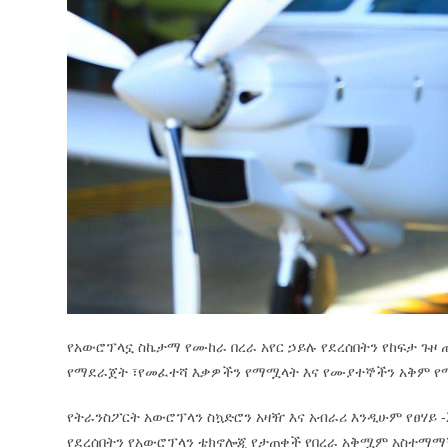
የአውሮፕላኗ ስኬታማ የሙከራ በረራ አየር ኃይሉ የደረሰበትን የከፍታ ጉዞ
የማደራጀት ፣የመፈተሻ እቃዎችን የማሟላት እና የሙያተኞችን አቅም የማ
የትራንስፖርት አውሮፕላን ስኳድሮን አዛዥ እና አብራሪ እንዲሁም የፀሃይ 
የደረሰበትን የአውሮፕላን ቴክኖሎጂ የታጠቀች የበረራ አቅሟም አስተማማኝ