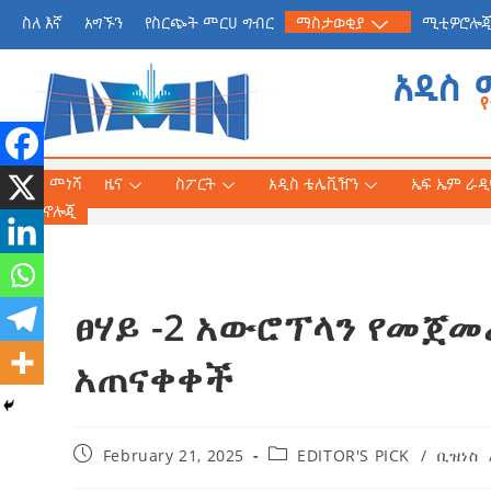
ስለ እኛ
አግኙን
የስርጭት መርሀ ግብር
ማስታወቂያ
ሚቲዎሮሎ
አዲስ 
መነሻ
ዜና
ስፖርት
አዲስ ቴሌቪዥን
ኤፍ ኤም ራዲዮ
ቴክኖሎጂ
ፀሃይ -2 አውሮፕላን የመጀመ
የጠቅላይ ሚኒስትር ዐቢይ 
«መደመር» መጽሐፍ በቻይ
አጠናቀቀች
ለንባብ ይበቃል
AmnAdmin
July
February 21, 2025
EDITOR'S PICK
/
ቢዝነስ