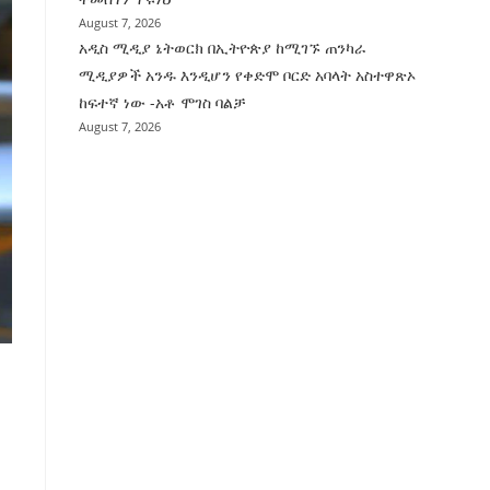
August 7, 2026
አዲስ ሚዲያ ኔትወርክ በኢትዮጵያ ከሚገኙ ጠንካራ
ሚዲያዎች አንዱ እንዲሆን የቀድሞ ቦርድ አባላት አስተዋጽኦ
ከፍተኛ ነው -አቶ ሞገስ ባልቻ
August 7, 2026