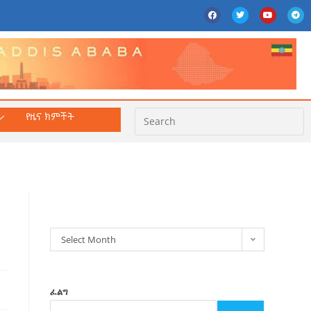
የዜና ክምችት
ክምችት
Select Month
ፈልግ