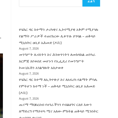
ፈልግ
ሰት
ገንባት
ዜና
የባሕር ዳር ከተማን ታሪካዊና ኢኮኖሚያዊ አቅም የሚያጎሉ
የልማት ሥራዎች ተጠናክረው ሊቀጥሉ ይገባል – ጠቅላይ
ም
ሚኒስትር ዐቢይ አሕመድ (ዶ/ር)
August 7, 2026
መንግሥት ሌብነትን እና ሕገወጥነትን ለመከላከል ጠንካራ
እርምጃ እየወሰደ መሆኑን የኢፌዴሪ የመንግሥት
ኮሙኒኬሽን አገልግሎት አስታወቀ
August 7, 2026
የባሕር ዳር ከተማ ለኢትዮጵያ እና ለአፍሪካ የልማት ምሳሌ
የምትሆን ከተማ ነች – ጠቅላይ ሚኒስትር ዐቢይ አሕመድ
(ዶ/ር)
August 7, 2026
ጤናማ ማህበረሰብ የሀገራችንን የብልፅግና ርዕይ እውን
ለማድረግ የማይተካ ሚና አለው-ምክትል ጠቅላይ ሚንስትር
ተመስገን ጥሩነህ