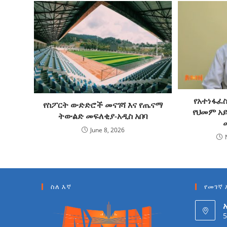
የአተነፋፈ
የስፖርት ውድድሮች መናገሻ እና የጤናማ
የህመም አ
ትውልድ መፍለቂያ-አዲስ አበባ
June 8, 2026
ስለ እኛ
የመገኛ 
5