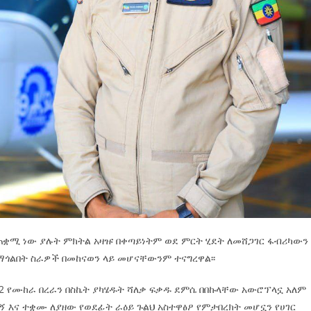
 ጠቋሚ ነው ያሉት ምክትል አዛዡ በቀጣይነትም ወደ ምርት ሂደት ለመሸጋገር ፋብሪካውን
ጎልበት ስራዎች በመከናወን ላይ መሆናቸውንም ተናግረዋል፡፡
-2 የሙከራ በረራን በስኬት ያካሄዱት ሻለቃ ፍቃዱ ደምሴ በበኩላቸው አውሮፕላኗ አለም
 እና ተቋሙ ለያዘው የወደፊት ራዕይ ጉልህ አስተዋፅዖ የምታበረክት መሆኗን የሀገር