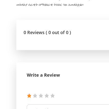
መከላከያ ሰራዊት በማህበራዊ ትስስር ገፁ አመለክቷል፡፡
0 Reviews ( 0 out of 0 )
Write a Review