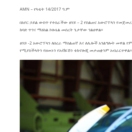
የኢትዮጵያ ኢኮኖሚ ከቡና ባሻገር
AMN – የካቲት 14/2017 ዓ.ም
August 5, 2026
2ኛው የአዲስ ሚዲያ ኔትዎርክ አመራሮች እ
በአየር ኃይል ውስጥ የተሰራችው ፀሃይ – 2 የስልጠና አውሮፕላን የመጀመሪ
ሠራተኞች ስፖርት ፌስቲቫል በቴሌቪዥን ዘ
ከባድ ጥገና ማዕከል ኮሎኔል መሰረት ጌታቸው ገልፀዋል፡፡
አሸናፊነት ተጠናቀቀ
ፀሃይ
-2 አውሮፕላን ለበረራ ማሰልጠኛ እና ለሌሎች አገልግሎት መዋል 
August 1, 2026
የሚያስችላትን የዘመኑን የአቭዬሽን ቴክኖሎጂ መታጠቋንም አብራርተዋል፡፡