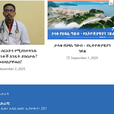
ታላቁ የህዳሴ ግድብ – የኢትዮጵያዊያን
ስ ስርአትን የሚያስተጓጉሉ
ገድል
ይነቶች እንዴት ይከሰታሉ?
September 1, 2025
መከላከያቸዉስ?
November 2, 2025
አድራሻ
አድራሻ:
 ኪሎ፣ አዲስ አበባ፣ ኢትዮጵያ፣ 251