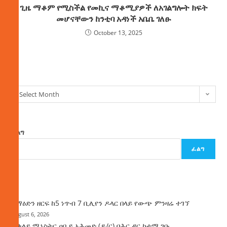
ጊዜ ማቆም የሚስችል የመኪና ማቆሚያዎች ለአገልግሎት ክፍት
መሆናቸውን ከንቲባ አዳነች አቤቤ ገለፁ
October 13, 2025
ክምችት
Select Month
ፈልግ
ፈልግ
ዜና
ከማዕድን ዘርፍ ከ5 ነጥብ 7 ቢሊየን ዶላር በላይ የውጭ ምንዛሬ ተገኘ
August 6, 2026
ጠቅላይ ሚኒስትር ዐቢይ አሕመድ (ዶ/ር) ባሕር ዳር ከተማ ገቡ