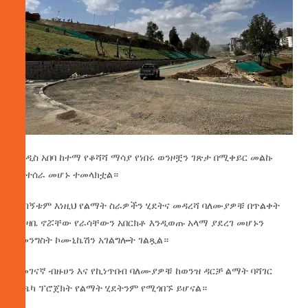
የአዲስ አበባ ከተማ የቆሻሻ ማሳያ የነበሩ ወንዞቿን ገጽታ በሚቀይር መልኩ
እየተሰራ መሆኑ ተመላክቷል።
ጉብኝቱም እነዚህ የልማት ስራዎችን ሂደትና መዳረሻ ባለሙያዎቹ በጥልቀት
ግንዛቤ ኖሯቸው የራሳቸውን አበርክቶ እንዲወጡ አላማ ያደረገ መሆኑን
የመንግስት ኮሙኒኬሽን አገልግሎት ገልጿል።
የመገናኛ ብዙሀን እና የኪነጥበብ ባለሙያዎቹ ከወንዝ ዳርቻ ልማት ባሻገር
የጫካ ፕሮጀክት የልማት ሂደትንም የሚጎበኙ ይሆናል።