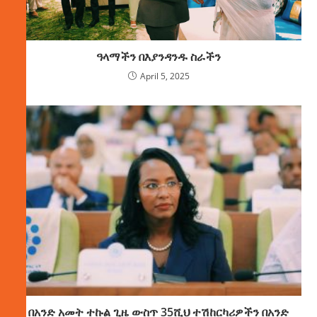
ዓላማችን በእያንዳንዱ ስራችን
April 5, 2025
በአንድ አመት ተኩል ጊዜ ውስጥ 35ሺህ ተሽከርካሪዎችን በአንድ