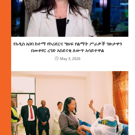
የአዲስ አበባ ከተማ የኮሪደርና ግዙፍ የልማት ሥራዎች ገጽታዋን
በመቀየር ረገድ አስደናቂ ለውጥ አሳይተዋል
May 3, 2026