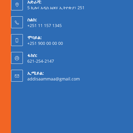
አድራሻ:
5 ኪሎ፣ አዲስ አበባ፣ ኢትዮጵያ፣ 251
ስልክ:
+251 11 157 1345
ሞባይል:
+251 900 00 00 00
ፋክስ:
621-254-2147
ኢሜይል:
addisaammaa@gmail.com