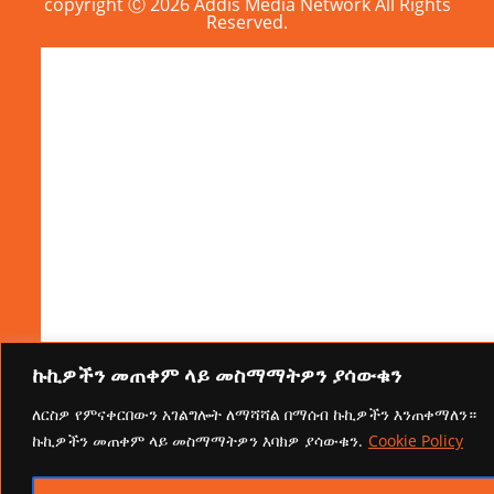
copyright Ⓒ 2026 Addis Media Network All Rights
Reserved.
ኩኪዎችን መጠቀም ላይ መስማማትዎን ያሳውቁን
ለርስዎ የምናቀርበውን አገልግሎት ለማሻሻል በማሰብ ኩኪዎችን እንጠቀማለን።
ኩኪዎችን መጠቀም ላይ መስማማትዎን እባክዎ ያሳውቁን.
Cookie Policy