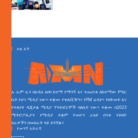
ስለ እኛ
ኤ ኤም ኤን በአዲስ አበባ ከተማ የማገኝ እና ተጠሪነቱ ለከተማው ምክር
ቤት የሆነ ሚዲያ ነው። ተቋሙ የቴሌቪዥን፣ የFM ሬዲዮ፣ የህትመት እና
የተለያዩ ዲጂታል ሚዲያ ፕላትፎርሞች ባለቤት ነው። ተቋሙ በ2023
ሜትሮፖሊታን የሚዲያ ተቋም የመሆን ራዕይ ሰንቆ የይዘት
ስራዎችን በመስራት ላይ ይገኛል።
የመገኛ አድራሻ