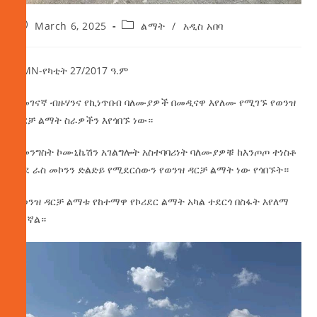
March 6, 2025
ልማት
/
አዲስ አበባ
AMN-የካቲት 27/2017 ዓ.ም
የመገናኛ ብዙሃንና የኪነጥበብ ባለሙያዎች በመዲናዋ እየለሙ የሚገኙ የወንዝ
ዳርቻ ልማት ስራዎችን እየጎበኙ ነው።
በመንግስት ኮሙኒኬሽን አገልግሎት አስተባባሪነት ባለሙያዎቹ ከእንጦጦ ተነስቶ
ወደ ራስ መኮንን ድልድይ የሚደርሰውን የወንዝ ዳርቻ ልማት ነው የጎበኙት።
የወንዝ ዳርቻ ልማቱ የከተማዋ የኮሪደር ልማት አካል ተደርጎ በስፋት እየለማ
ይገኛል።