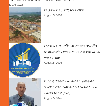
August 6, 2026
የኢትዮጵያ ኢኮኖሚ ከቡና ባሻገር
August 5, 2026
የአዲስ አበባ ገቢዎች ቢሮ አነስተኛ ንግዶችን
ለማበረታታትና የግብር ጫናን ለመቀነስ እየሰራ
መሆኑን ገለፀ
August 5, 2026
የሀገራዊ ምክክር ተመካካሪዎች ልዩነቶችን
በመሻገር በጋራ ጉዳዮች ላይ እየመከሩ ነው –
መስፍን አርአያ (ፕ/ር)
August 5, 2026