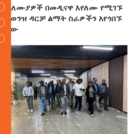
ባለሙያዎች በመዲናዋ እየለሙ የሚገኙ
የወንዝ ዳርቻ ልማት ስራዎችን እየጎበኙ
ነው