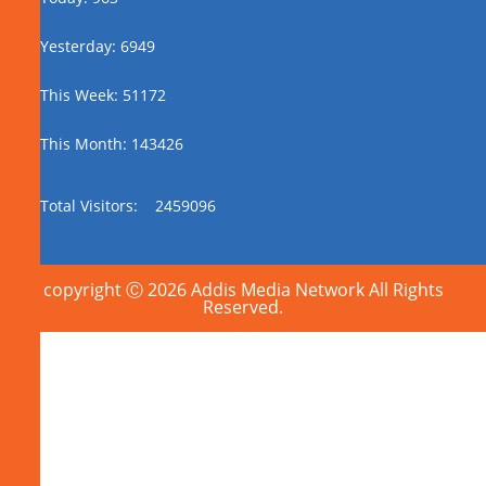
Yesterday: 6949
This Week: 51172
This Month: 143426
Total Visitors:
2459096
copyright Ⓒ 2026 Addis Media Network All Rights
Reserved.