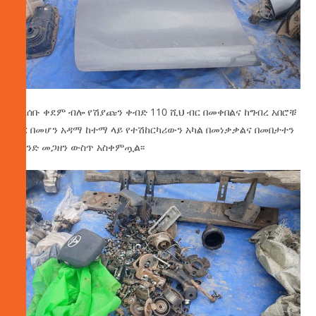
ግለሰቡ ቀደም ብሎ የሽያጩን ቀብድ 110 ሺህ ብር በመቀበልና ከግብረ አበሮቹ
ጋር በመሆን አዳማ ከተማ ላይ የተሽከርካሪውን አካል በመነቃቃልና በመበታተን
በአንድ መጋዘን ውስጥ አስቀምጧል፡፡