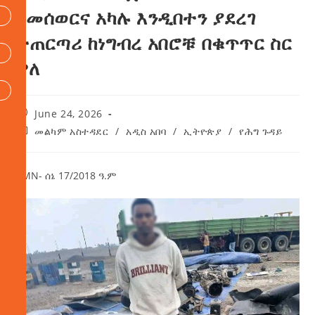
በመሰወርና አካሉ እንዲበተን ያደረገ
ተጠርጣሪ ከነግብረ አበሮቹ በቁጥጥር ስር
ዋለ
June 24, 2026
መልካም አስተዳደር
/
አዲስ አበባ
/
ኢትዮጵያ
/
የሕግ ጉዳይ
AMN- ሰኔ 17/2018 ዓ.ም