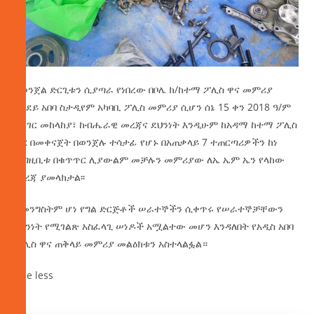
የወንጀል ድርጊቱን ሲያጣራ የነበረው በቦሌ ክ/ከተማ ፖሊስ ዋና መምሪያ
የአደይ አበባ ስታዲየም አካባቢ ፖሊስ መምሪያ ሲሆን ሰኔ 15 ቀን 2018 ዓ/ም
ከሀገር መከላከያ፣ ከብሔራዊ መረጃና ደህንነት እንዲሁም ከአዳማ ከተማ ፖሊስ
ጋር በመቀናጀት በወንጀሉ ተሳታፊ የሆኑ በአጠቃላይ 7 ተጠርጣሪዎችን ከነ
ኤግዚቢቱ በቁጥጥር ሊያውልም መቻሉን መምሪያው ለኤ ኤም ኤን የላከው
መረጃ ያመላክታል፡፡
የመንግስትም ሆነ የግል ድርጅቶች ሠራተኞችን ሲቀጥሩ የሠራተኞቻቸውን
ማንነት የሚገልጽ አስፈላጊ ሠነዶች አሟልተው መሆን እንዳለበት የአዲስ አበባ
ፖሊስ ዋና ጠቅላይ መምሪያ መልዕክቱን አስተላልፏል።
See less