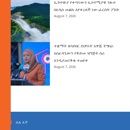
ኢትዮጵያ የቀጣናውን ኢኮኖሚያዊ ገጽታ
በአዲስ መልኩ እየቀረጸች ነው-ፈርስት ፖስት
August 7, 2026
ተቋማት ለሳይበር ደህንነት አዋጁ ትግበራ
አስፈላጊውን የቅድመ ዝግጅት ስራ
እንዲያጠናቅቁ ተጠየቀ
August 7, 2026
ስለ እኛ