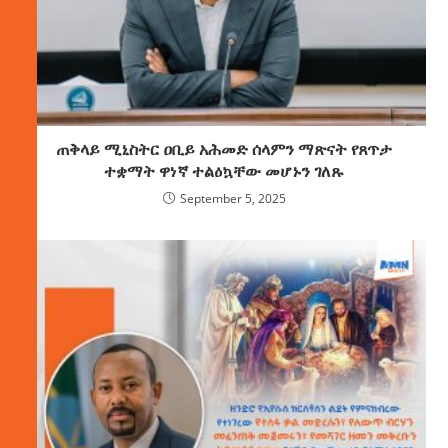
ጠቅላይ ሚኒስትር ዐቢይ አሕመድ ሰላምን ማጽናት የጸጥታ
ተቋማት ዋነኛ ተልዕኳቸው መሆኑን ገለጹ
September 5, 2025