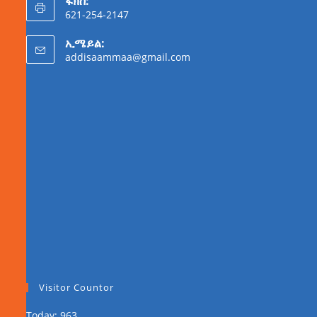
ፋክስ:
621-254-2147
ኢሜይል:
addisaammaa@gmail.com
Visitor Countor
Today: 963