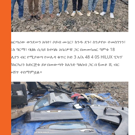
ተጠርጣሪው ወንደሠን አባተ፣ ሶይብ ሙኒር፣ ክንዱ ደጉ፣ ስንታየሁ ተመስገንን፣
ብሩክ ግርማ፣ ባህሉ ሲሳይ ከተባሉ አባሪዎቹ ጋር በመመሳጠር ግምቱ 18
ሚሊየን ብር የሚያወጣ የሠሌዳ ቁጥር ኮድ 3 አ/አ 48 4 05 HILUX ፒካፕ
ተሽከርካሪን ከድርጅቱ ይዞ በመውጣት ከአንድ ግለሰብ ጋር በ 6መቶ ሺ ብር
ለመሸጥ ተስማምቷል።