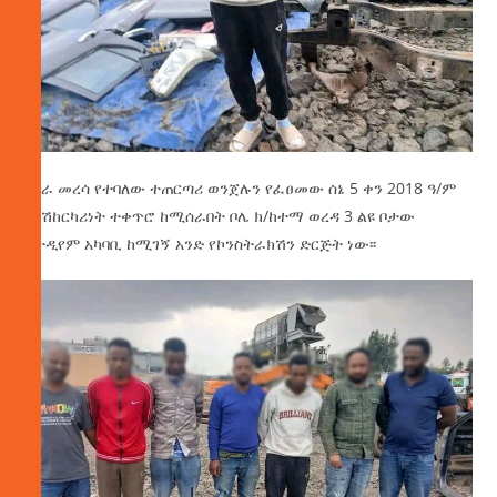
አበራ መረሳ የተባለው ተጠርጣሪ ወንጀሉን የፈፀመው ሰኔ 5 ቀን 2018 ዓ/ም
በአሽከርካሪነት ተቀጥሮ ከሚሰራበት ቦሌ ክ/ከተማ ወረዳ 3 ልዩ ቦታው
ስታዲየም አካባቢ ከሚገኝ አንድ የኮንስትራክሽን ድርጅት ነው፡፡