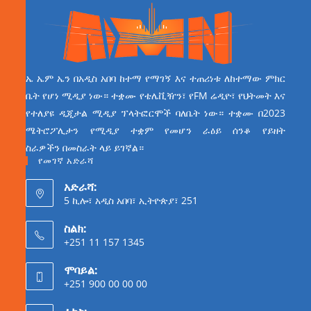
ኤ ኤም ኤን በአዲስ አበባ ከተማ የማገኝ እና ተጠሪነቱ ለከተማው ምክር
ቤት የሆነ ሚዲያ ነው። ተቋሙ የቴሌቪዥን፣ የFM ሬዲዮ፣ የህትመት እና
የተለያዩ ዲጂታል ሚዲያ ፕላትፎርሞች ባለቤት ነው። ተቋሙ በ2023
ሜትሮፖሊታን የሚዲያ ተቋም የመሆን ራዕይ ሰንቆ የይዘት
ስራዎችን በመስራት ላይ ይገኛል።
የመገኛ አድራሻ
አድራሻ:
5 ኪሎ፣ አዲስ አበባ፣ ኢትዮጵያ፣ 251
ስልክ:
+251 11 157 1345
ሞባይል:
+251 900 00 00 00