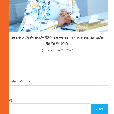
ባለፉት አምስት ወራት 380 ቢሊየን ብር ገቢ ተሰብስቧል፡- ወ/ሮ
ዓይናለም ንጉሴ
December 27, 2024
ክምችት
Select Month
ፈልግ
ፈልግ