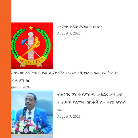
ዜና
ጦርነት ቀለቡ ሕገወጥ ቡድን
August 7, 2026
ወደ ዋናው እና ወሳኙ የውይይት ምዕራፍ እየተሸጋገረ ያለው የኢትዮጵያ
ሀገራዊ ምክክር
August 7, 2026
ብልፅግና ፓርቲ የምርጫ ውክልናውን ወደ
ተጨባጭ የልማት ስኬቶች ለመቀየር እየሰራ
ነው
August 7, 2026