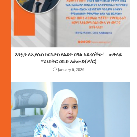
እንኳን ለኢየሱስ ክርስቶስ የልደት በዓል አደረሳችሁ! – ጠቅላይ
ሚኒስትር ዐቢይ አሕመድ(ዶ/ር)
January 6, 2026