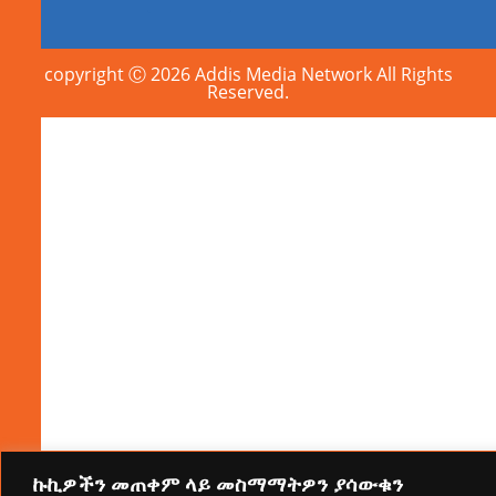
copyright Ⓒ 2026 Addis Media Network All Rights
Reserved.
ኩኪዎችን መጠቀም ላይ መስማማትዎን ያሳውቁን