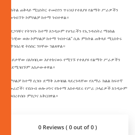
ምክትል ጠቅላይ ሚኒስትር ተመስገን ጥሩነህ የተለያዩ የልማት ሥራዎችን
ለመጎብኘት ኮምቦልቻ ከተማ ገብተዋል።
“የደጋጎቹና የትጉሃኑ ከተማ እንዲሁም የሀገራችን የኢንዱስትሪ ማዕከል
የሆነቺው ወሎ ኮምቦልቻ ከተማ ገብተናል” ሲሉ ምክትል ጠቅላይ ሚኒስትሩ
በማኀበራዊ ትስስር ገፃቸው ገልጸዋል።
በቆይታቸው በአካባቢው እየተከናወኑ የሚገኙ የተለያዩ የልማት ሥራዎችን
እንደሚጎበኙም አስታውቀዋል።
ኮምቦልቻ ከተማ ሲገቡ ደማቅ አቀባበል ላደረጉላቸው የአማራ ክልል ከፍተኛ
አመራሮች፣ የደቡብ ወሎ ዞንና የከተማ አስተዳደሩ የሥራ ኃላፊዎች እንዲሁም
ለህብረተሰቡ ምስጋና አቅርበዋል።
0 Reviews ( 0 out of 0 )