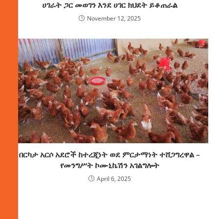
ሀገራት ጋር መወገን እንደ ሀገር ክህደት ይቆጠራል
November 12, 2025
በርካታ አርሶ አደሮች ከተረጂነት ወደ ምርታማነት ተሸጋግረዋል –
የመንግሥት ኮሙኒኬሽን አገልግሎት
April 6, 2025
ክምችት