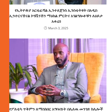
የኢትዮጵያ አርቲፊሻል ኢንተለጀንስ ኢንስቲትዩት በአዲስ
ኢንተርናሽናል ኮንቬንሽን ማዕከል ምርትና አገልግሎቶቹን ለዕይታ
አቀረበ
March 3, 2025
የፖለቲካ ጥቅምን ለማስከበር አግባብነት በሌለዉ መንገድ ከሌሎች