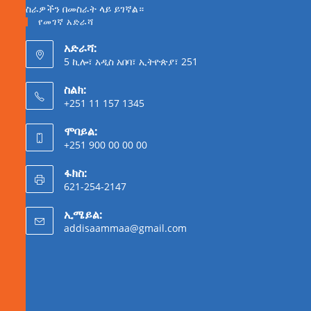
ስራዎችን በመስራት ላይ ይገኛል።
የመገኛ አድራሻ
አድራሻ:
5 ኪሎ፣ አዲስ አበባ፣ ኢትዮጵያ፣ 251
ስልክ:
+251 11 157 1345
ሞባይል:
+251 900 00 00 00
ፋክስ:
621-254-2147
ኢሜይል:
addisaammaa@gmail.com