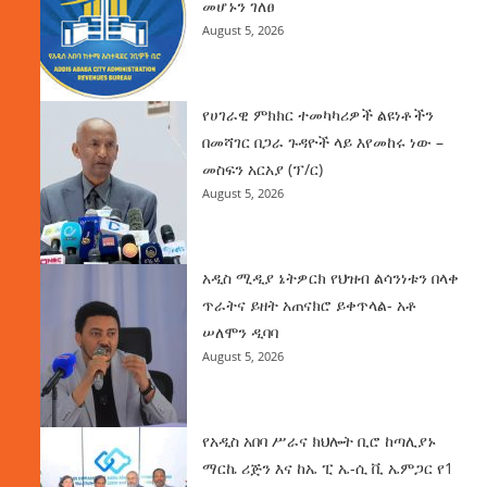
መሆኑን ገለፀ
August 5, 2026
የሀገራዊ ምክክር ተመካካሪዎች ልዩነቶችን
በመሻገር በጋራ ጉዳዮች ላይ እየመከሩ ነው –
መስፍን አርአያ (ፕ/ር)
August 5, 2026
አዲስ ሚዲያ ኔትዎርክ የህዝብ ልሳንነቱን በላቀ
ጥራትና ይዘት አጠናክሮ ይቀጥላል- አቶ
ሠለሞን ዲባባ
August 5, 2026
የአዲስ አበባ ሥራና ክህሎት ቢሮ ከጣሊያኑ
ማርኬ ሪጅን እና ከኤ ፒ ኤ-ሲ ቪ ኤምጋር የ1