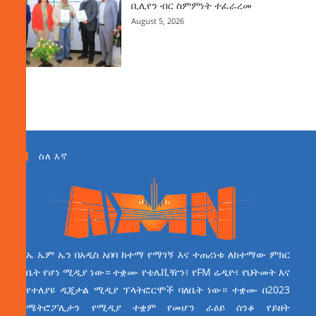
ቢሊየን ብር ስምምነት ተፈራረመ
August 5, 2026
ስለ እኛ
ኤ ኤም ኤን በአዲስ አበባ ከተማ የማገኝ እና ተጠሪነቱ ለከተማው ምክር
ቤት የሆነ ሚዲያ ነው። ተቋሙ የቴሌቪዥን፣ የFM ሬዲዮ፣ የህትመት እና
የተለያዩ ዲጂታል ሚዲያ ፕላትፎርሞች ባለቤት ነው። ተቋሙ በ2023
ሜትሮፖሊታን የሚዲያ ተቋም የመሆን ራዕይ ሰንቆ የይዘት