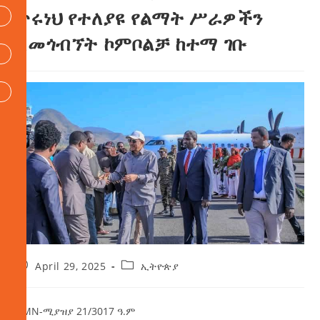
ጥሩነህ የተለያዩ የልማት ሥራዎችን
ለመጎብኘት ኮምቦልቻ ከተማ ገቡ
April 29, 2025
ኢትዮጵያ
AMN-ሚያዝያ 21/3017 ዓ.ም