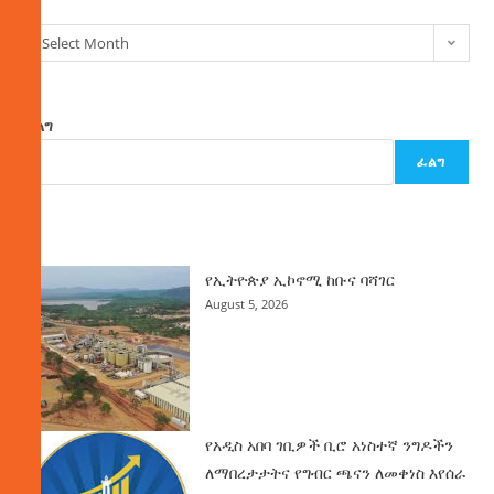
Select Month
ፈልግ
ፈልግ
ዜና
የኢትዮጵያ ኢኮኖሚ ከቡና ባሻገር
August 5, 2026
የአዲስ አበባ ገቢዎች ቢሮ አነስተኛ ንግዶችን
ለማበረታታትና የግብር ጫናን ለመቀነስ እየሰራ