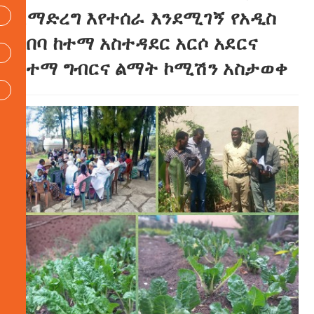
ለማድረግ እየተሰራ እንደሚገኝ የአዲስ
አበባ ከተማ አስተዳደር አርሶ አደርና
ከተማ ግብርና ልማት ኮሚሽን አስታወቀ