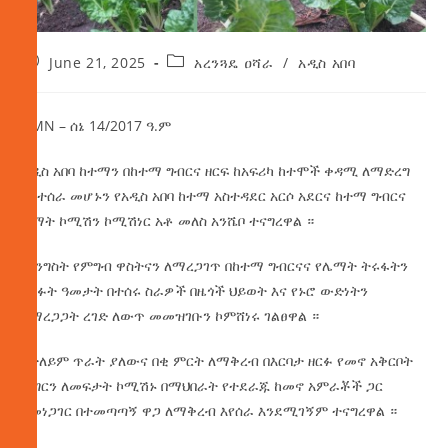
June 21, 2025
አረንጓዴ ዐሻራ
/
አዲስ አበባ
AMN – ሰኔ 14/2017 ዓ.ም
አዲስ አበባ ከተማን በከተማ ግብርና ዘርፍ ከአፍሪካ ከተሞች ቀዳሚ ለማድረግ
እየተሰራ መሆኑን የአዲስ አበባ ከተማ አስተዳደር አርሶ አደርና ከተማ ግብርና
ልማት ኮሚሽን ኮሚሽነር አቶ መለስ አንሼቦ ተናግረዋል ።
መንግስት የምግብ ዋስትናን ለማረጋገጥ በከተማ ግብርናና የሌማት ትሩፋትን
ባለፉት ዓመታት በተሰሩ ስራዎች በዜጎች ህይወት እና የኑሮ ውድነትን
በማረጋጋት ረገድ ለውጥ መመዝገቡን ኮምሸነሩ ገልፀዋል ።
በተለይም ጥራት ያለውና በቂ ምርት ለማቅረብ በእርባታ ዘርፉ የመኖ አቅርቦት
ችግርን ለመፍታት ኮሚሽኑ በማህበራት የተደራጁ ከመኖ አምራቾች ጋር
በመነጋገር በተመጣጣኝ ዋጋ ለማቅረብ እየሰራ እንደሚገኝም ተናግረዋል ።