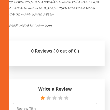
ኮሚሽኑ በዘርፉ የሚስተዋሉ ተግዳሮቶችን ለመቅረፍ ያስችል ዘንድ ከተለያዩ
ክፍለ ከተሞች ከተውጣጡ ከ1 ሺህ በላይ ከሚሆኑ አርሶአደሮችና አርብቶ
አደሮች ጋር ውይይት እያካሄደ ይገኛል።
በአይናለም አባይነህ እና በአለሙ ኢላላ
0 Reviews ( 0 out of 0 )
Write a Review