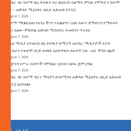
የባሕር ዳር ከተማ ለኢትዮጵያ እና ለአፍሪካ የልማት ምሳሌ የምትሆን ከተማ
ነች – ጠቅላይ ሚኒስትር ዐቢይ አሕመድ (ዶ/ር)
August 7, 2026
ጤናማ ማህበረሰብ የሀገራችንን የብልፅግና ርዕይ እውን ለማድረግ የማይተካ
ሚና አለው-ምክትል ጠቅላይ ሚንስትር ተመስገን ጥሩነህ
August 7, 2026
አዲስ ሚዲያ ኔትወርክ በኢትዮጵያ ከሚገኙ ጠንካራ ሚዲያዎች አንዱ
እንዲሆን የቀድሞ ቦርድ አባላት አስተዋጽኦ ከፍተኛ ነው -አቶ ሞገስ ባልቻ
August 7, 2026
የአጀንዳ የሥራ ቡድኖች የምክክር ሂደቱን በይፋ ጀምረዋል
August 7, 2026
የባሕር ዳር ከተማ ገቢን ማሳደግ እንደሚገባ ጠቅላይ ሚኒስትር ዐቢይ አሕመድ
(ዶ/ር) አስገነዘቡ
August 7, 2026
ስለ እኛ