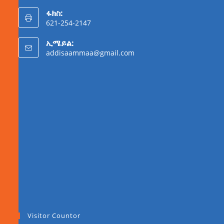
ፋክስ:
621-254-2147
ኢሜይል:
addisaammaa@gmail.com
Visitor Countor