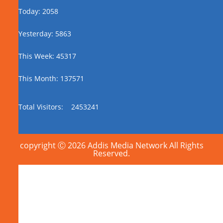
Today: 2058
Yesterday: 5863
This Week: 45317
This Month: 137571
Total Visitors:
2453241
copyright Ⓒ 2026 Addis Media Network All Rights
Reserved.