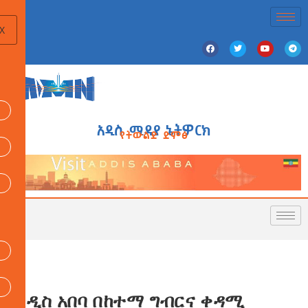
X
አዲስ ሚዲያ ኔትዎርክ
የትውልድ ድምፅ
አዲስ አበባ በከተማ ግብርና ቀዳሚ