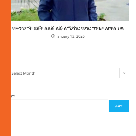
የመንግሥት በጀት ለልጅ ልጅ ለሚሻገር የሀገር ግንባታ እየዋለ ነዉ
January 13, 2026
ክምችት
Select Month
ፈልግ
ፈልግ
ዜና