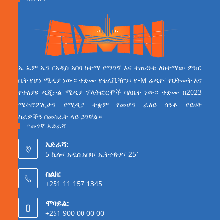
ኤ ኤም ኤን በአዲስ አበባ ከተማ የማገኝ እና ተጠሪነቱ ለከተማው ምክር
ቤት የሆነ ሚዲያ ነው። ተቋሙ የቴሌቪዥን፣ የFM ሬዲዮ፣ የህትመት እና
የተለያዩ ዲጂታል ሚዲያ ፕላትፎርሞች ባለቤት ነው። ተቋሙ በ2023
ሜትሮፖሊታን የሚዲያ ተቋም የመሆን ራዕይ ሰንቆ የይዘት
ስራዎችን በመስራት ላይ ይገኛል።
የመገኛ አድራሻ
አድራሻ:
5 ኪሎ፣ አዲስ አበባ፣ ኢትዮጵያ፣ 251
ስልክ:
+251 11 157 1345
ሞባይል:
+251 900 00 00 00