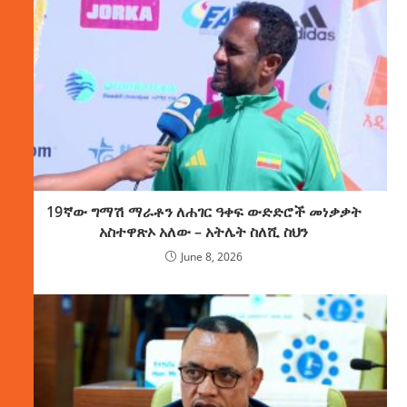
19ኛው ግማሽ ማራቶን ለሐገር ዓቀፍ ውድድሮች መነቃቃት
አስተዋጽኦ አለው – አትሌት ስለሺ ስህን
June 8, 2026