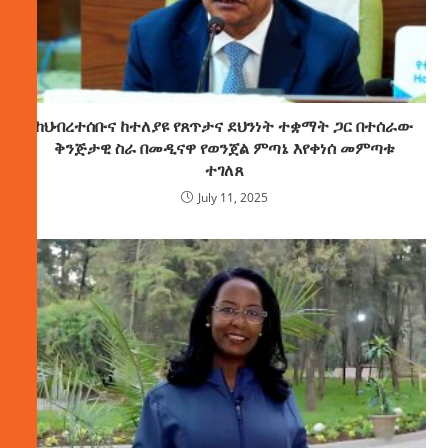
ከህብረተሰቡና ከተለያዩ የጸጥታና ደህንነት ተቋማት ጋር በተሰራው
ቅንጅታዊ ስራ በመዲናዋ የወንጀል ምጣኔ እየቀነሰ መምጣቱ
ተገለጸ
July 11, 2025