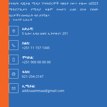
የተለያዩ ዲጂታል ሚዲያ ፕላትፎርሞች ባለቤት ነው። ተቋሙ በ2023
ሜትሮፖሊታን የሚዲያ ተቋም የመሆን ራዕይ ሰንቆ የይዘት
ስራዎችን በመስራት ላይ ይገኛል።
የመገኛ አድራሻ
አድራሻ:
5 ኪሎ፣ አዲስ አበባ፣ ኢትዮጵያ፣ 251
ስልክ:
+251 11 157 1345
ሞባይል:
+251 900 00 00 00
ፋክስ:
621-254-2147
ኢሜይል:
addisaammaa@gmail.com