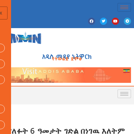
X
አዲስ ሚዲያ ኔትዎርክ
የትውልድ ድምፅ
ያለፉት 6 ዓመታት ገድል በነገዉ እለትም