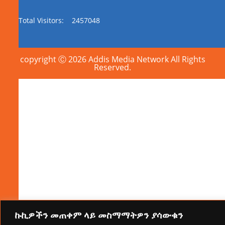
Total Visitors:
2457048
copyright Ⓒ 2026 Addis Media Network All Rights
Reserved.
ኩኪዎችን መጠቀም ላይ መስማማትዎን ያሳውቁን