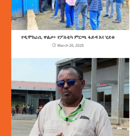
የዲሞክራሲ ዋልታ፦ የፖለቲካ ምርጫ ፋይዳ እና ሂደቱ
March 26, 2026