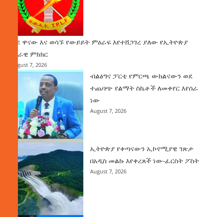
ወደ ዋናው እና ወሳኙ የውይይት ምዕራፍ እየተሸጋገረ ያለው የኢትዮጵያ
ሀገራዊ ምክክር
August 7, 2026
ብልፅግና ፓርቲ የምርጫ ውክልናውን ወደ
ተጨባጭ የልማት ስኬቶች ለመቀየር እየሰራ
ነው
August 7, 2026
ኢትዮጵያ የቀጣናውን ኢኮኖሚያዊ ገጽታ
በአዲስ መልኩ እየቀረጸች ነው-ፈርስት ፖስት
August 7, 2026