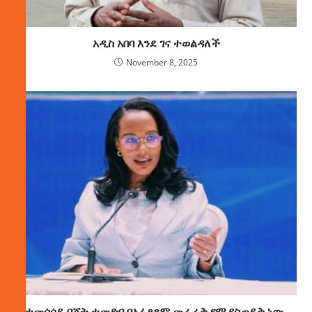
አዲስ አበባ እንደ ገና ተወልዳለች
November 8, 2025
ተመሳሳይ በጀት ተመድቦ በአፈጻጸም መራራቅ የሚያስጠይቅ ነው-