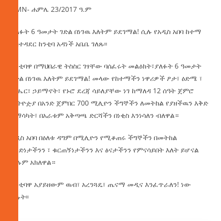
AMN- ሐምሌ 23/2017 ዓ.ም
ያለፉት 6 ዓመታት ገድል በነገዉ እለትም ይደገማል! ሲሉ የአዲስ አበባ ከተማ
አስተዳደር ከንቲባ አዳነች አቤቤ ገለጹ፡፡
ከንቲባዋ በማህበራዊ ትስስር ገፃቸው ባሰፈሩት መልዕክት፣ያለፉት 6 ዓመታት
ገድል በነገዉ እለትም ይደገማል! መላው የከተማችን ነዋሪዎች ፆታ፣ ዕድሜ ፣
ብሔር፣ ኃይማኖት፣ የኑሮ ደረጃ ሳይለያቸው ነገ ከማለዳ 12 ሰዓት ጀምሮ
ኢትዮዽያ በአንድ ጀምበር 700 ሚሊዮን ችግኞችን ለመትከል የያዘችዉን እቅድ
ለማሳካት፣ በአራቱም አቅጣጫ ድርሻችን በነቂስ እንነሳለን ብለዋል።
አዲስ አበባ በዕለቱ ዳግም በሚሊዮን የሚቆጠሩ ችግኞችን በመትከል
አንድነታችንን ፣ ቁርጠኝነታችንን እና ፅናታችንን የምናሳይበት እለት ይሆናል
ሲሉም አክለዋል።
ከንቲባዋ አያይዘውም ዉብ፣ አረንጓዴ፣ ጤናማ መዲና እንፈጥራለን! ነው
ያሉት፡፡