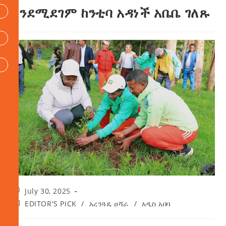
እንደሚደገም ከንቲባ አዳነች አቤቤ ገለጹ
July 30, 2025
EDITOR'S PICK
/
አረንጓዴ ዐሻራ
/
አዲስ አበባ