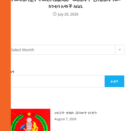
ከንቲባ አዳነች አቤቤ
July 20, 2026
ክምችት
Select Month
ፈልግ
ፈልግ
ዜና
ጦርነት ቀለቡ ሕገወጥ ቡድን
August 7, 2026