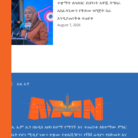
ተቋማት ለሳይበር ደህንነት አዋጁ ትግበራ
አስፈላጊውን የቅድመ ዝግጅት ስራ
እንዲያጠናቅቁ ተጠየቀ
August 7, 2026
ስለ እኛ
ኤ ኤም ኤን በአዲስ አበባ ከተማ የማገኝ እና ተጠሪነቱ ለከተማው ምክር
ቤት የሆነ ሚዲያ ነው። ተቋሙ የቴሌቪዥን፣ የFM ሬዲዮ፣ የህትመት እና