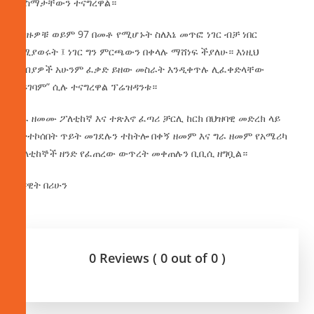
መስማታቸውን ተናግረዋል።
“ብዙዎቹ ወይም 97 በመቶ የሚሆኑት ስለእኔ መጥፎ ነገር ብቻ ነበር
የሚያወሩት ፤ ነገር ግን ምርጫውን በቀላሉ ማሸነፍ ችያለሁ። እነዚህ
ጣብያዎች አሁንም ፈቃድ ይዘው መስራት እንዲቀጥሉ ሊፈቀድላቸው
አይገባም” ሲሉ ተናግረዋል ፕሬዝዳንቱ።
ግራ ዘመሙ ፖለቲከኛ እና ተጽእኖ ፈጣሪ ቻርሊ ከርክ በህዝባዊ መድረክ ላይ
በተተኮሰበት ጥይት መገደሉን ተከትሎ በቀኝ ዘመም እና ግራ ዘመም የአሜሪካ
ፖለቲከኞች ዘንድ የፈጠረው ውጥረት መቀጠሉን ቢቢሲ ዘግቧል።
በዳዊት በሪሁን
0 Reviews ( 0 out of 0 )