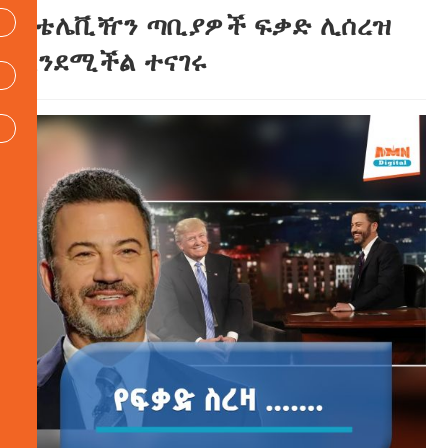
የቴሌቪዥን ጣቢያዎች ፍቃድ ሊሰረዝ
እንደሚችል ተናገሩ