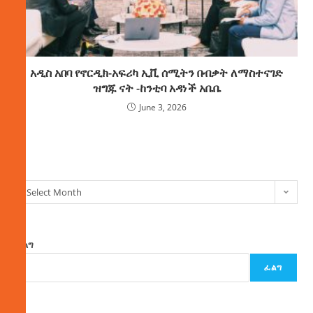
አዲስ አበባ የኖርዲክ-አፍሪካ ኢቪ ሰሚትን በብቃት ለማስተናገድ
ዝግጁ ናት -ከንቲባ አዳነች አቤቤ
June 3, 2026
ክምችት
Select Month
ፈልግ
ፈልግ