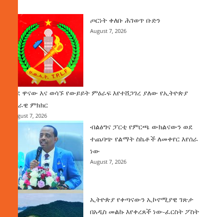
ዜና
ጦርነት ቀለቡ ሕገወጥ ቡድን
August 7, 2026
ወደ ዋናው እና ወሳኙ የውይይት ምዕራፍ እየተሸጋገረ ያለው የኢትዮጵያ
ሀገራዊ ምክክር
August 7, 2026
ብልፅግና ፓርቲ የምርጫ ውክልናውን ወደ
ተጨባጭ የልማት ስኬቶች ለመቀየር እየሰራ
ነው
August 7, 2026
ኢትዮጵያ የቀጣናውን ኢኮኖሚያዊ ገጽታ
በአዲስ መልኩ እየቀረጸች ነው-ፈርስት ፖስት