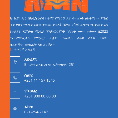
ኤ ኤም ኤን በአዲስ አበባ ከተማ የማገኝ እና ተጠሪነቱ ለከተማው ምክር
ቤት የሆነ ሚዲያ ነው። ተቋሙ የቴሌቪዥን፣ የFM ሬዲዮ፣ የህትመት እና
የተለያዩ ዲጂታል ሚዲያ ፕላትፎርሞች ባለቤት ነው። ተቋሙ በ2023
ሜትሮፖሊታን የሚዲያ ተቋም የመሆን ራዕይ ሰንቆ የይዘት
ስራዎችን በመስራት ላይ ይገኛል።
የመገኛ አድራሻ
አድራሻ:
5 ኪሎ፣ አዲስ አበባ፣ ኢትዮጵያ፣ 251
ስልክ:
+251 11 157 1345
ሞባይል:
+251 900 00 00 00
ፋክስ:
621-254-2147