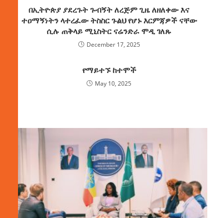
በኢትዮጵያ ያደረጉት ጉብኝት ለረጅም ጊዜ ለዘለቀው እና
ተዐማኝነትን ላተረፈው ትስስር ጉልህ የሆኑ እርምጃዎች ናቸው
ሲሉ ጠቅላይ ሚኒስትር ናሬንድራ ሞዲ ገለጹ
December 17, 2025
የማይተኙ ከተሞች
May 10, 2025