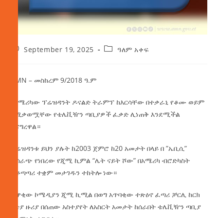
September 19, 2025
ዓለም አቀፍ
AMN – መስከረም 9/2018 ዓ.ም
የአሜሪካው ፕሬዝዳንት ዶናልድ ትራምፕ ከእርሳቸው በተቃራኒ የቆሙ ወይም
የሚቃወሟቸው የቴሌቪዥን ጣቢያዎች ፈቃድ ሊነጠቅ እንደሚችል
ተናግረዋል።
ፕሬዝዳንቱ ይህን ያሉት ከ2003 ጀምሮ ከ20 አመታት በላይ በ ”ኤቢሲ”
ሲሰራጭ የነበረው የጂሚ ኪምል “ሌት ናይት ሾው” በአሜሪካ ብሮድካስት
ተቆጣጣሪ ተቋም መታገዱን ተከትሎ ነው።
ታዋቂው ኮሜዲያን ጂሚ ኪሚል በወግ አጥባቂው ተጽዕኖ ፈጣሪ ቻርሊ ከርክ
ግድያ ዙሪያ በሰጠው አስተያየት ለአስርት አመታት ከሰራበት ቴሌቪዥን ጣቢያ