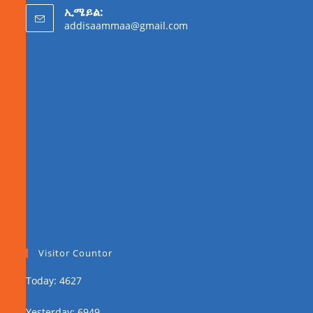
ኢሜይል:
addisaammaa@gmail.com
Visitor Countor
Today: 4627
Yesterday: 6949