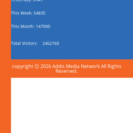
This Week: 54835
This Month: 147090
Total Visitors:
2462760
copyright Ⓒ 2026 Addis Media Network All Rights
Reserved.