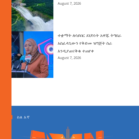
August 7, 2026
ተቋማት ለሳይበር ደህንነት አዋጁ ትግበራ
አስፈላጊውን የቅድመ ዝግጅት ስራ
እንዲያጠናቅቁ ተጠየቀ
August 7, 2026
ስለ እኛ