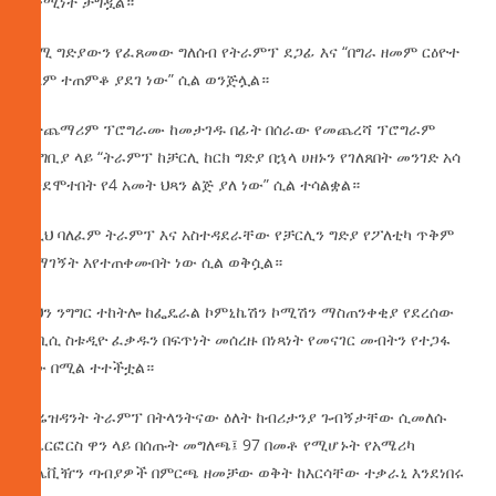
በቋሚነት ታግዷል።
ጂሚ ግድያውን የፈጸመው ግለሰብ የትራምፕ ደጋፊ እና “በግራ ዘመም ርዕዮተ
አለም ተጠምቆ ያደገ ነው” ሲል ወንጅሏል።
በተጨማሪም ፕሮግራሙ ከመታገዱ በፊት በሰራው የመጨረሻ ፕሮግራም
መግቢያ ላይ “ትራምፕ ከቻርሊ ከርክ ግድያ በኋላ ሀዘኑን የገለጸበት መንገድ አሳ
እንደሞተበት የ4 አመት ህጻን ልጅ ያለ ነው” ሲል ተሳልቋል።
ከዚህ ባለፈም ትራምፕ እና አስተዳደራቸው የቻርሊን ግድያ የፖለቲካ ጥቅም
ለማገኝት እየተጠቀሙበት ነው ሲል ወቅሷል።
ይህን ንግግር ተከትሎ ከፌዴራል ኮምኒኬሽን ኮሚሽን ማስጠንቀቂያ የደረሰው
ኤቢሲ ስቱዲዮ ፈቃዱን በፍጥነት መሰረዙ በነጻነት የመናገር መብትን የተጋፋ
ነው በሚል ተተችቷል።
ፕሬዝዳንት ትራምፕ በትላንትናው ዕለት ከብሪታንያ ጉብኝታቸው ሲመለሱ
በኤርፎርስ ዋን ላይ በሰጡት መግለጫ፤ 97 በመቶ የሚሆኑት የአሜሪካ
ቴሌቪዥን ጣብያዎች በምርጫ ዘመቻው ወቅት ከእርሳቸው ተቃራኒ እንደነበሩ